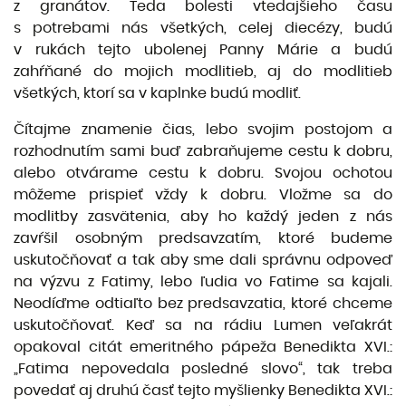
z granátov. Teda bolesti vtedajšieho času
s potrebami nás všetkých, celej diecézy, budú
v rukách tejto ubolenej Panny Márie a budú
zahŕňané do mojich modlitieb, aj do modlitieb
všetkých, ktorí sa v kaplnke budú modliť.
Čítajme znamenie čias, lebo svojim postojom a
rozhodnutím sami buď zabraňujeme cestu k dobru,
alebo otvárame cestu k dobru. Svojou ochotou
môžeme prispieť vždy k dobru. Vložme sa do
modlitby zasvätenia, aby ho každý jeden z nás
zavŕšil osobným predsavzatím, ktoré budeme
uskutočňovať a tak aby sme dali správnu odpoveď
na výzvu z Fatimy, lebo ľudia vo Fatime sa kajali.
Neodíďme odtiaľto bez predsavzatia, ktoré chceme
uskutočňovať. Keď sa na rádiu Lumen veľakrát
opakoval citát emeritného pápeža Benedikta XVI.:
„Fatima nepovedala posledné slovo“, tak treba
povedať aj druhú časť tejto myšlienky Benedikta XVI.: