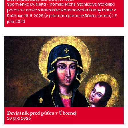
Spomienka sv. Neita ‒ homília Mons. Stanislava Stolárika
počas sv. omše v Katedrále Nanebovzatia Panny Márie v
Rožňave 16. 6. 2026 (v priamom prenose Rádia Lumen) | 21
júla, 2026
Deviatnik pred púťou v Úhornej
20 júla, 2026