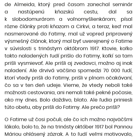
de Almeida, ktorý pred časom zanechal seminár
a nastúpenú kňazskú cestu, dal sa
k slobodomurárom a voľnomyšlienkárom; písal
rôzne články proti kňazom a Cirkvi, a teraz, keď mal
nasmerované do Fatimy, mal už vopred pripravený
výsmešný článok, ktorý mal byť uverejnený o Fatime
v súvislosti s trinástym októbrom 1917. Ktovie, koľko
takto naladených ľudí prišlo do Fatimy, koľkí sa tam
prišli vysmievať. Ale prišli aj zvedavci, možno aj inak
naladení. Ale drvivá väčšina spomedzi 70 000 ľudí,
ktorí vtedy prišli do Fatimy, prišli v plnom očakávaní,
čo sa v ten deň udeje. Vieme, že vtedy neboli také
možnosti cestovania, ani nemali také pekné počasie,
ako my dnes. Bolo daždivo, blato. Ale ľudia priniesli
túto obetu, aby prišli do Fatimy. Ale prečo prišli?
O Fatime už čosi počuli, ale čo ich možno najväčšmi
lákalo, bolo to, že na trinásty október 1917 bol Pannou
Máriou ohlásený zázrak. A to ľudí veľmi motivovalo,