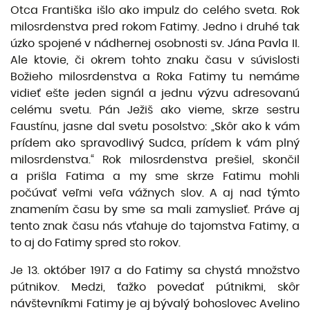
Otca Františka išlo ako impulz do celého sveta. Rok
milosrdenstva pred rokom Fatimy. Jedno i druhé tak
úzko spojené v nádhernej osobnosti sv. Jána Pavla II.
Ale ktovie, či okrem tohto znaku času v súvislosti
Božieho milosrdenstva a Roka Fatimy tu nemáme
vidieť ešte jeden signál a jednu výzvu adresovanú
celému svetu. Pán Ježiš ako vieme, skrze sestru
Faustínu, jasne dal svetu posolstvo: „Skôr ako k vám
prídem ako spravodlivý Sudca, prídem k vám plný
milosrdenstva.“ Rok milosrdenstva prešiel, skončil
a prišla Fatima a my sme skrze Fatimu mohli
počúvať veľmi veľa vážnych slov. A aj nad týmto
znamením času by sme sa mali zamyslieť. Práve aj
tento znak času nás vťahuje do tajomstva Fatimy, a
to aj do Fatimy spred sto rokov.
Je 13. október 1917 a do Fatimy sa chystá množstvo
pútnikov. Medzi, ťažko povedať pútnikmi, skôr
návštevníkmi Fatimy je aj bývalý bohoslovec Avelino