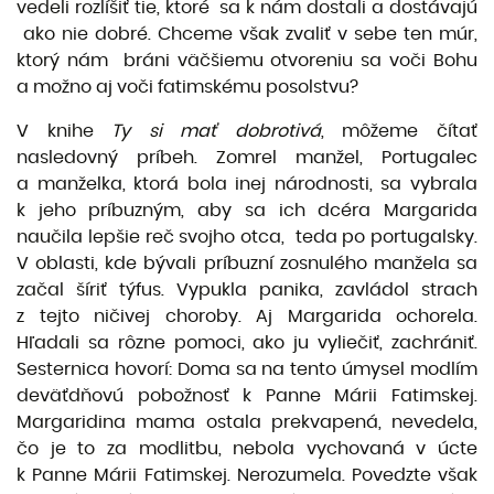
vedeli rozlíšiť tie, ktoré sa k nám dostali a dostávajú
ako nie dobré. Chceme však zvaliť v sebe ten múr,
ktorý nám bráni väčšiemu otvoreniu sa voči Bohu
a možno aj voči fatimskému posolstvu?
V knihe
Ty si mať dobrotivá
, môžeme čítať
nasledovný príbeh. Zomrel manžel, Portugalec
a manželka, ktorá bola inej národnosti, sa vybrala
k jeho príbuzným, aby sa ich dcéra Margarida
naučila lepšie reč svojho otca, teda po portugalsky.
V oblasti, kde bývali príbuzní zosnulého manžela sa
začal šíriť týfus. Vypukla panika, zavládol strach
z tejto ničivej choroby. Aj Margarida ochorela.
Hľadali sa rôzne pomoci, ako ju vyliečiť, zachrániť.
Sesternica hovorí: Doma sa na tento úmysel modlím
deväťdňovú pobožnosť k Panne Márii Fatimskej.
Margaridina mama ostala prekvapená, nevedela,
čo je to za modlitbu, nebola vychovaná v úcte
k Panne Márii Fatimskej. Nerozumela. Povedzte však