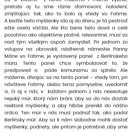
pretože aj tu sme rôzne sformovaní, naladení,
zmýšľajúci; tak, ako to bolo aj vtedy vo Fatime.
A keďže tieto myšlienky idú aj do éteru, je tá pestrosť
ešte oveľa väčšia. Ale kto berie tieto slová a celé
posolstvo ako objektívne platné, relevantné, musí sa
nad tým všetkým aspoň zamyslieť. Pri jednom zo
vstupov na obrovské, nádherné námestie Panny
Márie vo Fatime, je vystavený panel z Berlínskeho
múra. Tento panel chce symbolizovať to, že
predpoveď o páde komunizmu sa splnila. Ale
môžeme, dívajúc sa na tento panel – vtedy tam, pri
návšteve Fatimy, alebo teraz pomyselne, uvedomiť
si, či aj v nás, v každom jednom z nás neexistuje
nejaký múr, ktorý nám bráni, aby sa do nás dostali
niektoré myšlienky, a aby hlbšie prenikli do nášho
srdca. Ten múr v nás musí padnúť tak, ako padol
Berlínsky múr. Aby sa k nám slobodne mohli dostať
myšlienky, podnety; ale pritom je potrebné, aby sme