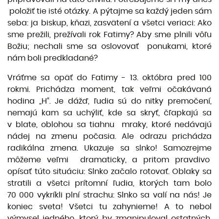
položiť tie isté otázky. A pýtajme sa každý jeden sám
seba: ja biskup, kňazi, zasvätení a všetci veriaci: Ako
sme prežili, prežívali rok Fatimy? Aby sme plnili vôľu
Božiu; nechali sme sa oslovovať ponukami, ktoré
nám boli predkladané?
Vráťme sa opäť do Fatimy - 13. októbra pred 100
rokmi. Prichádza moment, tak veľmi očakávaná
hodina „H“. Je dážď, ľudia sú do nitky premočení,
nemajú kam sa uchýliť, kde sa skryť, čľapkajú sa
v blate, oblohou sa tiahnu mraky, ktoré nedávajú
nádej na zmenu počasia. Ale odrazu prichádza
radikálna zmena. Ukazuje sa slnko! Samozrejme
môžeme veľmi dramaticky, a pritom pravdivo
opísať túto situáciu: Slnko začalo rotovať. Oblaky sa
stratili a všetci prítomní ľudia, ktorých tam bolo
70 000 vykríkli plní strachu: Slnko sa valí na nás! Je
koniec sveta! Všetci tu zahynieme! A to nebol
výmysel jedného, ktorý by zmanipuloval ostatných,