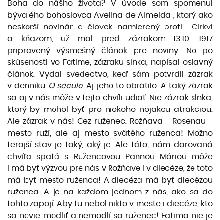
Boha do nášho života? V úvode som spomenul
bývalého bohoslovca Avelina de Almeida , ktorý ako
neskorší novinár a človek namierený proti Cirkvi
a kňazom, už mal pred zázrakom 13.10. 1917
pripravený výsmešný článok pre noviny. No po
skúsenosti vo Fatime, zázraku slnka, napísal oslavný
článok. Vydal svedectvo, keď sám potvrdil zázrak
v denníku
O século
. Aj jeho to obrátilo. A taký zázrak
sa aj v nás môže v tejto chvíli udiať. Nie zázrak slnka,
ktorý by mohol byť pre niekoho nejakou atrakciou.
Ale zázrak v nás! Cez ruženec. Rožňava - Rosenau -
mesto ruží, ale aj mesto svätého ruženca! Možno
terajší stav je taký, aký je. Ale táto, nám darovaná
chvíľa spätá s Ružencovou Pannou Máriou môže
i má byť výzvou pre nás v Rožňave i v diecéze, že toto
má byť mesto ruženca! A diecéza má byť diecézou
ruženca. A je na každom jednom z nás, ako sa do
tohto zapojí. Aby tu nebol nikto v meste i diecéze, kto
sa nevie modliť a nemodlí sa ruženec! Fatima nie je