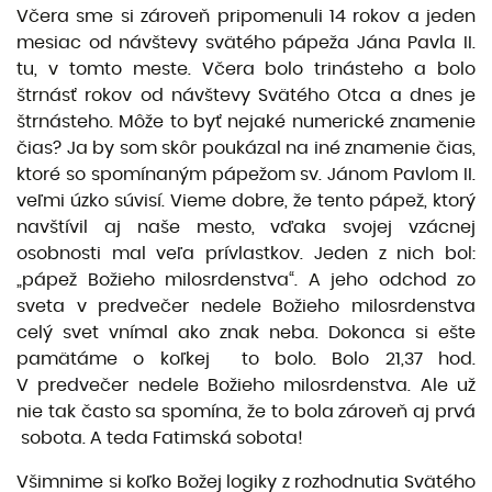
Včera sme si zároveň pripomenuli 14 rokov a jeden
mesiac od návštevy svätého pápeža Jána Pavla II.
tu, v tomto meste. Včera bolo trinásteho a bolo
štrnásť rokov od návštevy Svätého Otca a dnes je
štrnásteho. Môže to byť nejaké numerické znamenie
čias? Ja by som skôr poukázal na iné znamenie čias,
ktoré so spomínaným pápežom sv. Jánom Pavlom II.
veľmi úzko súvisí. Vieme dobre, že tento pápež, ktorý
navštívil aj naše mesto, vďaka svojej vzácnej
osobnosti mal veľa prívlastkov. Jeden z nich bol:
„pápež Božieho milosrdenstva“. A jeho odchod zo
sveta v predvečer nedele Božieho milosrdenstva
celý svet vnímal ako znak neba. Dokonca si ešte
pamätáme o koľkej to bolo. Bolo 21,37 hod.
V predvečer nedele Božieho milosrdenstva. Ale už
nie tak často sa spomína, že to bola zároveň aj prvá
sobota. A teda Fatimská sobota!
Všimnime si koľko Božej logiky z rozhodnutia Svätého