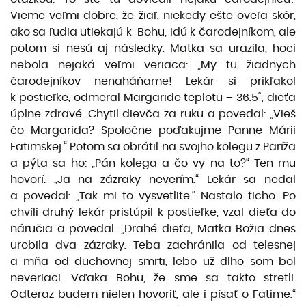
Vieme veľmi dobre, že žiaľ, niekedy ešte oveľa skôr,
ako sa ľudia utiekajú k Bohu, idú k čarodejníkom, ale
potom si nesú aj následky. Matka sa urazila, hoci
nebola nejaká veľmi veriaca: „My tu žiadnych
čarodejníkov nenaháňame! Lekár si prikľakol
k postieľke, odmeral Margaride teplotu – 36.5˚; dieťa
úplne zdravé. Chytil dievča za ruku a povedal: „Vieš
čo Margarida? Spoločne poďakujme Panne Márii
Fatimskej.“ Potom sa obrátil na svojho kolegu z Paríža
a pýta sa ho: „Pán kolega a čo vy na to?“ Ten mu
hovorí: „Ja na zázraky neverím.“ Lekár sa nedal
a povedal: „Tak mi to vysvetlite.“ Nastalo ticho. Po
chvíli druhý lekár pristúpil k postieľke, vzal dieťa do
náručia a povedal: „Drahé dieťa, Matka Božia dnes
urobila dva zázraky. Teba zachránila od telesnej
a mňa od duchovnej smrti, lebo už dlho som bol
neveriaci. Vďaka Bohu, že sme sa takto stretli.
Odteraz budem nielen hovoriť, ale i písať o Fatime.“