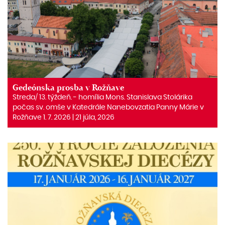
Gedeónska prosba v Rožňave
Streda/ 13. týždeň. ‒ homília Mons. Stanislava Stolárika
počas sv. omše v Katedrále Nanebovzatia Panny Márie v
Rožňave 1. 7. 2026 | 21 júla, 2026