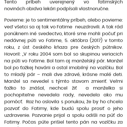
Tento príbeh uverejnený vo fatimských
novinách obidva lekári podpísali vlastnoručne.
Povieme: je to sentimentálny príbeh, alebo povieme:
veď všetci sa aj tak vo Fatime neuzdravili. A tak rád
ponúknem iné svedectvo, ktoré sme mohli počuť pri
nedávnej púti vo Fatime, 5. októbra (2017) v tomto
roku, z úst českého kňaza pre českých pútnikov.
Hovoril: „V roku 2004 som bol so skupinou veriacich
na púti vo Fatime. Bol tam aj manželský pár. Manžel
bol po ťažkej havárii a ostal imobilný na vozíčku. Bol
to mladý pár – mali dve zdravé, krásne malé deti.
Manžel sa nevedel s týmto stavom zmieriť. Veľmi
ťažko to znášal, nechcel žiť a manželka si
pochopiteľne nevedela rady, nevedela ako mu
pomôcť. Raz ho oslovila s ponukou, že by ho chcela
pozvať do Fatimy, kde budú spolu prosiť o jeho
uzdravenie. Pozvanie prijal a spolu odišli na púť do
Fatimy. Počas púte prišiel tento pán na vozíčku za