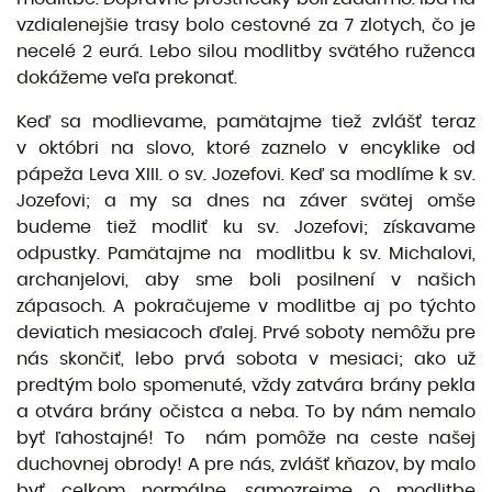
vzdialenejšie trasy bolo cestovné za 7 zlotych, čo je
necelé 2 eurá. Lebo silou modlitby svätého ruženca
dokážeme veľa prekonať.
Keď sa modlievame, pamätajme tiež zvlášť teraz
v októbri na slovo, ktoré zaznelo v encyklike od
pápeža Leva XIII. o sv. Jozefovi. Keď sa modlíme k sv.
Jozefovi; a my sa dnes na záver svätej omše
budeme tiež modliť ku sv. Jozefovi; získavame
odpustky. Pamätajme na modlitbu k sv. Michalovi,
archanjelovi, aby sme boli posilnení v našich
zápasoch. A pokračujeme v modlitbe aj po týchto
deviatich mesiacoch ďalej. Prvé soboty nemôžu pre
nás skončiť, lebo prvá sobota v mesiaci; ako už
predtým bolo spomenuté, vždy zatvára brány pekla
a otvára brány očistca a neba. To by nám nemalo
byť ľahostajné! To nám pomôže na ceste našej
duchovnej obrody! A pre nás, zvlášť kňazov, by malo
byť celkom normálne, samozrejme o modlitbe