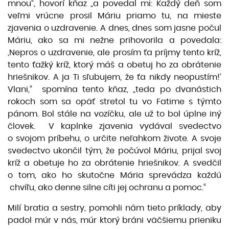
mnou“, hovorí kňaz „a povedal mi: Každý deň som
veľmi vrúcne prosil Máriu priamo tu, na mieste
zjavenia o uzdravenie. A dnes, dnes som jasne počul
Máriu, ako sa mi nežne prihovorila a povedala:
,Nepros o uzdravenie, ale prosím ťa príjmy tento kríž,
tento ťažký kríž, ktorý máš a obetuj ho za obrátenie
hriešnikov. A ja Ti sľubujem, že ťa nikdy neopustím!‘
Vlani,“ spomína tento kňaz, „teda po dvanástich
rokoch som sa opäť stretol tu vo Fatime s týmto
pánom. Bol stále na vozíčku, ale už to bol úplne iný
človek. V kaplnke zjavenia vydával svedectvo
o svojom príbehu, o určite neľahkom živote. A svoje
svedectvo ukončil tým, že počúvol Máriu, prijal svoj
kríž a obetuje ho za obrátenie hriešnikov. A svedčil
o tom, ako ho skutočne Mária sprevádza každú
chvíľu, ako denne silne cíti jej ochranu a pomoc.“
Milí bratia a sestry, pomohli nám tieto príklady, aby
padol múr v nás, múr ktorý bráni väčšiemu prieniku