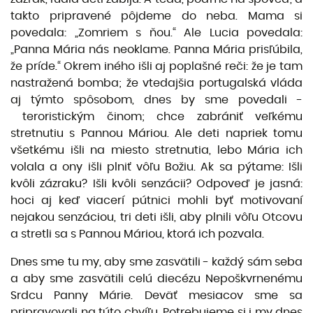
takto pripravené pôjdeme do neba. Mama si
povedala: „Zomriem s ňou.“ Ale Lucia povedala:
„Panna Mária nás neoklame. Panna Mária prisľúbila,
že príde.“ Okrem iného išli aj poplašné reči: že je tam
nastražená bomba; že vtedajšia portugalská vláda
aj týmto spôsobom, dnes by sme povedali -
teroristickým činom; chce zabrániť veľkému
stretnutiu s Pannou Máriou. Ale deti napriek tomu
všetkému išli na miesto stretnutia, lebo Mária ich
volala a ony išli plniť vôľu Božiu. Ak sa pýtame: Išli
kvôli zázraku? Išli kvôli senzácii? Odpoveď je jasná:
hoci aj keď viacerí pútnici mohli byť motivovaní
nejakou senzáciou, tri deti išli, aby plnili vôľu Otcovu
a stretli sa s Pannou Máriou, ktorá ich pozvala.
Dnes sme tu my, aby sme zasvätili - každý sám seba
a aby sme zasvätili celú diecézu Nepoškvrnenému
Srdcu Panny Márie. Deväť mesiacov sme sa
pripravovali na túto chvíľu. Potrebujeme si i my dnes