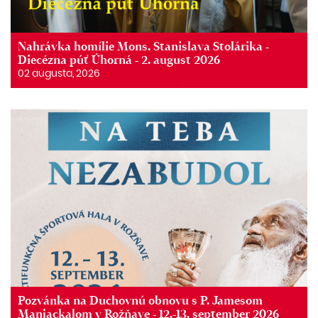
Nahrávka homílie Mons. Stanislava Stolárika -
Diecézna púť Úhorná - 2. august 2026
02 augusta, 2026
Pozvánka na Duchovnú obnovu s P. Jamesom
Manjackalom v Rožňave - 12.-13. september 2026