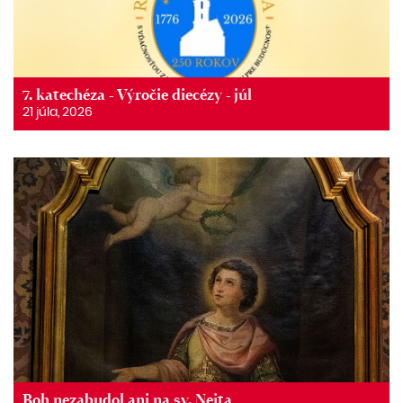
7. katechéza - Výročie diecézy - júl
21 júla, 2026
Boh nezabudol ani na sv. Neita