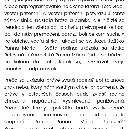
alebo naprogramovanie nejakého farára. Toto videli
všetci prítomní. A všetci prítomní potvrdzujú tento
zázrak slnka. Nastala hrôza a panika, ale nič zlé sa
neudialo, len všetci boli o chvíľu prekvapení, že hoci
boli do nitky premočení, odrazu boli celkom suchí. A
na oblohe, vedľa slnka, ukázal sa sv. Jozef, Ježiško,
Panna Mária - Svätá rodina; ukázala sa Matka
Bolestná a Karmelská Panna Mária. Ľudia sa hádzali
na kolená do blata, kajali sa, vyznávali svoje
hriechy a odprosovali.
Prečo sa ukázala práve Svätá rodina? Bol to znova
znak neba, ktorý nám všetkým chcel pripomenúť, že
práve v ostatných časoch bude zvlášť rodina
ohrozená, napádaná, vysmievaná, ponižovaná.
Rôzne iné formy spolužitia budú vyzdvihované,
podporované, financované, ale rodina bude
šliapaná. Prečo Panna Mária Bolestná?
Pravdepodobne preto, aby sa pripomenuli bolesti