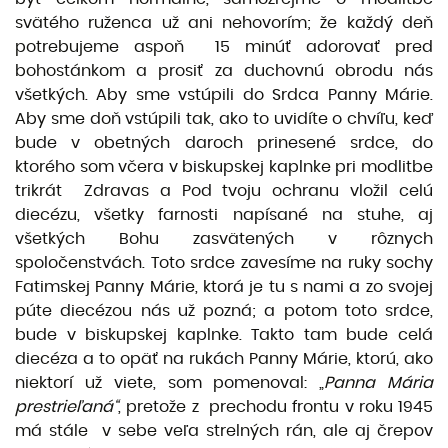
svätého ruženca už ani nehovorím; že každý deň
potrebujeme aspoň 15 minúť adorovať pred
bohostánkom a prosiť za duchovnú obrodu nás
všetkých. Aby sme vstúpili do Srdca Panny Márie.
Aby sme doň vstúpili tak, ako to uvidíte o chvíľu, keď
bude v obetných daroch prinesené srdce, do
ktorého som včera v biskupskej kaplnke pri modlitbe
trikrát Zdravas a Pod tvoju ochranu vložil celú
diecézu, všetky farnosti napísané na stuhe, aj
všetkých Bohu zasvätených v rôznych
spoločenstvách. Toto srdce zavesíme na ruky sochy
Fatimskej Panny Márie, ktorá je tu s nami a zo svojej
púte diecézou nás už pozná; a potom toto srdce,
bude v biskupskej kaplnke. Takto tam bude celá
diecéza a to opäť na rukách Panny Márie, ktorú, ako
niektorí už viete, som pomenoval: „
Panna Mária
prestrieľaná“
, pretože z prechodu frontu v roku 1945
má stále v sebe veľa strelných rán, ale aj črepov