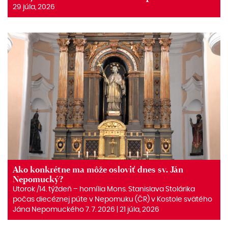
29 júla, 2026
Ako konkrétne ma môže osloviť dnes sv. Ján
Nepomucký?
Utorok /14. týždeň – homília Mons. Stanislava Stolárika
počas diecéznej púte v Nepomuku (ČR) v Kostole svätého
Jána Nepomuckého 7. 7. 2026 | 21 júla, 2026