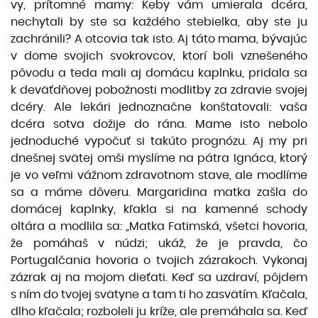
vy, prítomné mamy: Keby vám umierala dcéra,
nechytali by ste sa každého stebielka, aby ste ju
zachránili? A otcovia tak isto. Aj táto mama, bývajúc
v dome svojich svokrovcov, ktorí boli vznešeného
pôvodu a teda mali aj domácu kaplnku, pridala sa
k deväťdňovej pobožnosti modlitby za zdravie svojej
dcéry. Ale lekári jednoznačne konštatovali: vaša
dcéra sotva dožije do rána. Mame isto nebolo
jednoduché vypočuť si takúto prognózu. Aj my pri
dnešnej svätej omši myslíme na pátra Ignáca, ktorý
je vo veľmi vážnom zdravotnom stave, ale modlíme
sa a máme dôveru. Margaridina matka zašla do
domácej kaplnky, kľakla si na kamenné schody
oltára a modlila sa: „Matka Fatimská, všetci hovoria,
že pomáhaš v núdzi; ukáž, že je pravda, čo
Portugalčania hovoria o tvojich zázrakoch. Vykonaj
zázrak aj na mojom dieťati. Keď sa uzdraví, pôjdem
s ním do tvojej svätyne a tam ti ho zasvätím. Kľačala,
dlho kľačala; rozboleli ju kríže, ale premáhala sa. Keď