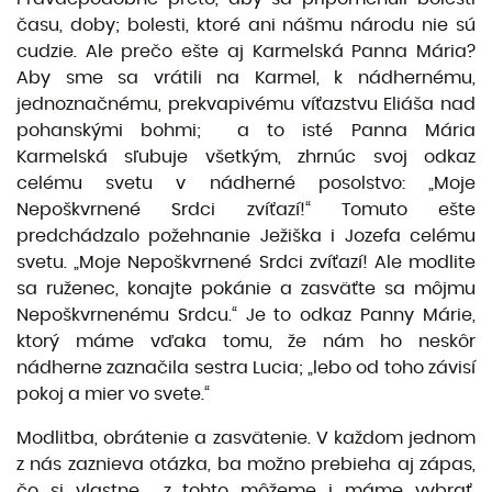
času, doby; bolesti, ktoré ani nášmu národu nie sú
cudzie. Ale prečo ešte aj Karmelská Panna Mária?
Aby sme sa vrátili na Karmel, k nádhernému,
jednoznačnému, prekvapivému víťazstvu Eliáša nad
pohanskými bohmi; a to isté Panna Mária
Karmelská sľubuje všetkým, zhrnúc svoj odkaz
celému svetu v nádherné posolstvo: „Moje
Nepoškvrnené Srdci zvíťazí!“ Tomuto ešte
predchádzalo požehnanie Ježiška i Jozefa celému
svetu. „Moje Nepoškvrnené Srdci zvíťazí! Ale modlite
sa ruženec, konajte pokánie a zasväťte sa môjmu
Nepoškvrnenému Srdcu.“ Je to odkaz Panny Márie,
ktorý máme vďaka tomu, že nám ho neskôr
nádherne zaznačila sestra Lucia; „lebo od toho závisí
pokoj a mier vo svete.“
Modlitba, obrátenie a zasvätenie. V každom jednom
z nás zaznieva otázka, ba možno prebieha aj zápas,
čo si vlastne z tohto môžeme i máme vybrať,