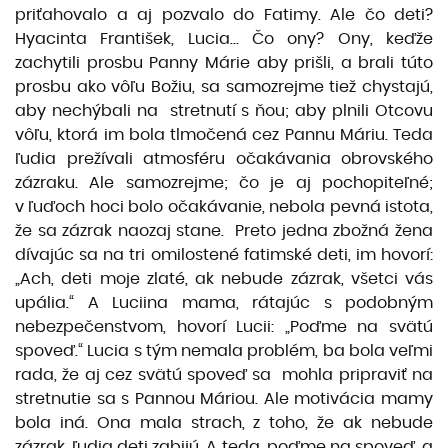
priťahovalo a aj pozvalo do Fatimy. Ale čo deti?
Hyacinta František, Lucia... Čo ony? Ony, keďže
zachytili prosbu Panny Márie aby prišli, a brali túto
prosbu ako vôľu Božiu, sa samozrejme tiež chystajú,
aby nechýbali na stretnutí s ňou; aby plnili Otcovu
vôľu, ktorá im bola tlmočená cez Pannu Máriu. Teda
ľudia prežívali atmosféru očakávania obrovského
zázraku. Ale samozrejme; čo je aj pochopiteľné;
v ľuďoch hoci bolo očakávanie, nebola pevná istota,
že sa zázrak naozaj stane. Preto jedna zbožná žena
dívajúc sa na tri omilostené fatimské deti, im hovorí:
„Ach, deti moje zlaté, ak nebude zázrak, všetci vás
upália.“ A Luciina mama, rátajúc s podobným
nebezpečenstvom, hovorí Lucii: „Poďme na svätú
spoveď.“ Lucia s tým nemala problém, ba bola veľmi
rada, že aj cez svätú spoveď sa mohla pripraviť na
stretnutie sa s Pannou Máriou. Ale motivácia mamy
bola iná. Ona mala strach, z toho, že ak nebude
zázrak, ľudia deti zabijú. A teda, poďme na spoveď, a