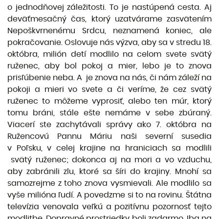
o jednodňovej záležitosti. To je nastúpená cesta. Aj
deväťmesačný čas, ktorý uzatvárame zasvätením
Nepoškvrnenému Srdcu, neznamená koniec, ale
pokračovanie. Oslovuje nás výzva, aby sa v stredu 18.
októbra, milión detí modlilo na celom svete svätý
ruženec, aby bol pokoj a mier, lebo je to znova
prisľúbenie neba. A je znova na nás, či nám záleží na
pokoji a mieri vo svete a či veríme, že cez svätý
ruženec to môžeme vyprosiť, alebo ten múr, ktorý
tomu bráni, stále ešte nemáme v sebe zbúraný.
Viacerí ste zachytávali správy ako 7. októbra na
Ružencovú Pannu Máriu naši severní susedia
v Poľsku, v celej krajine na hraniciach sa modlili
svätý ruženec; dokonca aj na mori a vo vzduchu,
aby zabránili zlu, ktoré sa šíri do krajiny. Mnohí sa
samozrejme z toho znova vysmievali. Ale modlilo sa
vyše milióna ľudí. A povedzme si to na rovinu. Štátna
televízia venovala veľkú a pozitívnu pozornosť tejto
modlitbe. Dopravné prostriedky boli zadarmo. Iba na