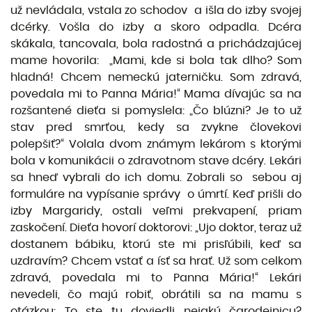
už nevládala, vstala zo schodov a išla do izby svojej
dcérky. Vošla do izby a skoro odpadla. Dcéra
skákala, tancovala, bola radostná a prichádzajúcej
mame hovorila: „Mami, kde si bola tak dlho? Som
hladná! Chcem nemeckú jaterničku. Som zdravá,
povedala mi to Panna Mária!“ Mama dívajúc sa na
rozšantené dieťa si pomyslela: „Čo blúzni? Je to už
stav pred smrťou, kedy sa zvykne človekovi
polepšiť?“ Volala dvom známym lekárom s ktorými
bola v komunikácii o zdravotnom stave dcéry. Lekári
sa hneď vybrali do ich domu. Zobrali so sebou aj
formuláre na vypísanie správy o úmrtí. Keď prišli do
izby Margaridy, ostali veľmi prekvapení, priam
zaskočení. Dieťa hovorí doktorovi: „Ujo doktor, teraz už
dostanem bábiku, ktorú ste mi prisľúbili, keď sa
uzdravím? Chcem vstať a ísť sa hrať. Už som celkom
zdravá, povedala mi to Panna Mária!“ Lekári
nevedeli, čo majú robiť, obrátili sa na mamu s
otázkou: To ste tu doviedli nejakú čarodejnicu?