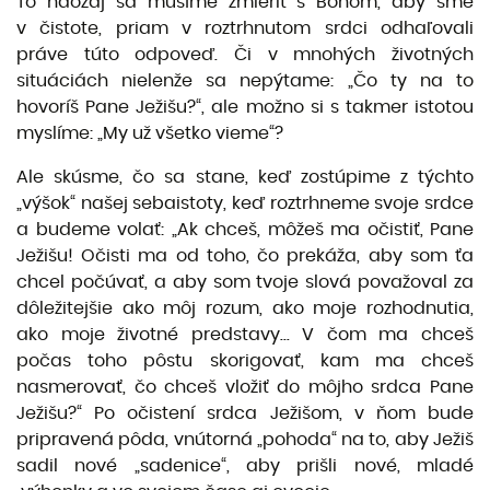
To naozaj sa musíme zmieriť s Bohom, aby sme
v čistote, priam v roztrhnutom srdci odhaľovali
práve túto odpoveď. Či v mnohých životných
situáciách nielenže sa nepýtame: „Čo ty na to
hovoríš Pane Ježišu?“, ale možno si s takmer istotou
myslíme: „My už všetko vieme“?
Ale skúsme, čo sa stane, keď zostúpime z týchto
„výšok“ našej sebaistoty, keď roztrhneme svoje srdce
a budeme volať: „Ak chceš, môžeš ma očistiť, Pane
Ježišu! Očisti ma od toho, čo prekáža, aby som ťa
chcel počúvať, a aby som tvoje slová považoval za
dôležitejšie ako môj rozum, ako moje rozhodnutia,
ako moje životné predstavy... V čom ma chceš
počas toho pôstu skorigovať, kam ma chceš
nasmerovať, čo chceš vložiť do môjho srdca Pane
Ježišu?“ Po očistení srdca Ježišom, v ňom bude
pripravená pôda, vnútorná „pohoda“ na to, aby Ježiš
sadil nové „sadenice“, aby prišli nové, mladé