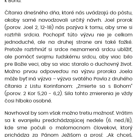
k Bohu.
Čítania dnešného dňa, ktoré nás uvádzajú do pôstu,
akoby samé navodzovali určitý návrh. Joel prorok
(porov. Joel 2, 12-18) nás pozýva k tomu, aby sme si
roztrhli srdcia. Pochopiť túto výzvu nie je celkom
jednoduché, ale na druhej strane ani také ťažké.
Pretože roztrhnúť si srdce neznamená srdcu ublížiť,
ale pomôcť svojmu ľudskému srdcu, aby viac bilo
pre Božie veci, aby sa viac staralo o duchovný život.
Možno prvou odpoveďou na výzvu proroka Joela
môže byť iná výzva – výzva svätého Pavla z druhého
čítania z Listu Korinťanom: „Zmierte sa s Bohom“
(porov. 2 Kor 5,20 - 6,2). Sila tohto zmierenia je vždy
čosi hlboko osobné.
Navrhoval by som však možno tretiu možnosť. Vrátim
sa k evanjeliu predchádzajúcej nedele (6. ned./B),
kde sme počuli o malomocnom človekovi, ktorý
prichádza za Pánom Ježišom a prosí: „Ak chceš,