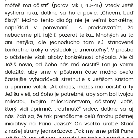
môžeš ma očistiť“ (porov. Mk 1, 40-45). Vtedy Ježiš
vystiera ruku, dotkne sa ho a povie: „Chcem, buď
čistý!“ Možno tento dialóg nie je veľmi konkrétny,
napríklad v porovnaní s predsavzatím, že
nebudeme piť, fajčiť, pozerať telku... Mnohých sa to
ani netýka, ale jednoducho tam sú stanovené
konkrétne kroky a výsledok je „merateľný“. V prosbe
o očistenie však akoby konkrétnosť chýbala. Ale či
Ježiš nevie, od čoho nás má očistiť? Len je veľmi
dôležité, aby sme v pôstnom čase možno oveľa
častejšie vyhľadávali stretnutie s Ježišom Kristom
a úprimne volali: „Ak chceš, môžeš ma očistiť a ty
Ježišu vieš, od čoho je potrebné, aby som bol tvojou
milosťou, tvojím milosrdenstvom, očistený. Ježiš,
ktorý vidí úprimné, „rotrhnuté“ srdce, dotkne sa aj
nás. Zdá sa, že tak prenášame celú ťarchu pôstnej
iniciatívy na Pána Ježiša? On všetko urobí? Stačí
z našej strany jednorázovo: „Tak my sme prišli Pane