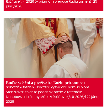
Rožňave 1. 4. 2026 (v priamom prenose Rádia Lumen) | 25
júna, 2026
Buďte vďační a prežívajte Božiu prítomnosť
Sobota/ 9. týždeň ‒ Kňazská vysviacka homília Mons.
Stanislava Stolárika počas sv. omše v Katedrále
Nanebovzatia Panny Márie v Rožňave (6. 6. 2026) | 22 júna,
2026