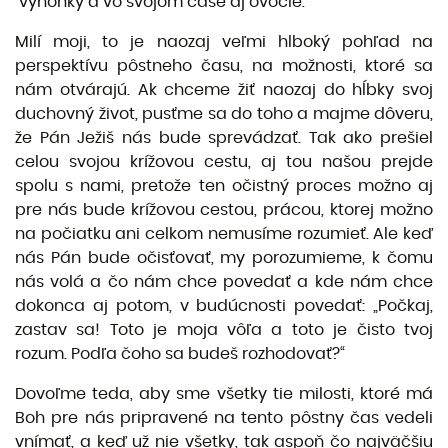
výhonky a vo svojom čase aj ovocie.
Milí moji, to je naozaj veľmi hlboký pohľad na
perspektívu pôstneho času, na možnosti, ktoré sa
nám otvárajú. Ak chceme žiť naozaj do hĺbky svoj
duchovný život, pusťme sa do toho a majme dôveru,
že Pán Ježiš nás bude sprevádzať. Tak ako prešiel
celou svojou krížovou cestu, aj tou našou prejde
spolu s nami, pretože ten očistný proces možno aj
pre nás bude krížovou cestou, prácou, ktorej možno
na počiatku ani celkom nemusíme rozumieť. Ale keď
nás Pán bude očisťovať, my porozumieme, k čomu
nás volá a čo nám chce povedať a kde nám chce
dokonca aj potom, v budúcnosti povedať: „Počkaj,
zastav sa! Toto je moja vôľa a toto je čisto tvoj
rozum. Podľa čoho sa budeš rozhodovať?“
Dovoľme teda, aby sme všetky tie milosti, ktoré má
Boh pre nás pripravené na tento pôstny čas vedeli
vnímať, a keď už nie všetky, tak aspoň čo najväčšiu