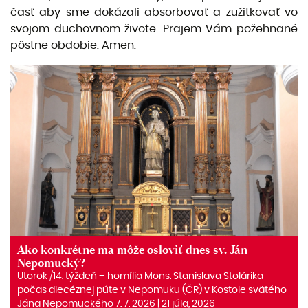
časť aby sme dokázali absorbovať a zužitkovať vo
svojom duchovnom živote. Prajem Vám požehnané
pôstne obdobie. Amen.
Ako konkrétne ma môže osloviť dnes sv. Ján
Nepomucký?
Utorok /14. týždeň – homília Mons. Stanislava Stolárika
počas diecéznej púte v Nepomuku (ČR) v Kostole svätého
Jána Nepomuckého 7. 7. 2026 | 21 júla, 2026