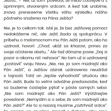
Ježišu...“? Nie, už som povedal, že treba častejšie a s
úprimným, otvoreným srdcom. A keď tak urobíme,
znova prenesieme všetku váhu výsledku nášho
pôstneho snaženia na Pána Ježiša?
Nie, je to celkom tak. Isté je, že bez Ježišovej pomoci
nedokážeme nič, ale Ježiš žiada aj spoluprácu. V
príbehu o malomocnom mu Pán Ježiš potom, ako ho
uzdravil, hovorí: „Choď, ukáž sa kňazovi, prines za
svoje očistenie obetu...“ Ale tiež dôrazne povie: „Daj si
pozor a nikomu nič nehovor“. No tam už si uzdravený
„postavil“ svoju hlavu. „Nie, nie, ja som múdrejší ako
Pán Ježiš“, a Ježišov zázrak uzdravenia neudržal
v tajnosti. Totiž on „lepšie vyhodnotil“ situáciu ako
Pán Ježiš. Bude to veľmi odvážne predsavzatie, keď
sa budeme častejšie pýtať v pôste samých seba:
„Nie som múdrejší ako Pán Ježiš? Výstižnejšie
povedané: „Nemyslím si o sebe, že som múdrejší ako
Pán Ježiš?“ Ale to si naozaj musíme
„
roztrhnúť srdce“.