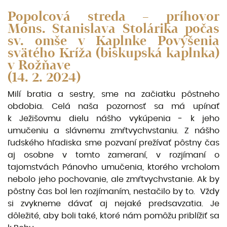
Popolcová streda – príhovor
Mons. Stanislava Stolárika počas
sv. omše v Kaplnke Povýšenia
svätého Kríža (biskupská kaplnka)
v Rožňave
(14. 2. 2024)
Milí bratia a sestry, sme na začiatku pôstneho
obdobia. Celá naša pozornosť sa má upínať
k Ježišovmu dielu nášho vykúpenia ‒ k jeho
umučeniu a slávnemu zmŕtvychvstaniu. Z nášho
ľudského hľadiska sme pozvaní prežívať pôstny čas
aj osobne v tomto zameraní, v rozjímaní o
tajomstvách Pánovho umučenia, ktorého vrcholom
nebolo jeho pochovanie, ale zmŕtvychvstanie. Ak by
pôstny čas bol len rozjímaním, nestačilo by to. Vždy
si zvykneme dávať aj nejaké predsavzatia. Je
dôležité, aby boli také, ktoré nám pomôžu priblížiť sa