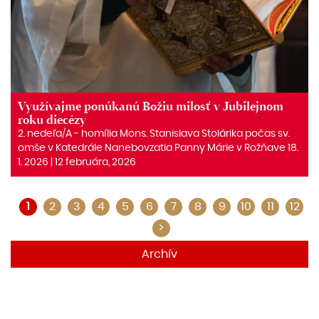
Využívajme ponúkanú Božiu milosť v Jubilejnom
roku diecézy
2. nedeľa/A ‒ homília Mons. Stanislava Stolárika počas sv.
omše v Katedrále Nanebovzatia Panny Márie v Rožňave 18.
1. 2026 | 12 februára, 2026
1
2
3
4
5
6
7
8
9
10
11
12
>
Archív