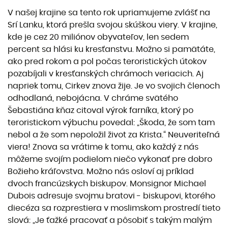
V našej krajine sa tento rok upriamujeme zvlášť na
Srí Lanku, ktorá prešla svojou skúškou viery. V krajine,
kde je cez 20 miliónov obyvateľov, len sedem
percent sa hlási ku kresťanstvu. Možno si pamätáte,
ako pred rokom a pol počas teroristických útokov
pozabíjali v kresťanských chrámoch veriacich. Aj
napriek tomu, Cirkev znova žije. Je vo svojich členoch
odhodlaná, nebojácna. V chráme svätého
Šebastiána kňaz citoval výrok farníka, ktorý po
teroristickom výbuchu povedal: „Škoda, že som tam
nebol a že som nepoložil život za Krista.“ Neuveriteľná
viera! Znova sa vrátime k tomu, ako každý z nás
môžeme svojím podielom niečo vykonať pre dobro
Božieho kráľovstva. Možno nás osloví aj príklad
dvoch francúzskych biskupov. Monsignor Michael
Dubois adresuje svojmu bratovi - biskupovi, ktorého
diecéza sa rozprestiera v moslimskom prostredí tieto
slová: „Je ťažké pracovať a pôsobiť s takým malým