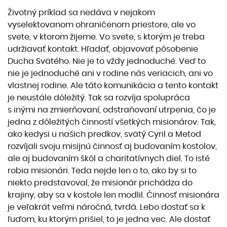
Životný príklad sa nedáva v nejakom
vyselektovanom ohraničenom priestore, ale vo
svete, v ktorom žijeme. Vo svete, s ktorým je treba
udržiavať kontakt. Hľadať, objavovať pôsobenie
Ducha Svätého. Nie je to vždy jednoduché. Veď to
nie je jednoduché ani v rodine nás veriacich, ani vo
vlastnej rodine. Ale táto komunikácia a tento kontakt
je neustále dôležitý. Tak sa rozvíja spolupráca
s inými na zmierňovaní, odstraňovaní utrpenia, čo je
jedna z dôležitých činností všetkých misionárov. Tak,
ako kedysi u našich predkov, svätý Cyril a Metod
rozvíjali svoju misijnú činnosť aj budovaním kostolov,
ale aj budovaním škôl a charitatívnych diel. To isté
robia misionári. Teda nejde len o to, ako by si to
niekto predstavoval, že misionár prichádza do
krajiny, aby sa v kostole len modlil. Činnosť misionára
je veľakrát veľmi náročná, tvrdá. Lebo dostať sa k
ľuďom, ku ktorým prišiel, to je jedna vec. Ale dostať