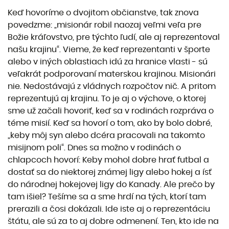
Keď hovoríme o dvojitom občianstve, tak znova
povedzme: „misionár robil naozaj veľmi veľa pre
Božie kráľovstvo, pre týchto ľudí, ale aj reprezentoval
našu krajinu“. Vieme, že keď reprezentanti v športe
alebo v iných oblastiach idú za hranice vlasti - sú
veľakrát podporovaní materskou krajinou. Misionári
nie. Nedostávajú z vládnych rozpočtov nič. A pritom
reprezentujú aj krajinu. To je aj o výchove, o ktorej
sme už začali hovoriť, keď sa v rodinách rozpráva o
téme misií. Keď sa hovorí o tom, ako by bolo dobré,
„keby môj syn alebo dcéra pracovali na takomto
misijnom poli“. Dnes sa možno v rodinách o
chlapcoch hovorí: Keby mohol dobre hrať futbal a
dostať sa do niektorej známej ligy alebo hokej a ísť
do národnej hokejovej ligy do Kanady. Ale prečo by
tam išiel? Tešíme sa a sme hrdí na tých, ktorí tam
prerazili a čosi dokázali. Ide iste aj o reprezentáciu
štátu, ale sú za to aj dobre odmenení. Ten, kto ide na