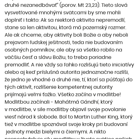
druhé nezanedbávať“ (porov. Mt 23,23). Tieto slová
vysvetľované mnohými svätcami by sme mohli
doplniť i takto: Ak sa niektorá aktivita nepremodlí,
stane sa len aktivitou, ktorá má pozemský rozmer.
Ale ak chceme, aby aktivity boli Božie a aby neboli
prejavom ľudskej ješitnosti, teda nie budovaním
osobných pomníkov, ale aby sa všetko robilo na
väčšiu česť a slávu Božiu, to treba poriadne
premodliť. A nie vždy sa ľahko rozlišujú tieto iniciatívy
alebo aj keď príslušná autorita jednoznačne rozlíši,
že jedno je vhodné a druhé nie, tí, ktorí sa púšťajú do
tých aktivít, rozlíšenie kompetentnej autority
prijímajú veľmi ťažko. Všetko začína v modlitbe!
Modlitbou začínali - Mahátmá Gándhí, ktorý
v modlitbe, v sile modlitby objavil svoje povolanie
viesť národ k slobode. Bol to Martin Luther King, ktorý
tiež v modlitbe spoznával svoje kroky pri budovaní
jednoty medzi bielymi a čiernymi. A nikto