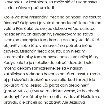
Slovensku - v kostoloch, sa môže sláviť Eucharistia
s minimálnym počtom ľudí.
Kto je vlastne misionár? Prečo sa odhodlal na takúto
činnosť? Odpoveď je veľmi jednoduchá: lebo Pán ho
volá a Pán čaká, že svojou dobrou vôľou, ochotou,
nasadením, ohlasovaním, svedectvom sa stáva
svedkom evanjelia tam, kam je poslaný. Je dôležité
objaviť v sebe túto vnímavosť na potrebu iného
človeka. Misionár niečo opúšťa, aby niekam
smeroval a aby tam priniesol posolstvo Božej lásky.
Kedysi, ale to je niekoľko desaťročí dozadu, bolo
možno celkom samozrejmé, že sa v našich
katolíckych rodinách hovorilo na tému misií. Tu sme
aj pri slovách dnešného evanjelia, keď farizeji idú
pokúšať Pána Ježiša. „Či platiť daň alebo nie?“
(porov. Mt 22,17) My veľmi dobre vieme, že ho chceli
podchytiť v reči, aby ho mohli zlikvidovať. Nešlo im o
pravdu, ale chceli sa ho zbaviť. Ale Ježišova