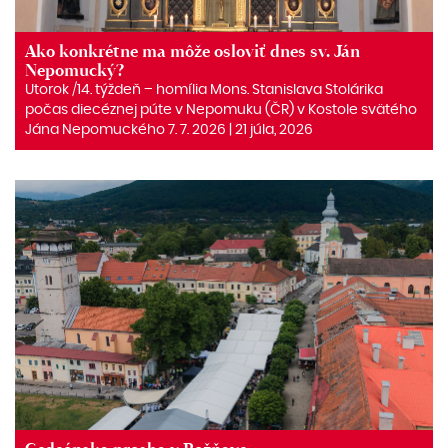
Ako konkrétne ma môže osloviť dnes sv. Ján
Nepomucký?
Utorok /14. týždeň – homília Mons. Stanislava Stolárika
počas diecéznej púte v Nepomuku (ČR) v Kostole svätého
Jána Nepomuckého 7. 7. 2026 | 21 júla, 2026