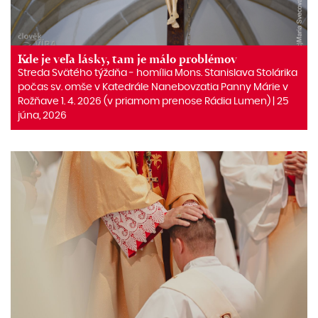
Kde je veľa lásky, tam je málo problémov
Streda Svätého týždňa ‒ homília Mons. Stanislava Stolárika
počas sv. omše v Katedrále Nanebovzatia Panny Márie v
Rožňave 1. 4. 2026 (v priamom prenose Rádia Lumen) | 25
júna, 2026