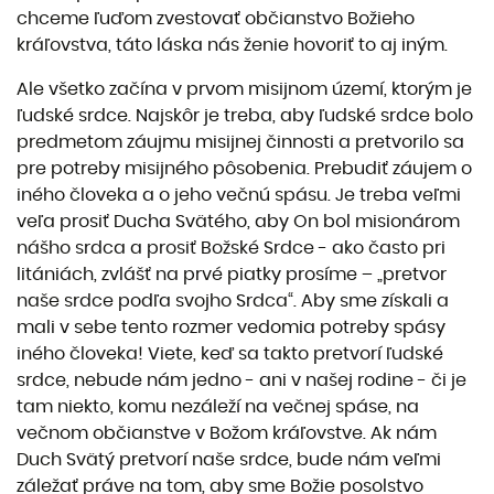
chceme ľuďom zvestovať občianstvo Božieho
kráľovstva, táto láska nás ženie hovoriť to aj iným.
Ale všetko začína v prvom misijnom území, ktorým je
ľudské srdce. Najskôr je treba, aby ľudské srdce bolo
predmetom záujmu misijnej činnosti a pretvorilo sa
pre potreby misijného pôsobenia. Prebudiť záujem o
iného človeka a o jeho večnú spásu. Je treba veľmi
veľa prosiť Ducha Svätého, aby On bol misionárom
nášho srdca a prosiť Božské Srdce - ako často pri
litániách, zvlášť na prvé piatky prosíme – „pretvor
naše srdce podľa svojho Srdca“. Aby sme získali a
mali v sebe tento rozmer vedomia potreby spásy
iného človeka! Viete, keď sa takto pretvorí ľudské
srdce, nebude nám jedno - ani v našej rodine - či je
tam niekto, komu nezáleží na večnej spáse, na
večnom občianstve v Božom kráľovstve. Ak nám
Duch Svätý pretvorí naše srdce, bude nám veľmi
záležať práve na tom, aby sme Božie posolstvo