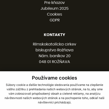
Pre kňazov
Jubileum 2025
Cookies
GDPR
KONTAKTY
Rímskokatolícka cirkev
biskupstvo Rožňava
Nám. baníkov 20
048 01 ROŽŇAVA
Používame cookies
058 / 78 77 201
kancelaria@burv.sk
Súbory cookie a ďalšie technológie sledovania používame na zlepšenie
vášho zážitku z prehliadania našich webových stránok, na to, aby sme
vám zobrazovali prispôsobený obsah a cielené reklamy, na analýzu
SOCIÁLNE SIETE
návštevnosti našich webových stránok a na pochopenie toho, odkiaľ naši
návštevníci prichádzajú.
Facebook