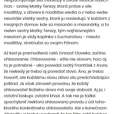
nespochybňuje silu modlitby v živote svätice našich
čias - svätej Matky Terezy, ktorá práve v sile
modlitby, v dôvere k modlitbe viedla a z neba vedie
neustále všetky sestry, ktoré ju nasledujú. V každom z
misijných domov, kde sú misionári a misionárky, a to
nielen sestry Matky Terezy, tým najhlavnejším
miestom je vždy kaplnka s Eucharistiou - miesto
modlitby, stretnutia so svojim Pánom.
Až keď je premodlená celá činnosť človeka, začína
ohlasovanie. Ohlasovanie - ešte nie slovom, hoci aj
to je potrebné - ako povedal svätý František z Assisi,
že niekedy je treba aj povedať slovo. Áno, je treba
hovoriť, ale každému slovu dáva silu predchádzajúci
príklad. Je však zároveň pravdou, že každý
ohlasovateľ Božieho slova má svoje slabosti. Aj ja, i
ostatní biskupi, ostatní kňazi. A tak nie je ťažké
spochybniť niektorú ohlasovanú pravdu z úst toho-
ktorého konkrétneho ohlasovateľa. Ale v konečnom