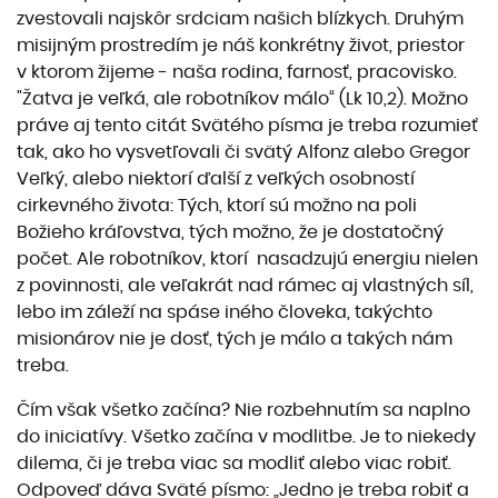
zvestovali najskôr srdciam našich blízkych. Druhým
misijným prostredím je náš konkrétny život, priestor
v ktorom žijeme - naša rodina, farnosť, pracovisko.
"Žatva je veľká, ale robotníkov málo“ (Lk 10,2). Možno
práve aj tento citát Svätého písma je treba rozumieť
tak, ako ho vysvetľovali či svätý Alfonz alebo Gregor
Veľký, alebo niektorí ďalší z veľkých osobností
cirkevného života: Tých, ktorí sú možno na poli
Božieho kráľovstva, tých možno, že je dostatočný
počet. Ale robotníkov, ktorí nasadzujú energiu nielen
z povinnosti, ale veľakrát nad rámec aj vlastných síl,
lebo im záleží na spáse iného človeka, takýchto
misionárov nie je dosť, tých je málo a takých nám
treba.
Čím však všetko začína? Nie rozbehnutím sa naplno
do iniciatívy. Všetko začína v modlitbe. Je to niekedy
dilema, či je treba viac sa modliť alebo viac robiť.
Odpoveď dáva Sväté písmo: „Jedno je treba robiť a