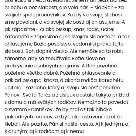
dôsledku si treba uvedomiť, že len Pán Ježiš bol bez
hriechu a bez slabosti, ale volá nás - slabých - za
svojich spolupracovníkov. Každý vo svojej slabosti
sme povolaní, a vo svojej slabosti aj ohlasujeme. A
ak zápasíme - či ako biskup, kňaz, rodič, učiteľ,
katechéta - zápasíme aj so svojimi slabosťami a tak
ohlasujeme Božie posolstvo, vedomí si práve tejto
slabosti, Boh doplní všetko. Ale nemôže sa to robiť
zámerne, aby sa zneužívalo Božie slovo na
prekrývanie osobných záujmov. A Boh požehná,
požehná všetko dobré. Požehná ohlasovanie a
príklad biskupa, kňaza, diakona rodiča, katechétu,
učiteľa... každého, ktorý aj svoju slabosť ponúkne
Pánovi. Svätá Terézia z Lisieux dostala takýto príklad
z domu a má svätých rodičov. Nemožno to povedať
o svätom Františkovi, že by mal až tak hlboko
príkladných rodičov, že by boli postavení na oltár.
Neboli. Ale pozrite, Pán si našiel cestu. Aj k jedným, aj
k druhým; aj k rodičom aj k nemu.