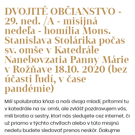
DVOJITÉ OBČIANSTVO -
29. ned. /A - misijná
nedeľa - homília Mons.
Stanislava Stolárika počas
sv. omše v Katedrále
Nanebovzatia Panny Márie
v Rožňave 18.10. 2020 (bez
účasti ľudí, v čase
pandémie)
Milí spolubratia kňazi a naši dvaja mladí, prítomní tu
v katedrále na sv. omši, ale zvlášť pozdravujem vás,
milí bratia a sestry, ktorí nás sledujete cez internet, či
už priamo v týchto chvíľach alebo v túto misijnú
nedeľu budete sledovať prenos neskôr. Ďakujme