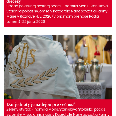
diecézy
Streda po druhej pôstnej nedeli ‒ homília Mons. Stanislava
Stolárika počas sv. omše v Katedrále Nanebovzatia Panny
Márie v Rožňave 4. 3. 2026 (v priamom prenose Rádia
Lumen) | 22 júna, 2026
Dar jednoty je nádejou pre večnosť
Zelený štvrtok ‒ homília Mons. Stanislava Stolárika počas
sv. omše Missa chrismatis v Katedrále Nanebovzatia Panny