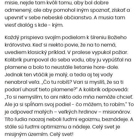
misie, nejde tam kvôli tomu, aby bol dobre
odmenený, ale aby pomohol iným spoznať, získať a
upevniť v sebe nebeské občianstvo. A musia tam
viesť dialóg s kde - kým.
Každý prispieva svojím podielom k šíreniu Božieho
kráľovstva. Keď si niekto povie, že na to nemá,
uvediem klasický príklad. V pralese vypukol požiar.
Kolibrík pumpoval do seba vodu, aby ju vypúšťal na
plamene a bolo to neustále lietanie hore-dole.
Jednak ten vtáčik je malý, a teda aj tej vody
nenabral veľa. „Čo tu robíš? Vari si myslíš, že sa ti
podarí uhasiť tieto plamene?“ A kolibrík odpovedá:
„To si nemyslím, to ani nikto odo mňa nemôže chcieť.
Ale ja si spĺňam svoj podiel - čo môžem, to robím.“ To
je odpoveď malých – veľkých hrdinov – misionárov.
Títo ľudia naozaj neboli ľuďmi egoizmu, beznádeje. A
stále sú ľuďmi optimizmu a nádeje. Celý svet je
misijným územím. Celý svet!