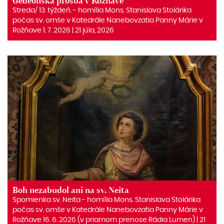
Gedeónska prosba v Rožňave
Streda/ 13. týždeň. ‒ homília Mons. Stanislava Stolárika
počas sv. omše v Katedrále Nanebovzatia Panny Márie v
Rožňave 1. 7. 2026 | 21 júla, 2026
Boh nezabudol ani na sv. Neita
Spomienka sv. Neita ‒ homília Mons. Stanislava Stolárika
počas sv. omše v Katedrále Nanebovzatia Panny Márie v
Rožňave 16. 6. 2026 (v priamom prenose Rádia Lumen) | 21