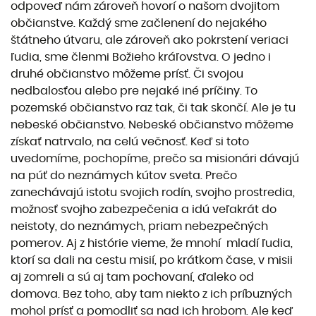
odpoveď nám zároveň hovorí o našom dvojitom
občianstve. Každý sme začlenení do nejakého
štátneho útvaru, ale zároveň ako pokrstení veriaci
ľudia, sme členmi Božieho kráľovstva. O jedno i
druhé občianstvo môžeme prísť. Či svojou
nedbalosťou alebo pre nejaké iné príčiny. To
pozemské občianstvo raz tak, či tak skončí. Ale je tu
nebeské občianstvo. Nebeské občianstvo môžeme
získať natrvalo, na celú večnosť. Keď si toto
uvedomíme, pochopíme, prečo sa misionári dávajú
na púť do neznámych kútov sveta. Prečo
zanechávajú istotu svojich rodín, svojho prostredia,
možnosť svojho zabezpečenia a idú veľakrát do
neistoty, do neznámych, priam nebezpečných
pomerov. Aj z histórie vieme, že mnohí mladí ľudia,
ktorí sa dali na cestu misií, po krátkom čase, v misii
aj zomreli a sú aj tam pochovaní, ďaleko od
domova. Bez toho, aby tam niekto z ich príbuzných
mohol prísť a pomodliť sa nad ich hrobom. Ale keď