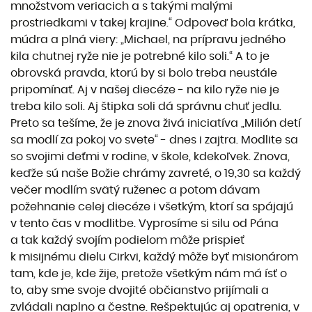
množstvom veriacich a s takými malými
prostriedkami v takej krajine.“ Odpoveď bola krátka,
múdra a plná viery: „Michael, na prípravu jedného
kila chutnej ryže nie je potrebné kilo soli.“ A to je
obrovská pravda, ktorú by si bolo treba neustále
pripomínať. Aj v našej diecéze - na kilo ryže nie je
treba kilo soli. Aj štipka soli dá správnu chuť jedlu.
Preto sa tešíme, že je znova živá iniciatíva „Milión detí
sa modlí za pokoj vo svete“ - dnes i zajtra. Modlite sa
so svojimi deťmi v rodine, v škole, kdekoľvek. Znova,
keďže sú naše Božie chrámy zavreté, o 19,30 sa každý
večer modlím svätý ruženec a potom dávam
požehnanie celej diecéze i všetkým, ktorí sa spájajú
v tento čas v modlitbe. Vyprosíme si silu od Pána
a tak každý svojím podielom môže prispieť
k misijnému dielu Cirkvi, každý môže byť misionárom
tam, kde je, kde žije, pretože všetkým nám má ísť o
to, aby sme svoje dvojité občianstvo prijímali a
zvládali naplno a čestne. Rešpektujúc aj opatrenia, v