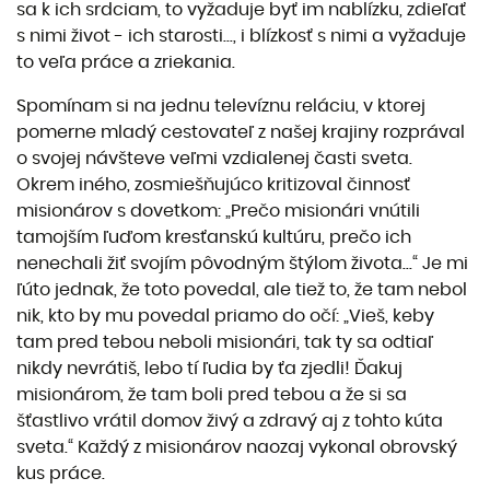
sa k ich srdciam, to vyžaduje byť im nablízku, zdieľať
s nimi život - ich starosti..., i blízkosť s nimi a vyžaduje
to veľa práce a zriekania.
Spomínam si na jednu televíznu reláciu, v ktorej
pomerne mladý cestovateľ z našej krajiny rozprával
o svojej návšteve veľmi vzdialenej časti sveta.
Okrem iného, zosmiešňujúco kritizoval činnosť
misionárov s dovetkom: „Prečo misionári vnútili
tamojším ľuďom kresťanskú kultúru, prečo ich
nenechali žiť svojím pôvodným štýlom života...“ Je mi
ľúto jednak, že toto povedal, ale tiež to, že tam nebol
nik, kto by mu povedal priamo do očí: „Vieš, keby
tam pred tebou neboli misionári, tak ty sa odtiaľ
nikdy nevrátiš, lebo tí ľudia by ťa zjedli! Ďakuj
misionárom, že tam boli pred tebou a že si sa
šťastlivo vrátil domov živý a zdravý aj z tohto kúta
sveta.“ Každý z misionárov naozaj vykonal obrovský
kus práce.