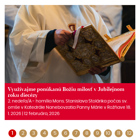
Využívajme ponúkanú Božiu milosť v Jubilejnom
roku diecézy
2. nedeľa/A ‒ homília Mons. Stanislava Stolárika počas sv.
omše v Katedrále Nanebovzatia Panny Márie v Rožňave 18.
1. 2026 | 12 februára, 2026
1
2
3
4
5
6
7
8
9
10
11
12