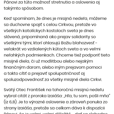
Pánovi za túto možnosť stretnutia a oslovenia aj
takýmto spôsobom.
Keď spomínam, že dnes je misijná nedeľa, môžeme
sa duchovne spojiť s celou Cirkvou, pretože vo
všetkých katolíckych kostoloch sveta je dnes
slávená, pripomínaná ako prejav solidarity so
všetkými tými, ktorí ohlasujú Božiu blahozvesť -
veľakrát vo vzdialených kútoch sveta a vo veľmi
neľahkých podmienkach. Chceme tiež podporiť tieto
misijné diela, či už modlitbou alebo nejakým
finančným darom, alebo iným prejavom pomoci
a takto cítiť a prejaviť spolupatričnosť aj
spoluzodpovednosť za všetky misijné diela Cirkvi.
Svätý Otec František na tohoročnú misijnú nedeľu
vybral citát z proroka Izaiáša: „Hľa, tu som, pošli mňa“
(Iz 6,8). Je to výrazné oslovenie a zároveň ponuka zo
strany Izaiáša, pretože sa celkom dáva k dispozícii