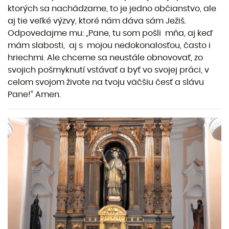
ktorých sa nachádzame, to je jedno občianstvo, ale
aj tie veľké výzvy, ktoré nám dáva sám Ježiš.
Odpovedajme mu: „Pane, tu som pošli mňa, aj keď
mám slabosti, aj s mojou nedokonalosťou, často i
hriechmi. Ale chceme sa neustále obnovovať, zo
svojich pošmyknutí vstávať a byť vo svojej práci, v
celom svojom živote na tvoju väčšiu česť a slávu
Pane!“ Amen.