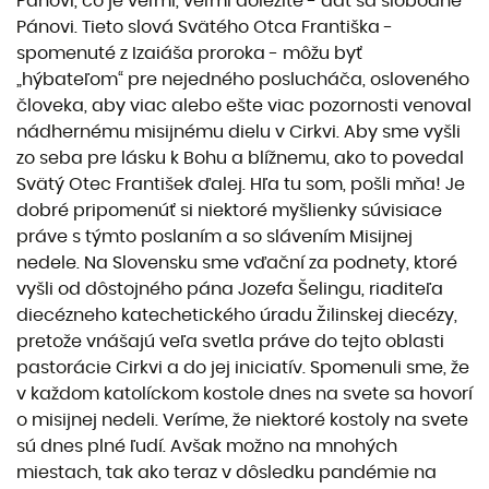
Pánovi, čo je veľmi, veľmi dôležité - dať sa slobodne
Pánovi. Tieto slová Svätého Otca Františka -
spomenuté z Izaiáša proroka - môžu byť
„hýbateľom“ pre nejedného poslucháča, osloveného
človeka, aby viac alebo ešte viac pozornosti venoval
nádhernému misijnému dielu v Cirkvi. Aby sme vyšli
zo seba pre lásku k Bohu a blížnemu, ako to povedal
Svätý Otec František ďalej. Hľa tu som, pošli mňa! Je
dobré pripomenúť si niektoré myšlienky súvisiace
práve s týmto poslaním a so slávením Misijnej
nedele. Na Slovensku sme vďační za podnety, ktoré
vyšli od dôstojného pána Jozefa Šelingu, riaditeľa
diecézneho katechetického úradu Žilinskej diecézy,
pretože vnášajú veľa svetla práve do tejto oblasti
pastorácie Cirkvi a do jej iniciatív. Spomenuli sme, že
v každom katolíckom kostole dnes na svete sa hovorí
o misijnej nedeli. Veríme, že niektoré kostoly na svete
sú dnes plné ľudí. Avšak možno na mnohých
miestach, tak ako teraz v dôsledku pandémie na