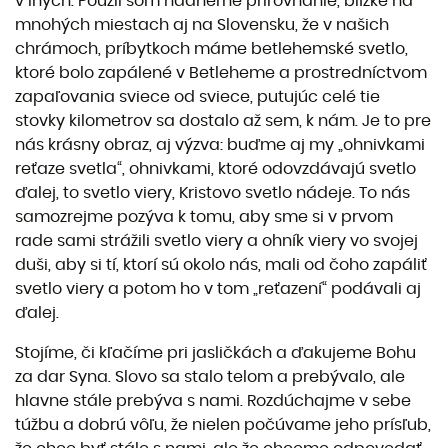
v iných. Použil som nádherné prirovnanie, blízke na
mnohých miestach aj na Slovensku, že v našich
chrámoch, príbytkoch máme betlehemské svetlo,
ktoré bolo zapálené v Betleheme a prostredníctvom
zapaľovania sviece od sviece, putujúc celé tie
stovky kilometrov sa dostalo až sem, k nám. Je to pre
nás krásny obraz, aj výzva: buďme aj my „ohnivkami
reťaze svetla“, ohnivkami, ktoré odovzdávajú svetlo
ďalej, to svetlo viery, Kristovo svetlo nádeje. To nás
samozrejme pozýva k tomu, aby sme si v prvom
rade sami strážili svetlo viery a ohník viery vo svojej
duši, aby si tí, ktorí sú okolo nás, mali od čoho zapáliť
svetlo viery a potom ho v tom „reťazení“ podávali aj
ďalej.
Stojíme, či kľačíme pri jasličkách a ďakujeme Bohu
za dar Syna. Slovo sa stalo telom a prebývalo, ale
hlavne stále prebýva s nami. Rozdúchajme v sebe
túžbu a dobrú vôľu, že nielen počúvame jeho prísľub,