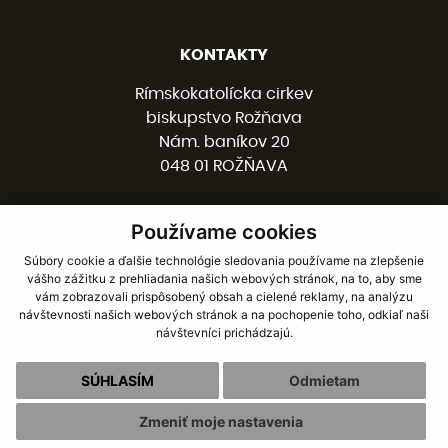
KONTAKTY
Rímskokatolícka cirkev
biskupstvo Rožňava
Nám. baníkov 20
048 01 ROŽŇAVA
Používame cookies
058 / 78 77 201
kancelaria@burv.sk
Súbory cookie a ďalšie technológie sledovania používame na zlepšenie
vášho zážitku z prehliadania našich webových stránok, na to, aby sme
vám zobrazovali prispôsobený obsah a cielené reklamy, na analýzu
SOCIÁLNE SIETE
návštevnosti našich webových stránok a na pochopenie toho, odkiaľ naši
návštevníci prichádzajú.
Facebook
Youtube
SÚHLASÍM
Odmietam
Zmeniť moje nastavenia
webdesign
|
webex.digital