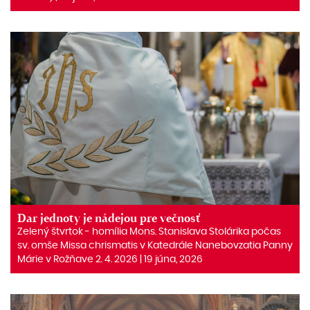
Dar jednoty je nádejou pre večnosť
Zelený štvrtok ‒ homília Mons. Stanislava Stolárika počas
sv. omše Missa chrismatis v Katedrále Nanebovzatia Panny
Márie v Rožňave 2. 4. 2026 | 19 júna, 2026