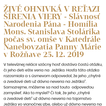
ŽIVÉ OHNIVKÁ V REŤAZI
ŠÍRENIA VIERY - Slávnosť
Narodenia Pána - Homília
Mons. Stanislava Stolárika
počas sv. omše v Katedrále
Nanebovzatia Panny Márie
v Rožňave 25. 12. 2019
V televíznej relácii vzácny hosť dostáva častú otázku,
či jeho deti ešte veria na Ježiška. Hosťa táto otázka
rozosmiala a s úsmevom odpovedal, že jeho „chytré
a zvedavé deti už dávno neveria na Ježiška“.
Samozrejme, môžeme sa nad touto odpoveďou
zamyslieť. Ako to myslel? Či tak, že jeho „chytré
a zvedavé deti“ už dávno neveria na tajomstvo
Ježiška vo vianočnej izbe, alebo už dávno neveria na