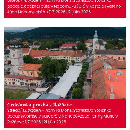
Utorok /14. týždeň – homília Mons. Stanislava Stolárika
počas diecéznej púte v Nepomuku (ČR) v Kostole svätého
Jána Nepomuckého 7. 7. 2026 | 21 júla, 2026
Gedeónska prosba v Rožňave
Streda/ 13. týždeň. ‒ homília Mons. Stanislava Stolárika
počas sv. omše v Katedrále Nanebovzatia Panny Márie v
Rožňave 1. 7. 2026 | 21 júla, 2026