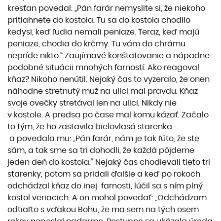
kresťan povedal: „Pán farár nemyslite si, že niekoho
pritiahnete do kostola. Tu sa do kostola chodilo
kedysi, keď ľudia nemali peniaze. Teraz, keď majú
peniaze, chodia do krčmy. Tu vám do chrámu
nepríde nikto.“ Zaujímavé konštatovanie a nápadne
podobné situácii mnohých farností. Ako reagoval
kňaz? Nikoho nenútil. Nejaký čas to vyzeralo, že onen
náhodne stretnutý muž na ulici mal pravdu. Kňaz
svoje ovečky stretával len na ulici. Nikdy nie
v kostole. A predsa po čase mal komu kázať. Začalo
to tým, že ho zastavila bielovlasá starenka
a povedala mu: „Pán farár, nám je tak ľúto, že ste
sám, a tak sme sa tri dohodli, že každá pôjdeme
jeden deň do kostola.“ Nejaký čas chodievali tieto tri
starenky, potom sa pridali ďalšie a keď po rokoch
odchádzal kňaz do inej farnosti, lúčil sa s ním plný
kostol veriacich. A on mohol povedať: „Odchádzam
odtiaľto s vďakou Bohu, že ma sem na tých osem