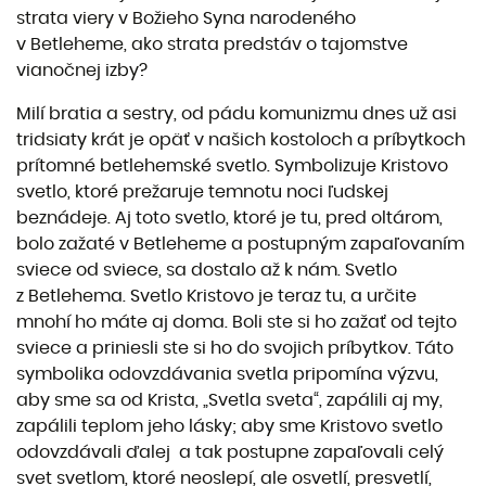
strata viery v Božieho Syna narodeného
v Betleheme, ako strata predstáv o tajomstve
vianočnej izby?
Milí bratia a sestry, od pádu komunizmu dnes už asi
tridsiaty krát je opäť v našich kostoloch a príbytkoch
prítomné betlehemské svetlo. Symbolizuje Kristovo
svetlo, ktoré prežaruje temnotu noci ľudskej
beznádeje. Aj toto svetlo, ktoré je tu, pred oltárom,
bolo zažaté v Betleheme a postupným zapaľovaním
sviece od sviece, sa dostalo až k nám. Svetlo
z Betlehema. Svetlo Kristovo je teraz tu, a určite
mnohí ho máte aj doma. Boli ste si ho zažať od tejto
sviece a priniesli ste si ho do svojich príbytkov. Táto
symbolika odovzdávania svetla pripomína výzvu,
aby sme sa od Krista, „Svetla sveta“, zapálili aj my,
zapálili teplom jeho lásky; aby sme Kristovo svetlo
odovzdávali ďalej a tak postupne zapaľovali celý
svet svetlom, ktoré neoslepí, ale osvetlí, presvetlí,