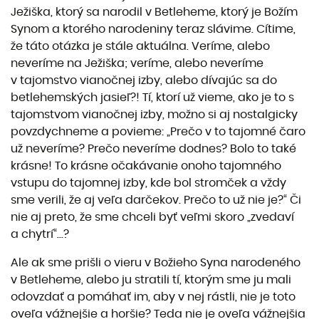
Ježiška, ktorý sa narodil v Betleheme, ktorý je Božím
Synom a ktorého narodeniny teraz slávime. Cítime,
že táto otázka je stále aktuálna. Veríme, alebo
neveríme na Ježiška; veríme, alebo neveríme
v tajomstvo vianočnej izby, alebo dívajúc sa do
betlehemských jasieľ?! Tí, ktorí už vieme, ako je to s
tajomstvom vianočnej izby, možno si aj nostalgicky
povzdychneme a povieme: „Prečo v to tajomné čaro
už neveríme? Prečo neveríme dodnes? Bolo to také
krásne! To krásne očakávanie onoho tajomného
vstupu do tajomnej izby, kde bol stromček a vždy
sme verili, že aj veľa darčekov. Prečo to už nie je?“ Či
nie aj preto, že sme chceli byť veľmi skoro „zvedaví
a chytrí“...?
Ale ak sme prišli o vieru v Božieho Syna narodeného
v Betleheme, alebo ju stratili tí, ktorým sme ju mali
odovzdať a pomáhať im, aby v nej rástli, nie je toto
oveľa vážnejšie a horšie? Teda nie je oveľa vážnejšia