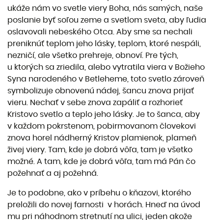
ukáže nám vo svetle viery Boha, nás samých, naše
poslanie byť soľou zeme a svetlom sveta, aby ľudia
oslavovali nebeského Otca. Aby sme sa nechali
preniknúť teplom jeho lásky, teplom, ktoré nespáli,
nezničí, ale všetko prehreje, obnoví. Pre tých,
u ktorých sa zriedila, alebo vytratila viera v Božieho
Syna narodeného v Betleheme, toto svetlo zároveň
symbolizuje obnovenú nádej, šancu znova prijať
vieru. Nechať v sebe znova zapáliť a rozhorieť
Kristovo svetlo a teplo jeho lásky. Je to šanca, aby
v každom pokrstenom, pobirmovanom človekovi
znova horel nádherný Kristov plamienok, plameň
živej viery. Tam, kde je dobrá vôľa, tam je všetko
možné. A tam, kde je dobrá vôľa, tam má Pán čo
požehnať a aj požehná.
Je to podobne, ako v príbehu o kňazovi, ktorého
preložili do novej farnosti v horách. Hneď na úvod
mu pri náhodnom stretnutí na ulici, jeden akože