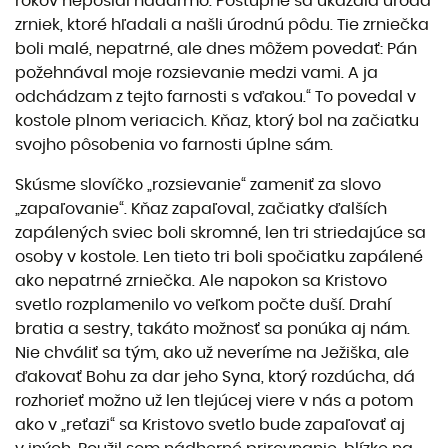
rokov neposlal nadarmo. Postupne sa ukázala úroda
zrniek, ktoré hľadali a našli úrodnú pôdu. Tie zrniečka
boli malé, nepatrné, ale dnes môžem povedať: Pán
požehnával moje rozsievanie medzi vami. A ja
odchádzam z tejto farnosti s vďakou.“ To povedal v
kostole plnom veriacich. Kňaz, ktorý bol na začiatku
svojho pôsobenia vo farnosti úplne sám.
Skúsme slovíčko „rozsievanie“ zameniť za slovo
„zapaľovanie“. Kňaz zapaľoval, začiatky ďalších
zapálených sviec boli skromné, len tri striedajúce sa
osoby v kostole. Len tieto tri boli spočiatku zapálené
ako nepatrné zrniečka. Ale napokon sa Kristovo
svetlo rozplamenilo vo veľkom počte duší. Drahí
bratia a sestry, takáto možnosť sa ponúka aj nám.
Nie chváliť sa tým, ako už neveríme na Ježiška, ale
ďakovať Bohu za dar jeho Syna, ktorý rozdúcha, dá
rozhorieť možno už len tlejúcej viere v nás a potom
ako v „reťazi“ sa Kristovo svetlo bude zapaľovať aj