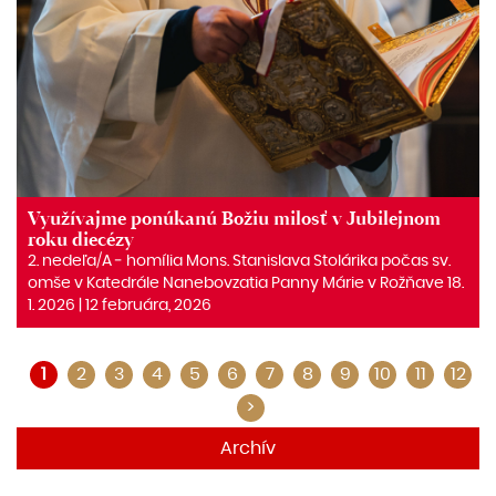
Využívajme ponúkanú Božiu milosť v Jubilejnom
roku diecézy
2. nedeľa/A ‒ homília Mons. Stanislava Stolárika počas sv.
omše v Katedrále Nanebovzatia Panny Márie v Rožňave 18.
1. 2026 | 12 februára, 2026
1
2
3
4
5
6
7
8
9
10
11
12
>
Archív