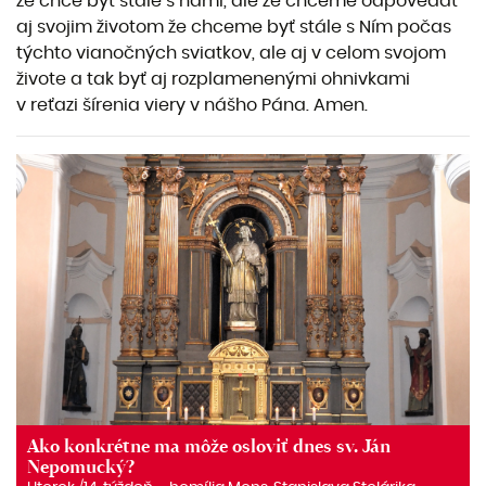
že chce byť stále s nami, ale že chceme odpovedať
aj svojim životom že chceme byť stále s Ním počas
týchto vianočných sviatkov, ale aj v celom svojom
živote a tak byť aj rozplamenenými ohnivkami
v reťazi šírenia viery v nášho Pána. Amen.
Ako konkrétne ma môže osloviť dnes sv. Ján
Nepomucký?