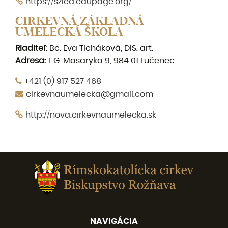
https://sziea.edupage.org/
CIRKEVNÁ ZÁKLADNÁ
UMELECKÁ ŠKOLA
Riaditeľ:
Bc. Eva Ticháková, DiS. art.
Adresa:
T.G. Masaryka 9, 984 01 Lučenec
+421 (0) 917 527 468
cirkevnaumelecka@gmail.com
http://nova.cirkevnaumelecka.sk
NAVIGÁCIA