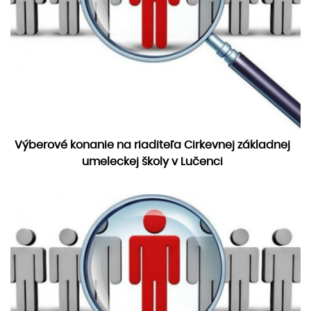
Výberové konanie na riaditeľa Cirkevnej základnej
umeleckej školy v Lučenci