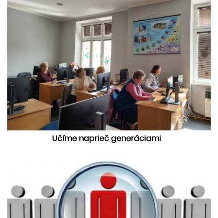
​Učíme naprieč generáciami