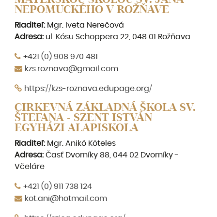
NEPOMUCKÉHO V ROŽŇAVE
Riaditeľ:
Mgr. Iveta Nerečová
Adresa:
ul. Kósu Schoppera 22, 048 01 Rožňava
+421 (0) 908 970 481
kzs.roznava@gmail.com
https://kzs-roznava.edupage.org/
CIRKEVNÁ ZÁKLADNÁ ŠKOLA SV.
ŠTEFANA - SZENT ISTVÁN
EGYHÁZI ALAPISKOLA
Riaditeľ:
Mgr. Anikó Köteles
Adresa:
Časť Dvorníky 88, 044 02 Dvorníky -
Včeláre
+421 (0) 911 738 124
kot.ani@hotmail.com