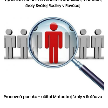
Výberové konanie na riaditeľa Katolíckej materskej
školy Svätej Rodiny v Revúcej
Pracovná ponuka - učiteľ Materskej školy v Rožňave