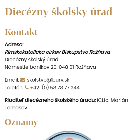
Diecézny školsky úrad
Kontakt
Adresa:
Rímskokatolícka cirkev Biskupstvo Rožňava
Diecézny školský úrad
Námestie baníkov 20, 048 01 Rožňava
Email:
skolstvo@burv.sk
Telefón:
+421 (0) 58 78 77 244
Riaditeľ diecézneho
školského úradu:
ICLic. Marián
Tomašov
Oznamy