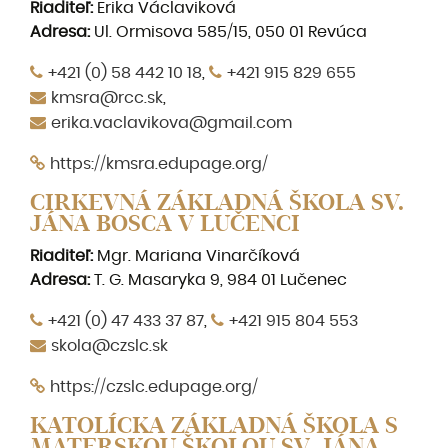
Riaditeľ:
Erika Václaviková
Adresa:
Ul. Ormisova 585/15, 050 01 Revúca
+421 (0) 58 442 10 18
,
+421 915 829 655
kmsra@rcc.sk
,
erika.vaclavikova@gmail.com
https://kmsra.edupage.org/
CIRKEVNÁ ZÁKLADNÁ ŠKOLA SV.
JÁNA BOSCA V LUČENCI
Riaditeľ:
Mgr.
Mariana Vinarčíková
Adresa:
T. G. Masaryka 9, 984 01 Lučenec
+421 (0) 47 433 37 87
,
+421 915 804 553
skola@czslc.sk
https://czslc.edupage.org/
KATOLÍCKA ZÁKLADNÁ ŠKOLA S
MATERSKOU ŠKOLOU SV. JÁNA