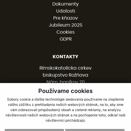
Dokumenty
Udalosti
Pre kňazov
Jubileum 2025
Cookies
GDPR
KONTAKTY
Rímskokatolícka cirkev
biskupstvo Rožňava
Nám. baníkov 20
048 01 ROŽŇAVA
Používame cookies
Súbory cookie a ďalšie technológie sledovania používame na zlepšenie
vášho zážitku z prehliadania našich webových stránok, na to, aby sme
058 / 78 77 201
vám zobrazovali prispôsobený obsah a cielené reklamy, na analýzu
kancelaria@burv.sk
návštevnosti našich webových stránok a na pochopenie toho, odkiaľ naši
návštevníci prichádzajú.