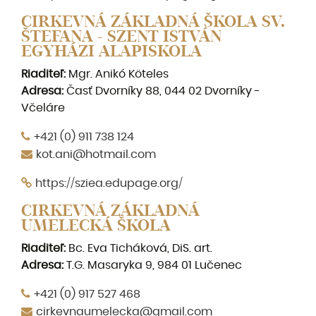
CIRKEVNÁ ZÁKLADNÁ ŠKOLA SV.
ŠTEFANA - SZENT ISTVÁN
EGYHÁZI ALAPISKOLA
Riaditeľ:
Mgr. Anikó Köteles
Adresa:
Časť Dvorníky 88, 044 02 Dvorníky -
Včeláre
+421 (0) 911 738 124
kot.ani@hotmail.com
https://sziea.edupage.org/
CIRKEVNÁ ZÁKLADNÁ
UMELECKÁ ŠKOLA
Riaditeľ:
Bc. Eva Ticháková, DiS. art.
Adresa:
T.G. Masaryka 9, 984 01 Lučenec
+421 (0) 917 527 468
cirkevnaumelecka@gmail.com