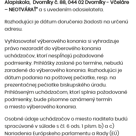
Alapiskola, Dvorníky č. 88, 044 02 Dvorníky - Včeláre
– NEOTVÁRAŤ“
a s uvedením odosielateľa.
Rozhodujúci je dátum doručenia žiadosti na určenú
adresu.
Vyhlasovateľ výberového konania si vyhradzuje
právo nezaradiť do výberového konania
uchádzačov, ktorí nespĺňajú požadované
podmienky. Prihlášky zaslané po termíne, nebudú
zaradené do výberového konania. Rozhodujúci je
dátum podania na poštovej pečiatke, resp. na
prezentačnej pečiatke biskupského úradu.
Prihláseným uchádzačom, ktorí splnia požadované
podmienky, bude písomne oznámený termín
a miesto výberového konania.
Osobné údaje uchádzačov o miesto riaditeľa budú
spracúvané v súlade s čl. 6 ods. 1 písm. b) a c)
Nariadenia Európskeho parlamentu a Rady (EÚ)