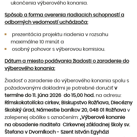
ukončenia výberového konania.
Spôsob a forma overenia riadiacich schopností a
odborných vedomostí uchádzača:
prezentácia projektu riadenia v rozsahu
maximálne 10 minút a
osobný pohovor s výberovou komisiou.
Dátum a miesto podávania žiadosti o zaradenie do
výberového konania:
Žiadosť o zaradenie do výberového konania spolu s
požadovanými dokladmi je potrebné doručiť
v
termíne do 11. júna 2026 do 15,00 hod.
na adresu:
Rímskokatolícka cirkev, Biskupstvo Rožňava, Diecézny
školský úrad, Námestie baníkov 20, 048 01 Rožňava
v
zalepenej obálke s označením:
„
Výberové konanie
na obsadenie riaditeľa Cirkevnej základnej školy sv.
Štefana v Dvorníkoch - Szent István Egyházi