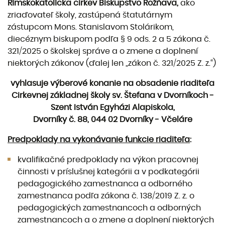
Rímskokatolícka cirkev Biskupstvo Rožňava,
ako
zriaďovateľ školy, zastúpená štatutárnym
zástupcom Mons. Stanislavom Stolárikom,
diecéznym biskupom podľa § 9 ods. 2 a 5 zákona č.
321/2025 o školskej správe a o zmene a doplnení
niektorých zákonov (ďalej len „zákon č. 321/2025 Z. z.“)
vyhlasuje výberové konanie na obsadenie riaditeľa
Cirkevnej základnej školy sv. Štefana v Dvorníkoch -
Szent István Egyházi Alapiskola,
Dvorníky č. 88, 044 02 Dvorníky - Včeláre
Predpoklady na vykonávanie funkcie riaditeľa
:
kvalifikačné predpoklady na výkon pracovnej
činnosti v príslušnej kategórii a v podkategórii
pedagogického zamestnanca a odborného
zamestnanca podľa zákona č. 138/2019 Z. z. o
pedagogických zamestnancoch a odborných
zamestnancoch a o zmene a doplnení niektorých