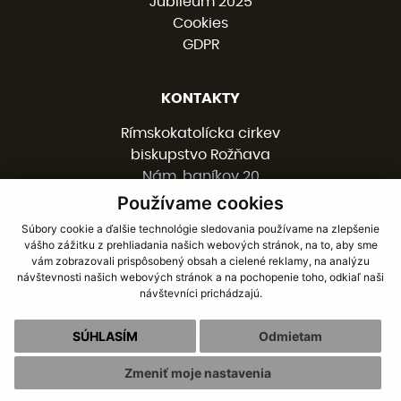
Jubileum 2025
Cookies
GDPR
KONTAKTY
Rímskokatolícka cirkev
biskupstvo Rožňava
Nám. baníkov 20
048 01 ROŽŇAVA
Používame cookies
Súbory cookie a ďalšie technológie sledovania používame na zlepšenie
vášho zážitku z prehliadania našich webových stránok, na to, aby sme
058 / 78 77 201
vám zobrazovali prispôsobený obsah a cielené reklamy, na analýzu
kancelaria@burv.sk
návštevnosti našich webových stránok a na pochopenie toho, odkiaľ naši
návštevníci prichádzajú.
SOCIÁLNE SIETE
SÚHLASÍM
Odmietam
Facebook
Zmeniť moje nastavenia
Youtube