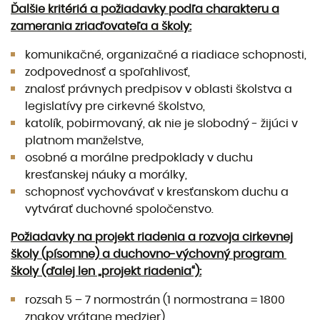
Ďalšie kritériá a požiadavky podľa charakteru a
zamerania zriaďovateľa a školy:
komunikačné, organizačné a riadiace schopnosti,
zodpovednosť a spoľahlivosť,
znalosť právnych predpisov v oblasti školstva a
legislatívy pre cirkevné školstvo,
katolík, pobirmovaný, ak nie je slobodný - žijúci v
platnom manželstve,
osobné a morálne predpoklady v duchu
kresťanskej náuky a morálky,
schopnosť vychovávať v kresťanskom duchu a
vytvárať duchovné spoločenstvo.
Požiadavky na projekt riadenia a rozvoja cirkevnej
školy (písomne) a duchovno-výchovný program
školy (ďalej len „projekt riadenia“):
rozsah 5 – 7 normostrán (1 normostrana = 1800
znakov vrátane medzier),