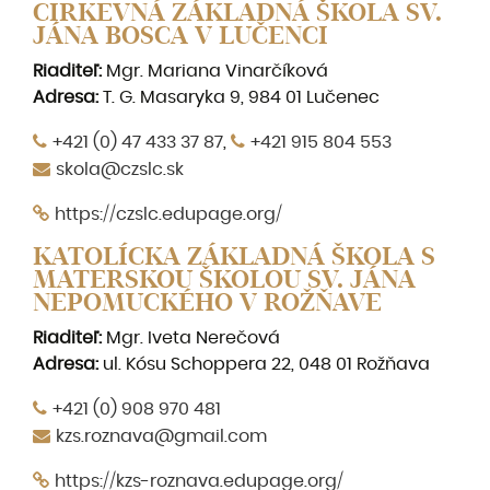
CIRKEVNÁ ZÁKLADNÁ ŠKOLA SV.
JÁNA BOSCA V LUČENCI
Riaditeľ:
Mgr.
Mariana Vinarčíková
Adresa:
T. G. Masaryka 9, 984 01 Lučenec
+421 (0) 47 433 37 87
,
+421 915 804 553
skola@czslc.sk
https://czslc.edupage.org/
KATOLÍCKA ZÁKLADNÁ ŠKOLA S
MATERSKOU ŠKOLOU SV. JÁNA
NEPOMUCKÉHO V ROŽŇAVE
Riaditeľ:
Mgr. Iveta Nerečová
Adresa:
ul. Kósu Schoppera 22, 048 01 Rožňava
+421 (0) 908 970 481
kzs.roznava@gmail.com
https://kzs-roznava.edupage.org/