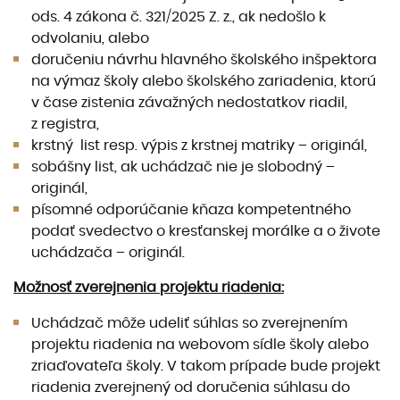
ods. 4 zákona č. 321/2025 Z. z., ak nedošlo k
odvolaniu, alebo
doručeniu návrhu hlavného školského inšpektora
na výmaz školy alebo školského zariadenia, ktorú
v čase zistenia závažných nedostatkov riadil,
z registra,
krstný list resp. výpis z krstnej matriky – originál,
sobášny list, ak uchádzač nie je slobodný –
originál,
písomné odporúčanie kňaza kompetentného
podať svedectvo o kresťanskej morálke a o živote
uchádzača – originál.
Možnosť zverejnenia projektu riadenia:
Uchádzač môže udeliť súhlas so zverejnením
projektu riadenia na webovom sídle školy alebo
zriaďovateľa školy. V takom prípade bude projekt
riadenia zverejnený od doručenia súhlasu do