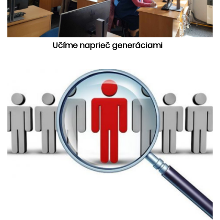
​Učíme naprieč generáciami