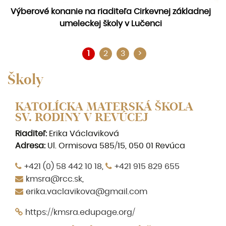
Výberové konanie na riaditeľa Cirkevnej základnej
umeleckej školy v Lučenci
1
2
3
>
Školy
KATOLÍCKA MATERSKÁ ŠKOLA
SV. RODINY V REVÚCEJ
Riaditeľ:
Erika Václaviková
Adresa:
Ul. Ormisova 585/15, 050 01 Revúca
+421 (0) 58 442 10 18
,
+421 915 829 655
kmsra@rcc.sk
,
erika.vaclavikova@gmail.com
https://kmsra.edupage.org/