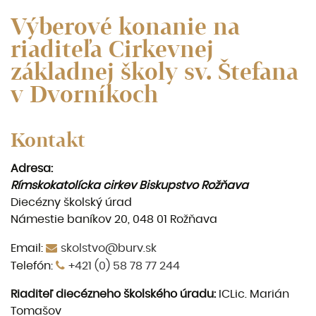
Výberové konanie na
riaditeľa Cirkevnej
základnej školy sv. Štefana
v Dvorníkoch
Kontakt
Adresa:
Rímskokatolícka cirkev Biskupstvo Rožňava
Diecézny školský úrad
Námestie baníkov 20, 048 01 Rožňava
Email:
skolstvo@burv.sk
Telefón:
+421 (0) 58 78 77 244
Riaditeľ diecézneho
školského úradu:
ICLic. Marián
Tomašov