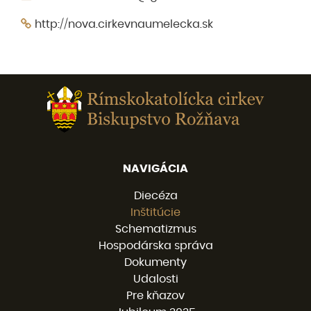
http://nova.cirkevnaumelecka.sk
NAVIGÁCIA
Diecéza
Inštitúcie
Schematizmus
Hospodárska správa
Dokumenty
Udalosti
Pre kňazov