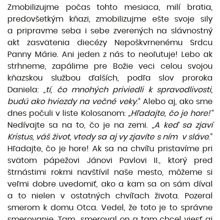
Zmobilizujme počas tohto mesiaca, milí bratia,
predovšetkým kňazi, zmobilizujme ešte svoje sily
a pripravme seba i sebe zverených na slávnostný
akt zasvätenia diecézy Nepoškvrnenému Srdcu
Panny Márie. Ani jeden z nás to neoľutuje! Lebo ak
strhneme, zapálime pre Božie veci celou svojou
kňazskou službou ďalších, podľa slov proroka
Daniela: „
tí, čo mnohých priviedli k spravodlivosti,
budú ako hviezdy na večné veky
.“ Alebo aj, ako sme
dnes počuli v liste Kolosanom:
„Hľadajte, čo je hore!“
Nedívajte sa na to, čo je na zemi. „
A keď sa zjaví
Kristus, váš život, vtedy sa aj vy zjavíte s ním v sláve
.“
Hľadajte, čo je hore! Ak sa na chvíľu pristavíme pri
svätom pápežovi Jánovi Pavlovi II., ktorý pred
štrnástimi rokmi navštívil naše mesto, môžeme si
veľmi dobre uvedomiť, ako a kam sa on sám díval
a to nielen v ostatných chvíľach života. Pozeral
smerom k domu Otca. Vedel, že toto je to správne
smerovanie. Tam smeroval on a tam chcel viesť aj