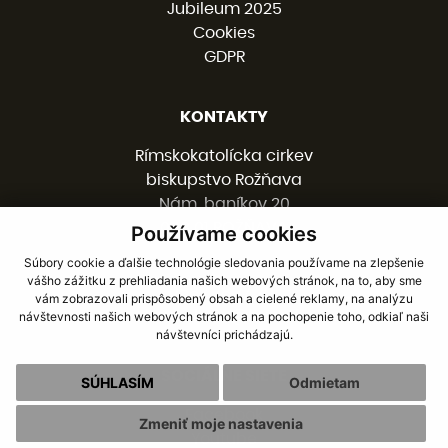
Jubileum 2025
Cookies
GDPR
KONTAKTY
Rímskokatolícka cirkev
biskupstvo Rožňava
Nám. baníkov 20
048 01 ROŽŇAVA
Používame cookies
Súbory cookie a ďalšie technológie sledovania používame na zlepšenie
vášho zážitku z prehliadania našich webových stránok, na to, aby sme
058 / 78 77 201
vám zobrazovali prispôsobený obsah a cielené reklamy, na analýzu
kancelaria@burv.sk
návštevnosti našich webových stránok a na pochopenie toho, odkiaľ naši
návštevníci prichádzajú.
SOCIÁLNE SIETE
SÚHLASÍM
Odmietam
Facebook
Zmeniť moje nastavenia
Youtube