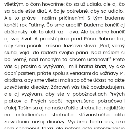
všetkým, o čom hovoríme: čo sa už udialo, ale aj, čo
sa bude ešte diať. A čo je potrebné, aby sa udialo.
Ale to práve našim pričinením! S tým budeme
končiť rok Fatimy. Čo sme urobili? Budeme končiť aj
občiansky rok; to uletí raz – dva. Ale budeme končiť
aj svoj život. A predstúpime pred Pána. Robme tak,
aby sme počuli krásne Ježišove slová: „Poď, verný
sluha, vojdi do radosti svojho pána. Nad málom si
bol verný, nad mnohým ťa chcem ustanoviť.“ Preto
vás aj prosím a vyzývam; milí bratia kňazi, vy ako
dobrí pastieri, príďte spolu s veriacimi do Rožňavy 14.
októbra, aby sme všetci mali spoločne účasť na akte
zasvätenia diecézy. Zároveň vás tiež povzbudzujem,
ale aj vyzývam, aby ste v pobožnostiach Prvých
piatkov a Prvých sobôt neprerušene pokračovali
ďalej. Teším sa aj na naše ďalšie stretnutia, najbližšie
na celodiecézne stretnutie slávnostného aktu
zasvätenia našej diecézy. Využime tento čas, ako
som spomenul, teraz, ale potom ešte intenzívnejšie