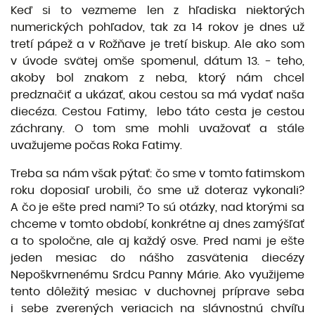
Keď si to vezmeme len z hľadiska niektorých
numerických pohľadov, tak za 14 rokov je dnes už
tretí pápež a v Rožňave je tretí biskup. Ale ako som
v úvode svätej omše spomenul, dátum 13. - teho,
akoby bol znakom z neba, ktorý nám chcel
predznačiť a ukázať, akou cestou sa má vydať naša
diecéza. Cestou Fatimy, lebo táto cesta je cestou
záchrany. O tom sme mohli uvažovať a stále
uvažujeme počas Roka Fatimy.
Treba sa nám však pýtať: čo sme v tomto fatimskom
roku doposiaľ urobili, čo sme už doteraz vykonali?
A čo je ešte pred nami? To sú otázky, nad ktorými sa
chceme v tomto období, konkrétne aj dnes zamýšľať
a to spoločne, ale aj každý osve. Pred nami je ešte
jeden mesiac do nášho zasvätenia diecézy
Nepoškvrnenému Srdcu Panny Márie. Ako využijeme
tento dôležitý mesiac v duchovnej príprave seba
i sebe zverených veriacich na slávnostnú chvíľu