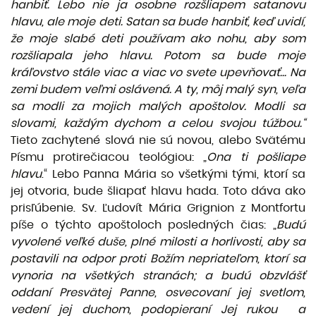
hanbiť. Lebo nie ja osobne rozšliapem satanovu
hlavu, ale moje deti. Satan sa bude hanbiť, keď uvidí,
že moje slabé deti používam ako nohu, aby som
rozšliapala jeho hlavu. Potom sa bude moje
kráľovstvo stále viac a viac vo svete upevňovať... Na
zemi budem veľmi oslávená. A ty, môj malý syn, veľa
sa modli za mojich malých apoštolov. Modli sa
slovami, každým dychom a celou svojou túžbou.“
Tieto zachytené slová nie sú novou, alebo Svätému
Písmu protirečiacou teológiou: „
Ona ti pošliape
hlavu
.“ Lebo Panna Mária so všetkými tými, ktorí sa
jej otvoria, bude šliapať hlavu hada. Toto dáva ako
prisľúbenie. Sv. Ľudovít Mária Grignion z Montfortu
píše o týchto apoštoloch posledných čias: „
Budú
vyvolené veľké duše, plné milosti a horlivosti, aby sa
postavili na odpor proti Božím nepriateľom, ktorí sa
vynoria na všetkých stranách; a budú obzvlášť
oddaní Presvätej Panne, osvecovaní jej svetlom,
vedení jej duchom, podopieraní Jej rukou a