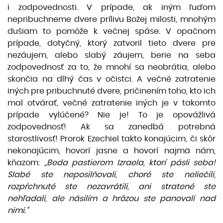
i zodpovednosti. V prípade, ak iným ľuďom
nepribuchneme dvere prílivu Božej milosti, mnohým
dušiam to pomôže k večnej spáse. V opačnom
prípade, dotyčný, ktorý zatvoril tieto dvere pre
nezáujem, alebo slabý záujem, berie na seba
zodpovednosť za to, že mnohí sa neobrátia, alebo
skončia na dlhý čas v očistci. A večné zatratenie
iných pre pribuchnuté dvere, pričinením toho, kto ich
mal otvárať, večné zatratenie iných je v takomto
prípade vylúčené? Nie je! To je opovážlivá
zodpovednosť! Ak sa zanedbá potrebná
starostlivosť! Prorok Ezechiel takto konajúcim, či skôr
nekonajúcim, hovorí jasne a hovorí najmä nám,
kňazom: „
Beda pastierom Izraela, ktorí pásli seba!
Slabé ste neposilňovali, choré ste neliečili,
rozpŕchnuté ste nezavrátili, ani stratené ste
nehľadali, ale násilím a hrôzou ste panovali nad
nimi.“