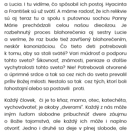
a Lucia. I tu vidíme, čo spôsobil ich postoj. Hyacinta
a František sú už svätí. A máme radosť, že ich relikvie
sú aj teraz tu a spolu s putovnou sochou Panny
Márie prechádzali celou našou diecézou. Je
rozbehnutý proces blahorečenia aj sestry Lucie
a veríme, že raz bude tiež zavŕšený blahorečením,
neskôr kanonizáciou. Čo tieto deti potrebovali
k tomu, aby sa stali sväté? Vari múdrosť a podporu
tohto sveta? Šikovnosť, známosti, peniaze a ďalšie
vychytralosti tohto sveta? Nie! Potrebovali otvorené
a úprimné srdce a tak sa cez nich do sveta prevalil
príliv Božej milosti. Nestalo sa tak cez tých, ktorí boli
ľahostajní alebo sa postavili proti.
Každý človek, či je to kňaz, mama, otec, katechéta,
vychovávateľ; je akoby „dverami“. Každý z nás môže
iným ľuďom slobodne pribuchnúť dvere záujmu
o Božie tajomstvá, ale každý ich môže i naplno
otvoriť. Jedno i druhé sa deje v plnej slobode, ale