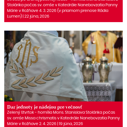
Stolárika počas sv. omše v Katedrále Nanebovzatia Panny
Márie v Rožňave 4. 3. 2026 (v priamom prenose Rádia
Lumen) | 22 júna, 2026
Dar jednoty je nádejou pre večnosť
Zelený štvrtok ‒ homília Mons. Stanislava Stolárika počas
sv. omše Missa chrismatis v Katedrále Nanebovzatia Panny
Márie v Rožňave 2. 4. 2026 | 19 júna, 2026