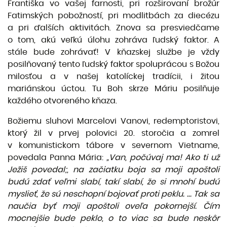
Františka vo vašej farnosti, pri rozširovaní brožúr
Fatimských pobožností, pri modlitbách za diecézu
a pri ďalších aktivitách. Znova sa presviedčame
o tom, akú veľkú úlohu zohráva ľudský faktor. A
stále bude zohrávať! V kňazskej službe je vždy
posilňovaný tento ľudský faktor spoluprácou s Božou
milosťou a v našej katolíckej tradícii, i žitou
mariánskou úctou. Tu Boh skrze Máriu posilňuje
každého otvoreného kňaza.
Božiemu sluhovi Marcelovi Vanovi, redemptoristovi,
ktorý žil v prvej polovici 20. storočia a zomrel
v komunistickom tábore v severnom Vietname,
povedala Panna Mária:
„Van, počúvaj ma! Ako ti už
Ježiš povedal;, na začiatku boja sa moji apoštoli
budú zdať veľmi slabí, takí slabí, že si mnohí budú
myslieť, že sú neschopní bojovať proti peklu. ... Tak sa
naučia byť moji apoštoli oveľa pokornejší. Čím
mocnejšie bude peklo, o to viac sa bude neskôr