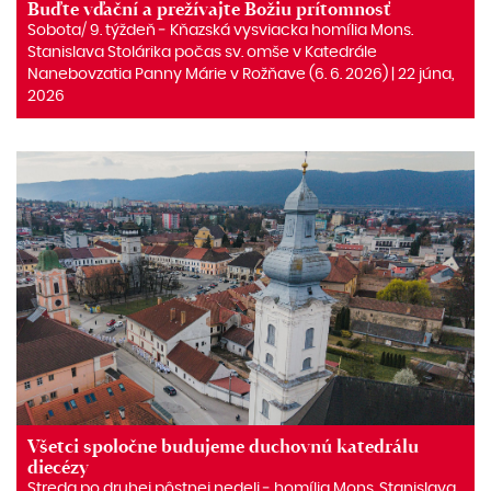
Buďte vďační a prežívajte Božiu prítomnosť
Sobota/ 9. týždeň ‒ Kňazská vysviacka homília Mons.
Stanislava Stolárika počas sv. omše v Katedrále
Nanebovzatia Panny Márie v Rožňave (6. 6. 2026) | 22 júna,
2026
Všetci spoločne budujeme duchovnú katedrálu
diecézy
Streda po druhej pôstnej nedeli ‒ homília Mons. Stanislava