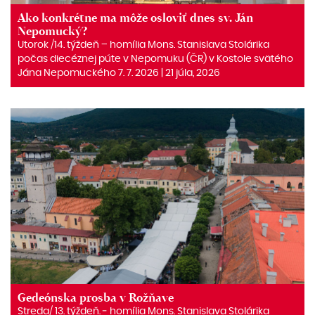
Ako konkrétne ma môže osloviť dnes sv. Ján
Nepomucký?
Utorok /14. týždeň – homília Mons. Stanislava Stolárika
počas diecéznej púte v Nepomuku (ČR) v Kostole svätého
Jána Nepomuckého 7. 7. 2026 | 21 júla, 2026
Gedeónska prosba v Rožňave
Streda/ 13. týždeň. ‒ homília Mons. Stanislava Stolárika