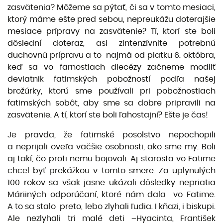
zasvätenia? Môžeme sa pýtať, či sa v tomto mesiaci,
ktorý máme ešte pred sebou, nepreukážu doterajšie
mesiace prípravy na zasvätenie? Tí, ktorí ste boli
dôslední doteraz, asi zintenzívnite potrebnú
duchovnú prípravu a to najmä od piatku 6. októbra,
keď sa vo farnostiach diecézy začneme modliť
deviatnik fatimských pobožností podľa našej
brožúrky, ktorú sme používali pri pobožnostiach
fatimských sobôt, aby sme sa dobre pripravili na
zasvätenie. A tí, ktorí ste boli ľahostajní? Ešte je čas!
Je pravda, že fatimské posolstvo nepochopili
a neprijali oveľa väčšie osobnosti, ako sme my. Boli
aj takí, čo proti nemu bojovali. Aj starosta vo Fatime
chcel byť prekážkou v tomto smere. Za uplynulých
100 rokov sa však jasne ukázali dôsledky nepriatia
Máriiných odporúčaní, ktoré nám dala vo Fatime.
A to sa stalo preto, lebo zlyhali ľudia. I kňazi, i biskupi.
Ale nezlyhali tri malé deti –Hyacinta, František