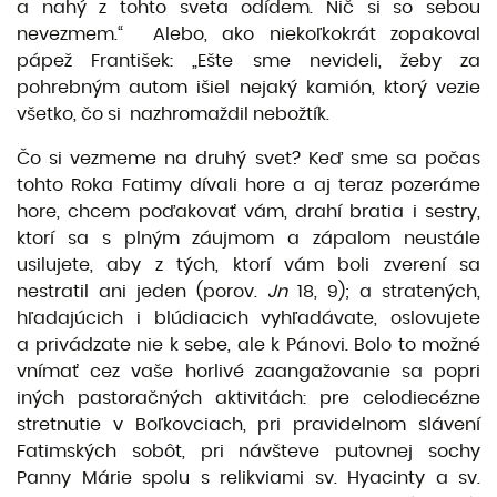
a nahý z tohto sveta odídem. Nič si so sebou
nevezmem.“ Alebo, ako niekoľkokrát zopakoval
pápež František: „Ešte sme nevideli, žeby za
pohrebným autom išiel nejaký kamión, ktorý vezie
všetko, čo si nazhromaždil nebožtík.
Čo si vezmeme na druhý svet? Keď sme sa počas
tohto Roka Fatimy dívali hore a aj teraz pozeráme
hore, chcem poďakovať vám, drahí bratia i sestry,
ktorí sa s plným záujmom a zápalom neustále
usilujete, aby z tých, ktorí vám boli zverení sa
nestratil ani jeden (porov.
Jn
18, 9); a stratených,
hľadajúcich i blúdiacich vyhľadávate, oslovujete
a privádzate nie k sebe, ale k Pánovi. Bolo to možné
vnímať cez vaše horlivé zaangažovanie sa popri
iných pastoračných aktivitách: pre celodiecézne
stretnutie v Boľkovciach, pri pravidelnom slávení
Fatimských sobôt, pri návšteve putovnej sochy
Panny Márie spolu s relikviami sv. Hyacinty a sv.