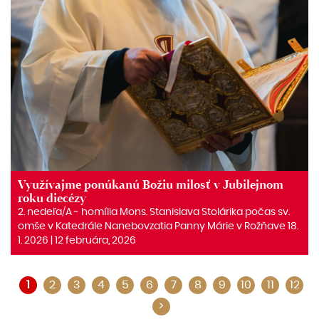
Využívajme ponúkanú Božiu milosť v Jubilejnom
roku diecézy
2. nedeľa/A ‒ homília Mons. Stanislava Stolárika počas sv.
omše v Katedrále Nanebovzatia Panny Márie v Rožňave 18.
1. 2026 | 12 februára, 2026
1
2
3
4
5
6
7
8
9
10
11
12
>