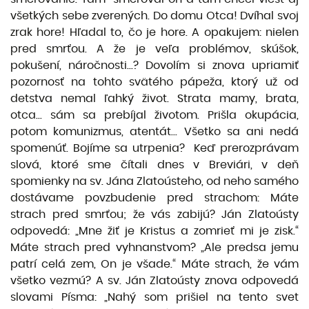
všetkých sebe zverených. Do domu Otca! Dvíhal svoj
zrak hore! Hľadal to, čo je hore. A opakujem: nielen
pred smrťou. A že je veľa problémov, skúšok,
pokušení, náročnosti...? Dovolím si znova upriamiť
pozornosť na tohto svätého pápeža, ktorý už od
detstva nemal ľahký život. Strata mamy, brata,
otca... sám sa prebíjal životom. Prišla okupácia,
potom komunizmus, atentát... Všetko sa ani nedá
spomenúť. Bojíme sa utrpenia? Keď prerozprávam
slová, ktoré sme čítali dnes v Breviári, v deň
spomienky na sv. Jána Zlatoústeho, od neho samého
dostávame povzbudenie pred strachom: Máte
strach pred smrťou; že vás zabijú? Ján Zlatoústy
odpovedá: „Mne žiť je Kristus a zomrieť mi je zisk.“
Máte strach pred vyhnanstvom? „Ale predsa jemu
patrí celá zem, On je všade.“ Máte strach, že vám
všetko vezmú? A sv. Ján Zlatoústy znova odpovedá
slovami Písma: „Nahý som prišiel na tento svet