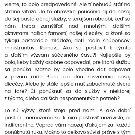
vieme, to bolo predpovedané. Ale tí nebudú stáť na
strane víťaza. Je to obrovské poučenie aj do našej
ďalšej pastoračnej služby, v terajšom období, keď sa
nám treba zamýšľať nad mnohými ďalšími
aktivitami našich farností, našej diecézy, a ktoré sa
týkajú pastorácie mládeže, detí, rodín, snúbencov,
miništrantov, Rómov... Ako sa postaviť k týmto
a ďalším výzvam súčasného času?! Najlepšie by
bolo, keby každý osobne odpovedal, pre ktorú službu
sa ponúka. Možno by bolo vhodné dať odpoveď
v prvom rade Bohu, do dňa zasvätenia našej
diecézy. Alebo je stále lepšie mať zabuchnuté dvere
na fare? Či ponúknuť sa do služby v niektorej
z týchto, alebo ďalších nespomenutých potrieb?
To sú výzvy, ktoré stoja pred nami. A ako dobrí
pastieri, nemôžeme sa k nim postaviť nezávisle, či
indiferentne. Vopred vám naozaj ďakujem za každú
ponúknutú ruku. Možno to celkovo súvisí práve s tým