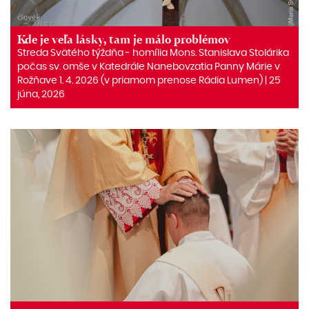
Kde je veľa lásky, tam je málo problémov
Streda Svätého týždňa ‒ homília Mons. Stanislava Stolárika
počas sv. omše v Katedrále Nanebovzatia Panny Márie v
Rožňave 1. 4. 2026 (v priamom prenose Rádia Lumen) | 25
júna, 2026