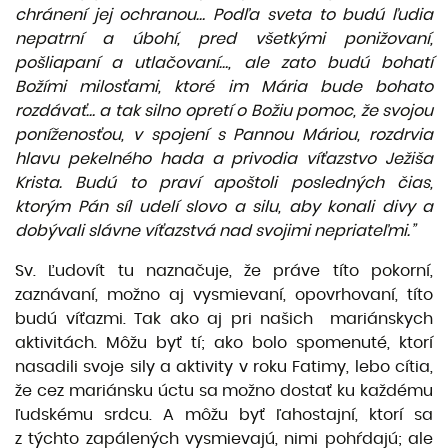
chránení jej ochranou… Podľa sveta to budú ľudia
nepatrní a úbohí, pred všetkými ponižovaní,
pošliapaní a utlačovaní…, ale zato budú bohatí
Božími milosťami, ktoré im Mária bude bohato
rozdávať… a tak silno opretí o Božiu pomoc, že svojou
poníženosťou, v spojení s Pannou Máriou, rozdrvia
hlavu pekelného hada a privodia víťazstvo Ježiša
Krista. Budú to praví apoštoli posledných čias,
ktorým Pán síl udelí slovo
a silu, aby konali divy a
dobývali slávne víťazstvá nad svojimi nepriateľmi.”
Sv. Ľudovít tu naznačuje, že práve títo pokorní,
zaznávaní, možno aj vysmievaní, opovrhovaní, títo
budú víťazmi. Tak ako aj pri našich mariánskych
aktivitách. Môžu byť tí; ako bolo spomenuté, ktorí
nasadili svoje sily a aktivity v roku Fatimy, lebo cítia,
že cez mariánsku úctu sa možno dostať ku každému
ľudskému srdcu. A môžu byť ľahostajní, ktorí sa
z týchto zapálených vysmievajú, nimi pohŕdajú; ale