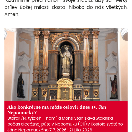
roztrhnime pred Pánom svoje srdcia, aby sa veľký
prílev Božej milosti dostal hlboko do nás všetkých.
Amen.
Ako konkrétne ma môže osloviť dnes sv. Ján
Nepomucký?
Utorok /14. týždeň – homília Mons. Stanislava Stolárika
počas diecéznej púte v Nepomuku (ČR) v Kostole svätého
Jána Nepomuckého 7. 7. 2026 | 21 júla, 2026