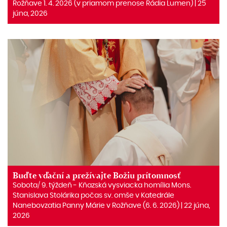
Rožňave 1. 4. 2026 (v priamom prenose Rádia Lumen) | 25
júna, 2026
Buďte vďační a prežívajte Božiu prítomnosť
Sobota/ 9. týždeň ‒ Kňazská vysviacka homília Mons.
Stanislava Stolárika počas sv. omše v Katedrále
Nanebovzatia Panny Márie v Rožňave (6. 6. 2026) | 22 júna,
2026