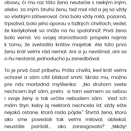
obavu, či mu raz táto žena neutečie s niekým iným,
alebo za iným. Druhú ženu, tiež mal rád a jej sa vždy
so všetkým zdôveroval. Ona bola vždy milá, pozorná,
trpezlivá, bola jeho oporou v ťažkých chvíľach, vedel,
že kedykoľvek sa môže na ňu spoľahnúť. Prvá žena
bola verná. Vo svojej starostlivosti prispela najmä
k tomu, že zveľadila kráľov majetok. Ale túto prvú
ženu kráľ veľmi rád nemal. Ani si ju nevšímal, ani sa
o ňu nestaral, jednoducho ju zanedbával.
To je prvá časť príbehu. Prišla chvíľa, keď kráľ veľmi
ochorel a sám cítil blízkosť smrti. Skrsla mu, možno
pre nás morbidná myšlienka: „Na druhom svete
nechcem byť sám, preto si tam vezmem so sebou
i svoje ženy a tak určite nebudem sám. Veď ich
mám štyri. Keby aj niektorá nechcela ísť, vždy ešte
nejaká ostane, ktorá rada pôjde.“ Štvrtá žena, ktorú
ako sme povedali tak veľmi miloval, obliekal,
neustále parádil... ako zareagovala? „Nikdy!