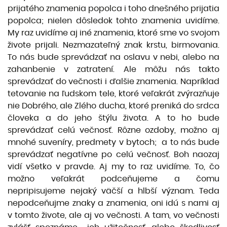
prijatého znamenia popolca i toho dnešného prijatia
popolca; nielen dôsledok tohto znamenia uvidíme.
My raz uvidíme aj iné znamenia, ktoré sme vo svojom
živote prijali. Nezmazateľný znak krstu, birmovania.
To nás bude sprevádzať na oslavu v nebi, alebo na
zahanbenie v zatratení. Ale môžu nás takto
sprevádzať do večnosti i ďalšie znamenia. Napríklad
tetovanie na ľudskom tele, ktoré veľakrát zvýrazňuje
nie Dobrého, ale Zlého ducha, ktoré preniká do srdca
človeka a do jeho štýlu života. A to ho bude
sprevádzať celú večnosť. Rôzne ozdoby, možno aj
mnohé suveníry, predmety v bytoch; a to nás bude
sprevádzať negatívne po celú večnosť. Boh naozaj
vidí všetko v pravde. Aj my to raz uvidíme. To, čo
možno veľakrát podceňujeme a čomu
nepripisujeme nejaký väčší a hlbší význam. Teda
nepodceňujme znaky a znamenia, oni idú s nami aj
v tomto živote, ale aj vo večnosti. A tam, vo večnosti