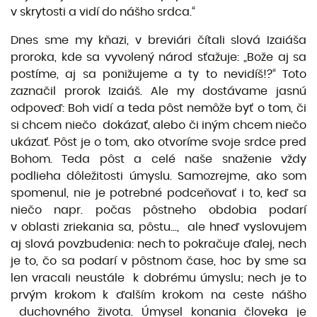
v skrytosti a vidí do nášho srdca.“
Dnes sme my kňazi, v breviári čítali slová Izaiáša
proroka, kde sa vyvolený národ sťažuje: „Bože aj sa
postíme, aj sa ponižujeme a ty to nevidíš!?“ Toto
zaznačil prorok Izaiáš. Ale my dostávame jasnú
odpoveď: Boh vidí a teda pôst nemôže byť o tom, či
si chcem niečo dokázať, alebo či iným chcem niečo
ukázať. Pôst je o tom, ako otvoríme svoje srdce pred
Bohom. Teda pôst a celé naše snaženie vždy
podlieha dôležitosti úmyslu. Samozrejme, ako som
spomenul, nie je potrebné podceňovať i to, keď sa
niečo napr. počas pôstneho obdobia podarí
v oblasti zriekania sa, pôstu..., ale hneď vyslovujem
aj slová povzbudenia: nech to pokračuje ďalej, nech
je to, čo sa podarí v pôstnom čase, hoc by sme sa
len vracali neustále k dobrému úmyslu; nech je to
prvým krokom k ďalším krokom na ceste nášho
duchovného života. Úmysel konania človeka je