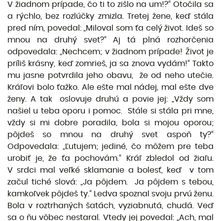
V žiadnom prípade, čo ti to zišlo na um!?“ Otočila sa
a rýchlo, bez rozlúčky zmizla. Tretej žene, keď stála
pred ním, povedal: „Miloval som ťa celý život. Ideš so
mnou na druhý svet?“ Aj tá plná rozhorčenia
odpovedala: „Nechcem; v žiadnom prípade! Život je
príliš krásny, keď zomrieš, ja sa znova vydám!“ Takto
mu jasne potvrdila jeho obavu, že od neho utečie.
Kráľovi bolo ťažko. Ale ešte mal nádej, mal ešte dve
ženy. A tak oslovuje druhú a povie jej: „Vždy som
našiel u teba oporu i pomoc. Stále si stála pri mne,
vždy si mi dobre poradila, bola si mojou oporou;
pôjdeš so mnou na druhý svet aspoň ty?“
Odpovedala: „Ľutujem; jediné, čo môžem pre teba
urobiť je, že ťa pochovám.“ Kráľ zbledol od žiaľu.
V srdci mal veľké sklamanie a bolesť, keď v tom
začul tiché slová: „Ja pôjdem. Ja pôjdem s tebou,
kamkoľvek pôjdeš ty.“ Ledva spoznal svoju prvú ženu.
Bola v roztrhaných šatách, vyziabnutá, chudá. Veď
sa o ňu vôbec nestaral. Vtedy jej povedal: „Ach, mal