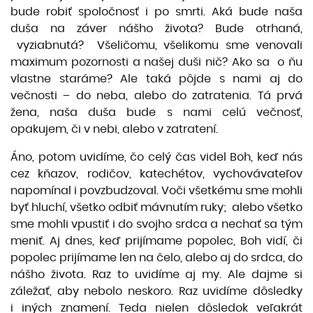
bude robiť spoločnosť i po smrti. Aká bude naša
duša na záver nášho života? Bude otrhaná,
vyziabnutá? Všeličomu, všelikomu sme venovali
maximum pozornosti a našej duši nič? Ako sa o ňu
vlastne staráme? Ale taká pôjde s nami aj do
večnosti – do neba, alebo do zatratenia. Tá prvá
žena, naša duša bude s nami celú večnosť,
opakujem, či v nebi, alebo v zatratení.
Áno, potom uvidíme, čo celý čas videl Boh, keď nás
cez kňazov, rodičov, katechétov, vychovávateľov
napomínal i povzbudzoval. Voči všetkému sme mohli
byť hluchí, všetko odbiť mávnutím ruky; alebo všetko
sme mohli vpustiť i do svojho srdca a nechať sa tým
meniť. Aj dnes, keď prijímame popolec, Boh vidí, či
popolec prijímame len na čelo, alebo aj do srdca, do
nášho života. Raz to uvidíme aj my. Ale dajme si
záležať, aby nebolo neskoro. Raz uvidíme dôsledky
i iných znamení. Teda nielen dôsledok veľakrát