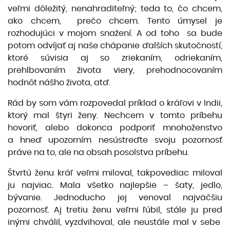
veľmi dôležitý, nenahraditeľný; teda to, čo chcem,
ako chcem, prečo chcem. Tento úmysel je
rozhodujúci v mojom snažení. A od toho sa bude
potom odvíjať aj naše chápanie ďalších skutočností,
ktoré súvisia aj so zriekaním, odriekaním,
prehlbovaním života viery, prehodnocovaním
hodnôt nášho života, atď.
Rád by som vám rozpovedal príklad o kráľovi v Indii,
ktorý mal štyri ženy. Nechcem v tomto príbehu
hovoriť, alebo dokonca podporiť mnohoženstvo
a hneď upozorním nesústreďte svoju pozornosť
práve na to, ale na obsah posolstva príbehu.
Štvrtú ženu kráľ veľmi miloval, takpovediac miloval
ju najviac. Mala všetko najlepšie – šaty, jedlo,
bývanie. Jednoducho jej venoval najväčšiu
pozornosť. Aj tretiu ženu veľmi ľúbil, stále ju pred
inými chválil, vyzdvihoval, ale neustále mal v sebe