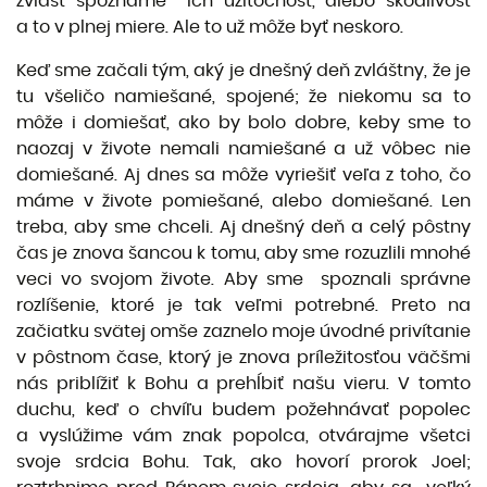
zvlášť spoznáme ich užitočnosť, alebo škodlivosť
a to v plnej miere. Ale to už môže byť neskoro.
Keď sme začali tým, aký je dnešný deň zvláštny, že je
tu všeličo namiešané, spojené; že niekomu sa to
môže i domiešať, ako by bolo dobre, keby sme to
naozaj v živote nemali namiešané a už vôbec nie
domiešané. Aj dnes sa môže vyriešiť veľa z toho, čo
máme v živote pomiešané, alebo domiešané. Len
treba, aby sme chceli. Aj dnešný deň a celý pôstny
čas je znova šancou k tomu, aby sme rozuzlili mnohé
veci vo svojom živote. Aby sme spoznali správne
rozlíšenie, ktoré je tak veľmi potrebné. Preto na
začiatku svätej omše zaznelo moje úvodné privítanie
v pôstnom čase, ktorý je znova príležitosťou väčšmi
nás priblížiť k Bohu a prehĺbiť našu vieru. V tomto
duchu, keď o chvíľu budem požehnávať popolec
a vyslúžime vám znak popolca, otvárajme všetci
svoje srdcia Bohu. Tak, ako hovorí prorok Joel;