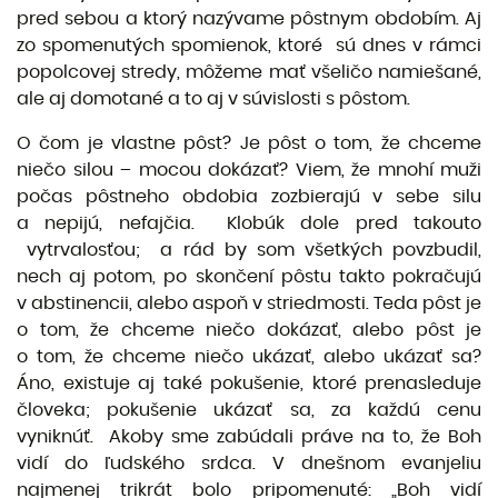
pred sebou a ktorý nazývame pôstnym obdobím. Aj
zo spomenutých spomienok, ktoré sú dnes v rámci
popolcovej stredy, môžeme mať všeličo namiešané,
ale aj domotané a to aj v súvislosti s pôstom.
O čom je vlastne pôst? Je pôst o tom, že chceme
niečo silou – mocou dokázať? Viem, že mnohí muži
počas pôstneho obdobia zozbierajú v sebe silu
a nepijú, nefajčia. Klobúk dole pred takouto
vytrvalosťou; a rád by som všetkých povzbudil,
nech aj potom, po skončení pôstu takto pokračujú
v abstinencii, alebo aspoň v striedmosti. Teda pôst je
o tom, že chceme niečo dokázať, alebo pôst je
o tom, že chceme niečo ukázať, alebo ukázať sa?
Áno, existuje aj také pokušenie, ktoré prenasleduje
človeka; pokušenie ukázať sa, za každú cenu
vyniknúť. Akoby sme zabúdali práve na to, že Boh
vidí do ľudského srdca. V dnešnom evanjeliu
najmenej trikrát bolo pripomenuté: „Boh vidí