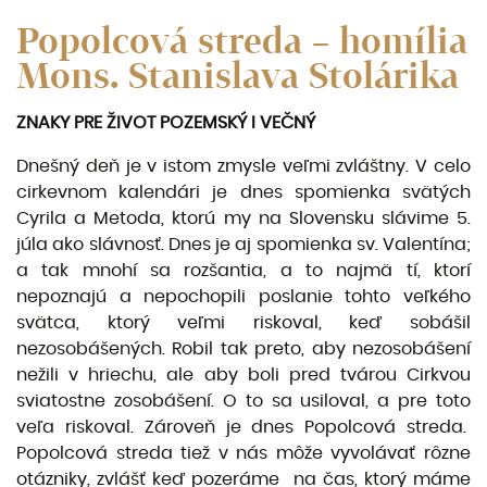
Popolcová streda – homília
Mons. Stanislava Stolárika
ZNAKY PRE ŽIVOT POZEMSKÝ I VEČNÝ
Dnešný deň je v istom zmysle veľmi zvláštny. V celo
cirkevnom kalendári je dnes spomienka svätých
Cyrila a Metoda, ktorú my na Slovensku slávime 5.
júla ako slávnosť. Dnes je aj spomienka sv. Valentína;
a tak mnohí sa rozšantia, a to najmä tí, ktorí
nepoznajú a nepochopili poslanie tohto veľkého
svätca, ktorý veľmi riskoval, keď sobášil
nezosobášených. Robil tak preto, aby nezosobášení
nežili v hriechu, ale aby boli pred tvárou Cirkvou
sviatostne zosobášení. O to sa usiloval, a pre toto
veľa riskoval. Zároveň je dnes Popolcová streda.
Popolcová streda tiež v nás môže vyvolávať rôzne
otázniky, zvlášť keď pozeráme na čas, ktorý máme