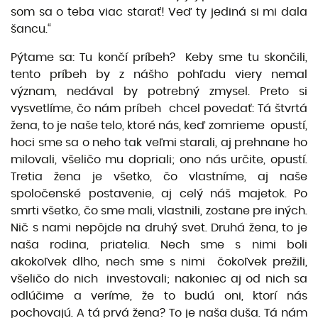
som sa o teba viac starať! Veď ty jediná si mi dala
šancu.“
Pýtame sa: Tu končí príbeh? Keby sme tu skončili,
tento príbeh by z nášho pohľadu viery nemal
význam, nedával by potrebný zmysel. Preto si
vysvetlíme, čo nám príbeh chcel povedať: Tá štvrtá
žena, to je naše telo, ktoré nás, keď zomrieme opustí,
hoci sme sa o neho tak veľmi starali, aj prehnane ho
milovali, všeličo mu dopriali; ono nás určite, opustí.
Tretia žena je všetko, čo vlastníme, aj naše
spoločenské postavenie, aj celý náš majetok. Po
smrti všetko, čo sme mali, vlastnili, zostane pre iných.
Nič s nami nepôjde na druhý svet. Druhá žena, to je
naša rodina, priatelia. Nech sme s nimi boli
akokoľvek dlho, nech sme s nimi čokoľvek prežili,
všeličo do nich investovali; nakoniec aj od nich sa
odlúčime a veríme, že to budú oni, ktorí nás
pochovajú. A tá prvá žena? To je naša duša. Tá nám