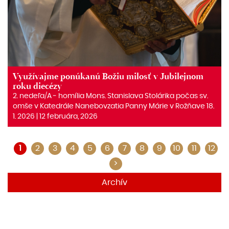
Využívajme ponúkanú Božiu milosť v Jubilejnom
roku diecézy
2. nedeľa/A ‒ homília Mons. Stanislava Stolárika počas sv.
omše v Katedrále Nanebovzatia Panny Márie v Rožňave 18.
1. 2026 | 12 februára, 2026
1
2
3
4
5
6
7
8
9
10
11
12
>
Archív