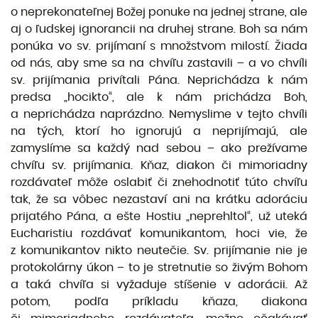
o neprekonateľnej Božej ponuke na jednej strane, ale
aj o ľudskej ignorancii na druhej strane. Boh sa nám
ponúka vo sv. prijímaní s množstvom milostí. Žiada
od nás, aby sme sa na chvíľu zastavili – a vo chvíli
sv. prijímania privítali Pána. Neprichádza k nám
predsa „hocikto“, ale k nám prichádza Boh,
a neprichádza naprázdno. Nemyslime v tejto chvíli
na tých, ktorí ho ignorujú a neprijímajú, ale
zamyslíme sa každý nad sebou – ako prežívame
chvíľu sv. prijímania. Kňaz, diakon či mimoriadny
rozdávateľ môže oslabiť či znehodnotiť túto chvíľu
tak, že sa vôbec nezastaví ani na krátku adoráciu
prijatého Pána, a ešte Hostiu „neprehltol“, už uteká
Eucharistiu rozdávať komunikantom, hoci vie, že
z komunikantov nikto neutečie. Sv. prijímanie nie je
protokolárny úkon – to je stretnutie so živým Bohom
a taká chvíľa si vyžaduje stíšenie v adorácii. Až
potom, podľa príkladu kňaza, diakona