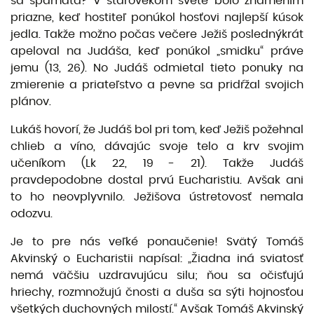
sa spamätá? V starovekom svete bolo znamením
priazne, keď hostiteľ ponúkol hosťovi najlepší kúsok
jedla. Takže možno počas večere Ježiš poslednýkrát
apeloval na Judáša, keď ponúkol „smidku“ práve
jemu (13, 26). No Judáš odmietal tieto ponuky na
zmierenie a priateľstvo a pevne sa pridŕžal svojich
plánov.
Lukáš hovorí, že Judáš bol pri tom, keď Ježiš požehnal
chlieb a víno, dávajúc svoje telo a krv svojim
učeníkom (Lk 22, 19 - 21). Takže Judáš
pravdepodobne dostal prvú Eucharistiu. Avšak ani
to ho neovplyvnilo. Ježišova ústretovosť nemala
odozvu.
Je to pre nás veľké ponaučenie! Svätý Tomáš
Akvinský o Eucharistii napísal: „Žiadna iná sviatosť
nemá väčšiu uzdravujúcu silu; ňou sa očisťujú
hriechy, rozmnožujú čnosti a duša sa sýti hojnosťou
všetkých duchovných milostí.“ Avšak Tomáš Akvinský