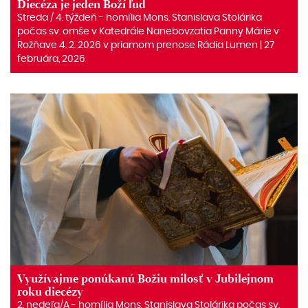
Diecéza je jeden Boží ľud
Streda / 4. týždeň - homília Mons. Stanislava Stolárika
počas sv. omše v Katedrále Nanebovzatia Panny Márie v
Rožňave 4. 2. 2026 v priamom prenose Rádia Lumen | 27
februára, 2026
Využívajme ponúkanú Božiu milosť v Jubilejnom
roku diecézy
2. nedeľa/A ‒ homília Mons. Stanislava Stolárika počas sv.