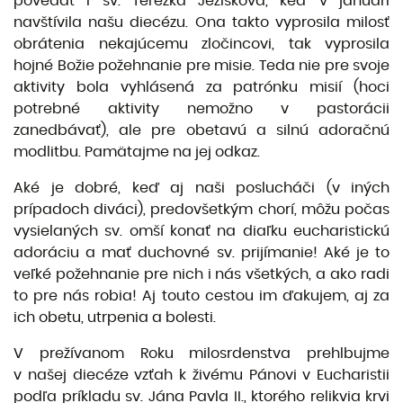
povedať i sv. Terezka Ježiškova, keď v januári
navštívila našu diecézu. Ona takto vyprosila milosť
obrátenia nekajúcemu zločincovi, tak vyprosila
hojné Božie požehnanie pre misie. Teda nie pre svoje
aktivity bola vyhlásená za patrónku misií (hoci
potrebné aktivity nemožno v pastorácii
zanedbávať), ale pre obetavú a silnú adoračnú
modlitbu. Pamätajme na jej odkaz.
Aké je dobré, keď aj naši poslucháči (v iných
prípadoch diváci), predovšetkým chorí, môžu počas
vysielaných sv. omší konať na diaľku eucharistickú
adoráciu a mať duchovné sv. prijímanie! Aké je to
veľké požehnanie pre nich i nás všetkých, a ako radi
to pre nás robia! Aj touto cestou im ďakujem, aj za
ich obetu, utrpenia a bolesti.
V prežívanom Roku milosrdenstva prehlbujme
v našej diecéze vzťah k živému Pánovi v Eucharistii
podľa príkladu sv. Jána Pavla II., ktorého relikvia krvi