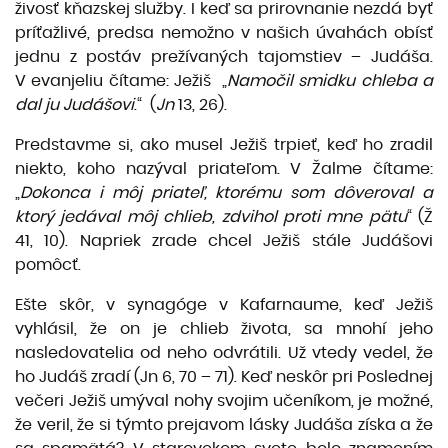
živosť kňazskej služby. I keď sa prirovnanie nezdá byť
príťažlivé, predsa nemožno v našich úvahách obísť
jednu z postáv prežívaných tajomstiev – Judáša.
V evanjeliu čítame: Ježiš „
Namočil smidku chleba a
dal ju Judášovi
.“ (
Jn
13, 26).
Predstavme si, ako musel Ježiš trpieť, keď ho zradil
niekto, koho nazýval priateľom. V Žalme čítame:
„
Dokonca i môj priateľ, ktorému som dôveroval a
ktorý jedával môj chlieb, zdvihol proti mne pätu
“ (Ž
41, 10). Napriek zrade chcel Ježiš stále Judášovi
pomôcť.
Ešte skôr, v synagóge v Kafarnaume, keď Ježiš
vyhlásil, že on je chlieb života, sa mnohí jeho
nasledovatelia od neho odvrátili. Už vtedy vedel, že
ho Judáš zradí (Jn 6, 70 – 71). Keď neskôr pri Poslednej
večeri Ježiš umýval nohy svojim učeníkom, je možné,
že veril, že si týmto prejavom lásky Judáša získa a že