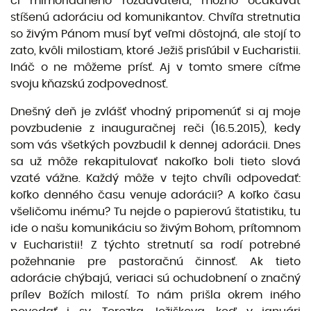
či mimoriadneho rozdávateľa, možno očakávať
stíšenú adoráciu od komunikantov. Chvíľa stretnutia
so živým Pánom musí byť veľmi dôstojná, ale stojí to
zato, kvôli milostiam, ktoré Ježiš prisľúbil v Eucharistii.
Ináč o ne môžeme prísť. Aj v tomto smere cíťme
svoju kňazskú zodpovednosť.
Dnešný deň je zvlášť vhodný pripomenúť si aj moje
povzbudenie z inauguračnej reči (16.5.2015), kedy
som vás všetkých povzbudil k dennej adorácii. Dnes
sa už môže rekapitulovať nakoľko boli tieto slová
vzaté vážne. Každý môže v tejto chvíli odpovedať:
koľko denného času venuje adorácii? A koľko času
všeličomu inému? Tu nejde o papierovú štatistiku, tu
ide o našu komunikáciu so živým Bohom, prítomnom
v Eucharistii! Z týchto stretnutí sa rodí potrebné
požehnanie pre pastoračnú činnosť. Ak tieto
adorácie chýbajú, veriaci sú ochudobnení o značný
prílev Božích milostí. To nám prišla okrem iného