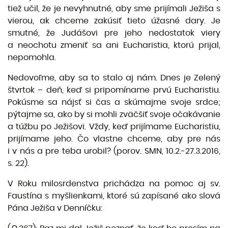
tiež učil, že je nevyhnutné, aby sme prijímali Ježiša s
vierou, ak chceme zakúsiť tieto úžasné dary. Je
smutné, že Judášovi pre jeho nedostatok viery
a neochotu zmeniť sa ani Eucharistia, ktorú prijal,
nepomohla.
Nedovoľme, aby sa to stalo aj nám. Dnes je Zelený
štvrtok – deň, keď si pripomíname prvú Eucharistiu.
Pokúsme sa nájsť si čas a skúmajme svoje srdce;
pýtajme sa, ako by si mohli zväčšiť svoje očakávanie
a túžbu po Ježišovi. Vždy, keď prijímame Eucharistiu,
prijímame jeho. Čo vlastne chceme, aby pre nás
i v nás a pre teba urobil? (porov. SMN, 10.2.-27.3.2016,
s. 22).
V Roku milosrdenstva prichádza na pomoc aj sv.
Faustína s myšlienkami, ktoré sú zapísané ako slová
Pána Ježiša v Denníčku: