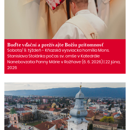
Buďte vďační a prežívajte Božiu prítomnosť
Sobota/ 9. týždeň ‒ Kňazská vysviacka homília Mons.
Stanislava Stolárika počas sv. omše v Katedrále
Nanebovzatia Panny Márie v Rožňave (6. 6. 2026) | 22 júna,
2026