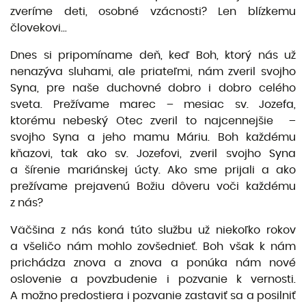
zveríme deti, osobné vzácnosti? Len blízkemu
človekovi...
Dnes si pripomíname deň, keď Boh, ktorý nás už
nenazýva sluhami, ale priateľmi, nám zveril svojho
Syna, pre naše duchovné dobro i dobro celého
sveta. Prežívame marec – mesiac sv. Jozefa,
ktorému nebeský Otec zveril to najcennejšie –
svojho Syna a jeho mamu Máriu. Boh každému
kňazovi, tak ako sv. Jozefovi, zveril svojho Syna
a šírenie mariánskej úcty. Ako sme prijali a ako
prežívame prejavenú Božiu dôveru voči každému
z nás?
Väčšina z nás koná túto službu už niekoľko rokov
a všeličo nám mohlo zovšednieť. Boh však k nám
prichádza znova a znova a ponúka nám nové
oslovenie a povzbudenie i pozvanie k vernosti.
A možno predostiera i pozvanie zastaviť sa a posilniť