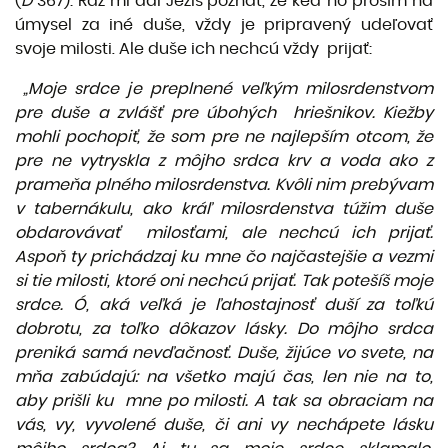
(
D
367): Raz mi dal Ježiš poznať, že keď ho prosím na
úmysel za iné duše, vždy je pripravený udeľovať
svoje milosti. Ale duše ich nechcú vždy prijať:
„Moje srdce je preplnené veľkým milosrdenstvom
pre duše a zvlášť pre úbohých hriešnikov. Kiežby
mohli pochopiť, že som pre ne najlepším otcom, že
pre ne vytryskla z môjho srdca krv a voda ako z
prameňa plného milosrdenstva. Kvôli nim prebývam
v tabernákulu, ako kráľ milosrdenstva túžim duše
obdarovávať milosťami, ale nechcú ich prijať.
Aspoň ty prichádzaj ku mne čo najčastejšie a vezmi
si tie milosti, ktoré oni nechcú prijať. Tak potešíš moje
srdce. Ó, aká veľká je ľahostajnosť duší za toľkú
dobrotu, za toľko dôkazov lásky. Do môjho srdca
preniká samá nevďačnosť. Duše, žijúce vo svete, na
mňa zabúdajú: na všetko majú čas, len nie na to,
aby prišli ku
mne po milosti. A tak sa obraciam na
vás, vy, vyvolené duše, či ani vy nechápete lásku