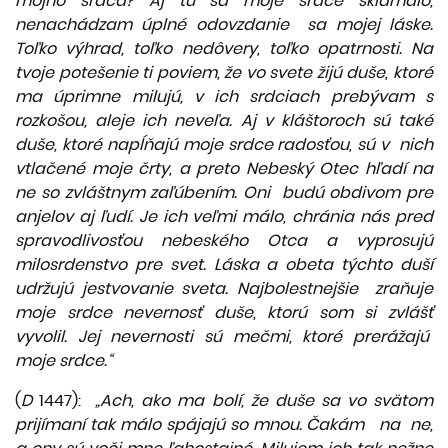
môjho srdca? Aj tu sa moje srdce sklamalo,
nenachádzam úplné odovzdanie
sa mojej láske.
Toľko výhrad, toľko nedôvery, toľko opatrnosti. Na
tvoje
potešenie ti poviem, že vo svete žijú duše, ktoré
ma úprimne milujú, v ich srdciach prebývam s
rozkošou, aleje ich neveľa. Aj v kláštoroch sú také
duše,
ktoré napĺňajú moje srdce radosťou, sú v nich
vtlačené moje črty, a preto
Nebeský Otec hľadí na
ne so zvláštnym zaľúbením. Oni budú obdivom pre
anjelov aj ľudí. Je ich veľmi málo, chránia nás pred
spravodlivosťou nebeského
Otca a vyprosujú
milosrdenstvo pre svet. Láska a obeta týchto duší
udržujú jestvovanie sveta. Najbolestnejšie zraňuje
moje srdce nevernosť duše,
ktorú som si zvlášť
vyvolil. Jej nevernosti sú mečmi, ktoré prerážajú
moje
srdce.“
(
D
1447):
„Ach, ako ma bolí, že duše sa vo svätom
prijímaní tak málo spájajú so mnou. Čakám na ne,