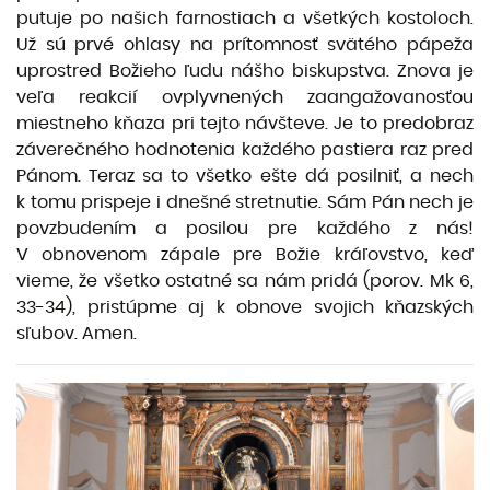
putuje po našich farnostiach a všetkých kostoloch.
Už sú prvé ohlasy na prítomnosť svätého pápeža
uprostred Božieho ľudu nášho biskupstva. Znova je
veľa reakcií ovplyvnených zaangažovanosťou
miestneho kňaza pri tejto návšteve. Je to predobraz
záverečného hodnotenia každého pastiera raz pred
Pánom. Teraz sa to všetko ešte dá posilniť, a nech
k tomu prispeje i dnešné stretnutie. Sám Pán nech je
povzbudením a posilou pre každého z nás!
V obnovenom zápale pre Božie kráľovstvo, keď
vieme, že všetko ostatné sa nám pridá (porov. Mk 6,
33-34), pristúpme aj k obnove svojich kňazských
sľubov. Amen.