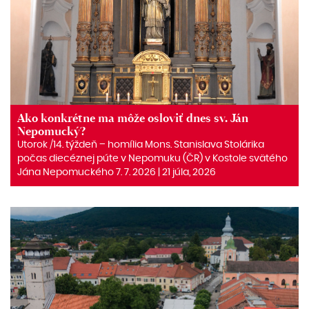
Ako konkrétne ma môže osloviť dnes sv. Ján
Nepomucký?
Utorok /14. týždeň – homília Mons. Stanislava Stolárika
počas diecéznej púte v Nepomuku (ČR) v Kostole svätého
Jána Nepomuckého 7. 7. 2026 | 21 júla, 2026