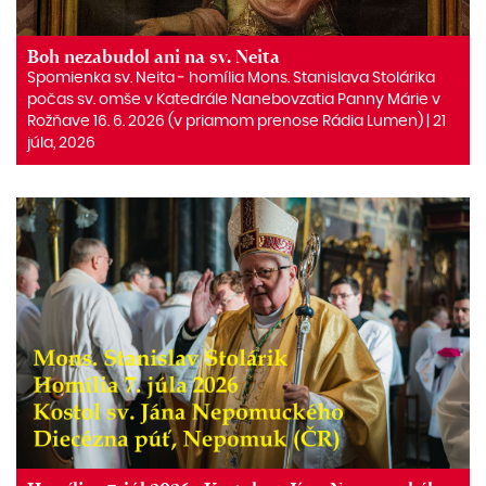
Boh nezabudol ani na sv. Neita
Spomienka sv. Neita ‒ homília Mons. Stanislava Stolárika
počas sv. omše v Katedrále Nanebovzatia Panny Márie v
Rožňave 16. 6. 2026 (v priamom prenose Rádia Lumen) | 21
júla, 2026