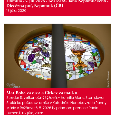
Homília - 7. júl 2026 - Kostol sv. Jána Nepomuckého -
Diecézna púť, Nepomuk (ČR)
13 júla, 2026
Mať Boha za otca a Cirkev za matku
Streda/ 5. veľkonočný týždeň. ‒ homília Mons. Stanislava
Stolárika počas sv. omše v Katedrále Nanebovzatia Panny
Márie v Rožňave 6. 5. 2026 (v priamom prenose Rádia
Lumen) | 02 júla, 2026