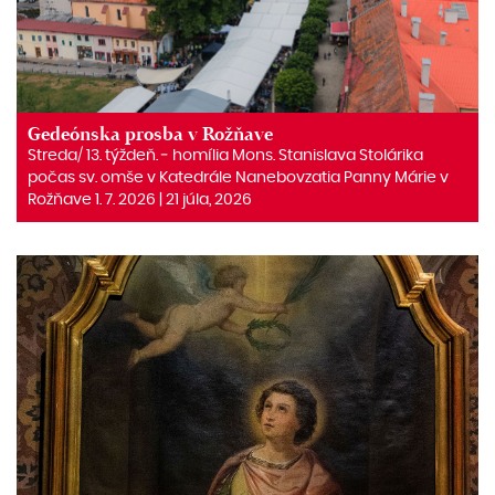
Gedeónska prosba v Rožňave
Streda/ 13. týždeň. ‒ homília Mons. Stanislava Stolárika
počas sv. omše v Katedrále Nanebovzatia Panny Márie v
Rožňave 1. 7. 2026 | 21 júla, 2026