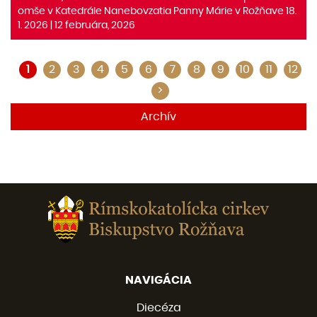
omše v Katedrále Nanebovzatia Panny Márie v Rožňave 18.
1. 2026 | 12 februára, 2026
1
2
3
4
5
6
7
8
9
10
11
12
>
Archív
NAVIGÁCIA
Diecéza