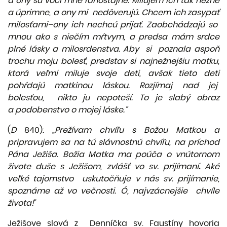
a ony sú voči mne ľahostajné. Milujem ich tak nežne
a úprimne, a ony mi nedôverujú. Chcem ich zasypať
milosťami–ony ich nechcú prijať. Zaobchádzajú so
mnou ako s niečím mŕtvym, a predsa mám srdce
plné lásky a milosrdenstva. Aby si poznala aspoň
trochu moju bolesť, predstav si najnežnejšiu matku,
ktorá veľmi miluje svoje deti, avšak tieto deti
pohŕdajú matkinou láskou. Rozjímaj nad jej
bolesťou, nikto ju nepoteší. To je slabý obraz
a podobenstvo o mojej láske.“
(
D
840): „
Prežívam chvíľu s Božou Matkou a
pripravujem sa na tú slávnostnú chvíľu, na príchod
Pána Ježiša. Božia Matka ma poúča o vnútornom
živote duše s Ježišom, zvlášť vo sv. prijímaní
.
Aké
veľké tajomstvo uskutočňuje v nás sv. prijímanie,
spoznáme až vo večnosti. Ó, najvzácnejšie chvíle
života!
“
Ježišove slová z Denníčka sv. Faustíny hovoria