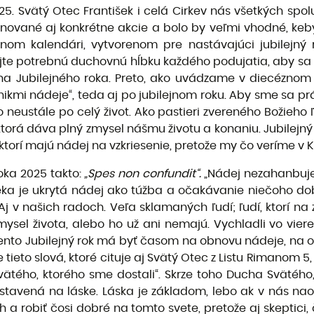
25. Svätý Otec František i celá Cirkev nás všetkých spo
ánované aj konkrétne akcie a bolo by veľmi vhodné, keby 
nom kalendári, vytvorenom pre nastávajúci jubilejný r
jte potrebnú duchovnú hĺbku každého podujatia, aby sa a
a Jubilejného roka. Preto, ako uvádzame v diecéznom 
nikmi nádeje“, teda aj po jubilejnom roku. Aby sme sa prá
neustále po celý život. Ako pastieri zvereného Božieho 
ktorá dáva plný zmysel nášmu životu a konaniu. Jubilejný
ktorí majú nádej na vzkriesenie, pretože my čo veríme v 
oka 2025 takto:
„Spes non confundit“.
„Nádej nezahanbuje“ 
ka je ukrytá nádej ako túžba a očakávanie niečoho dobré
j v našich radoch. Veľa sklamaných ľudí; ľudí, ktorí na 
sel života, alebo ho už ani nemajú. Vychladli vo viere 
tento Jubilejný rok má byť časom na obnovu nádeje, na o
ieto slová, ktoré cituje aj Svätý Otec z Listu Rimanom 5,
vätého, ktorého sme dostali“. Skrze toho Ducha Svätého
ostavená na láske. Láska je základom, lebo ak v nás naoz
 a robiť čosi dobré na tomto svete, pretože aj skeptici