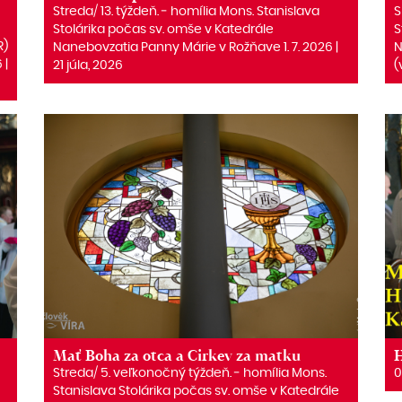
Streda/ 13. týždeň. ‒ homília Mons. Stanislava
S
Stolárika počas sv. omše v Katedrále
S
R)
Nanebovzatia Panny Márie v Rožňave 1. 7. 2026 |
N
 |
21 júla, 2026
(
Mať Boha za otca a Cirkev za matku
H
Streda/ 5. veľkonočný týždeň. ‒ homília Mons.
0
Stanislava Stolárika počas sv. omše v Katedrále