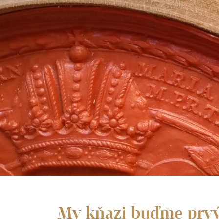
My kňazi buďme prvý