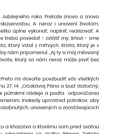
Jubilejného roka. Pretože znova a znova
skúsenosťou. A neraz i unavení životom,
ko úplne vykonať, naplniť, realizovať. A
je treba povedať ‒ zvlášť my, kňazi ‒ sme
, ktorý vstal z mŕtvych. Krista, ktorý je s
aby nám pripomenul: „Aj ty si môj milovaný
ivote, ktorý sa nám neraz môže javiť bez
. Preto mi dovoľte povzbudiť vás všetkých
lmu 27, 14. „Očakávaj Pána a buď statočný;
ými pútnikmi nádeje a podľa odporúčania
 smerom. Inokedy uprostred pútnikov, aby
 oslabnutých, unavených a zaostávajúcich
átu a kňazstva a ktorému som pred svätou