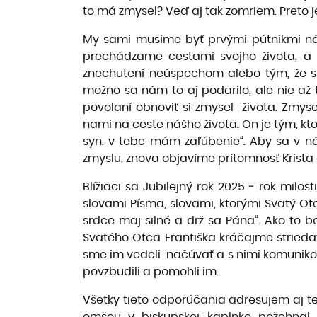
to má zmysel? Veď aj tak zomriem. Preto j
My sami musíme byť prvými pútnikmi nád
prechádzame cestami svojho života, a t
znechutení neúspechom alebo tým, že sme
možno sa nám to aj podarilo, ale nie až 
povolaní obnoviť si zmysel života. Zmysel 
nami na ceste nášho života. On je tým, kt
syn, v tebe mám zaľúbenie“. Aby sa v ná
zmyslu, znova objavíme prítomnosť Krista
Blížiaci sa Jubilejný rok 2025 ‒ rok mil
slovami Písma, slovami, ktorými Svätý Ote
srdce maj silné a drž sa Pána“. Ako to
Svätého Otca Františka kráčajme strieda
sme im vedeli načúvať a s nimi komuniko
povzbudili a pomohli im.
Všetky tieto odporúčania adresujem aj t