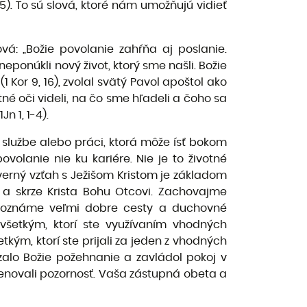
-5). To sú slová, ktoré nám umožňujú vidieť
á: „Božie povolanie zahŕňa aj poslanie.
eponúkli nový život, ktorý sme našli. Božie
 Kor 9, 16), zvolal svätý Pavol apoštol ako
tné oči videli, na čo sme hľadeli a čoho sa
Jn 1, 1-4).
, službe alebo práci, ktorá môže ísť bokom
ovolanie nie ku kariére. Nie je to životné
ôverný vzťah s Ježišom Kristom je základom
i a skrze Krista Bohu Otcovi. Zachovajme
 Poznáme veľmi dobre cesty a duchovné
šetkým, ktorí ste využívaním vhodných
tkým, ktorí ste prijali za jeden z vhodných
zalo Božie požehnanie a zavládol pokoj v
nevenovali pozornosť. Vaša zástupná obeta a