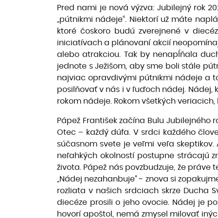
Pred nami je nová výzva: Jubilejný rok 20
„pútnikmi nádeje“. Niektorí už máte napl
ktoré čoskoro budú zverejnené v diecéz
iniciatívach a plánovaní akcií neopomína
alebo atrakciou. Tak by nenapĺňala duch
jednote s Ježišom, aby sme boli stále pút
najviac opravdivými pútnikmi nádeje a to 
posilňovať v nás i v ľuďoch nádej. Nádej, 
rokom nádeje. Rokom všetkých veriacich, 
Pápež František začína Bulu Jubilejného r
Otec – každý dúfa. V srdci každého člove
súčasnom svete je veľmi veľa skeptikov. A
neľahkých okolností postupne strácajú zmy
života. Pápež nás povzbudzuje, že práve 
„Nádej nezahanbuje“ ‒ znova si zopakujme t
rozliata v našich srdciach skrze Ducha S
diecéze prosili o jeho ovocie. Nádej je p
hovorí apoštol, nemá zmysel milovať iných