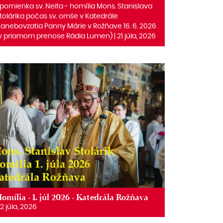
pomienka sv. Neita ‒ homília Mons. Stanislava
tolárika počas sv. omše v Katedrále
anebovzatia Panny Márie v Rožňave 16. 6. 2026
v priamom prenose Rádia Lumen) | 21 júla, 2026
omília - 1. júl 2026 - Katedrála Rožňava
2 júla, 2026