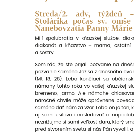
Streda/2. adv, týždeň 
Stolárika počas sv. omš
Nanebovzatia Panny Márie v
Milí spolubratia v kňazskej službe, dia
diakonát a kňazstvo – mama, ostatní bl
a sestry.
Som rád, že ste prijali pozvanie na dnešn
pozvanie samého Ježiša z dnešného evanj
(Mt 18, 28). Lebo končiaci sa občiansky
námahy tohto roka vo vašej kňazskej sl
bremeno, jarmo. Ale námahe ohlasovan
náročné chvíle môže oprávnene povedať:
samého dať nám za vzor. Lebo on je ten, k
aj sami usilovali nasledovať a napodobň
neznižujme si sami veľkosť daru, ktorý sme
pred stvorením sveta si nás Pán vyvolil,