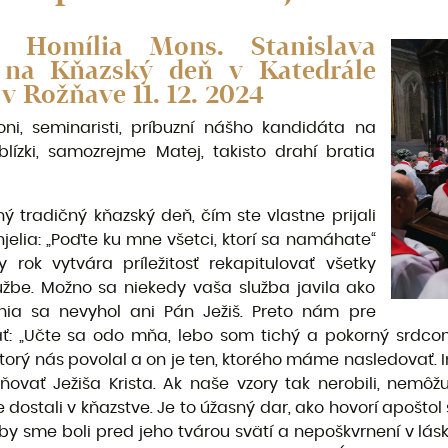
– Homília Mons. Stanislava
e na Kňazský deň v Katedrále
 Rožňave 11. 12. 2024
koni, seminaristi, príbuzní nášho kandidáta na
ízki, samozrejme Matej, takisto drahí bratia
ý tradičný kňazský deň, čím ste vlastne prijali
elia: „Poďte ku mne všetci, ktorí sa namáhate“
 rok vytvára príležitosť rekapitulovať všetky
užbe. Možno sa niekedy vaša služba javila ako
ia sa nevyhol ani Pán Ježiš. Preto nám pre
 „Učte sa odo mňa, lebo som tichý a pokorný srdcom“ 
torý nás povolal a on je ten, ktorého máme nasledovať. 
ovať Ježiša Krista. Ak naše vzory tak nerobili, nemôžu
 dostali v kňazstve. Je to úžasný dar, ako hovorí apoštol 
 aby sme boli pred jeho tvárou svätí a nepoškvrnení v lá