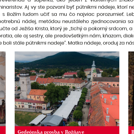
reverendu a superku, ako jeden z viditeľných znakov
aristov. Aj vy ste pozvaní byť pútnikmi nádeje, ktorí n
úc s Božím ľudom učiť sa mu čo najviac porozumieť. Lebo
be potrebnú nádej, metódou neustáleho zjednocovania s
učte od Ježiša Krista, ktorý je „tichý a pokorný srdcom,
 bratia, ale aj sestry, ale predovšetkým nám, kňazom, d
e boli stále pútnikmi nadeje“. Matka nádeje, oroduj za ná
Gedeónska prosba v Rožňave
B