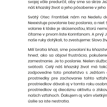
svojej vôle predurčil, aby sme sa skrze Je
náš kňazský život a jeho pôsobenie v jeh
Svätý Otec František nám na Nedeľu dob
Neexistuje povolanie bez poslania, a niet 
volanie k láske je skúsenosťou, ktorú nemo
čítame v prvom liste Korinťanom. A prvý Já
naše ruky dotýkali, to zvestujeme: Slovo živ
Milí bratia kňazi, sme povolaní ku kňazst
hneď, ako sa objaví frustrácia, pokušenie
zamestnanie. Je to poslanie. Nielen služb
svätosti. Celý náš kňazský život má tak
zodpovedne toto priateľstvo s Ježišo
prostriedky pre zachovanie tohto vzť
prostriedkov dávali aj v tomto roku osobné
prostriedkov aj diecéznu aktivitu o zís
našich vzťahoch. Ďakujem aj vám všetkým, k
úsilie sa iste nestratia.