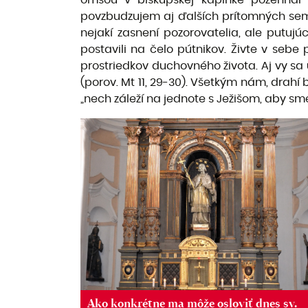
omšou v biskupskej kaplnke požehnal 
povzbudzujem aj ďalších prítomných semin
nejakí zasnení pozorovatelia, ale putuj
postavili na čelo pútnikov. Živte v se
prostriedkov duchovného života. Aj vy sa 
(porov. Mt 11, 29-30). Všetkým nám, drahí
„nech záleží na jednote s Ježišom, aby sm
Ako konkrétne ma môže osloviť dnes sv.