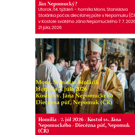
Ján Nepomucký?
Utorok /14. týždeň – homília Mons. Stanislava
Stolárika počas diecéznej púte v Nepomuku (Č
v Kostole svätého Jána Nepomuckého 7. 7. 2026
21 júla, 2026
Homília - 7. júl 2026 - Kostol sv. Jána
Nepomuckého - Diecézna púť, Nepomuk
(ČR)