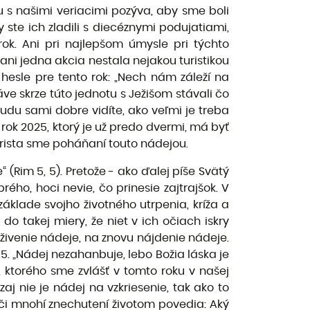
lu s našimi veriacimi pozýva, aby sme boli
ste ich zladili s diecéznymi podujatiami,
ok. Ani pri najlepšom úmysle pri týchto
ni jedna akcia nestala nejakou turistikou
hesle pre tento rok: „Nech nám záleží na
ve skrze túto jednotu s Ježišom stávali čo
ľudu sami dobre vidíte, ako veľmi je treba
 rok 2025, ktorý je už predo dvermi, má byť
Krista sme poháňaní touto nádejou.
(Rim 5, 5). Pretože - ako ďalej píše Svätý
ho, hoci nevie, čo prinesie zajtrajšok. V
základe svojho životného utrpenia, kríža a
do takej miery, že niet v ich očiach iskry
živenie nádeje, na znovu nájdenie nádeje.
 5. „Nádej nezahanbuje, lebo Božia láska je
, ktorého sme zvlášť v tomto roku v našej
aj nie je nádej na vzkriesenie, tak ako to
, či mnohí znechutení životom povedia: Aký