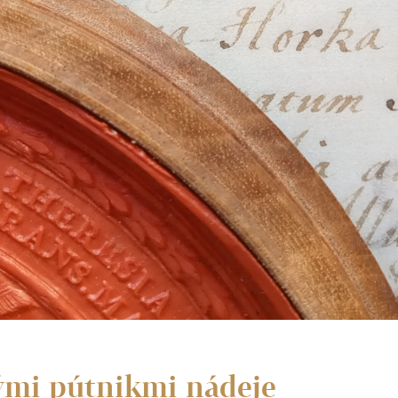
mi pútnikmi nádeje