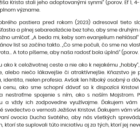
žiša Krista stali jeho adoptovanými synmi“ (porov. Ef 1, 4
o plnom význame.
rého pastiera pred rokom (2023) adresoval tieto slov
šťastia a plnej sebarealizácie bez toho, aby sme druhým n
žno umlčať. „A beda mi, keby som evanjelium nehlásal“ (1
nov list sa začína takto. „Čo sme počuli, čo sme na vlas
ota... A toto píšeme, aby naša radosť bola úplná“ (porov. 1
vu ako k celoživotnej ceste a nie ako k nejakému „hobby“
, alebo niečo lákavejšie či atraktívnejšie. Kňazstvo je p
a, identita, nielen profesia. Avšak len hlboký osobný a d
ú cenu, ako sme schopní dávať sa k dispozícii Kristov
m a nestraťme spojenie s ním, ako s naším Majstrom.
ahu a vždy ich zodpovedne využívajme. Ďakujem vám v
 svedectvo o vernosti Ježišovi Kristovi. Ďakujem vám vše
kavaní ovocia Ducha Svätého, aby nás všetkých sprevád
torí ste suplovali túto iniciatívu aj za tých, ktorí jej 