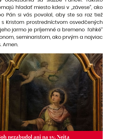
 odovzdania sa službe Pánovi. Takisto
emajú hľadať miesto kdesi v „závese“, ako
 Pán si vás povolal, aby ste sa raz tiež
a s Kristom prostredníctvom osvedčených
 a jeho jarmo je príjemné a bremeno ľahké“
iakonom, seminaristom, ako prvým a najviac
s. Amen.
oh nezabudol ani na sv. Neita