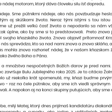
e nádej motorom, ktorý dáva človeku silu ísť dopredu.
eje. Sme pútnikmi nádeje, ako nás povzbudzuje heslo 
ým aj skúškami života. Neraz tými istými s tou istou 
 už prežili veľkú časť života a nepodarilo sa nám všet
tak úplne, ako by sme si to predstavovali. Preto znova 
svojho kňazského života. Znova objaviť prítomnosť Krista
o nás sprevádza, kto sa nad nami znova a znova skláňa, 
s mohla znova rozhorieť nádej, že v našom kňazskom ž
 ako živého Boha a Pána.
osti a množstva nespočetných Božích darov je pred nami
c završuje Bulu Jubilejného roka 2025. Je to citácia Ža
 bolo už niekoľko krát spomenuté, my, kňazi buďme prv
vo ‒ raz na čele pútnikov, aby sme ich viedli správnym
vali. A napokon aj na konci skupiny putujúcich, aby sme
ebe, milý Matej, ktorý dnes prijímaš kandidatúru diakon