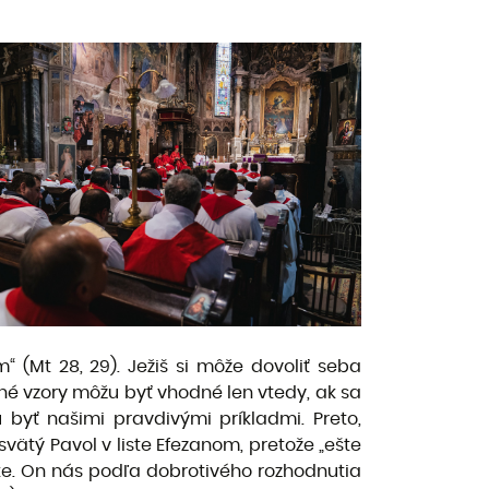
(Mt 28, 29). Ježiš si môže dovoliť seba
Iné vzory môžu byť vhodné len vtedy, ak sa
 byť našimi pravdivými príkladmi. Preto,
svätý Pavol v liste Efezanom, pretože „ešte
ske. On nás podľa dobrotivého rozhodnutia