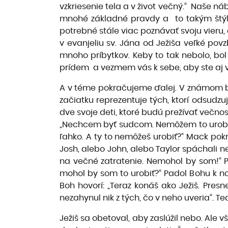
vzkriesenie tela a v život večný.“ Naše n
mnohé základné pravdy a to takým štýl
potrebné stále viac poznávať svoju vieru,
v evanjeliu sv. Jána od Ježiša veľké po
mnoho príbytkov. Keby to tak nebolo, b
prídem a vezmem vás k sebe, aby ste aj vy
A v téme pokračujeme ďalej. V známom b
začiatku reprezentuje tých, ktorí odsudzu
dve svoje deti, ktoré budú prežívať večnos
„Nechcem byť sudcom. Nemôžem to urobiť!
ľahko. A ty to nemôžeš urobiť?“ Mack pok
Josh, alebo John, alebo Taylor spáchali ne
na večné zatratenie. Nemohol by som!“ P
mohol by som to urobiť?“ Padol Bohu k noh
Boh hovorí: „Teraz konáš ako Ježiš. Pres
nezahynul nik z tých, čo v neho uveria“. Teda
Ježiš sa obetoval, aby zaslúžil nebo. Ale vš