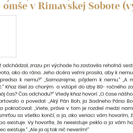
ej omše v Rimavskej Sobote (
 odchádzal, zrazu pri východe ho zastavila rehoľná sest
vota, ako do rána. Jeho dcéra veľmi prosila, aby k nemu
te predsa k nemu?“ „Samozrejme, pôjdem k nemu.“ „A 
“ Kňaz išiel za chorým a vstúpil do izby 80- ročného zo
 môj čas? Čas odchodu?“ Vtedy kňaz hovorí: „O čase nášh
artovalo a povedal: „Aký Pán Boh, ja žiadneho Pána B
 a pokračoval: „Viete, práve v tom je rozdiel medzi nami
 smrťou sa všetko končí, a ja, ako veriaci vám hovorím, ž
 existuje. Vy hovoríte, že neexistuje peklo a ja vám hov
c existuje.“ „Ale ja aj tak nič neverím!“