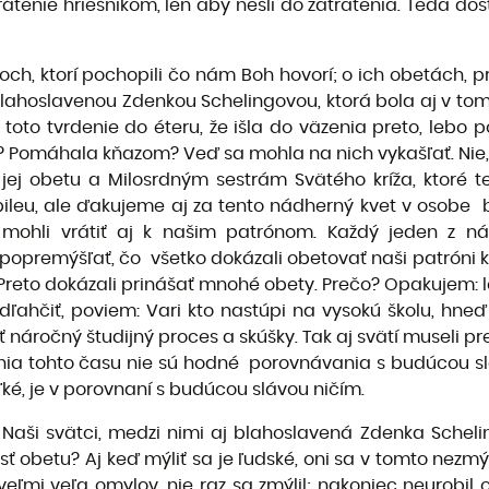
átenie hriešnikom, len aby nešli do zatratenia. Teda dos
och, ktorí pochopili čo nám Boh hovorí; o ich obetách, 
ahoslavenou Zdenkou Schelingovou, ktorá bola aj v tomt
oto tvrdenie do éteru, že išla do väzenia preto, leb
a? Pomáhala kňazom? Veď sa mohla na nich vykašľať. Nie,
j obetu a Milosrdným sestrám Svätého kríža, ktoré ten
ubileu, ale ďakujeme aj za tento nádherný kvet v osobe
 mohli vrátiť aj k našim patrónom. Každý jeden z 
opremýšľať, čo všetko dokázali obetovať naši patróni kv
Preto dokázali prinášať mnohé obety. Prečo? Opakujem: l
ľahčiť, poviem: Vari kto nastúpi na vysokú školu, hneď
ročný študijný proces a skúšky. Tak aj svätí museli pr
nia tohto času nie sú hodné porovnávania s budúcou slávo
ké, je v porovnaní s budúcou slávou ničím.
 Naši svätci, medzi nimi aj blahoslavená Zdenka Scheling
iesť obetu? Aj keď mýliť sa je ľudské, oni sa v tomto nezmý
veľmi veľa omylov, nie raz sa zmýlil; nakoniec neurobil