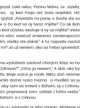
rosil celé nebo, Pannu Máriu, sv. Jozefa,
ia; aj keď moja reč bola anjelská, nič
pýtal: „Povedzte mi pane, v živote ste sa
íte a čo keď sa aj teraz mýlite? Čo ak Boh
 keď očistec existuje a vy sa mýlite? Viete
im vám sviatosť zmierenia zomierajúcich
m, všetko ste získali.“ A tu, napodiv nastal
 mi? Ja už neviem, ako sa treba spovedať.
mu vyslúžená sviatosť chorých, kňaz sa ho
dravas?“ „Otče, ja neviem.“ A skôr, ako by
eťa. Moje srdce je malé. Nikto doň nesmie
nás učila doma naša mama a modlila sa ju
aby som sa zmieril s Bohom, aj s Cirkvou.
akto pripravený som odišiel z tohto sveta.“
 Bohom a s Cirkvou.
e mu ju vyprosila aj jeho mama. Môžeme si