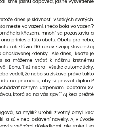
tali sme jasnú odpoveď, jasné vysvetlenie
pretože dnes je slávnosť Všetkých svätých.
o meste vo väzení. Prečo bola vo väzení?
o pomáhala kňazom, mnohí sa pozastavia a
 ona priniesla túto obetu. Obetu pre nebo,
to rok slávia 90 rokov svojej slovenskej
 blahoslavenej Zdenky. Ale dnes, keďže je
nás sa môžeme vrátiť k nášmu krstnému
ôli Bohu. Tiež nebrali všetko automaticky,
ebo vedeli, že nebo sa získava práve takto
 ide na promóciu, aby si prevzal diplom?
echádzať rôznymi utrpeniami, obetami. Sv.
u, ktorá sa na vás zjaví.“ Aj keď prežité
ová; sa mýlili? Urobili životný omyl, keď
lili a sú v nebi oslávení naveky. Aj v úvode
 omyl s večnými dôsledkami, ale zmieril sa