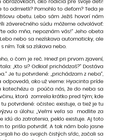
ch obrazovkách, ako rodičia pre svoje deti!
že to odmietli? Pomohlo to deťom? Teda je
ežišovu obetu. Lebo sám Ježiš hovorí nám
víli záverečného súdu môžeme odvolávať:
díďte odo mňa, nepoznám vás!“ Jeho obeta
.“ Lebo nebo sa nezískava automaticky, ale
s ním. Tak sa získava nebo.
oho, o čom je reč. Hneď pri prvom zjavení,
tala: „Kto si? Odkiaľ prichádzaš?“ Dostáva
a.“ Je tu potvrdené: „prichádzam z neba“,
a odpovedá, ako už vieme: Hyacinta príde
va katechézu a poúča nás, že do neba sa
ievčinu, ktorá zomrela krátko pred tým; kde
 potvrdené: očistec existuje, a tiež je tu
ýzvu a úlohu: „Veľmi veľa sa modlite za
 idú do zatratenia, peklo existuje. Aj toto
to prišla potvrdiť. A tak nám bolo jasne
rijali ho do svojich čistých sŕdc, začali sa