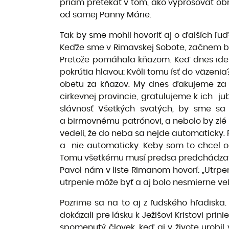
priam pretekať v tom, ako vyprosovať obr
od samej Panny Márie.
Tak by sme mohli hovoriť aj o ďalších ľuď
Keďže sme v Rimavskej Sobote, začnem bl
Pretože pomáhala kňazom. Keď dnes ide t
pokrútia hlavou: Kvôli tomu ísť do väzeni
obetu za kňazov. My dnes ďakujeme za je
cirkevnej provincie, gratulujeme k ich j
slávnosť Všetkých svätých, by sme sa
a birmovnému patrónovi, a nebolo by zlé p
vedeli, že do neba sa nejde automaticky. 
a nie automaticky. Keby som to chcel od
Tomu všetkému musí predsa predchádzať ná
Pavol nám v liste Rimanom hovorí: „Utrpe
utrpenie môže byť a aj bolo nesmierne veľ
Pozrime sa na to aj z ľudského hľadiska.
dokázali pre lásku k Ježišovi Kristovi prin
spomenutý človek, keď aj v živote urobil 