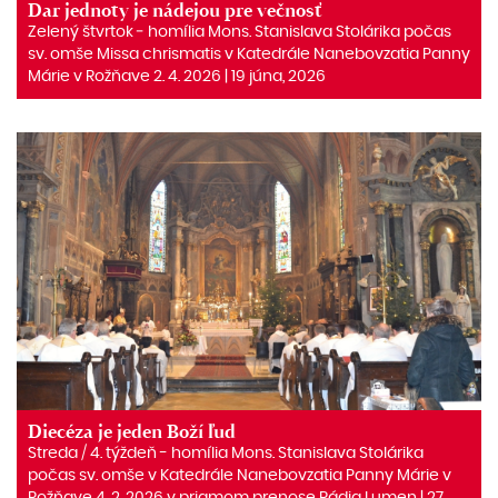
Dar jednoty je nádejou pre večnosť
Zelený štvrtok ‒ homília Mons. Stanislava Stolárika počas
sv. omše Missa chrismatis v Katedrále Nanebovzatia Panny
Márie v Rožňave 2. 4. 2026 | 19 júna, 2026
Diecéza je jeden Boží ľud
Streda / 4. týždeň - homília Mons. Stanislava Stolárika
počas sv. omše v Katedrále Nanebovzatia Panny Márie v
Rožňave 4. 2. 2026 v priamom prenose Rádia Lumen | 27