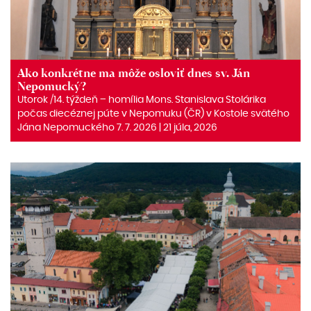
Ako konkrétne ma môže osloviť dnes sv. Ján
Nepomucký?
Utorok /14. týždeň – homília Mons. Stanislava Stolárika
počas diecéznej púte v Nepomuku (ČR) v Kostole svätého
Jána Nepomuckého 7. 7. 2026 | 21 júla, 2026