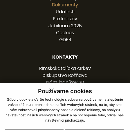
Dokumenty
Udalosti
Pre kňazov
Jubileum 2025
Cookies
GDPR
KONTAKTY
Rímskokatolícka cirkev
biskupstvo Rožňava
Nám. baníkov 20
048 01 ROŽŇAVA
Používame cookies
Súbory cookie a ďalšie technológie sledovania používame na zlepšenie
vášho zážitku z prehliadania našich webových stránok, na to, aby sme
058 / 78 77 201
vám zobrazovali prispôsobený obsah a cielené reklamy, na analýzu
kancelaria@burv.sk
návštevnosti našich webových stránok a na pochopenie toho, odkiaľ naši
návštevníci prichádzajú.