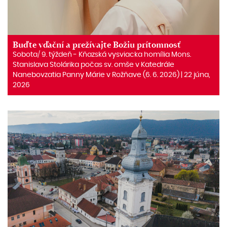
Buďte vďační a prežívajte Božiu prítomnosť
Sobota/ 9. týždeň ‒ Kňazská vysviacka homília Mons.
Stanislava Stolárika počas sv. omše v Katedrále
Nanebovzatia Panny Márie v Rožňave (6. 6. 2026) | 22 júna,
2026