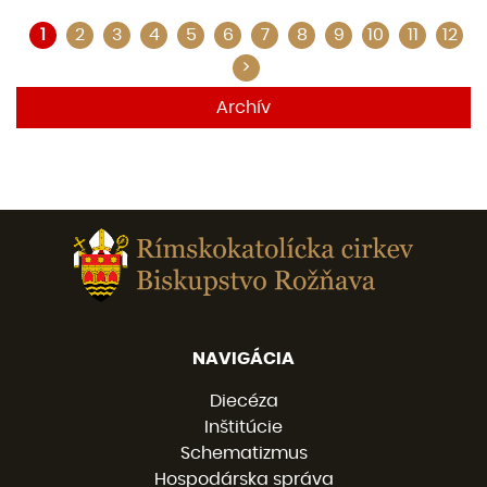
1
2
3
4
5
6
7
8
9
10
11
12
>
Archív
NAVIGÁCIA
Diecéza
Inštitúcie
Schematizmus
Hospodárska správa