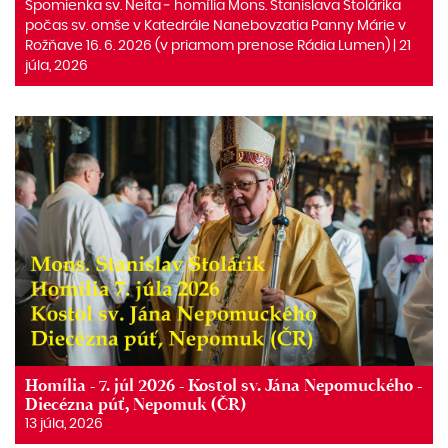
Spomienka sv. Neita ‒ homília Mons. Stanislava Stolárika
počas sv. omše v Katedrále Nanebovzatia Panny Márie v
Rožňave 16. 6. 2026 (v priamom prenose Rádia Lumen) | 21
júla, 2026
Homília - 7. júl 2026 - Kostol sv. Jána Nepomuckého -
Diecézna púť, Nepomuk (ČR)
13 júla, 2026