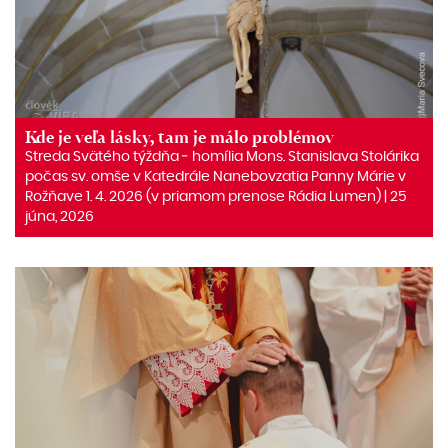
Kde je veľa lásky, tam je málo problémov
Streda Svätého týždňa ‒ homília Mons. Stanislava Stolárika
počas sv. omše v Katedrále Nanebovzatia Panny Márie v
Rožňave 1. 4. 2026 (v priamom prenose Rádia Lumen) | 25
júna, 2026