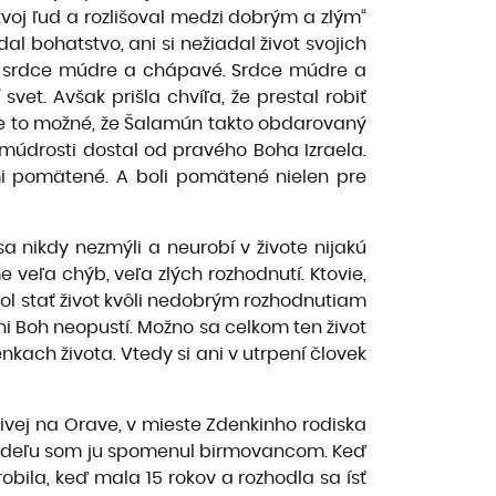
tvoj ľud a rozlišoval medzi dobrým a zlým“
adal bohatstvo, ani si nežiadal život svojich
m ti srdce múdre a chápavé. Srdce múdre a
vet. Avšak prišla chvíľa, že prestal robiť
je to možné, že Šalamún takto obdarovaný
 múdrosti dostal od pravého Boha Izraela.
ľmi pomätené. A boli pomätené nielen pre
a nikdy nezmýli a neurobí v živote nijakú
e veľa chýb, veľa zlých rozhodnutí. Ktovie,
ol stať život kvôli nedobrým rozhodnutiam
ni Boh neopustí. Možno sa celkom ten život
kach života. Vtedy si ani v utrpení človek
ivej na Orave, v mieste Zdenkinho rodiska
 nedeľu som ju spomenul birmovancom. Keď
obila, keď mala 15 rokov a rozhodla sa ísť