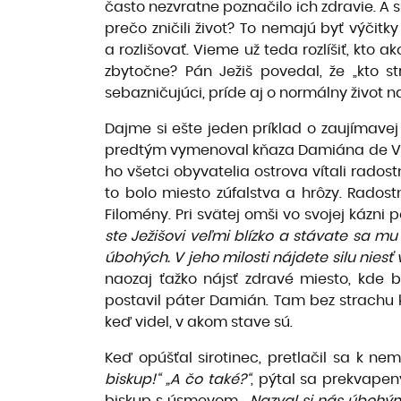
často nezvratne poznačilo ich zdravie. A sú
prečo zničili život? To nemajú byť výčit
a rozlišovať. Vieme už teda rozlíšiť, kto 
zbytočne? Pán Ježiš povedal, že „kto str
sebazničujúci, príde aj o normálny život na 
Dajme si ešte jeden príklad o zaujímavej 
predtým vymenoval kňaza Damiána de Veus
ho všetci obyvatelia ostrova vítali rados
to bolo miesto zúfalstva a hrôzy. Rados
Filomény. Pri svätej omši vo svojej kázni 
ste Ježišovi veľmi blízko a stávate sa 
úbohých. V jeho milosti nájdete silu niesť
naozaj ťažko nájsť zdravé miesto, kde 
postavil páter Damián. Tam bez strachu k
keď videl, v akom stave sú.
Keď opúšťal sirotinec, pretlačil sa k n
biskup!“ „A čo také?“
, pýtal sa prekvapen