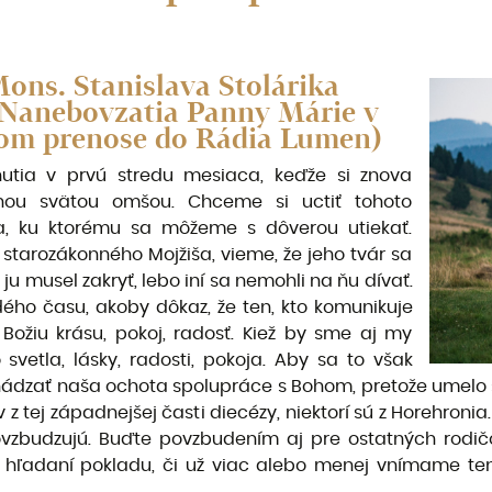
 Mons. Stanislava Stolárika
e Nanebovzatia Panny Márie v
mom prenose do Rádia Lumen)
tia v prvú stredu mesiaca, keďže si znova
nou svätou omšou. Chceme si uctiť tohoto
a, ku ktorému sa môžeme s dôverou utiekať.
starozákonného Mojžiša, vieme, že jeho tvár sa
si ju musel zakryť, lebo iní sa nemohli na ňu dívať.
dého času, akoby dôkaz, že ten, kto komunikuje
Božiu krásu, pokoj, radosť. Kiež by sme aj my
svetla, lásky, radosti, pokoja. Aby sa to však
dzať naša ochota spolupráce s Bohom, pretože umelo sa
 z tej západnejšej časti diecézy, niektorí sú z Horehronia
vzbudzujú. Buďte povzbudením aj pre ostatných rodičov
o hľadaní pokladu, či už viac alebo menej vnímame ten