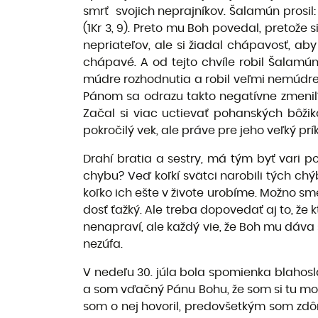
smrť svojich neprajníkov. Šalamún prosil:
(1Kr 3, 9). Preto mu Boh povedal, pretože si
nepriateľov, ale si žiadal chápavosť, ab
chápavé. A od tejto chvíle robil Šalamún 
múdre rozhodnutia a robil veľmi nemúdre
Pánom sa odrazu takto negatívne zmenil?!
Začal si viac uctievať pohanských bôžik
pokročilý vek, ale práve pre jeho veľký pr
Drahí bratia a sestry, má tým byť vari p
chybu? Veď koľkí svätci narobili tých chýb
koľko ich ešte v živote urobíme. Možno s
dosť ťažký. Ale treba dopovedať aj to, že
nenapraví, ale každý vie, že Boh mu dáva 
nezúfa.
V nedeľu 30. júla bola spomienka blahosl
a som vďačný Pánu Bohu, že som si tu mo
som o nej hovoril, predovšetkým som zdôra