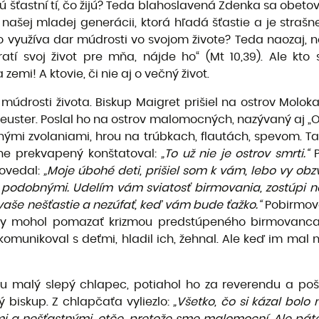
 šťastní tí, čo žijú? Teda blahoslavená Zdenka sa obetoval
ky našej mladej generácii, ktorá hľadá šťastie a je stra
ako využíva dar múdrosti vo svojom živote? Teda naozaj, 
atí svoj život pre mňa, nájde ho“ (Mt 10,39). Ale kto 
zemi! A ktovie, či nie aj o večný život.
múdrosti života. Biskup Maigret prišiel na ostrov Molok
ter. Poslal ho na ostrov malomocných, nazývaný aj „Ost
tnými zvolaniami, hrou na trúbkach, flautách, spevom. T
tne prekvapený konštatoval:
„To už nie je ostrov smrti.“
P
povedal:
„Moje úbohé deti, prišiel som k vám, lebo vy ob
mu podobnými. Udelím vám sviatosť birmovania, zostúpi 
 vaše nešťastie a nezúfať, keď vám bude ťažko.“
Pobirmova
by mohol pomazať krizmou predstúpeného birmovanca. Po
omunikoval s deťmi, hladil ich, žehnal. Ale keď im mal n
emu malý slepý chlapec, potiahol ho za reverendu a p
ý biskup. Z chlapčaťa vyliezlo:
„Všetko, čo si kázal bolo