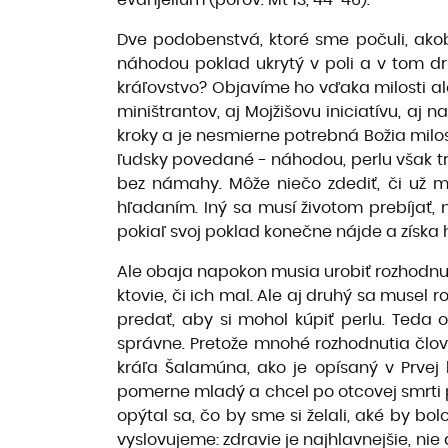
evanjelium (porov. Mt 13, 44-46).
Dve podobenstvá, ktoré sme počuli, ako
náhodou poklad ukrytý v poli a v tom dr
kráľovstvo? Objavíme ho vďaka milosti al
miništrantov, aj Mojžišovu iniciatívu, aj
kroky a je nesmierne potrebná Božia milos
ľudsky povedané - náhodou, perlu však tr
bez námahy. Môže niečo zdediť, či už 
hľadaním. Iný sa musí životom prebíjať, 
pokiaľ svoj poklad konečne nájde a získa 
Ale obaja napokon musia urobiť rozhodnuti
ktovie, či ich mal. Ale aj druhý sa musel
predať, aby si mohol kúpiť perlu. Teda 
správne. Pretože mnohé rozhodnutia člove
kráľa Šalamúna, ako je opísaný v Prvej 
pomerne mladý a chcel po otcovej smrti pr
opýtal sa, čo by sme si želali, aké by bol
vyslovujeme: zdravie je najhlavnejšie, nie