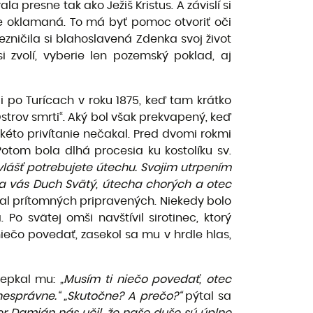
a presne tak ako Ježiš Kristus. A závislí si
šne oklamaná. To má byť pomoc otvoriť oči
nezničila si blahoslavená Zdenka svoj život
si zvolí, vyberie len pozemský poklad, aj
ai po Turícach v roku 1875, keď tam krátko
rov smrti“. Aký bol však prekvapený, keď
akéto privítanie nečakal. Pred dvomi rokmi
otom bola dlhá procesia ku kostolíku sv.
zvlášť potrebujete útechu. Svojim utrpením
na vás Duch Svätý, útecha chorých a otec
l prítomných pripravených. Niekedy bolo
 svätej omši navštívil sirotinec, ktorý
iečo povedať, zasekol sa mu v hrdle hlas,
ošepkal mu:
„Musím ti niečo povedať, otec
 nesprávne.“ „Skutočne? A prečo?“
pýtal sa