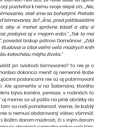
r Damián nás učil, že naše duše sú úplne
torý pozdvihol k nemu svoje slepé oči.
„Nie,
irmovania, stali sme sa bohatými. Pretože
osť birmovania, že? „Áno, pred päťdesiatimi
til, aby si mohol správne kázať a aby si
az prebýva aj v mojom srdci.“ „Tak to ma
“
, povedal biskup pátrovi Damiánovi.
„Zdá
m študoval a čítal veľmi veľa múdrych kníh
šiu katechézu môjho života.“
ášť pri sviatosti birmovania? To nie je o
nehanbia dokonca meniť aj nemenné Božie
ujúcimi poslancami nie sú aj pobirmovaní
ci. Ale spomeňte si na Šalamúna, ktorého
ikmi býva kariéra, peniaze, v rodinách to
ď aj mama sa už púšťa na plné obrátky do
 a tam sa rodí pomätenosť. Vieme, že každý
ečenie si nemusí obdarovaný vôbec všimnúť,
j s Božím darom múdrosti, či s iným darom