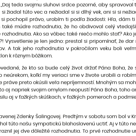
 „Daj teda svojmu sluhovi srdce pozorné, aby spravoval 
 si žiadal túto vec a nežiadal si si dlhý vek, ani si si neži
y si pochopil právo, urobím ti podľa žiadosti: Hľa, dá
také múdre rozhodnutia, že ho obdivoval celý vtedajší s
 rozhodnutia. Ako sa vôbec také niečo mohlo stať? Ako 
 Vysvetlenie je len jedno: prestal si pripomínať, že dar
ov. A tak jeho rozhodnutia v pokročilom veku boli ve
íklon k rôznym bôžikom.
ovedané, že kto sa bude celý život držať Pána Boha, že s
 neúrekom, koľkí my veriaci sme v živote urobili a robím
me práve preto okúsili veľa nepríjemností. Mnohým sa moh
 kto aj napriek svojim omylom neopustí Pána Boha, toho a
silu aj v ťažkých skúškach, v ťažkých pomeroch a podmien
avenej Zdenky Šalingovej. Predtým v sobotu som bol v Kr
hol túto našu sympatickú blahoslavenú uctiť. Aj v túto
znil jej dve dôležité rozhodnutia. To prvé rozhodnutie ur