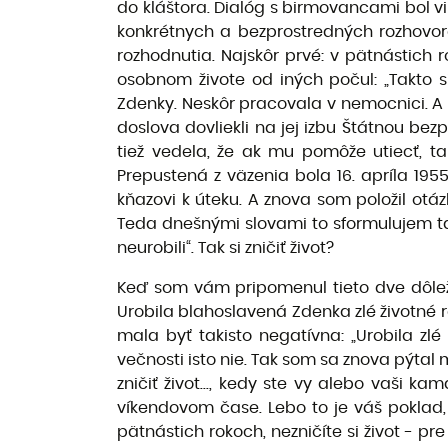
do kláštora. Dialóg s birmovancami bol vir
konkrétnych a bezprostredných rozhovoro
rozhodnutia. Najskôr prvé: v pätnástich r
osobnom živote od iných počul: „Takto si
Zdenky. Neskôr pracovala v nemocnici. A 
doslova dovliekli na jej izbu Štátnou be
tiež vedela, že ak mu pomôže utiecť, t
Prepustená z väzenia bola 16. apríla 195
kňazovi k úteku. A znova som položil otá
Teda dnešnými slovami to sformulujem tak
neurobili“. Tak si zničiť život?
Keď som vám pripomenul tieto dve dôleži
Urobila blahoslavená Zdenka zlé životné 
mala byť takisto negatívna: „Urobila zlé
večnosti isto nie. Tak som sa znova pýtal
zničiť život..., kedy ste vy alebo vaši k
víkendovom čase. Lebo to je váš poklad, v
pätnástich rokoch, nezničíte si život - pre 