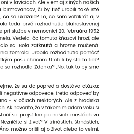
oni v laviciach. Ale viem aj z iných našich
irmovancov, či by tiež urobili také isté
h, čo sa ukázalo? To, čo som veľakrát aj v
 bolo teda prvé rozhodnutie blahoslavenej
 pri službe v nemocnici 20. februára 1952
ela. Vedela, čo tomuto kňazovi hrozí, ale
talo sa. Bola zatknutá a hrozne mučená.
rania zomrela. Urobila rozhodnutie pomôcť
tkým poslucháčom. Urobili by ste to tiež?
ko sa rozhodla Zdenka? „No, tak to by sme
rejme, že sa do popredia dostáva otázka:
oli negatívne odpovede, tretia odpoveď by
áno - v očiach niektorých. Ale z hľadiska
ch: Ak hovoríte, že v takom mladom veku si
ď stačí sa prejsť len po našich mestách vo
ničíte si život? V trinástich, štrnástich,
 Áno, možno prišli aj o život alebo to veľmi,