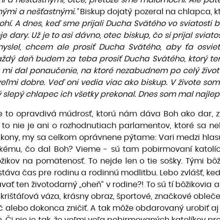
mi a nešťastnými, otče, pretože sme malomocní. Ale páte
hými a nešťastnými.“
Biskup dojatý pozeral na chlapca, k
hí. A dnes, keď sme prijali Ducha Svätého vo sviatosti b
dary. Už je to asi dávno, otec biskup, čo si prijal sviat
myslel, chcem ale prosiť Ducha Svätého, aby ťa osvie
dý deň budem za teba prosiť Ducha Svätého, ktorý ter
k mi dal ponaučenie, na ktoré nezabudnem po celý život
 veľmi dobre. Veď oni vedia viac ako biskup. V živote so
 slepý chlapec ich všetky prekonal. Dnes som mal najlep
je to opravdivá múdrosť, ktorú nám dáva Boh ako dar, zvl
 to nie je ani o rozhodnutiach parlamentov, ktoré sa 
ákony, my sa celkom oprávnene pýtame: Vari medzi hlas
šetkému, čo dal Boh? Vieme - sú tam pobirmovaní katolí
ikov na pomätenosť. To nejde len o tie sošky. Tými bôž
táva čas pre rodinu a rodinnú modlitbu. Lebo zvlášť, ke
vať ten životodarný „oheň“ v rodine?! To sú tí bôžikovia
pr. krištáľová váza, krásny obraz, športové, značkové obl
eč alebo dokonca zničiť. A tak môže obdarovaný urobiť a