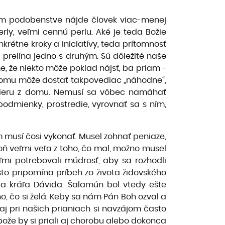
vom podobenstve nájde človek viac-menej
ly, veľmi cennú perlu. Aké je teda Božie
rétne kroky a iniciatívy, teda prítomnosť
u prelína jedno s druhým. Sú dôležité naše
e, že niekto môže poklad nájsť, ba priam -
iečomu môže dostať takpovediac „náhodne“,
 vieru z domu. Nemusí sa vôbec namáhať
podmienky, prostredie, vyrovnať sa s ním,
m musí čosi vykonať. Musel zohnať peniaze,
poň veľmi veľa z toho, čo mal, možno musel
ľmi potrebovali múdrosť, aby sa rozhodli
sto pripomína príbeh zo života židovského
tca kráľa Dávida. Šalamún bol vtedy ešte
o, čo si želá. Keby sa nám Pán Boh ozval a
e aj pri našich prianiach si navzájom často
jbože by si priali aj chorobu alebo dokonca