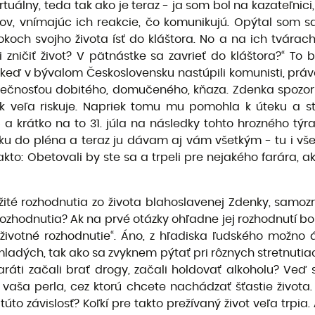
tuálny, teda tak ako je teraz - ja som bol na kazateľnici, 
v, vnímajúc ich reakcie, čo komunikujú. Opýtal som sa b
okoch svojho života ísť do kláštora. No a na ich tvárac
 zničiť život? V pätnástke sa zavrieť do kláštora?“ To
keď v bývalom Československu nastúpili komunisti, práve
zpečnosťou dobitého, domučeného, kňaza. Zdenka spozorn
ak veľa riskuje. Napriek tomu mu pomohla k úteku a s
5 a krátko na to 31. júla na následky tohto hrozného tý
zku do pléna a teraz ju dávam aj vám všetkým - tu i vše
to: Obetovali by ste sa a trpeli pre nejakého farára, a
té rozhodnutia zo života blahoslavenej Zdenky, samoz
rozhodnutia? Ak na prvé otázky ohľadne jej rozhodnutí b
 životné rozhodnutie“. Áno, z hľadiska ľudského možno 
 mladých, tak ako sa zvyknem pýtať pri rôznych stretnutia
amaráti začali brať drogy, začali holdovať alkoholu? Ve
aša perla, cez ktorú chcete nachádzať šťastie života. Nez
túto závislosť? Koľkí pre takto prežívaný život veľa trpia.