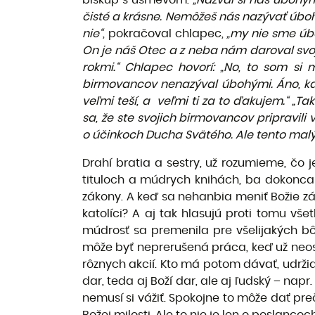
biskup s úsmevom.
„Nazval si nás úbohý
čisté a krásne. Nemôžeš nás nazývať úbo
nie“
, pokračoval chlapec,
„my nie sme úbo
On je náš Otec a z neba nám daroval svoje 
rokmi.“ Chlapec hovorí: „No, to som si 
birmovancov nenazýval úbohými. Áno, kaž
veľmi teší, a veľmi ti za to ďakujem.“
„Ta
sa, že ste svojich birmovancov pripravili
o účinkoch Ducha Svätého. Ale tento malý
Drahí bratia a sestry, už rozumieme, čo 
tituloch a múdrych knihách, ba dokonca
zákony. A keď sa nehanbia meniť Božie z
katolíci? A aj tak hlasujú proti tomu v
múdrosť sa premenila pre všelijakých bôž
môže byť neprerušená práca, keď už neos
rôznych akcií. Kto má potom dávať, udržia
dar, teda aj Boží dar, ale aj ľudský – na
nemusí si vážiť. Spokojne to môže dať pr