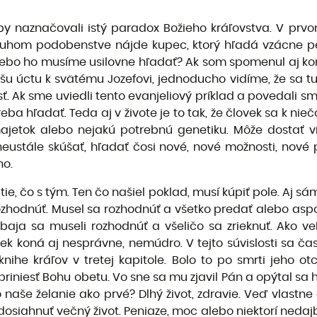
by naznačovali istý paradox Božieho kráľovstva. V pr
uhom podobenstve nájde kupec, ktorý hľadá vzácne per
ebo ho musíme usilovne hľadať? Ak som spomenul aj konk
 našu úctu k svätému Jozefovi, jednoducho vidíme, že sa t
ť. Ak sme uviedli tento evanjeliový príklad a povedali sm
eba hľadať. Teda aj v živote je to tak, že človek sa k n
majetok alebo nejakú potrebnú genetiku. Môže dostať
neustále skúšať, hľadať čosi nové, nové možnosti, nové 
ho.
e, čo s tým. Ten čo našiel poklad, musí kúpiť pole. Aj sá
 rozhodnúť. Musel sa rozhodnúť a všetko predať alebo as
obaja sa museli rozhodnúť a všeličo sa zrieknuť. Ako ve
k koná aj nesprávne, nemúdro. V tejto súvislosti sa ča
knihe kráľov v tretej kapitole. Bolo to po smrti jeho o
iniesť Bohu obetu. Vo sne sa mu zjavil Pán a opýtal sa h
o naše želanie ako prvé? Dlhý život, zdravie. Veď vlastn
 dosiahnuť večný život. Peniaze, moc alebo niektorí neda