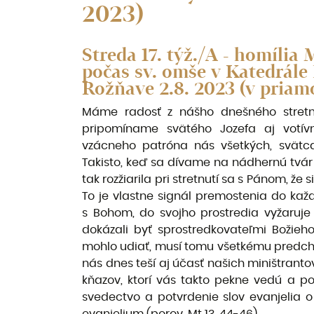
2023)
Streda 17. týž./A - homília
počas sv. omše v Katedrál
Rožňave 2.8. 2023 (v pria
Máme radosť z nášho dnešného stretnu
pripomíname svätého Jozefa aj votív
vzácneho patróna nás všetkých, svätc
Takisto, keď sa dívame na nádhernú tvár 
tak rozžiarila pri stretnutí sa s Pánom, že 
To je vlastne signál premostenia do kaž
s Bohom, do svojho prostredia vyžaruje 
dokázali byť sprostredkovateľmi Božieho 
mohlo udiať, musí tomu všetkému predchá
nás dnes teší aj účasť našich miništrantov
kňazov, ktorí vás takto pekne vedú a po
svedectvo a potvrdenie slov evanjelia 