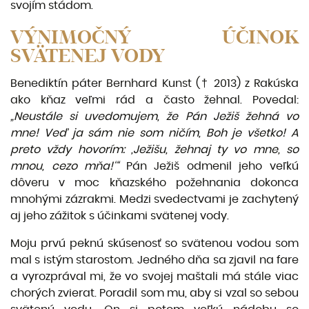
svojím stádom.
VÝNIMOČNÝ ÚČINOK
SVÄTENEJ VODY
Benediktín páter Bernhard Kunst († 2013) z Rakúska
ako kňaz veľmi rád a často žehnal. Povedal:
„Neustále si uvedomujem, že Pán Ježiš žehná vo
mne! Veď ja sám nie som ničím, Boh je všetko! A
preto vždy hovorím: ,Ježišu, žehnaj ty vo mne, so
mnou, cezo mňa!‘“
Pán Ježiš odmenil jeho veľkú
dôveru v moc kňazského požehnania dokonca
mnohými zázrakmi. Medzi svedectvami je zachytený
aj jeho zážitok s účinkami svätenej vody.
Moju prvú peknú skúsenosť so svätenou vodou som
mal s istým starostom. Jedného dňa sa zjavil na fare
a vyrozprával mi, že vo svojej maštali má stále viac
chorých zvierat. Poradil som mu, aby si vzal so sebou