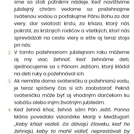
sme sa stali pútnikmi nádeje. Keď navštívime
jubilejný chrám vedome sa prežehnajme
svätenou vodou a poďakujme Pánu Bohu za dar
viery, dar sviatosti krstu, za kňaza, ktorý nás
pokrstil, za krstných rodičov a všetkých, ktorí nás
sprevádzali na ceste viery a ešte aj teraz stoja
pri nás.
V tomto požehnanom jubilejnom roku môžeme
aj my viac žehnať. Keď žehnáme deti,
zjednocuje­me sa s Pánom Ježišom, ktorý kládol
na deti ruky a požehnával ich.
Ak nemáte doma sväteničku a požehnanú vodu,
je teraz správny čas si ich zaobstarať. Pekná
sväte­nička môže byť aj vhodným darčekom ku
sobášu alebo iným životným jubileám.
Keď žehná kňaz, žehná sám Pán Ježiš. Panna
Mária povedala vizionárke Mariji v Medžugorí:
„Keby kňazi vedeli, čo dávajú človeku, keď ho
žehnajú, keby to mohli vidieť, neprestávali by