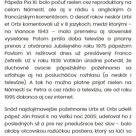
Pápeža Pia XI. bolo počuť nielen cez reproduktory na
celom Námestí, ale aj v rádiu s anglickým či
francúzskym komentárom. O desať rokov neskôr Urbi
et Orbi komentovali už v 8 jazykoch, medzi ktorými –
na Vianoce 1943 – malo premiéru aj slovenské
vysielanie. Potom prišla doba televízie a priamy
prenos z otvárania Jubilejného roku 1975 pápežom
Pavlom VI. režíroval dnes už preslávený Franco
Zefirelli. Už v roku 1939 Vatikán úradne potvrdil, že
duchovné ovocie pápežského požehnania sa
vzťahuje aj na poslucháčov rozhlasu (a neskôr i
televízie). A tak ho možno platne prijať nielen na
Námestí sv. Petra a cez rádio a televíziu, ale od roku
1995 dokonca aj cez internet.
Snáď najdojímavejšie požehnanie Urbi et Orbi udelil
pápež Ján Pavol II. na Veľkú noc 2005; udeľoval ho z
posledných síl a pre rez priedušnice bez slov – bolo
akoby otcovskou rozlúčkou pastiera, ktorý sa lúči so