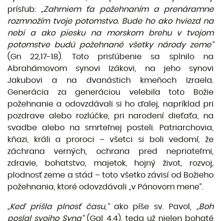
prísľub:
„Zahrniem ťa požehna­ním a prenáramne
rozmnožím tvoje potomstvo. Bude ho ako hviezd na
nebi a ako piesku na morskom brehu v tvojom
potomstve budú požehnané všetky národy zeme“
(Gn 22,17-18). Toto prisľúbenie sa splnilo na
Abrahámovom synovi Izákovi, na jeho synovi
Jakubovi a na dvanástich kmeňoch Izraela.
Generácia za generáciou velebila toto Božie
požehnanie a odovzdávali si ho ďalej, napríklad pri
pozdra­ve alebo rozlúčke, pri narodení dieťaťa, na
svadbe alebo na smrteľnej posteli. Patriarchovia,
kňazi, králi a proroci – všetci si boli vedomí, že
záchrana verných, ochrana pred nepriateľmi,
zdravie, bohatstvo, majetok, hojný život, rozvoj,
plodnosť zeme a stád – toto všetko závisí od Božieho
požehnania, ktoré odovzdávali „v Pánovom mene“.
„Keď prišla plnosť času,“
ako píše sv. Pavol,
„Boh
poslal svojho Syna“
(Gal 4,4), teda už nielen bohaté