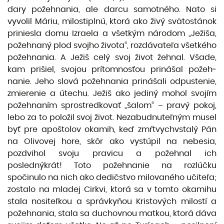
dary požehnania, ale darcu samotného. Nato si
vyvolil Máriu, milostiplnú, ktorá ako živý svätostánok
priniesla domu Izraela a všetkým národom „Ježiša,
požehnaný plod svojho života“, rozdávateľa všetké­ho
požehnania. A Ježiš celý svoj život žehnal. Všade,
kam prišiel, svojou prítomnosťou prinášal požeh­
nanie. Jeho slová požehnania prinášali odpustenie,
zmierenie a útechu. Ježiš ako jediný mohol svojím
požehnaním sprostredkovať „šalom“ – pravý pokoj,
lebo za to položil svoj život. Nezabudnuteľným musel
byť pre apoštolov okamih, keď zmŕtvychvstalý Pán
na Olivovej hore, skôr ako vystúpil na nebesia,
pozdvihol svoju pravicu a požehnal ich
poslednýkrát! Toto požehnanie na rozlúčku
spočinulo na nich ako dedičstvo milovaného učiteľa;
zostalo na mladej Cirkvi, ktorá sa v tomto okamihu
stala nositeľkou a správkyňou Kristových milostí a
požehnania, stala sa duchovnou matkou, ktorá dáva