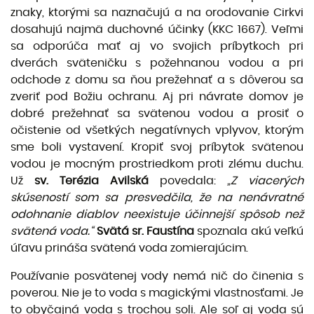
znaky, ktorými sa naznačujú a na orodovanie Cirkvi
dosahujú najmä duchovné účinky (KKC 1667). Veľmi
sa odporúča mať aj vo svojich príbytkoch pri
dverách sväteničku s požehnanou vodou a pri
odchode z domu sa ňou prežehnať a s dôverou sa
zveriť pod Božiu ochranu. Aj pri návrate domov je
dobré prežehnať sa svätenou vodou a prosiť o
očistenie od všetkých negatívnych vplyvov, ktorým
sme boli vystavení. Kropiť svoj príbytok svätenou
vodou je mocným prostriedkom proti zlému du­chu.
Už
sv. Terézia Avilská
povedala:
„Z viacerých
skúseností som sa presvedčila, že na nenávratné
odohnanie diablov neexistuje účinnejší spôsob než
svätená voda.“
Svätá sr. Faustína
spoznala akú veľkú
úľavu prináša svätená voda zomierajúcim.
Používanie posvätenej vody nemá nič do činenia s
poverou. Nie je to voda s magickými vlastnosťami. Je
to obyčajná voda s trochou soli. Ale soľ aj voda sú