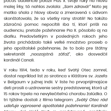
počas audiencie položil Pius X. svoje ruky na hlavu
malej Írky, tá nahlas zvo­lala:
„Som zdravá!“
Nato jej
matka sňala z hlavy obväz a zmeravená s údivom
skonštatovala, že sa všetky rany stratili! No takúto
zázračnú pomoc nepocítili iba tí, ktorí prišli na
audienciu, pretože požehnanie Pia X. pôsobilo aj na
diaľku. Predovšetkým v posledných rokoch jeho
života prichádzalo také veľké množstvo prosieb o
jeho apoštolské požehnanie, že to bolo pre štátny
sekretariát „naozajstná záťaž“, ako dosvedčil
kardinál Canali.
V roku 1914, teda v roku, keď Svätý Otec zomrel,
dostal napríklad list zo sirotinca v Kláštore sv. Jozefa
v Belgaum v južnej Indii. V liste ho prvoprijímajúce
deti prosili o uzdravenie sestry predstavenej, kto­rá už
15 rokov trpela na nevyliečiteľnú chorobu žalúdka. O
tri týždne dostali z Ríma telegram:
„Svätý Otec rád
udeľuje vyprosené apoštolské požehnanie! Kardinál