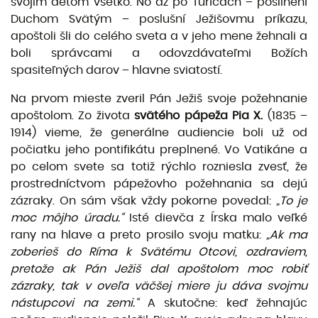
svojim deťom všetko. No až po Turícach – posilnení
Duchom Svätým – poslušní Ježišovmu príkazu,
apoštoli šli do celého sveta a v jeho mene žehnali a
boli správcami a odovzdávateľmi Božích
spasiteľných darov – hlav­ne sviatostí.
Na prvom mieste zveril Pán Ježiš svoje požehnanie
apoštolom. Zo života
svätého pápeža Pia X.
(1835 –
1914) vieme, že generálne audiencie boli už od
počiatku jeho pontifikátu preplnené. Vo Vatikáne a
po celom svete sa totiž rýchlo rozniesla zvesť, že
prostredníctvom pápežovho požehnania sa dejú
zázraky. On sám však vždy pokorne povedal:
„To je
moc môjho úradu.“
Isté dievča z Írska malo veľké
rany na hlave a preto prosilo svoju matku:
„Ak ma
zoberieš do Ríma k Svätému Otcovi, ozdraviem,
pretože ak Pán Ježiš dal apoštolom moc robiť
zázraky, tak v oveľa väčšej miere ju dáva svojmu
nástupcovi na zemi.“
A skutočne: keď žehnajúc