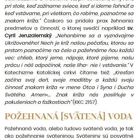
pri stole, keď zažíname sviece, keď si ideme ľahnúť a
keď vstávame, pri všetkom, čo robíme, poznačme sa
znakom kríža.“
Čoskoro sa pridala prax žehnania
predmetov a činností, o ktorej svedčí napríklad
sv.
Cyril Jeruzalemský
:
„Nehanbime sa a vyznávajme
Ukrižovaného! Nech je kríž našou pečaťou, ktorou sa
prstom poznačíme na čelo a po­žehnáme ňou každú
vec: chlieb, ktorý jeme, nápoje, ktoré pijeme, našu
prácu i náš odpočinok, naše líha- nie i vstávanie.“
V
Katechizme Katolíckej cirkvi čítame tiež:
„Kresťan
začína svoj deň, svoje modlitby a každú svoju
činnosť znakom kríža »v mene Otca i Syna i Ducha
Svätého. Amen«… Znak kríža nás posilňuje v
pokušeniach a ťažkostiach“
(KKC 2157).
POŽEHNANÁ [SVÄTENÁ] VODA
Požehnaná voda, alebo ľudovo svätená voda, je tak
ako požehnanie sväteninou. Sväteniny sú po­svätné