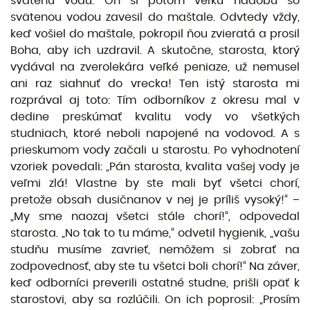
svätenú vodu. On si potom veľkú nádobu so
svätenou vodou zavesil do maštale. Od­vtedy vždy,
keď vošiel do maštale, pokropil ňou zvieratá a prosil
Boha, aby ich uzdravil. A skutočne, starosta, ktorý
vydával na zverolekára veľké peniaze, už nemusel
ani raz siahnuť do vrecka! Ten istý starosta mi
rozprával aj toto: Tím odborníkov z okresu mal v
dedine preskúmať kvalitu vody vo všetkých
studniach, ktoré neboli napojené na vodovod. A s
prieskumom vody začali u starostu. Po vyhodnotení
vzoriek povedali: „Pán starosta, kvalita vašej vody je
veľmi zlá! Vlastne by ste mali byť všetci chorí,
pretože obsah dusičnanov v nej je príliš vysoký!“ –
„My sme naozaj všetci stále chorí!“, odpovedal
starosta. „No tak to tu máme,“ odvetil hygienik, „vašu
studňu musíme zavrieť, nemôžem si zobrať na
zodpovednosť, aby ste tu všetci boli chorí!“ Na záver,
keď odborníci preverili ostatné studne, prišli opäť k
starostovi, aby sa rozlúčili. On ich poprosil: „Prosím