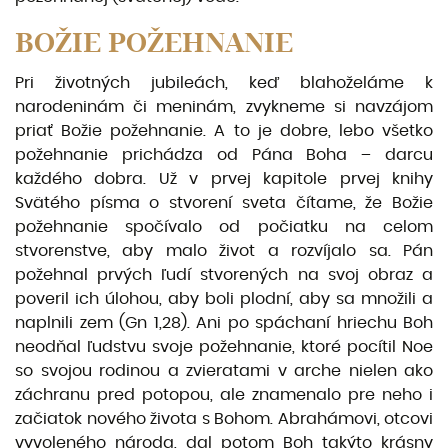
BOŽIE POŽEHNANIE
Pri životných jubileách, keď blahoželáme k
narodeninám či meninám, zvykneme si navzájom
priať Bo­žie požehnanie. A to je dobre, lebo všetko
požehnanie prichádza od Pána Boha – darcu
každého dobra. Už v prvej kapitole prvej knihy
Svätého písma o stvorení sveta čítame, že Božie
požehnanie spočívalo od počiatku na celom
stvorenstve, aby malo život a rozvíjalo sa. Pán
požehnal prvých ľudí stvorených na svoj obraz a
poveril ich úlohou, aby boli plodní, aby sa množili a
naplnili zem (Gn 1,28). Ani po spá­chaní hriechu Boh
neodňal ľudstvu svoje požehnanie, ktoré pocítil Noe
so svojou rodinou a zvieratami v arche nielen ako
záchranu pred potopou, ale znamenalo pre neho i
začiatok nového života s Bohom. Abrahámovi, otcovi
vyvoleného národa, dal potom Boh takýto krásny