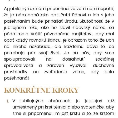
Aj jubilejný rok nám pripomína, že zem nám nepatrí,
že je nám daná ako dar. Patrí Pánovi a len s jeho
požehnaním bude prinášať úrodu. Skutočnosť, že v
jubilejnom roku, ako ho slávil židovský národ, sa
pôda mala vrátiť pôvodnému majiteľovi, aby mal
opäť každý rovnakú šancu, je obrazom toho, že Boh
na nikoho nezabúda, ale každému dáva to, čo
potrebuje pre svoj život. Je na nás, aby sme
spolupra­covali na dosiahnutí sociálnej
spravodlivosti a zároveň využívali duchovné
prostriedky na zveľadenie zeme, aby bola
požehnaná!
KONKRÉTNE KROKY
V jubilejných chrámoch je jubilejný kríž
umiestnený pri krstiteľnici alebo sväteničke, aby
sme si pripomenuli milosť krstu a to, že krstom