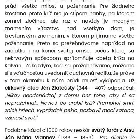
prúdi všetka milosť a požehnanie. Pre žiadneho
kresťana preto kríž nie je stĺpom hanby, na ktorom
zomrel zločinec, ale raz a navždy je mocným
znamením víťazstva nad všetkým zlom, je
kresťanským znamením, v ktorom prijímame všetko
požehnanie. Preto sa prežehnávame napríklad na
začiatku i na konci svätej omše, počas ktorej sa
nekrvavým spôsobom sprítomňuje obeta kríža na
Kalvárii. Zakaždým, keď sa prežehnávame, môžeme
si s vďačnosťou uvedomiť duchovnú realitu, že práve
v tom okamihu k nám prúdi milosť vykúpenia. Už
cirkevný otec Ján Zlatoústy
(344 – 407) od­porúčal:
„Nikdy neodchádzaj z domu bez toho, aby si sa
neprežehnal... Nevieš, čo urobil kríž? Premohol smrť,
zničil hriech, vyprázdnil peklo, pozbavil moci satana,
vzkriesil svet.“
Podobne kázal o 1500 rokov neskôr
svätý farár z Arsu
Ján Mária Vianney
(1786 – 1859):
„Pre diabla je