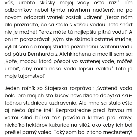
vás, urobte skúšky mo­jej vody ešte raz!“ Tím
odborníkov nebol týmto návrhom nadšený, no po
novom odobratí vzoriek zostali udivení: „Teraz nám
ale prezraďte, čo sa stalo s vašou vodou. Toto snáď
nie je možné! Teraz máte tú najlepšiu pitnú vodu!“ A
on im porozprával: „Kým ste skúmali ostatné studne,
vylial som do mojej studne požehnanú svätenú vodu
od pátra Bernharda z Aichkirchenu a modlil som sa:
,Bože, mocou, ktorá pôsobí vo svätenej vode, môžeš
urobiť, aby mala naša voda lepšiu kvalitu.‘ Toto je
moje tajomstvo!“
Jeden roľník zo Štajerska rozprával: „Svätená voda
bola pre mojich sto kusov hovädzieho dobytka sku­
točnou studnicou uzdravenia. Ale mne sa stalo ešte
aj niečo úplne iné! Bezprostredne pred žatvou mi
veľmi silná búrka tak pováľala krmivo pre kravy,
niekoľko hektárov kukurice na siláž, ako keby ich bol
prešiel parný valec. Taký som bol z toho znechutený!