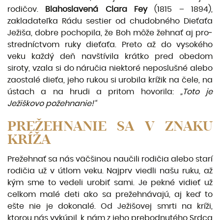
rodičov.
Blahoslavená Clara Fey
(1815 – 1894),
zakladateľka Rádu sestier od chudobného Dieťaťa
Ježiša, dobre pochopila, že Boh môže žehnať aj pro­
stredníctvom ruky dieťaťa. Preto až do vysokého
veku každý deň navštívila krátko pred obedom
siroty, vzala si do náručia niektoré neposlušné alebo
zaostalé dieťa, jeho rukou si urobila krížik na čele, na
ústach a na hrudi a pritom hovorila:
„Toto je
Ježiškovo požehnanie!“
PREŽEHNANIE SA V ZNAKU
KRÍŽA
Prežehnať sa nás väčšinou naučili rodičia alebo starí
rodičia už v útlom veku. Najprv viedli našu ruku, až
kým sme to vedeli urobiť sami. Je pekné vidieť už
celkom malé deti ako sa prežehnávajú, aj keď to
ešte nie je dokonalé. Od Ježišovej smrti na kríži,
ktorou nás vykúpil, k nám z jeho prebodnu­tého Srdca