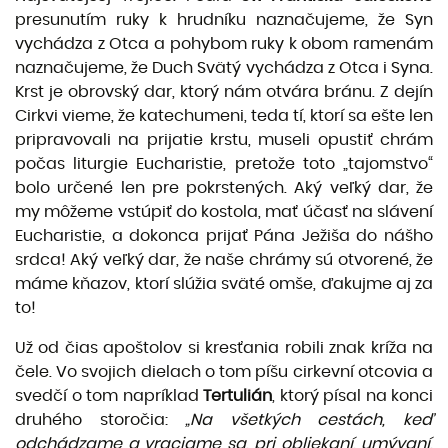
presunutím ruky k hrudníku naznačujeme, že Syn
vychá­dza z Otca a pohybom ruky k obom ramenám
naznačujeme, že Duch Svätý vychádza z Otca i Syna.
Krst je obrovský dar, ktorý nám otvára bránu. Z dejín
Cirkvi vieme, že katechumeni, teda tí, ktorí sa ešte len
pripravovali na prijatie krstu, museli opustiť chrám
počas liturgie Eucharistie, pretože toto „tajomstvo“
bolo určené len pre pokrstených. Aký veľký dar, že
my môžeme vstúpiť do kostola, mať účasť na slávení
Eucharistie, a dokonca prijať Pána Ježiša do nášho
srdca! Aký veľký dar, že naše chrá­my sú otvorené, že
máme kňazov, ktorí slúžia sväté omše, ďakujme aj za
to!
Už od čias apoštolov si kresťania robili znak kríža na
čele. Vo svojich dielach o tom píšu cirkevní otcovia a
svedčí o tom napríklad
Tertulián
, ktorý písal na konci
druhého storočia:
„Na všetkých cestách, keď
odchádzame a vraciame sa, pri obliekaní, umývaní,