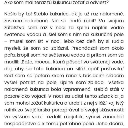
Ako som mal teraz tú kukuricu zožať a odviezť?
Nešlo by to! Steblo kukurice, ak je už raz nalomené,
zostane nalomené. Nič sa nedá robiť! Vo svojom
zúfalstve som raz v noci za splnu naplnil vedro
svätenou vodou a išiel som s ním na kukuričné pole
– musel som ísť v noci, lebo cez deň by si ľudia
mysleli, že som sa zbláznil. Prechádzal som okolo
poľa, kropil som ho svätenou vodou a pritom som sa
modlil: ,Bože, mocou, ktorá pôsobí vo svätenej vode,
daj, aby sa táto kukurica na siláž opäť postavila.‘
Keď som sa potom skoro ráno s búšiacim srdcom
vyšiel pozrieť na pole, úplne som zbledol. Všetka
nalomená kukurica bola vzpriamená, steblá stáli v
pozore ako vojaci! V noci sa udial tento zázrak a ja
som mohol zožať kukuricu a urobiť z nej siláž.“ •aj istý
roľník zo švajčiarska porozprával o svojej skúsenosti:
vo vyššom veku rozdelil majetok, synovi zanechal
hospodárstvo a k tomu potrebné polia. Jeho dcéra,