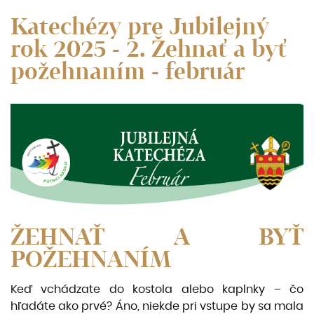
Katechézy pre Jubilejný
rok 2025 - 2. Žehnať a byť
požehnaním - február
ŽEHNAŤ A BYŤ
POŽEHNANÍM
Keď vchádzate do kostola alebo kaplnky – čo
hľadáte ako prvé? Áno, niekde pri vstupe by sa mala