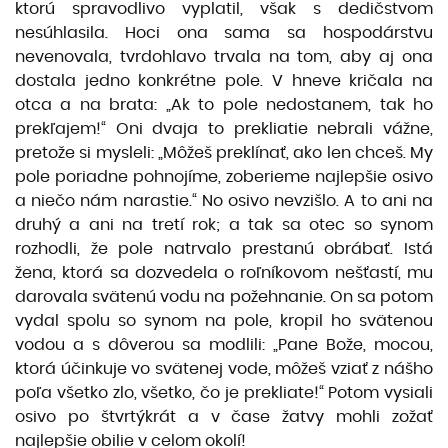
ktorú spravodlivo vyplatil, však s dedičstvom
nesúhlasila. Hoci ona sama sa hospodárstvu
nevenovala, tvrdohlavo trvala na tom, aby aj ona
dostala jedno konkrétne pole. V hneve kričala na
otca a na brata: „Ak to pole nedosta­nem, tak ho
prekľajem!“ Oni dvaja to prekliatie nebrali vážne,
pretože si mysleli: „Môžeš preklínať, ako len chceš. My
pole poriadne pohnojíme, zoberieme najlepšie osivo
a niečo nám narastie.“ No osivo nevzišlo. A to ani na
druhý a ani na tretí rok; a tak sa otec so synom
rozhodli, že pole natrvalo prestanú obrábať. Istá
žena, ktorá sa dozvedela o roľníkovom nešťastí, mu
darovala svätenú vodu na požehnanie. On sa potom
vydal spolu so synom na pole, kropil ho svätenou
vodou a s dôverou sa modlili: „Pane Bože, mocou,
ktorá účinkuje vo svätenej vode, môžeš vziať z nášho
poľa všetko zlo, všetko, čo je prekliate!“ Potom vysiali
osivo po štvrtýkrát a v čase žatvy mohli zožať
najlepšie obilie v celom okolí!