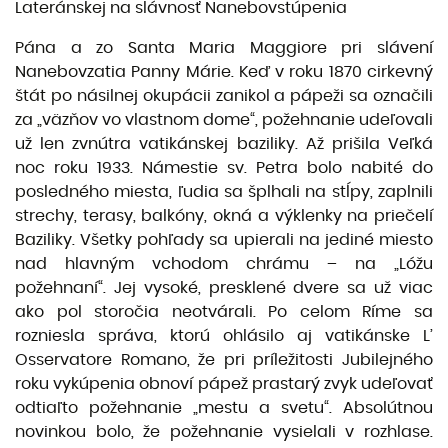
Lateránskej na slávnosť Nanebovstúpenia
Pána a zo Santa Maria Maggiore pri slávení
Nanebovzatia Panny Márie. Keď v roku 1870 cirkevný
štát po násilnej okupácii zanikol a pápeži sa označili
za „väzňov vo vlastnom dome“, požehnanie udeľovali
už len zvnútra vatikánskej baziliky. Až prišila Veľká
noc roku 1933. Námestie sv. Petra bolo nabité do
posledného miesta, ľudia sa šplhali na stĺpy, zaplnili
strechy, terasy, balkóny, okná a výklen­ky na priečelí
Baziliky. Všetky pohľady sa upierali na jediné miesto
nad hlavným vchodom chrámu – na „Lóžu
požehnaní“. Jej vysoké, presklené dvere sa už viac
ako pol storočia neotvárali. Po celom Ríme sa
rozniesla správa, ktorú ohlásilo aj vatikánske L’
Osservatore Romano, že pri príležitosti Ju­bilejného
roku vykúpenia obnoví pápež prastarý zvyk udeľovať
odtiaľto požehnanie „mestu a svetu“. Absolútnou
novinkou bolo, že požehnanie vysielali v rozhlase.