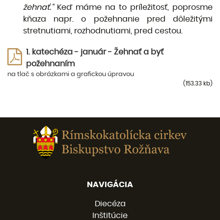
žehnať.“
Keď máme na to príležitosť, poprosme
kňaza napr. o požehnanie pred dôležitými
stretnutiami, rozhod­nutiami, pred cestou.
1. katechéza - január - Žehnať a byť
požehnaním
na tlač s obrázkami a grafickou úpravou
(153.33 kb)
NAVIGÁCIA
Diecéza
Inštitúcie