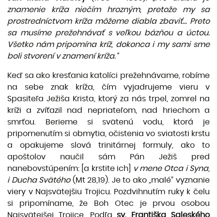
znamenie kríža niečím hrozným, pretože my sa
prostredníctvom kríža môžeme diabla zbaviť... Preto
sa musíme prežehnávať s veľkou bázňou a úctou.
Všetko nám pripomína kríž, dokonca i my sami sme
boli stvorení v znamení kríža.“
Keď sa ako kresťania katolíci prežehnávame, robíme
na sebe znak kríža, čím vyjadrujeme vieru v
Spasiteľa Ježiša Krista, ktorý za nás trpel, zomrel na
kríži a zvíťazil nad nepriateľom, nad hriechom a
smrťou. Berieme si svätenú vodu, ktorá je
pripomenutím si obmytia, očistenia vo sviatosti krstu
a opakujeme slová trinitárnej formuly, ako to
apoštolov naučil sám Pán Ježiš pred
nanebovstúpením: [a krstite ich]
v mene Otca i Syna,
i Ducha Svätého
(Mt 28,19). Je to ako „malé“ vyznanie
viery v Naj­svätejšiu Trojicu. Pozdvihnutím ruky k čelu
si pripomíname, že Boh Otec je prvou osobou
Najsvätej­šej Trojice. Podľa
sv. Františka Saleského