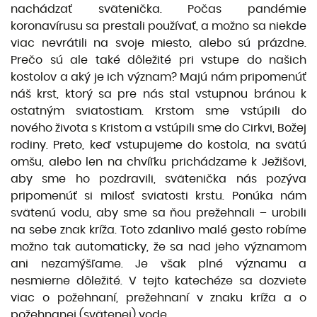
na­chádzať svätenička. Počas pandémie
koronavírusu sa prestali používať, a možno sa niekde
viac nevrátili na svoje miesto, alebo sú prázdne.
Prečo sú ale také dôležité pri vstupe do našich
kostolov a aký je ich význam? Majú nám pripomenúť
náš krst, ktorý sa pre nás stal vstupnou bránou k
ostatným sviatostiam. Krstom sme vstúpili do
nového života s Kristom a vstúpili sme do Cirkvi, Božej
rodiny. Preto, keď vstu­pujeme do kostola, na svätú
omšu, alebo len na chvíľku prichádzame k Ježišovi,
aby sme ho pozdravili, svätenička nás pozýva
pripomenúť si milosť sviatosti krstu. Ponúka nám
svätenú vodu, aby sme sa ňou prežehnali – urobili
na sebe znak kríža. Toto zdanlivo malé gesto robíme
možno tak automaticky, že sa nad jeho významom
ani nezamýšľame. Je však plné významu a
nesmierne dôležité. V tejto katechéze sa dozviete
viac o požehnaní, prežehnaní v znaku kríža a o
požehnanej (svätenej) vode.