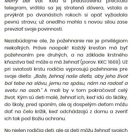
Merry del Val.“
Keď si predstavená prečítala
telegram, vrátila sa jej stratená dôvera, vstala a
prvýkrát po dvanástich rokoch si opäť vyžiadala
pevnú stravu; už onedlho mohla s novou silou zase
prevziať svoje povinnosti.
Nezabúdajme ale, že požehnanie nie je privilégiom
niekoľkých. Práve naopak! Každý kresťan má byť
požehnaním pre druhých, a na základe krstného
kňazstva tiež môže a má žehnať (porov. KKC 1669). Už
pri sviatosti krstu rodičia vyprosujú požehnanie pre
svoje dieťa:
„Bože, žehnaj naše dieťa, aby jeho život
bol tebe na slávu, jemu na spásu, nám na radosť a
svetu na osoh.“
A mali by v tom pokračovať celý
život. Kým sú deti malé, žehnať ich, keď idú do škôlky,
do školy, pred spaním, ale aj dospelým deťom môžu
dať na čelo krížik, keď odchádzajú z domu a zveriť
ich tak pod Božiu ochranu.
No nielen rodičia deti, ale aj deti môžu žehnať svojich