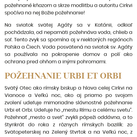
požehnané kňazom a skrze modlitbu a autoritu Cirkvi
spočíva na nej Božie požehnanie!
Na sviatok svätej Agáty sa v Katánii, odkiaľ
pochádzala, od nepamäti požehnáva voda, chlieb a
soľ. Tento zvyk sa spomína aj v niektorých regiónoch
Poľska a Čiech. Voda posvätená na sviatok sv. Agáty
sa používala na pokropenie domov a polí ako
ochrana pred ohňom a inými pohromami.
POŽEHNANIE URBI ET ORBI
Svätý Otec ako rímsky biskup a hlava celej Cirkvi na
Vianoce a Veľkú noc, ako aj priamo po svojom
zvolení udeľuje mimoriadne slávnostné požehnanie
Urbi et Orbi. Udeľuje ho „mestu Rímu a celému svetu“.
Požehnať „mesto a svet“ zvykli pápeži oddávna, a to
štyrikrát do roka z rôznych rímskych ba­zilík: zo
Svätopeterskej na Zelený štvrtok a na Veľkú noc, z