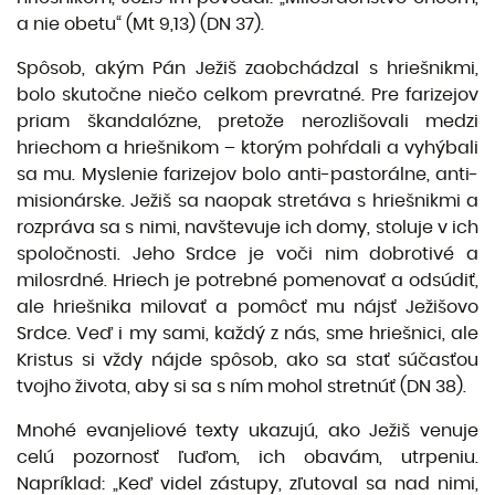
a nie obetu“ (Mt 9,13) (DN 37).
Spôsob, akým Pán Ježiš zaobchádzal s hriešnikmi,
bolo skutočne niečo celkom prevratné. Pre farizejov
priam škandalózne, pretože nerozlišovali medzi
hriechom a hriešnikom – ktorým pohŕdali a vyhýbali
sa mu. Myslenie farizejov bolo anti-pastorálne, anti-
misionárske. Ježiš sa naopak stretáva s hriešnikmi a
rozpráva sa s nimi, navštevuje ich domy, stoluje v ich
spoločnosti. Jeho Srdce je voči nim dobrotivé a
milosrdné. Hriech je potrebné pomenovať a odsúdiť,
ale hriešnika milovať a pomôcť mu nájsť Ježi­šovo
Srdce. Veď i my sami, každý z nás, sme hriešnici, ale
Kristus si vždy nájde spôsob, ako sa stať súčasťou
tvojho života, aby si sa s ním mohol stretnúť (DN 38).
Mnohé evanjeliové texty ukazujú, ako Ježiš venuje
celú pozornosť ľuďom, ich obavám, utrpeniu.
Napríklad: „Keď videl zástupy, zľutoval sa nad nimi,