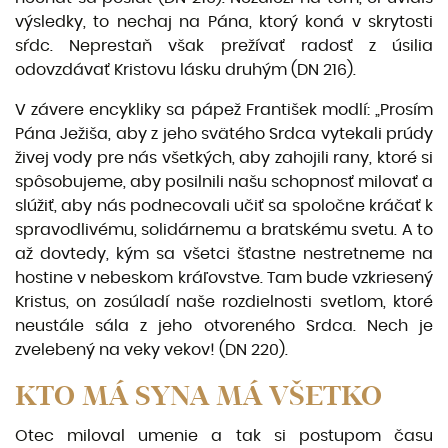
výsledky, to nechaj na Pána, ktorý koná v skrytosti
sŕdc. Neprestaň však prežívať radosť z úsilia
odovzdávať Kristovu lásku druhým (DN 216).
V závere encykliky sa pápež František modlí: „Prosím
Pána Ježiša, aby z jeho svätého Srdca vytekali prúdy
živej vody pre nás všetkých, aby zahojili rany, ktoré si
spôsobujeme, aby posilnili našu schop­nosť milovať a
slúžiť, aby nás podnecovali učiť sa spoločne kráčať k
spravodlivému, solidárnemu a bratskému svetu. A to
až dovtedy, kým sa všetci šťastne nestretneme na
hostine v nebeskom krá­ľovstve. Tam bude vzkriesený
Kristus, on zosúladí naše rozdielnosti svetlom, ktoré
neustále sála z jeho otvoreného Srdca. Nech je
zvelebený na veky vekov! (DN 220).
KTO MÁ SYNA MÁ VŠETKO
Otec miloval umenie a tak si postupom času