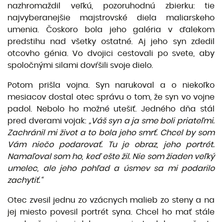
nazhromaždil veľkú, pozoruhodnú zbierku: tie
najvybera­nejšie majstrovské diela maliarskeho
umenia. Čoskoro bola jeho galéria v ďalekom
predstihu nad všetky ostatné. Aj jeho syn zdedil
otcovho génia. Vo dvojici cestovali po svete, aby
spoločnými silami dovŕšili svoje dielo.
Potom prišla vojna. Syn narukoval a o niekoľko
mesiacov dostal otec správu o tom, že syn vo vojne
padol. Nebolo ho možné utešiť. Jedného dňa stál
pred dverami vojak:
„Váš
syn a ja sme boli
priateľmi.
Zachránil
mi
život
a to bola jeho
smrť.
Chcel by som
Vám niečo podarovať.
Tu je obraz, jeho portrét.
Namaľoval
som ho,
keď ešte žil.
Nie som
žiaden veľký
umelec, ale jeho
pohľad
a
úsmev
sa mi podarilo
zachytiť.“
Otec zvesil jednu zo vzácnych malieb zo steny a na
jej miesto povesil portrét syna. Chcel ho mať stále