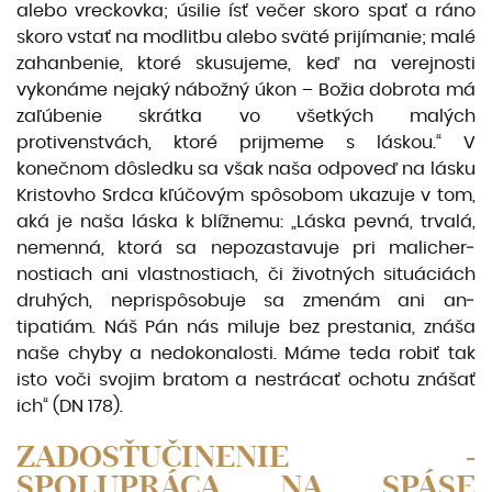
alebo vrec­kovka; úsilie ísť večer skoro spať a ráno
skoro vstať na modlitbu alebo sväté prijímanie; malé
zahanbenie, ktoré skusujeme, keď na verejnosti
vykonáme nejaký nábožný úkon – Božia dobrota má
zaľúbenie skrátka vo všetkých malých
protivenstvách, ktoré prijmeme s láskou.“ V
konečnom dôsledku sa však naša odpoveď na lásku
Kristovho Srdca kľúčovým spôsobom ukazuje v tom,
aká je naša láska k blížnemu: „Láska pevná, trvalá,
nemenná, ktorá sa nepozastavuje pri malicher­
nostiach ani vlastnostiach, či životných situáciách
druhých, neprispôsobuje sa zmenám ani an­
tipatiám. Náš Pán nás miluje bez prestania, znáša
naše chyby a nedokonalosti. Máme teda robiť tak
isto voči svojim bratom a nestrácať ochotu znášať
ich“ (DN 178).
ZADOSŤUČINENIE -
SPOLUPRÁCA NA SPÁSE