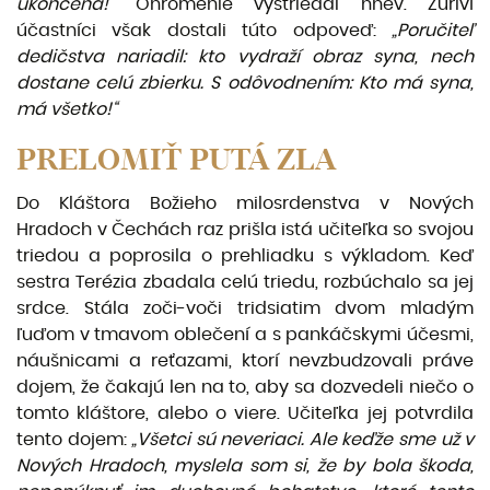
ukončená!“
Ohromenie vystriedal hnev. Zúriví
účastníci však dostali túto odpoveď:
„Poručiteľ
dedičstva
nariadil: kto
vydraží
obraz syna, nech
dostane
celú
zbierku. S
odôvodnením:
Kto
má
syna,
má všetko!“
PRELOMIŤ PUTÁ ZLA
Do Kláštora Božieho milosrdenstva v Nových
Hradoch v Čechách raz prišla istá učiteľka so svojou
triedou a poprosila o prehliadku s výkladom. Keď
sestra Terézia zbadala celú triedu, rozbúchalo sa jej
srdce. Stála zoči-voči tridsiatim dvom mladým
ľuďom v tmavom oblečení a s pankáčskymi účesmi,
náušnicami a reťa­zami, ktorí nevzbudzovali práve
dojem, že čakajú len na to, aby sa dozvedeli niečo o
tomto kláštore, alebo o viere. Učiteľka jej potvrdila
tento dojem:
„Všetci sú
neveriaci. Ale
keďže
sme
už
v
Nových
Hradoch, myslela som si,
že
by bola
škoda,