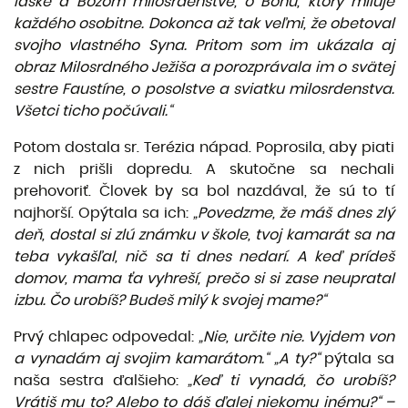
láske
a
Božom
milosrdenstve, o Bohu,
ktorý
miluje
každého
osobitne. Dokonca
až
tak
veľmi, že
obetoval
svojho vlastného Syna. Pritom som im
ukázala
aj
obraz Milosrdného
Ježiša
a
porozprávala
im o
svätej
sestre
Faustíne,
o posolstve a sviatku milosrdenstva.
Všetci
ticho
počúvali.“
Potom dostala sr. Terézia nápad. Poprosila, aby piati
z nich prišli dopredu. A skutočne sa nechali
prehovoriť. Človek by sa bol nazdával, že sú to tí
najhorší. Opýtala sa ich:
„Povedzme,
že máš
dnes
zlý
deň,
dostal si
zlú známku
v
škole,
tvoj
kamarát
sa na
teba
vykašľal, nič
sa ti dnes
nedarí.
A
keď prídeš
domov, mama
ťa vyhreší, prečo
si si zase neupratal
izbu.
Čo urobíš? Budeš milý
k svojej mame?“
Prvý chlapec odpovedal:
„Nie,
určite
nie. Vyjdem von
a
vynadám
aj svojim
kamarátom.“
„A ty?“
pýtala sa
naša sestra ďalšieho:
„Keď
ti
vynadá, čo urobíš?
Vrátiš
mu to? Alebo to
dáš ďalej
niekomu inému?“ –