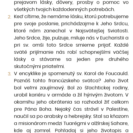
prejavom lásky, dôvery, prosby o pomoc vo
všetkých tvojich každodenných potrebách.
Keď cítime, že nemáme lásku, ktorú potrebujeme
pre svoje poslanie, prichádzajme k Jeho Srdcu,
ktoré nám zanechal v Najsvätejšej Sviatosti.
Jeho Srdce, žije, pulzuje, miluje nás v Eucharistii a
pri sv. omši toto Srdce smieme prijať. Každé
sväté prijímanie nás robí schopnejšími väčšej
lásky a stávame sa jeden pre druhého
skutočnými priateľmi.
V encyklike je spomenutý sv. Karol de Foucauld.
Poznáš tohto francúzskeho svätca? Jeho život
bol veľmi zaujímavý. Bol zo šľachtickej rodiny,
urobil kariéru v armáde a žil hýrivým životom. V
okamihu jeho obrátenia sa rozhodol žiť celkom
pre Pána Boha. Nejaký čas strávil v Palestíne,
naučil sa po arabsky a hebrejsky. Stal sa kňazom
a misionárom medzi Tuarégmi v alžírskej Sahare,
kde aj zomrel. Pohľadaj si jeho životopis a