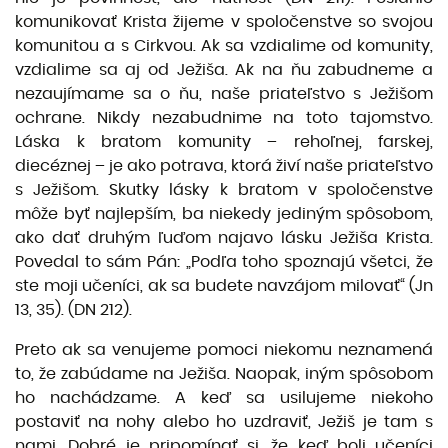
komunikovať Krista žijeme v spoločenstve so svojou
komunitou a s Cirkvou. Ak sa vzdia­lime od komunity,
vzdialime sa aj od Ježiša. Ak na ňu zabudneme a
nezaujímame sa o ňu, naše priateľstvo s Ježišom
ochrane. Nikdy nezabudnime na toto tajomstvo.
Láska k bratom komunity – rehoľnej, farskej,
diecéznej – je ako potrava, ktorá živí naše priateľstvo
s Ježišom. Skutky lásky k bratom v spoločenstve
môže byť najlepším, ba niekedy jediným spôsobom,
ako dať druhým ľu­ďom najavo lásku Ježiša Krista.
Povedal to sám Pán: „Podľa toho spoznajú všetci, že
ste moji učení­ci, ak sa budete navzájom milovať“ (Jn
13, 35). (DN 212).
Preto ak sa venujeme pomoci niekomu neznamená
to, že zabúdame na Ježiša. Naopak, iným spôso­bom
ho nachádzame. A keď sa usilujeme niekoho
postaviť na nohy alebo ho uzdraviť, Ježiš je tam s
nami. Dobré je pripomínať si, že keď boli učeníci