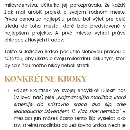
milosrdenstva. Učiteľka jej porozprávala, že každý
žiak mal urobiť projekt o svojom rodnom meste.
Prvou cenou za naj­lepšiu prácu bol výlet pre celú
triedu do toho mesta, ktoré bolo predstavené v
najlepšom projekte. A prvé miesto vyhral práve
chlapec z Nových Hradov.
Takto si Ježišovo Srdce poslúžilo slohovou prácou a
súťažou, aby ukázalo svoju milosrdnú lásku tým, ktorí
by sa s ňou možno nikdy neboli stretli.
KONKRÉTNE KROKY
Pápež František vo svojej encyklike Dilexit nos
(Miloval nás) píše:
„Najznámejšia
modlitba,
ktorá
sme­ruje
do Kristovho srdca ako
šíp,
znie
jednoducho:
Dôverujem
Ti. Viac slov netreba.“
V
mesiaci jún môžeš často tento šíp vysielať ako
tzv. strelnú modlitbu do Ježišovho Srdca. Nech je