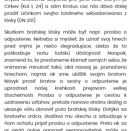
Cirkev (Kol 1, 24) a sám Kristus cez nás dáva ďalej
prúdiť účinkom svojho totálneho sebadarovania z
lásky (DN 201).
Skutkom bratskej lásky môže byť napr. prosba o
odpustenie. Netreba si myslieť, že uznať svoj hriech
pred inými je niečo degradujúce, alebo že to
poškodzuje našu ľudskú dôstojnosť. Naopak,
znamená to, že prestaneme klamať samých seba, že
vnímame minulosť takú, aká naozaj je, poznačenú
hriechom, najmä ak sme ublížili svojim bratom.
Návyk prosiť bratov a sestry o odpustenie je
uprostred našej krehkosti prejavom veľkej
šľachetnosti. Prosba o odpustenie je cestou k
uzdraveniu vzťahov, pretože nanovo otvára dialóg a
ukazuje vôľu obnoviť puto bratskej lásky. Dotýka sa
bratovho srdca, dodáva mu útechu a vzbudzuje v
ňom ochotu prijať prosbu o odpustenie. Preto ak sa
aj nedá úplne napraviť nenapraviteľné, môže sa