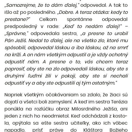
„Samo­zrejme,
že
to
dám ďalej,“
odpovedal. A tak to
išlo až po posledného.
„Dobre. A teraz
otázka:
kedy to
presta­ne?“
Celkom spontánne odpovedal
predposledný v rade:
„Keď
to
nedám ďalej!“
–
„Správne,“
odpovedala sestra,
„a presne to urobil
Pán Ježiš.
Nedal to
ďalej,
ale na
všetko
zlo, ktoré mu
spôsobili,
odpovedal
láskou
a iba
láskou, až
na
smrť
na
kríži.
A on
nám všetkým
odpustil a je
vždy ochotný
odpustiť nám.
A presne o to,
vás
chcem teraz
poprosiť,
aby ste na zlo odpovedali
láskou,
aby ste s
druhými ľuďmi žili
v pokoji, aby ste si nechali
odpustiť
vy a aby ste odpustili aj
tým ostatným.“
Napriek všetkým očakávaniam sa zdalo, že žiaci sú
dojatí a všetci boli zamyslení. A keď im sestra Terézia
ponúkla na rozlúčku obraz Milosrdného Ježiša, ani
jeden z nich ho neodmietol. Keď odchádzali z kosto­
la, opýtala sa ešte sestra učiteľky, ako ich vôbec
napadlo, prísť práve do Kláštora Božieho