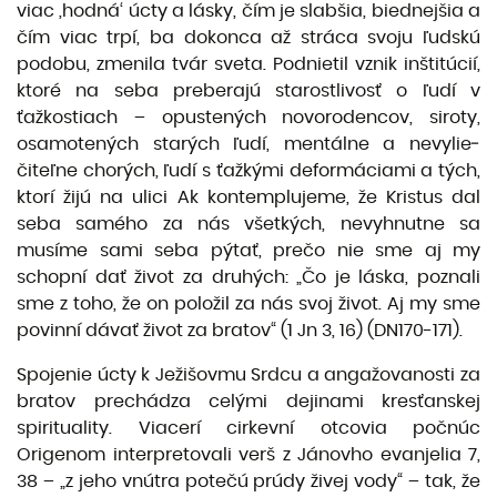
viac ‚hodná‘ úcty a lásky, čím je slabšia, biednejšia a
čím viac trpí, ba dokonca až stráca svoju ľudskú
podobu, zmenila tvár sveta. Podnietil vznik inštitúcií,
ktoré na seba preberajú starostlivosť o ľudí v
ťažkostiach – opustených novorodencov, siroty,
osamotených starých ľudí, mentálne a nevylie­
čiteľne chorých, ľudí s ťažkými deformáciami a tých,
ktorí žijú na ulici Ak kontemplujeme, že Kristus dal
seba samého za nás všetkých, nevyhnutne sa
musíme sami seba pýtať, prečo nie sme aj my
schopní dať život za druhých: „Čo je láska, poznali
sme z toho, že on položil za nás svoj život. Aj my sme
povinní dávať život za bratov“ (1 Jn 3, 16) (DN170-171).
Spojenie úcty k Ježišovmu Srdcu a angažovanosti za
bratov prechádza celými dejinami kresťanskej
spirituality. Viacerí cirkevní otcovia počnúc
Origenom interpretovali verš z Jánovho evanjelia 7,
38 – „z jeho vnútra potečú prúdy živej vody“ – tak, že