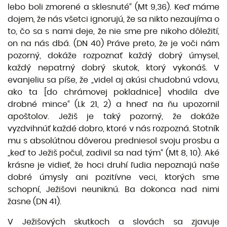
lebo boli zmorené a sklesnuté“ (Mt 9,36). Keď máme
dojem, že nás všetci ignorujú, že sa nikto nezaujíma o
to, čo sa s nami deje, že nie sme pre ni­koho dôležití,
on na nás dbá. (DN 40) Práve preto, že je voči nám
pozorný, dokáže rozpoznať každý dobrý úmysel,
každý nepatrný dobrý skutok, ktorý vykonáš. V
evanjeliu sa píše, že „videl aj akúsi chudobnú vdovu,
ako ta [do chrámovej pokladnice] vhodila dve
drobné mince“ (Lk 21, 2) a hneď na ňu upozornil
apoštolov. Ježiš je taký pozorný, že dokáže
vyzdvihnúť každé dobro, ktoré v nás rozpozná. Stotník
mu s absolútnou dôverou predniesol svoju prosbu a
„keď to Ježiš počul, zadivil sa nad tým“ (Mt 8, 10). Aké
krásne je vidieť, že hoci druhí ľudia nepoznajú naše
dobré úmysly ani pozitívne veci, ktorých sme
schopní, Ježišovi neuniknú. Ba dokonca nad nimi
žasne (DN 41).
V Ježišových skutkoch a slovách sa zjavuje