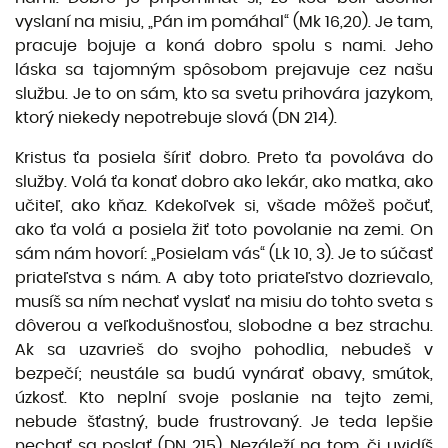
vyslaní na misiu, „Pán im pomáhal“ (Mk 16,20). Je tam,
pracuje bojuje a koná dobro spolu s nami. Jeho
láska sa tajomným spôsobom prejavuje cez našu
službu. Je to on sám, kto sa svetu prihovára jazykom,
ktorý niekedy nepotrebuje slová (DN 214).
Kristus ťa posiela šíriť dobro. Preto ťa povoláva do
služby. Volá ťa konať dobro ako lekár, ako mat­ka, ako
učiteľ, ako kňaz. Kdekoľvek si, všade môžeš počuť,
ako ťa volá a posiela žiť toto povolanie na zemi. On
sám nám hovorí: „Posielam vás“ (Lk 10, 3). Je to súčasť
priateľstva s nám. A aby toto priateľstvo dozrievalo,
musíš sa ním nechať vyslať na misiu do tohto sveta s
dôverou a veľkoduš­nosťou, slobodne a bez strachu.
Ak sa uzavrieš do svojho pohodlia, nebudeš v
bezpečí; neustále sa budú vynárať obavy, smútok,
úzkosť. Kto neplní svoje poslanie na tejto zemi,
nebude šťastný, bude frustrovaný. Je teda lepšie
nechať sa poslať (DN 215). Nezáleží na tom, či uvidíš