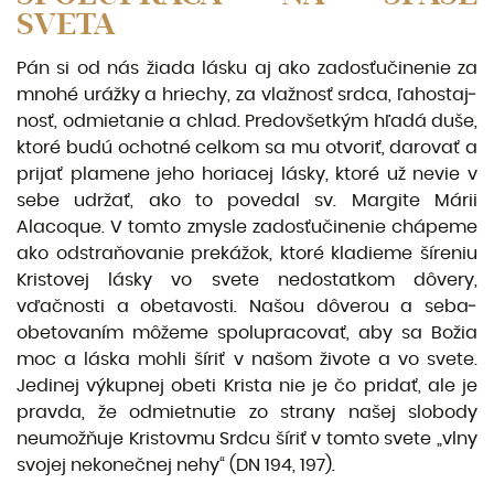
SVETA
Pán si od nás žiada lásku aj ako zadosťučinenie za
mnohé urážky a hriechy, za vlažnosť srdca, ľahostaj­
nosť, odmietanie a chlad. Predovšetkým hľadá duše,
ktoré budú ochotné celkom sa mu otvoriť, darovať a
prijať plamene jeho horiacej lásky, ktoré už nevie v
sebe udržať, ako to povedal sv. Margite Márii
Alacoque. V tomto zmysle zadosťučinenie chápeme
ako odstraňovanie prekážok, ktoré kladieme šíreniu
Kristovej lásky vo svete nedostatkom dôvery,
vďačnosti a obetavosti. Našou dôverou a seba­
obetovaním môžeme spolupracovať, aby sa Božia
moc a láska mohli šíriť v našom živote a vo svete.
Jedinej výkupnej obeti Krista nie je čo pridať, ale je
pravda, že odmietnutie zo strany našej slobody
neumožňuje Kristovmu Srdcu šíriť v tomto svete „vlny
svojej nekonečnej nehy“ (DN 194, 197).