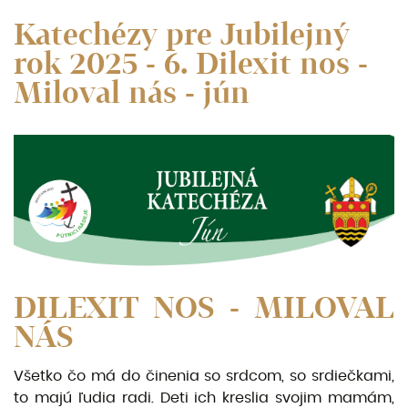
Katechézy pre Jubilejný
rok 2025 - 6. Dilexit nos -
Miloval nás - jún
DILEXIT NOS - MILOVAL
NÁS
Všetko čo má do činenia so srdcom, so srdiečkami,
to majú ľudia radi. Deti ich kreslia svojim mamám,