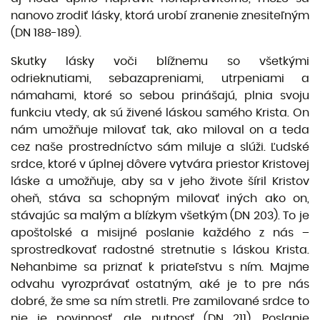
nanovo zrodiť lásky, ktorá urobí zranenie znesiteľným
(DN 188-189).
Skutky lásky voči blížnemu so všetkými
odrieknutiami, sebazapreniami, utrpeniami a
námahami, ktoré so sebou prinášajú, plnia svoju
funkciu vtedy, ak sú živené láskou samého Krista. On
nám umožňuje milovať tak, ako miloval on a teda
cez naše prostredníctvo sám miluje a slúži. Ľudské
srd­ce, ktoré v úplnej dôvere vytvára priestor Kristovej
láske a umožňuje, aby sa v jeho živote šíril Kris­tov
oheň, stáva sa schopným milovať iných ako on,
stávajúc sa malým a blízkym všetkým (DN 203). To je
apoštolské a misijné poslanie každého z nás –
sprostredkovať radostné stretnutie s láskou Krista.
Nehanbime sa priznať k priateľstvu s ním. Majme
odvahu vyrozprávať ostatným, aké je to pre nás
dobré, že sme sa ním stretli. Pre zamilované srdce to
nie je povinnosť, ale nutnosť (DN 211). Poslanie