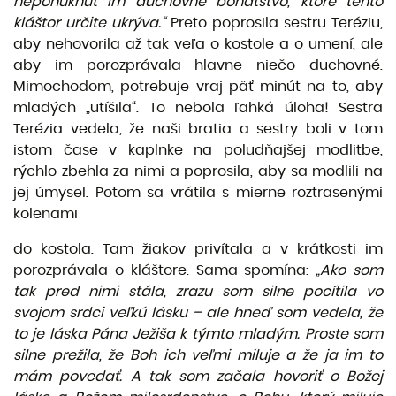
neponúknuť
im duchovné bohatstvo, ktoré tento
kláštor určite ukrýva.“
Preto po­prosila sestru Teréziu,
aby nehovorila až tak veľa o kostole a o umení, ale
aby im porozprávala hlavne niečo duchovné.
Mimochodom, potrebuje vraj päť minút na to, aby
mladých „utíšila“. To nebola ľahká úloha! Sestra
Terézia vedela, že naši bratia a sestry boli v tom
istom čase v kaplnke na poludňajšej modlitbe,
rýchlo zbehla za nimi a poprosila, aby sa modlili na
jej úmysel. Potom sa vrátila s mierne roztrasenými
kolenami
do kostola. Tam žiakov privítala a v krátkosti im
porozprávala o kláštore. Sama spomína:
„Ako som
tak pred nimi
stála,
zrazu som silne
pocítila
vo
svojom srdci
veľkú lásku
– ale
hneď
som vedela,
že
to je
láska Pána Ježiša
k
týmto mladým.
Proste som
silne
prežila, že
Boh ich
veľmi
miluje a
že
ja im to
mám povedať.
A tak som
začala hovoriť
o
Božej