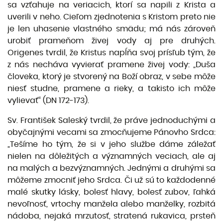
sa vzťahuje na veriacich, ktorí sa napili z Krista a
uverili v neho. Cieľom zjednotenia s Kristom preto nie
je len uhasenie vlastného smädu; má nás zároveň
urobiť prameňom živej vody aj pre druhých.
Origenes tvrdil, že Kristus napĺňa svoj prísľub tým, že
z nás necháva vyvierať pramene živej vody: „Duša
človeka, ktorý je stvorený na Boží obraz, v sebe môže
niesť studne, pramene a rieky, a takisto ich môže
vylievať“ (DN 172-173).
Sv. František Saleský tvrdil, že práve jednoduchými a
obyčajnými vecami sa zmocňujeme Pánov­ho Srdca:
„Tešíme ho tým, že si v jeho službe dáme záležať
nielen na dôležitých a významných veciach, ale aj
na malých a bezvýznamných. Jednými a druhými sa
môžeme zmocniť jeho Srdca. Či už sú to každodenné
malé skutky lásky, bolesť hlavy, bolesť zubov, ľahká
nevoľnosť, vrtochy manžela alebo manželky, rozbitá
nádoba, nejaká mrzutosť, stratená rukavica, prsteň