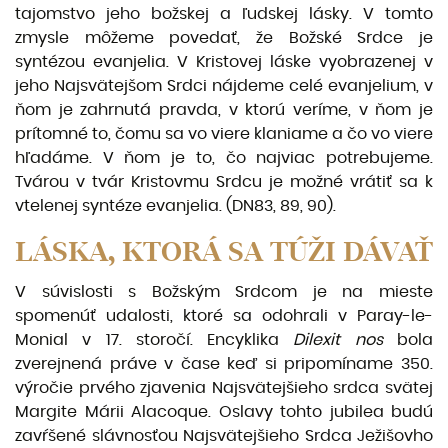
tajomstvo jeho božskej a ľudskej lásky. V tomto
zmys­le môžeme povedať, že Božské Srdce je
syntézou evanjelia. V Kristovej láske vyobrazenej v
jeho Najsvätejšom Srdci nájdeme celé evanjelium, v
ňom je zahrnutá pravda, v ktorú veríme, v ňom je
prítomné to, čomu sa vo viere klaniame a čo vo viere
hľadáme. V ňom je to, čo najviac potrebujeme.
Tvárou v tvár Kristovmu Srdcu je možné vrátiť sa k
vtelenej syntéze evanjelia. (DN83, 89, 90).
LÁSKA, KTORÁ SA TÚŽI DÁVAŤ
V súvislosti s Božským Srdcom je na mieste
spomenúť udalosti, ktoré sa odohrali v Paray-le-
Monial v 17. storočí. Encyklika
Dilexit nos
bola
zverejnená práve v čase keď si pripomíname 350.
výročie prvého zjavenia Najsvätejšieho srdca svätej
Margite Márii Alacoque. Oslavy tohto jubilea budú
za­vŕšené slávnosťou Najsvätejšieho Srdca Ježišovho