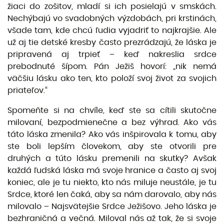
žiaci do zošitov, mladí si ich posielajú v smskách.
Nechýbajú vo svadobných výzdobách, pri krstinách,
všade tam, kde chcú ľudia vyjadriť to najkrajšie. Ale
už aj tie detské kresby často prezrádzajú, že láska je
pripravená aj trpieť – keď nakreslia srdce
prebodnuté šípom. Pán Ježiš hovorí: „nik nemá
väčšiu lásku ako ten, kto položí svoj život za svojich
priateľov.“
Spomeňte si na chvíle, keď ste sa cítili skutočne
milovaní, bezpodmienečne a bez výhrad. Ako vás
táto láska zmenila? Ako vás inšpirovala k tomu, aby
ste boli lepším človekom, aby ste otvorili pre
druhých a túto lásku premenili na skutky? Avšak
každá ľudská láska má svoje hranice a často aj svoj
koniec, ale je tu niekto, kto nás miluje neustále, je tu
Srdce, ktoré len čaká, aby sa nám darovalo, aby nás
milovalo – Najsvätejšie Srdce Ježišovo. Jeho láska je
bezhraničná a večná. Miloval nás až tak, že si svoje