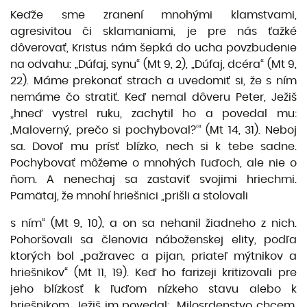
Keďže sme zranení mnohými klamstvami,
agresivitou či sklamaniami, je pre nás ťažké
dôverovať, Kristus nám šepká do ucha povzbudenie
na odvahu: „Dúfaj, synu“ (Mt 9, 2), „Dúfaj, dcéra“ (Mt 9,
22). Máme prekonať strach a uvedomiť si, že s ním
nemáme čo stratiť. Keď nemal dôveru Peter, Ježiš
„hneď vystrel ruku, zachytil ho a povedal mu:
‚Maloverný, prečo si pochyboval?‘“ (Mt 14, 31). Neboj
sa. Dovoľ mu prísť blízko, nech si k tebe sadne.
Pochybovať môžeme o mnohých ľuďoch, ale nie o
ňom. A nenechaj sa zastaviť svojimi hriechmi.
Pamätaj, že mnohí hriešnici „prišli a stolovali
s ním“ (Mt 9, 10), a on sa nehanil žiadneho z nich.
Pohoršovali sa členovia náboženskej elity, podľa
ktorých bol „pažravec a pijan, priateľ mýtnikov a
hriešnikov“ (Mt 11, 19). Keď ho farizeji kritizo­vali pre
jeho blízkosť k ľuďom nízkeho stavu alebo k
hriešnikom, Ježiš im povedal: „Milosrdenstvo chcem,