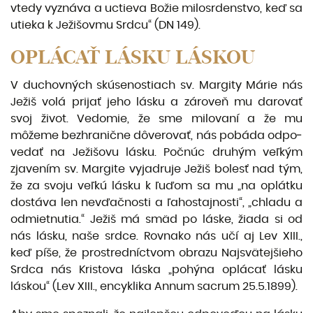
vtedy vyznáva a uctieva Božie milosrden­stvo, keď sa
utieka k Ježišovmu Srdcu“ (DN 149).
OPLÁCAŤ LÁSKU LÁSKOU
V duchovných skúsenostiach sv. Margity Márie nás
Ježiš volá prijať jeho lásku a zároveň mu darovať
svoj život. Vedomie, že sme milovaní a že mu
môžeme bezhranične dôverovať, nás pobáda odpo­
vedať na Ježišovu lásku. Počnúc druhým veľkým
zjavením sv. Margite vyjadruje Ježiš bolesť nad tým,
že za svoju veľkú lásku k ľuďom sa mu „na oplátku
dostáva len nevďačnosti a ľahostajnosti“, „chladu a
odmietnutia.“ Ježiš má smäd po láske, žiada si od
nás lásku, naše srdce. Rovnako nás učí aj Lev XIII.,
keď píše, že prostredníctvom obrazu Najsvätejšieho
Srdca nás Kristova láska „pohýna oplácať lásku
láskou“ (Lev XIII., encyklika Annum sacrum 25.5.1899).