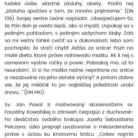
ľudské úsilie, vlastné zásluhy, obety... Podľa nej
„zásluha spočíva v tom, že mnoho prijímame.“ (DN
139). Svojej sestre Leónii napísala: „Ubezpečujem ťa,
že Pán Boh je oveľa lepší, ako si myslíš. Uspokojí sa s
jediným pohľadom, s jediným vzdychom lásky. Zdá
sa mi veľmi ľahké cvičiť sa v dokonalosti, lebo som
pochopila, že stačí chytiť Ježiša za srdce! Pozri na
malé dieťa, ktoré práve nahnevalo matku. Ak k nej s
úsmevom vystrie rúčky a povie: ‚Pobozkaj ma, už to
neurobím‘, či si ho matka nežne nepritisne na srdce
a nezabudne na jeho detské výčiny? A pritom dobre
vie, že jej miláčik to pri najbližšej príležitosti urobí
znovu...“ (DN 140).
Sv. Ján Pavol II. motivovaný skúsenosťami sv.
Faustíny Kowalskej a zároveň čerpajúc z duchovné­
ho dedičstva svätého biskupa Jozefa Sebastiana
Pelczara, úzko prepojil uvažovanie o milosrden­stve
práve s úctou ku Kristovmu Srdcu: „Cirkev najmä