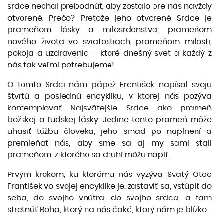
srdce ne­chal prebodnúť, aby zostalo pre nás navždy
otvorené. Prečo? Pretože jeho otvorené Srdce je
prameňom lásky a milosrdenstva, prameňom
nového života vo sviatostiach, prameňom milosti,
pokoja a uzdrave­nia – ktoré dnešný svet a každý z
nás tak veľmi potrebujeme!
O tomto Srdci nám pápež František napísal svoju
štvrtú a poslednú encykliku, v ktorej nás pozýva
kontemplovať Najsvätejšie Srdce ako prameň
božskej a ľudskej lásky. Jedine tento prameň môže
uhasiť túžbu človeka, jeho smäd po naplnení a
premieňať nás, aby sme sa aj my sami stali
prameňom, z kto­rého sa druhí môžu napiť.
Prvým krokom, ku ktorému nás vyzýva Svätý Otec
František vo svojej encyklike je: zastaviť sa, vstúpiť do
seba, do svojho vnútra, do svojho srdca, a tam
stretnúť Boha, ktorý na nás čaká, ktorý nám je blízko.