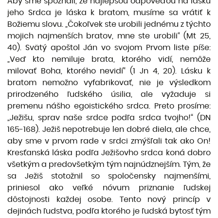
Aby sme spoznali, že najlepšou odpoveďou na lásku
jeho Srdca je láska k bratom, musíme sa vrátiť k
Božiemu slovu. „Čokoľvek ste urobili jednému z týchto
mojich najmenších bratov, mne ste urobili“ (Mt 25,
40). Svätý apoštol Ján vo svojom Prvom liste píše:
„Veď kto nemiluje brata, ktorého vidí, nemôže
milovať Boha, ktorého nevidí“ (1 Jn 4, 20). Lásku k
bratom nemožno vy­fabrikovať, nie je výsledkom
prirodzeného ľudského úsilia, ale vyžaduje si
premenu nášho egois­tického srdca. Preto prosíme:
„Ježišu, sprav naše srdce podľa srdca tvojho!“ (DN
165-168). Ježiš nepotrebuje len dobré diela, ale chce,
aby sme v prvom rade v srdci zmýšľali tak ako On!
Kresťanská láska podľa Ježišovho srdca koná dobro
všetkým a predovšetkým tým najnúdznejším. Tým, že
sa Je­žiš stotožnil so spoločensky najmenšími,
priniesol ako veľké nóvum priznanie ľudskej
dôstojnos­ti každej osobe. Tento nový princíp v
dejinách ľudstva, podľa ktorého je ľudská bytosť tým