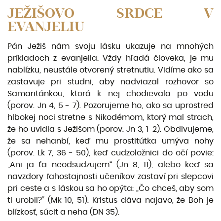
JEŽIŠOVO SRDCE V
EVANJELIU
Pán Ježiš nám svoju lásku ukazuje na mnohých
príkladoch z evanjelia: Vždy hľadá človeka, je mu
na­blízku, neustále otvorený stretnutiu. Vidíme ako sa
zastavuje pri studni, aby nadviazal rozhovor so
Samaritánkou, ktorá k nej chodievala po vodu
(porov. Jn 4, 5 - 7). Pozorujeme ho, ako sa uprostred
hlbokej noci stretne s Nikodémom, ktorý mal strach,
že ho uvidia s Ježišom (porov. Jn 3, 1-2). Ob­divujeme,
že sa nehanbí, keď mu prostitútka umýva nohy
(porov. Lk 7, 36 - 50), keď cudzoložnici do očí povie:
„Ani ja ťa neodsudzujem“ (Jn 8, 11), alebo keď sa
navzdory ľahostajnosti učeníkov za­staví pri slepcovi
pri ceste a s láskou sa ho opýta: „Čo chceš, aby som
ti urobil?“ (Mk 10, 51). Kristus dáva najavo, že Boh je
blízkosť, súcit a neha (DN 35).