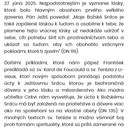
27. júna 2025. Najpodstatnejším je vyznanie lás­ky,
ktoré bolo hlavným obsahom prvého veľkého
zjavenia. Pán Ježiš povedal: „Moje Božské Srdce je
také zapálené láskou k ľuďom a osobitne k tebe, že
plamene tejto vrúcnej lásky už nedokáže udržať v
sebe; cíti potrebu šíriť ich prostredníctvom teba a
ukázať sa ľuďom, aby ich obohatilo vzácnymi
pokladmi, ktoré ti zjavím“ (DN 119).
Ďalšími príkladmi, ktoré nám pápež František
predkladá sú: sv. Karol de Foucauld a sv. Terézia z Li-
sieux, ktorí novým spôsobom prinášajú podstatu
úcty k Ježišovmu Srdcu, ktorou je bezhraničná
dôvera v jeho lásku a milosrdenstvo. Ako múdra
učiteľka Cirkvi nám vysvetľuje, že úcta k Božskému
Srdcu má byť založená na priateľstve a dôvere viac
ako na spoliehaní sa na vlastné obety (DN 135). V
mnohých textoch sv. Terézie si možno všimnúť boj
proti formám spirituality, ktoré sú príliš zamerané na