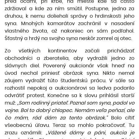
pred očami, pri krbe, na mieste kde sa často
zdržiaval a kde za ním smútil. Postupne, jedna za
druhou, k nemu doliehali správy o hrdinskosti jeho
syna. Mnohých kamarátov zachránil v nasadení
vlastného života, až nakoniec on sám podľahol.
Šťastný a hrdý na svojho syna neskôr zomrel aj otec.
Zo všetkých kontinentov začali prichádzať
obchodníci a zberatelia, aby vydražili jedno zo
slávnych diel. Poverený aukcionár však hneď na
úvod nechal priniesť obrázok syna. Nikto nemal
záujem vydražiť túto študentskú prácu. V sále sa
rozhostil nepokoj a aukcionárovi sa ledva podarilo
odvrátiť protest. Konečne sa k slovu prihlásil starší
muž:
„Som
rodinný priateľ.
Poznal som syna, padol vo
vojne. Bol to
dobrý
chlapec.
Nemám veľa peňazí,
ale
čo mám, rád dám
za tento
obrázok.“
Bolo cítiť
všeobecnú úľavu. Teraz sa mohlo po­kračovať. Tu
zrazu oznámili:
„Vážené dámy
a
páni,
aukcia je