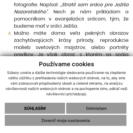
fotografie. Napísal:
„Stratil som srdce pre
Ježiša
Nazaretského“.
Nech je nám príkladom a
pomocníkom v evanjelizácii srdcom, tým, že
budeme mať v srdci Ježiša.
Možno máte doma veľa pekných obrazov
zachytávajúcich krásy prírody, reprodukcie
malieb svetových majstrov, alebo portréty
predkov. Je však obraz, s ktorým sa spája
prisľúbenie Božského Srdca:
Požehnám tiež
Používame cookies
domy, kde bude
vystavený
a
uctievaný
obraz
Súbory cookie a ďalšie technológie sledovania používame na zlepšenie
môjho Najsvätejšieho
Srdca.
Ak nemáš doma
vášho zážitku z prehliadania našich webových stránok, na to, aby sme
tento vzácny obraz, pokús sa si ho v tomto
vám zobrazovali prispôsobený obsah a cielené reklamy, na analýzu
návštevnosti našich webových stránok a na pochopenie toho, odkiaľ naši
mesiaci zadovážiť.
návštevníci prichádzajú.
6. katechéza - jún - Dilexit nos - Miloval nás
SÚHLASÍM
Odmietam
na tlač s obrázkami a grafickou úpravou
(164.45 kb)
Zmeniť moje nastavenia