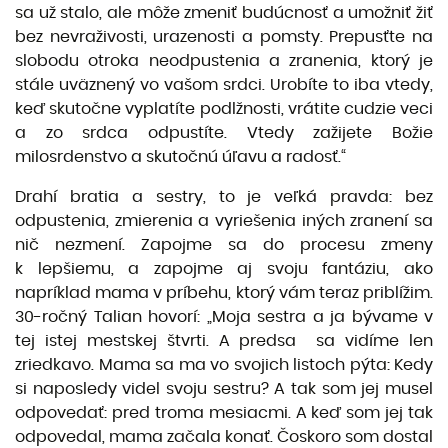
sa už stalo, ale môže zmeniť budúcnosť a umožniť žiť
bez nevraživosti, urazenosti a pomsty. Prepusťte na
slobodu otroka neodpustenia a zranenia, ktorý je
stále uväznený vo vašom srdci. Urobíte to iba vtedy,
keď skutočne vyplatíte podlžnosti, vrátite cudzie veci
a zo srdca odpustíte. Vtedy zažijete Božie
milosrdenstvo a skutočnú úľavu a radosť.“
Drahí bratia a sestry, to je veľká pravda: bez
odpustenia, zmierenia a vyriešenia iných zranení sa
nič nezmení. Zapojme sa do procesu zmeny
k lepšiemu, a zapojme aj svoju fantáziu, ako
napríklad mama v príbehu, ktorý vám teraz priblížim.
30-ročný Talian hovorí: „Moja sestra a ja bývame v
tej istej mestskej štvrti. A predsa sa vidíme len
zriedkavo. Mama sa ma vo svojich listoch pýta: Kedy
si naposledy videl svoju sestru? A tak som jej musel
odpovedať: pred troma mesiacmi. A keď som jej tak
odpovedal, mama začala konať. Čoskoro som dostal