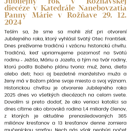
Jubilejný rok v Rožňavskej
diecéze v Katedrále Nanebovzatia
Panny Márie v Rožňave 29. 12.
2024
Teším sa, že sme sa mohli zísť pri otvorení
Jubilejného roka, ktorý vyhlásil Svätý Otec František.
Dnes prežívame tradičnú i vzácnu historickú chvíľu.
Tradičnú, keď upriamujeme pozornosť na Svätú
rodinu ˗ Ježiša, Máriu a Jozefa, a tým na tvár rodiny,
ktorú podľa Božieho plánu tvoria: muž, žena, dieťa
alebo deti; hoci aj bezdetné manželstvo muža a
ženy má v Božom pláne svoje miesto a svoj význam.
Historickou chvíľou je otvorenie Jubilejného roka
2025 dnes vo všetkých diecézach na celom svete.
Dovolím si preto dodať, že ako veriaci katolíci sa
dnes cítime ako obrovská rodina 1,4 miliardy členov,
z ktorých je aktuálne prenasledovaných 365
miliónov kresťanov a 13 kresťanov denne zomiera
mučeníckou smrťou. Nech nás však neohúri počet