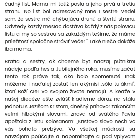
čudný list. Mama mi totiž poslala jeho prvú a tretiu
stranu. No list bol adresovaný mne i sestre. Vedel
som, že sestra má chýbajúcu druhú a štvrtú stranu.
Odvtedy každý mesiac dostáva každý z nás polovicu
listu a my so sestrou sa zakaždým tešíme, že máme
príležitosť spoločne stráviť večer.“ Také niečo dokáže
iba mama.
Bratia a sestry, ak chceme byť naozaj pútnikmi
nádeje podľa hesla Jubilejného roka, musíme začať
tento rok práve tak, ako bolo spomenuté. Inak
môžeme i naďalej zostať len akýmisi „sólo tulákmi“,
ktorí Boží cieľ vo svojom živote nemajú. A keďže v
našej diecéze ešte zvlášť kladieme dôraz na stálu
jednotu s Ježišom Kristom, dnešný príhovor zakončím
veľmi hlbokými slovami, znova od svätého Pavla
apoštola z listu Kolosanom: „Kristovo slovo nech vo
vás bohato prebýva. Vo všetkej múdrosti sa
navzájom poúčajte a napomínajte a pod vplyvom