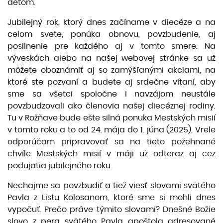
deťom.
Jubilejný rok, ktorý dnes začíname v diecéze a na
celom svete, ponúka obnovu, povzbudenie, aj
posilnenie pre každého aj v tomto smere. Na
výveskách alebo na našej webovej stránke sa už
môžete oboznámiť aj so zamýšľanými akciami, na
ktoré ste pozvaní a budete aj srdečne vítaní, aby
sme sa všetci spoločne i navzájom neustále
povzbudzovali ako členovia našej diecéznej rodiny.
Tu v Rožňave bude ešte silná ponuka Mestských misií
v tomto roku a to od 24. mája do 1. júna (2025). Vrele
odporúčam pripravovať sa na tieto požehnané
chvíle Mestských misií v máji už odteraz aj cez
podujatia jubilejného roku.
Nechajme sa povzbudiť a tiež viesť slovami svätého
Pavla z Listu Kolosanom, ktoré sme si mohli dnes
vypočuť. Prečo práve týmito slovami? Dnešné Božie
slovo z pera svätého Pavla apoštola adresované