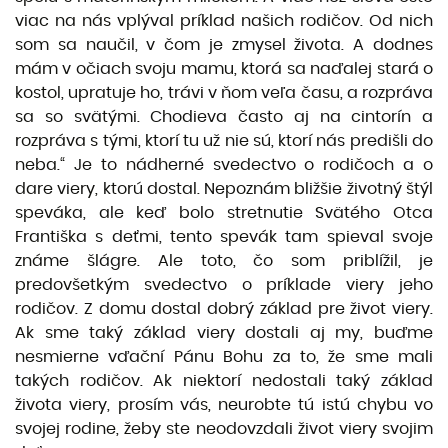
viac na nás vplýval príklad našich rodičov. Od nich
som sa naučil, v čom je zmysel života. A dodnes
mám v očiach svoju mamu, ktorá sa naďalej stará o
kostol, upratuje ho, trávi v ňom veľa času, a rozpráva
sa so svätými. Chodieva často aj na cintorín a
rozpráva s tými, ktorí tu už nie sú, ktorí nás predišli do
neba.“ Je to nádherné svedectvo o rodičoch a o
dare viery, ktorú dostal. Nepoznám bližšie životný štýl
speváka, ale keď bolo stretnutie Svätého Otca
Františka s deťmi, tento spevák tam spieval svoje
známe šlágre. Ale toto, čo som priblížil, je
predovšetkým svedectvo o príklade viery jeho
rodičov. Z domu dostal dobrý základ pre život viery.
Ak sme taký základ viery dostali aj my, buďme
nesmierne vďační Pánu Bohu za to, že sme mali
takých rodičov. Ak niektorí nedostali taký základ
života viery, prosím vás, neurobte tú istú chybu vo
svojej rodine, žeby ste neodovzdali život viery svojim