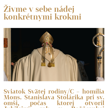
Živme v sebe nádej
konkrétnymi krokmi
Sviatok Svätej rodiny/C – homília
Mons. Stanislava Stolárika pri sv.
omši, počas ktorej otvoril