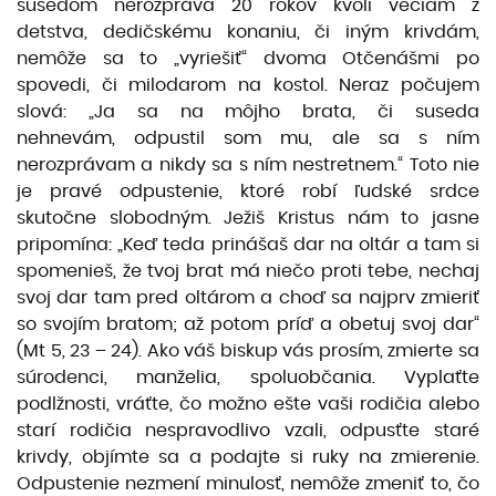
susedom nerozpráva 20 rokov kvôli veciam z
detstva, dedičskému konaniu, či iným krivdám,
nemôže sa to „vyriešiť“ dvoma Otčenášmi po
spovedi, či milodarom na kostol. Neraz počujem
slová: „Ja sa na môjho brata, či suseda
nehnevám, odpustil som mu, ale sa s ním
nerozprávam a nikdy sa s ním nestretnem.“ Toto nie
je pravé odpustenie, ktoré robí ľudské srdce
skutočne slobodným. Ježiš Kristus nám to jasne
pripomína: „Keď teda prinášaš dar na oltár a tam si
spomenieš, že tvoj brat má niečo proti tebe, nechaj
svoj dar tam pred oltárom a choď sa najprv zmieriť
so svojím bratom; až potom príď a obetuj svoj dar“
(Mt 5, 23 – 24). Ako váš biskup vás prosím, zmierte sa
súrodenci, manželia, spoluobčania. Vyplaťte
podlžnosti, vráťte, čo možno ešte vaši rodičia alebo
starí rodičia nespravodlivo vzali, odpusťte staré
krivdy, objímte sa a podajte si ruky na zmierenie.
Odpustenie nezmení minulosť, nemôže zmeniť to, čo