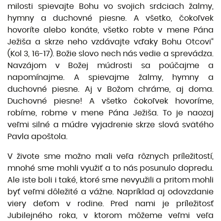
milosti spievajte Bohu vo svojich srdciach žalmy,
hymny a duchovné piesne. A všetko, čokoľvek
hovoríte alebo konáte, všetko robte v mene Pána
Ježiša a skrze neho vzdávajte vďaky Bohu Otcovi“
(Kol 3, 16-17). Božie slovo nech nás vedie a sprevádza.
Navzájom v Božej múdrosti sa poúčajme a
napomínajme. A spievajme žalmy, hymny a
duchovné piesne. Aj v Božom chráme, aj doma.
Duchovné piesne! A všetko čokoľvek hovoríme,
robíme, robme v mene Pána Ježiša. To je naozaj
veľmi silné a múdre vyjadrenie skrze slová svätého
Pavla apoštola.
V živote sme možno mali veľa rôznych príležitostí,
mnohé sme mohli využiť a to nás posunulo dopredu.
Ale iste boli i také, ktoré sme nevyužili a pritom mohli
byť veľmi dôležité a vážne. Napríklad aj odovzdanie
viery deťom v rodine. Pred nami je príležitosť
Jubilejného roka, v ktorom môžeme veľmi veľa