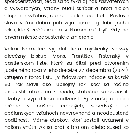
spoločenstvách, teda sa to týka aj nás zasvätených
a vysvätených; vzťahy budú škrípať a hrozí nielen
otupenie vzťahov, ale aj ich koniec. Tieto Pavlove
slová veľmi dobre približujú obsah aj Jubilejného
roka, ktorý začíname, a v ktorom má byť vždy na
prvom mieste odpustenie a zmierenie.
Veľmi konkrétne vyjadril tieto myšlienky spišský
diecézny biskup Mons. František Trstenský v
pastierskom liste, ktorý sa čítal pred otvorením
jubilejného roka v jeho diecéze 22. decembra (2024).
Citujem z tohto listu: „V židovskom národe sa každý
50. rok slávil ako jubilejný rok, keď sa reálne
prepustili otroci na slobodu, skutočne sa odpustili
dlžoby a vyplatili sa podlžnosti. Aj v našej diecéze
máme v našich rodinných, susedských a
občianskych vzťahoch nevyrovnané a neodpustené
podlžnosti. Máme otrokov, ktorí zostali uväznení v
našom vnútri. Ak sa brat s bratom, alebo sused so