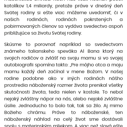
katolíkov 1,4 miliardy, pretože práve v dnešný deň
Svätej rodiny si ešte viac môžeme uvedomiť, či v
našich rodinách, rodinách pokrstených a
pobirmovaných členov sa vydáva svedectvo aspoň
približujúce sa životu Svätej rodiny.
Skúsme to porovnať napríklad so svedectvom
známeho talianskeho speváka Al Bana ktorý na
svojich rodičov a zvlášť na svoju mamu si vo svojej
autobiografii spomína takto: „Pre môjho otca a moju
mamu každý deň začínal v mene Božom. V našej
rodine podobne ako v iných rodinách nášho
prostredia náboženský rozmer života prenikal všetky
skutočnosti života, teda nielen v kostole. To nebol
nejaký zvláštny nápor na nás, alebo nejaké zvláštne
úsilie. Jednoducho to bolo tak, tak sa žilo. Aj mimo
Božieho chrámu. Práve to náboženské, ten
náboženský náhľad na celý život sme dostávali
spolu s materinským mliekom. A viac než slová ešte