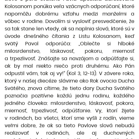
Kolosanom ponúka veľa vzácnych odporúčaní, ktoré
napomôžu dobrému vzťahu medzi manželmi a
vôbec v rodine. Dovolím si vysloviť presvedčenie, že
sa tak stane len vtedy, ak sa naplnia slová, ktoré sú v
úvode dnešného čítania z Listu Kolosanom, keď
svätý Pavol odporúča: „Oblečte si hlboké
milosrdenstvo, láskavosť, pokoru, miernosť
a trpezlivosť. Znášajte sa navzájom a odpúšťajte si,
ak by mal niekto niečo proti druhému. Ako Pán
odpustil vám, tak aj vy!“ (Kol 3, 12-13). V závere roka,
ktorý v našej diecéze slávime ako Rok ovocia Ducha
Svätého, znova cítime, že tieto dary Ducha Svätého
poznačia pozitívne každú jednu rodinu, každého
jedného človeka: milosrdenstvo, láskavosť, pokora,
miernosť, trpezlivosť, odpúšťanie. Vy, ktorí žijete
v rodinách, ba všetci, ktorí sme vyšli z rodín, vieme
veľmi dobre, že ak sa tieto Pavlove slová nebudú
realizovať v rodinách, ale aj duchovných