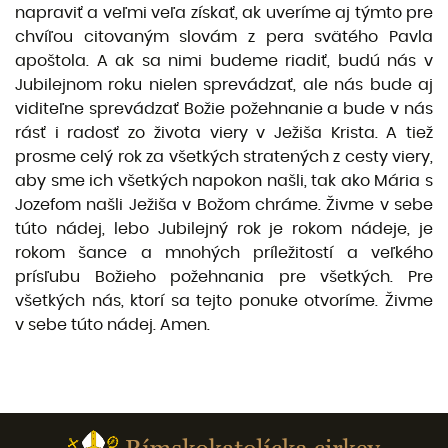
napraviť a veľmi veľa získať, ak uveríme aj týmto pre
chvíľou citovaným slovám z pera svätého Pavla
apoštola. A ak sa nimi budeme riadiť, budú nás v
Jubilejnom roku nielen sprevádzať, ale nás bude aj
viditeľne sprevádzať Božie požehnanie a bude v nás
rásť i radosť zo života viery v Ježiša Krista. A tiež
prosme celý rok za všetkých stratených z cesty viery,
aby sme ich všetkých napokon našli, tak ako Mária s
Jozefom našli Ježiša v Božom chráme. Živme v sebe
túto nádej, lebo Jubilejný rok je rokom nádeje, je
rokom šance a mnohých príležitostí a veľkého
prísľubu Božieho požehnania pre všetkých. Pre
všetkých nás, ktorí sa tejto ponuke otvoríme. Živme
v sebe túto nádej. Amen.