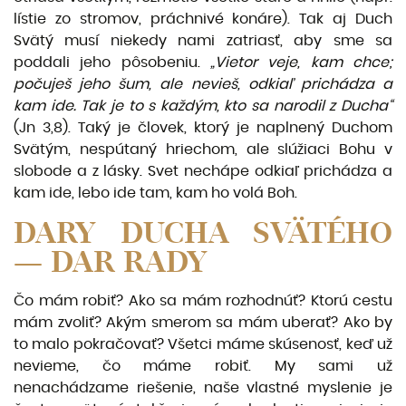
lístie zo stromov, práchnivé konáre). Tak aj Duch
Svätý musí niekedy nami zatriasť, aby sme sa
poddali jeho pôsobeniu.
„Vietor veje, kam chce;
počuješ jeho šum, ale nevieš, odkiaľ prichádza a
kam ide. Tak je to s každým, kto sa narodil z Du­cha“
(Jn 3,8). Taký je človek, ktorý je naplnený Duchom
Svätým, nespútaný hriechom, ale slúžiaci Bohu v
slobode a z lásky. Svet nechápe odkiaľ prichádza a
kam ide, lebo ide tam, kam ho volá Boh.
DARY DUCHA SVÄTÉHO
— DAR RADY
Čo mám robiť? Ako sa mám rozhodnúť? Ktorú cestu
mám zvoliť? Akým smerom sa mám uberať? Ako by
to malo pokračovať? Všetci máme skúsenosť, keď už
nevie­me, čo máme robiť. My sami už
nenachádzame riešenie, naše vlastné myslenie je