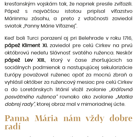
kresťanským vojskám tak, že napriek presile zvíťazili.
Pápež s najväčšou istotou pripísal víťazstvo
Máriinmu zásahu, a preto z vďačnosti zaviedol
sviatok „Panny Márie Víťaznej“.
Keď boli Turci porazení aj pri Belehrade v roku 1716,
pápež Kliment XI.
zaviedol pre celú Cirkev na prvú
októbrovú nedeľu Slávnosť svätého ruženca. Neskôr
pápež Lev XIII.
, ktorý v čase zhor­šujúcich sa
sociálnych podmienok a nastupujúcej sekularizácie
Európy považoval ruženec opäť za mocnú zbraň a
vyhlásil október za ružencový mesiac pre celú Cirkev
a do Loretánskych litánií vlo­žil zvolanie
„Kráľovná
posvätného ruženca“
rovnako ako zvolanie
„Matka
dobrej rady“
, ktorej obraz mal v mimoriadnej úcte.
Panna
Mária nám vždy
dobre
radí