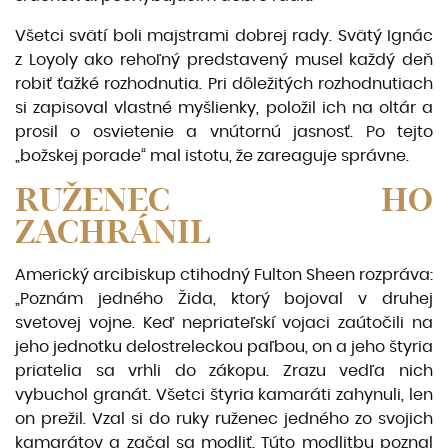
Všetci svätí boli majstrami dobrej rady. Svätý Ignác
z Loyoly ako rehoľný predstavený musel každý deň
robiť ťažké rozhodnutia. Pri dôležitých rozhodnutiach
si zapisoval vlastné myšlienky, položil ich na oltár a
prosil o osvietenie a vnútornú jasnosť. Po tejto
„božskej porade“ mal istotu, že zarea­guje správne.
RUŽENEC HO
ZACHRÁNIL
Americký arcibiskup ctihodný Fulton Sheen rozpráva:
„Poznám jedného Žida, kto­rý bojoval v druhej
svetovej vojne. Keď nepriateľskí vojaci zaútočili na
jeho jed­notku delostreleckou paľbou, on a jeho štyria
priatelia sa vrhli do zákopu. Zra­zu vedľa nich
vybuchol granát. Všetci štyria kamaráti zahynuli, len
on prežil. Vzal si do ruky ruženec jedného zo svojich
kamarátov a začal sa modliť. Túto modlitbu poznal