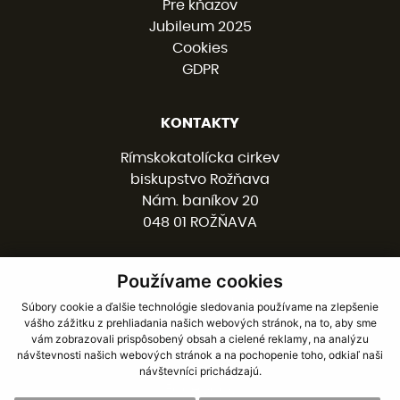
Pre kňazov
Jubileum 2025
Cookies
GDPR
KONTAKTY
Rímskokatolícka cirkev
biskupstvo Rožňava
Nám. baníkov 20
048 01 ROŽŇAVA
Používame cookies
058 / 78 77 201
kancelaria@burv.sk
Súbory cookie a ďalšie technológie sledovania používame na zlepšenie
vášho zážitku z prehliadania našich webových stránok, na to, aby sme
vám zobrazovali prispôsobený obsah a cielené reklamy, na analýzu
SOCIÁLNE SIETE
návštevnosti našich webových stránok a na pochopenie toho, odkiaľ naši
návštevníci prichádzajú.
Facebook