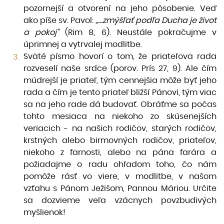
pozornejší a otvorení na jeho pôsobenie. Veď
ako píše sv. Pavol:
„...zmýšľať podľa Ducha je život
a pokoj“
(Rim 8, 6). Neustále pokračujme v
úprimnej a vytrvalej modlitbe.
Sväté písmo hovorí o tom, že priateľova rada
rozveselí naše srdce (porov. Prís 27, 9). Ale čím
múdrejší je priateľ, tým cennejšia môže byť jeho
rada a čím je tento priateľ bližší Pánovi, tým viac
sa na jeho rade dá budovať. Obráťme sa počas
tohto mesiaca na niekoho zo skúsenejších
veriacich - na našich rodičov, starých rodičov,
krstných alebo birmovných rodičov, priateľov,
niekoho z farnosti, alebo na pána farára a
požiadajme o radu ohľadom toho, čo nám
pomôže rásť vo viere, v modlitbe, v našom
vzťahu s Pánom Ježišom, Pannou Máriou. Určite
sa dozvie­me veľa vzácnych povzbudivých
myšlienok!