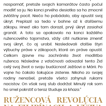
naspamäť, pretože svojich kamarátov často počul
modliť sa ju. Na konci prvého desiatka sa ho zmocnil
zvláštny pocit. Niečo ho pobádalo, aby opustil svoj
úkryt. Preplazil sa teda v bahne až k ďalšiemu
zákopu. Hneď ako tam dorazil, prvý úkryt zasiahol
granát. A toto sa opakovalo na konci každého
ružencového tajomstva, vždy cítil nutkanie zmeniť
svoj úkryt, čo aj urobil. Nasledovali ďalšie štyri
výbuchy práve v zákopoch, ktoré on práve opustil.
Celkom zjavne mu zachránila život modlitba
ruženca. Následne z vďačnosti odovzdal tento Žid
celý svoj život a svoju budúcnosť Ježišovi a Má­rii. Po
vojne ho čakalo šokujúce zistenie. Nikoho zo svojej
rodiny nenašiel, pretože všetci zahynuli rukami
nacistov. On však svoj sľub dodržal: Minulý rok som
ho smel pokrstiť a teraz študuje za kňaza.“
RUŽENCOVÁ REVOLÚCIA