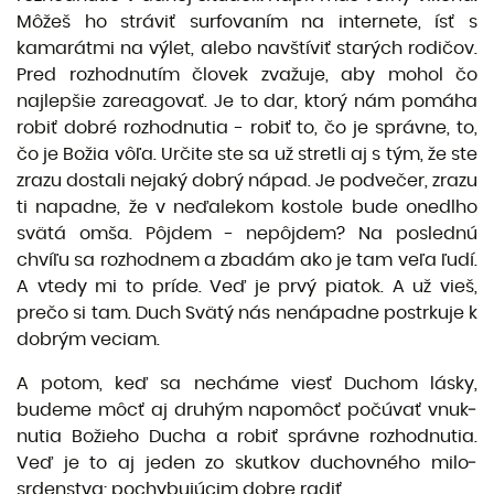
Môžeš ho stráviť surfovaním na internete, ísť s
kamarátmi na výlet, alebo navštíviť starých rodičov.
Pred rozhodnutím človek zvažuje, aby mohol čo
najlepšie zareagovať. Je to dar, ktorý nám pomáha
robiť dobré rozhodnutia - robiť to, čo je správne, to,
čo je Božia vôľa. Určite ste sa už stretli aj s tým, že ste
zrazu dostali nejaký dobrý nápad. Je podvečer, zrazu
ti napadne, že v neďalekom kostole bude onedlho
svätá omša. Pôjdem - nepôjdem? Na poslednú
chvíľu sa rozhodnem a zbadám ako je tam veľa ľudí.
A vtedy mi to príde. Veď je prvý piatok. A už vieš,
prečo si tam. Duch Svätý nás nenápadne postrkuje k
dobrým veciam.
A potom, keď sa necháme viesť Duchom lásky,
budeme môcť aj druhým napomôcť počúvať vnuk­
nutia Božieho Ducha a robiť správne rozhodnutia.
Veď je to aj jeden zo skutkov duchovného milo­
srdenstva: pochybujúcim dobre radiť.