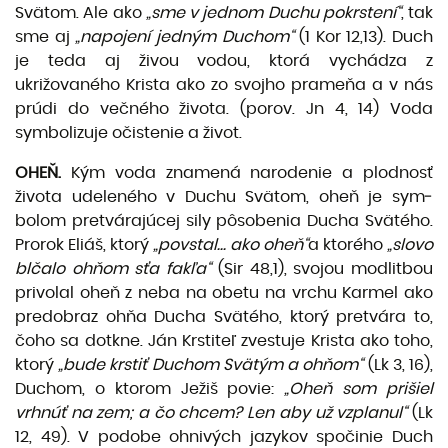
Svätom. Ale ako
„sme v jednom Duchu pokrstení“
, tak
sme aj
„napojení jedným Duchom“
(1 Kor 12,13). Duch
je teda aj ži­vou vodou, ktorá vychádza z
ukrižovaného Krista ako zo svojho prameňa a v nás
prúdi do večného života. (porov. Jn 4, 14) Voda
symbolizuje očistenie a život.
OHEŇ.
Kým voda znamená narodenie a plodnosť
života udeleného v Duchu Svätom, oheň je sym­
bolom pretvárajúcej sily pôsobenia Ducha Svätého.
Prorok Eliáš, ktorý
„povstal... ako oheň“
a ktoré­ho
„slovo
blčalo ohňom sťa fakľa“
(Sir 48,1), svojou modlitbou
privolal oheň z neba na obetu na vrchu Karmel ako
predobraz ohňa Ducha Svätého, ktorý pretvára to,
čoho sa dotkne. Ján Krstiteľ zvestuje Krista ako toho,
ktorý
„bude krstiť Duchom Svätým a ohňom“
(Lk 3, 16),
Duchom, o ktorom Ježiš povie:
„Oheň som prišiel
vrhnúť na zem; a čo chcem? Len aby už vzplanul“
(Lk
12, 49). V podobe ohni­vých jazykov spočinie Duch