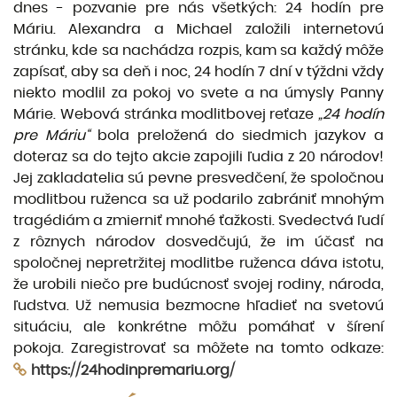
dnes - pozvanie pre nás všetkých: 24 hodín pre
Máriu. Alexandra a Michael založili internetovú
stránku, kde sa nachádza rozpis, kam sa každý môže
zapísať, aby sa deň i noc, 24 hodín 7 dní v týždni vždy
niekto modlil za pokoj vo svete a na úmysly Panny
Márie. Webová stránka modlitbovej reťaze
„24 hodín
pre Máriu“
bola preložená do siedmich jazykov a
doteraz sa do tejto akcie zapojili ľudia z 20 národov!
Jej zakladatelia sú pevne presvedčení, že spoločnou
modlitbou ruženca sa už podarilo zabrániť mnohým
tragédiám a zmierniť mnohé ťaž­kosti. Svedectvá ľudí
z rôznych národov dosvedčujú, že im účasť na
spoločnej nepretržitej modlit­be ruženca dáva istotu,
že urobili niečo pre budúcnosť svojej rodiny, národa,
ľudstva. Už nemusia bezmocne hľadieť na svetovú
situáciu, ale konkrétne môžu pomáhať v šírení
pokoja. Zaregistrovať sa môžete na tomto odkaze:
https://24hodinpremariu.org/