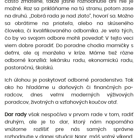
často zmätené, takže jasné rozhodnutie ani nie je
možné. Raz sa prikláňame na tú stranu, potom zase
na druhú. „Dobrá rada je nad zlato“, hovorí sa. Možno
sa obrátime na priateľa, alebo na skúseného
človeka, či kvalifikovaného odbor­níka. Je veľa tých,
čo by vo svojom odbore mohli povedať: V tejto veci
viem dob­re poradiť. Do poradne chodia mamičky s
deťmi, ale aj manželia v kríze. Máme tiež rôzne
odborné konzíliá: lekársku radu, ekonomickú radu,
pastoračnú, školskú.
Ich úlohou je poskytovať odborné poradenstvo. Tak
ako ho hľadáme u daňových či finančných po­
radcov, dnes veľmi moderných výživových
poradcov, životných a vzťahových koučov atď.
Dar rady
však nespočíva v prvom rade v tom, radiť
druhým, ale je to dar, ktorý nám napomáha
vnútorne rozlíšiť pre nás samých správne
rozhodnutie v danej situácii: Napr. máš voľný víkend.