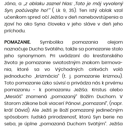
Jána, a
„z oblaku zaznel hlas: ,Toto je môj vyvolený
Syn, počúvajte ho!‘“
( Lk 9, 35). Ten istý oblak vzal
učeníkom spred očí Ježiša v deň nanebovstúpenia a
zjaví ho ako Syna človeka v jeho sláve v deň jeho
príchodu.
POMAZANIE.
Symbolika pomazania olejom
naznačuje Ducha Svätého, takže sa pomazanie stalo
jeho synonymom. Pri uvádzaní do kresťanského
života je pomazanie sviatostným znakom birmova­
nia, ktoré sa vo Východných cirkvách volá
jednoducho „krizmácia“ (t. j. pomazanie krizmou).
Toto pomazanie úzko súvisí a privádza nás k prvému
pomazaniu - k pomazaniu Ježiša. Kristus alebo
„Mesiáš“ znamená „pomazaný“ Božím Duchom. V
Starom zákone boli viacerí Pánovi „pomazaní“, (napr.
kráľ Dávid). Ale Ježiš je Boží pomazaný jedinečným
spôsobom: ľudská prirodzenosť, ktorú Syn berie na
seba, je úplne „pomazaná Duchom Svätým“. Ježiša