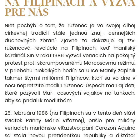
NA FILIPÍNACH A VÝZVA
PRE NÁS
Niet pochýb o tom, že ruženec je vo svojej dlhej
cirkevnej tradícii stále jednou znaj- cennejších
duchovných zbraní. Zjavne to dokazuje aj tzv.
ružencová revolúcia na Filipínach, keď manilský
kardinál Sin v roku 1986 vyzval veriacich na pokojný
protest proti skorumpovanému Marcosovmu režimu.
V priebehu niekoľkých hodín sa ulice Manily zaplnili
takmer štyrmi miliónmi Filipíncov, ktorí sa vo dne v
noci nepretržite modlili ruženec. Úspech mali aj deti,
ktoré pozývali Mar- cosových vojakov na tankoch,
aby sa pridali k modlitbám.
25. februára 1986 (na Filipínach sa v tento deň slávi
sviatok Panny Márie Víťaz­nej), prišlo pre milióny
veriacich mariánske víťazstvo: pani Corazon Aquino
sa stala novou prezidentkou republiky a diktátor