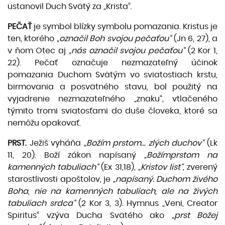
ustanovil Duch Svätý za „Krista“.
PEČAŤ
je symbol blízky symbolu pomazania. Kristus je
ten, ktorého
„označil Boh svojou pečaťou“
(Jn 6, 27), a
v ňom Otec aj
„nás označil svojou pečaťou“
(2 Kor 1,
22). Pečať označuje nezmazateľný účinok
pomazania Duchom Svätým vo sviatostiach krstu,
birmovania a posvätného stavu, bol po­užitý na
vyjadrenie nezmazateľného „znaku“, vtlačeného
týmito tromi sviatosťami do duše človeka, ktoré sa
nemôžu opakovať.
PRST.
Ježiš vyháňa
„Božím prstom... zlých duchov“
(Lk
11, 20). Boží zákon napísaný
„Božímprstom na
kamenných tabuliach“
(Ex 31,18),
„Kristov list“
, zverený
starostlivosti apoštolov, je
„napísaný. Duchom živého
Boha, nie na kamenných tabuliach, ale na živých
tabuliach srdca“
(2 Kor 3, 3). Hym­nus „Veni, Creator
Spiritus“ vzýva Ducha Svätého ako
„prst Božej