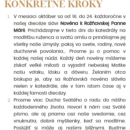
KONKRÉTNE KROKY
V mesiaci október sa od 16. do 24. každoročne v
našej diecéze slávi
Novéna k Rožňavskej Panne
Márii
. Prichádzajme v tieto dni do katedrály na
modlitbu ruženca a svätú omšu a pri­nášajme jej
všetky naše úmysly: pokoj vo svete, rodiny, nové
duchovné povolania... Prosme ju o pomoc v
každej našej núdzi. Každý deň novény môžeme
získať veľké milosti a vyjadriť nebeskej Matke
našu vďaku, lásku a dôveru. Želaním otca
biskupa je, aby sa Rožňavská novéna slávila
nielen v katedrále, ale v tom istom čase aj v
každej farnosti diecézy.
Prosme viac Ducha Svätého o radu do nášho
každodenného života. Hovorí k nám cez Svä­té
písmo, ale aj priamo cez naše svedomie, cez
vnuknutia, dobré myšlienky, keď sa modlíme.
Poslúžiť si môže aj našimi blížnymi. Buďme