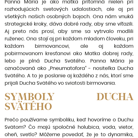
Panna Mária je ako matka prítomná nielen pri
rozhodujúcich svetových udalostiach, ale aj pri
všetkých našich osobných bojoch. Ona nám vnuká
strategické kroky, dáva dobré rady, aby sme víťazili.
Aj preto nás prosí, aby sme sa vytrvalo modlili
ruženec. Ona stojí aj pri každom mladom človeku, pri
každom birmovancovi, ale aj každom
pobirmovanom kresťanovi ako Matka dobrej rady,
lebo je plná Ducha Svätého. Panna Mária je
označovaná ako „Pneumatofora“ - nositeľka Ducha
Svätého. A to je poslanie aj každého z nás, ktorí sme
prijali Ducha Svätého vo sviatosti birmovania.
SYMBOLY DUCHA
SVÄTÉHO
Prečo používame symboliku, keď hovoríme o Duchu
Svätom? Čo majú spoločné holubica, voda, vietor,
oheň, svetlo? Môžeme povedať, že je to dynamika,