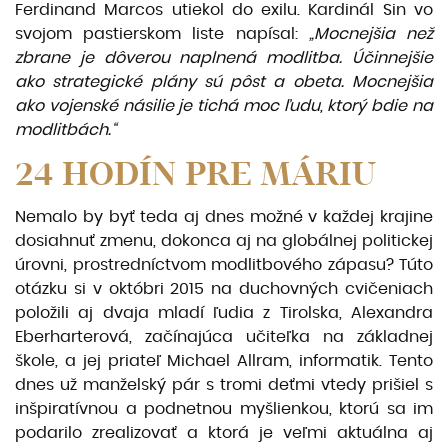
Ferdinand Marcos utiekol do exilu. Kardinál Sin vo
svojom pastierskom liste napísal:
„Mocnejšia než
zbrane je dôverou naplnená modlitba. Účinnejšie
ako strate­gické plány sú pôst a obeta. Mocnejšia
ako vojenské násilie je tichá moc ľudu, ktorý bdie na
modlitbách.“
24 HODÍN PRE MÁRIU
Nemalo by byť teda aj dnes možné v každej krajine
dosiahnuť zmenu, dokonca aj na globálnej politickej
úrovni, prostredníctvom modlitbového zápasu? Túto
otázku si v októbri 2015 na du­chovných cvičeniach
položili aj dvaja mladí ľudia z Tirolska, Alexandra
Eberharterová, začínajúca učiteľka na základnej
škole, a jej priateľ Michael Allram, informatik. Tento
dnes už manželský pár s tromi deťmi vtedy prišiel s
inšpiratívnou a podnetnou myšlienkou, ktorú sa im
podarilo zrealizo­vať a ktorá je veľmi aktuálna aj