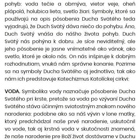
po­hyb: voda tečie a obmýva, vietor veje, oheň
plápolá, holubica lieta, svetlo žiari. Symboly, ktoré sa
používajú na opis pôsobenia Ducha Svätého teda
vyjadrujú, že Duch Svätý dáva niečo do pohybu. Áno,
Duch Svätý vnáša do nášho života pohyb. Duch
Svätý nás pohýna k dobru. Je síce neviditeľný, ale
jeho pôsobenie je jasne vnímateľné ako vánok, ako
svetlo, ktoré je okolo nás. On nás inšpiruje k dobrým
rozhodnutiam, vnuká nám správne konanie. Pozrime
sa na symboly Du­cha Svätého aj jednotlivo, tak ako
nám ich predstavuje Katechizmus Katolíckej cirkvi:
VODA.
Symbolika vody naznačuje pôsobenie Ducha
Svätého pri krste, pretože sa voda po vzý­vaní Ducha
Svätého stáva účinným sviatostným znakom nového
narodenia: podobne ako sa náš vývin v lone matky,
ktorý predchádzal naše prvé narodenie, uskutočnil
vo vode, tak aj krstná voda v skutočnosti znamená,
že naše narodenie pre Boží život dostávame v Duchu