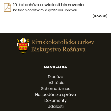
10. katechéza o sviatosti birmovania
na tlač s obrázkami a grafickou úpravou
(147.45 kb)
NAVIGÁCIA
Diecéza
Inštitúcie
Schematizmus
Hospodárska správa
Dokumenty
Udalosti