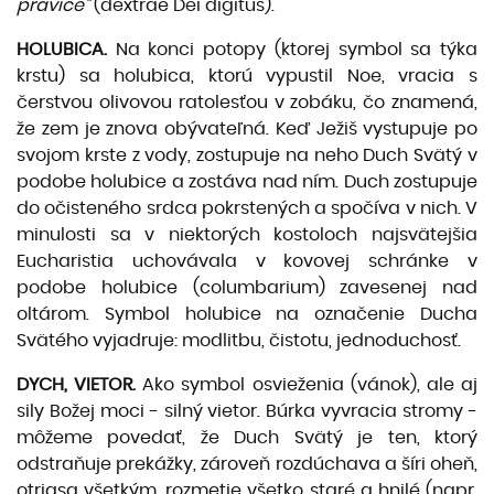
pravice“
(dextrae Dei digitus).
HOLUBICA.
Na konci potopy (ktorej symbol sa týka
krstu) sa holubica, ktorú vypustil Noe, vracia s
čerstvou olivovou ratolesťou v zobáku, čo znamená,
že zem je znova obývateľná. Keď Ježiš vystupuje po
svojom krste z vody, zostupuje na neho Duch Svätý v
podobe holubice a zostáva nad ním. Duch zo­stupuje
do očisteného srdca pokrstených a spočíva v nich. V
minulosti sa v niektorých kostoloch naj­svätejšia
Eucharistia uchovávala v kovovej schránke v
podobe holubice (columbarium) zavesenej nad
oltárom. Symbol holubice na označenie Ducha
Svätého vyjadruje: modlitbu, čistotu, jednoduchosť.
DYCH, VIETOR.
Ako symbol osvieženia (vánok), ale aj
sily Božej moci - silný vietor. Búrka vyvra­cia stromy -
môžeme povedať, že Duch Svätý je ten, ktorý
odstraňuje prekážky, zároveň rozdúchava a šíri oheň,
otriasa všetkým, rozmetie všetko staré a hnilé (napr.