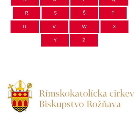
R
S
Š
T
U
V
W
X
Y
Z