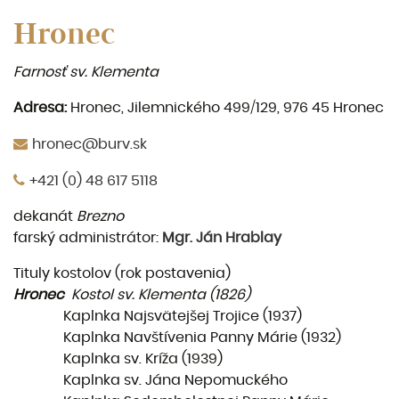
Hronec
Farnosť sv. Klementa
Adresa:
Hronec, Jilemnického 499/129, 976 45 Hronec
hronec@burv.sk
+421 (0) 48 617 5118
dekanát
Brezno
farský administrátor:
Mgr. Ján Hrablay
Tituly kostolov (rok postavenia)
Hronec
Kostol sv. Klementa (1826)
Kaplnka Najsvätejšej Trojice (1937)
Kaplnka Navštívenia Panny Márie (1932)
Kaplnka sv. Kríža (1939)
Kaplnka sv. Jána Nepomuckého