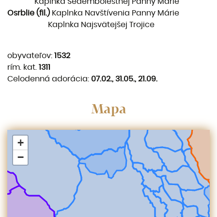
Kaplnka Sedembolestnej Panny Márie
Osrblie (fil.)
Kaplnka Navštívenia Panny Márie
Kaplnka Najsvätejšej Trojice
obyvateľov:
1532
rím. kat.
1311
Celodenná adorácia:
07.02., 31.05., 21.09.
Mapa
+
−