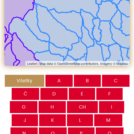
Leaflet
| Map data ©
OpenStreetMap
contributors, Imagery ©
Mapbox
Všetky
A
B
C
Č
D
E
F
G
H
CH
I
J
K
L
M
N
O
P
Q