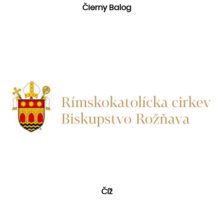
Čierny Balog
Číž