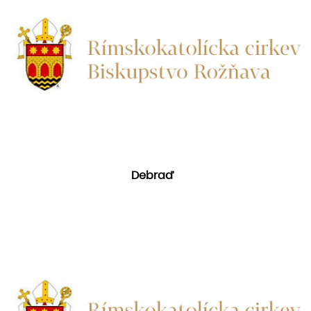
Debraď