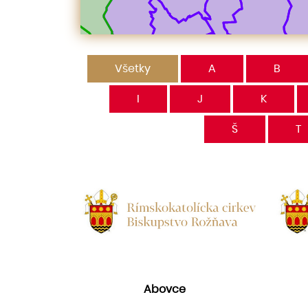
Všetky
A
B
I
J
K
Š
T
Abovce