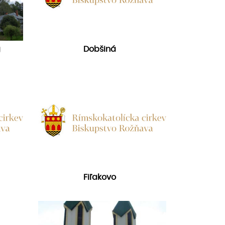
g
Dobšiná
Fiľakovo