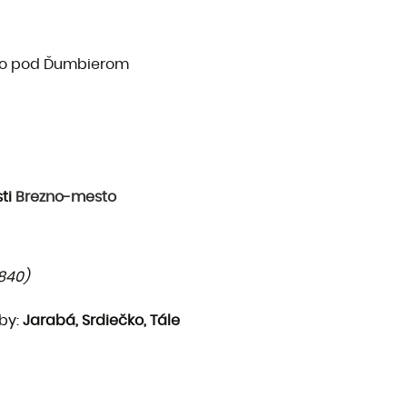
to pod Ďumbierom
sti
Brezno-mesto
1840)
vby:
Jarabá, Srdiečko, Tále