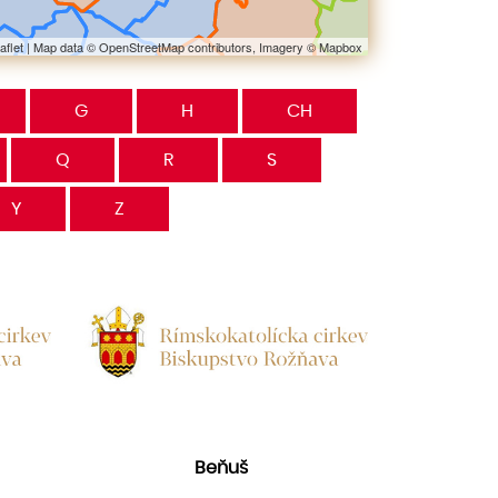
aflet
| Map data ©
OpenStreetMap
contributors, Imagery ©
Mapbox
G
H
CH
Q
R
S
Y
Z
Beňuš