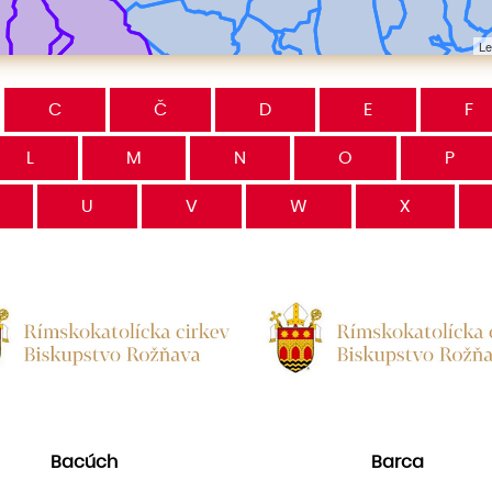
Le
C
Č
D
E
F
L
M
N
O
P
U
V
W
X
Bacúch
Barca