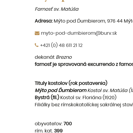
Farnosť sv. Matúša
Adresa:
Mýto pod Ďumbierom, 976 44 Mý
myto-pod-dumbierom@burv.sk
+421 (0) 48 611 21 12
dekanát
Brezno
farnosť je spravovaná excurrendo z farno
Tituly kostolov (rok postavenia)
Mýto pod Ďumbierom
Kostol sv. Matúša (
Bystrá (fil.)
Kostol sv. Floriána (1920)
Filiálky bez rímskokatolíc­kej sakrálnej sta
obyvateľov:
700
rím. kat.
399