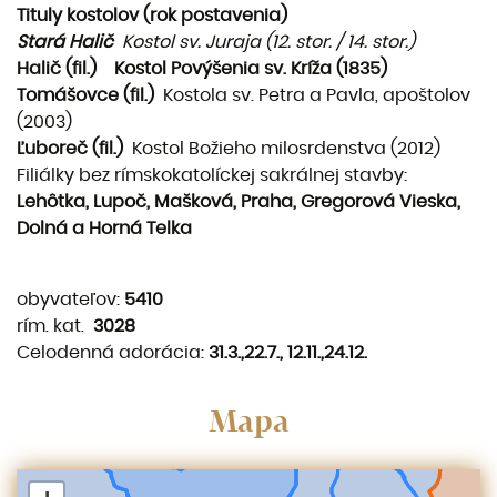
Tituly kostolov (rok postavenia)
Stará Halič
Kostol sv. Juraja (12. stor. / 14. stor.)
Halič (fil.)
Kostol Povýšenia sv. Kríža (1835)
Tomášovce (fil.)
Kostola sv. Petra a Pavla, apoštolov
(2003)
Ľuboreč (fil.)
Kostol Božieho milosrdenstva (2012)
Filiálky bez rímskokatolíc­kej sakrálnej stavby:
Lehôtka, Lupoč, Mašková, Praha, Gregorová Vieska,
Dolná a Horná Telka
obyvateľov:
5410
rím. kat.
3028
Celodenná adorácia:
31.3.,22.7., 12.11.,24.12.
Mapa