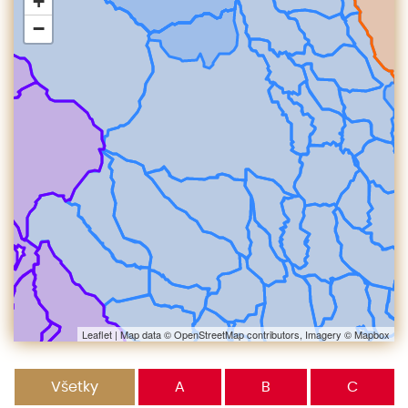
+
−
Leaflet
| Map data ©
OpenStreetMap
contributors, Imagery ©
Mapbox
Všetky
A
B
C