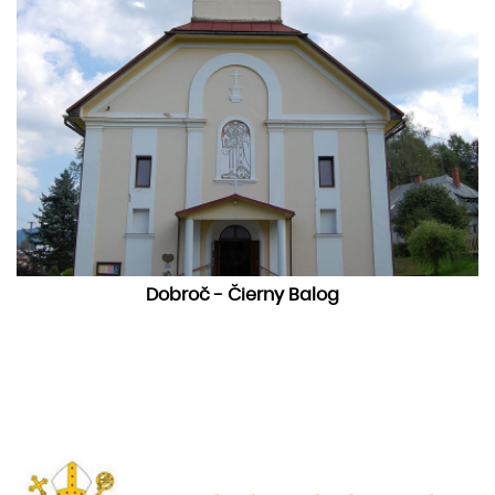
Dobroč - Čierny Balog