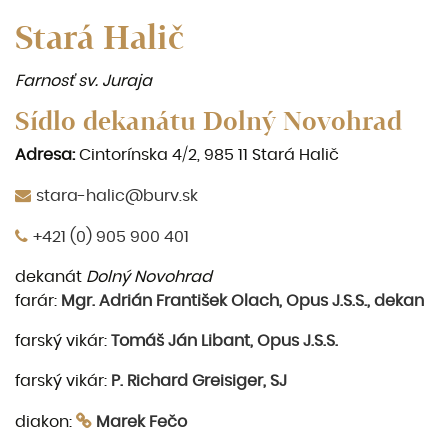
Stará Halič
Farnosť sv. Juraja
Sídlo dekanátu Dolný Novohrad
Adresa:
Cintorínska 4/2, 985 11 Stará Halič
stara-halic@burv.sk
+421 (0) 905 900 401
dekanát
Dolný Novohrad
farár:
Mgr. Adrián František Olach, Opus J.S.S., dekan
farský vikár:
Tomáš Ján Libant, Opus J.S.S.
farský vikár:
P. Richard Greisiger, SJ
diakon:
Marek Fečo