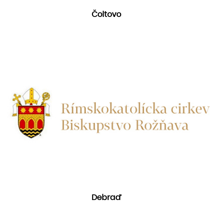
Čoltovo
Debraď