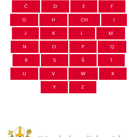
Č
D
E
F
G
H
CH
I
J
K
L
M
N
O
P
Q
R
S
Š
T
U
V
W
X
Y
Z