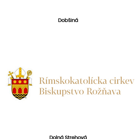
Dobšiná
Dolná Strehová