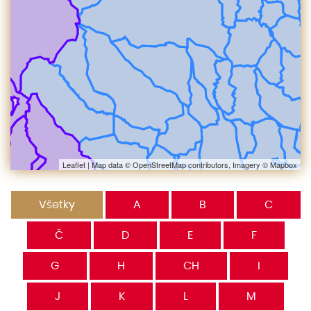
Leaflet
| Map data ©
OpenStreetMap
contributors, Imagery ©
Mapbox
Všetky
A
B
C
Č
D
E
F
G
H
CH
I
J
K
L
M