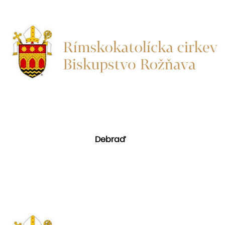
Debraď