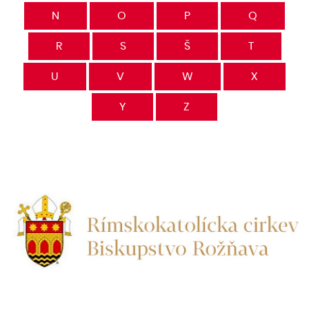
N
O
P
Q
R
S
Š
T
U
V
W
X
Y
Z