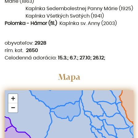
Márie (1863)
Kaplnka Sedembolestnej Panny Márie (1925)
Kaplnka Všetkých Svätých (1941)
Polomka - Hámor (fil.)
Kaplnka sv. Anny (2003)
obyvateľov:
2928
rím. kat.
2650
Celodenná adorácia:
15.3.; 6.7.; 27.10; 26.12;
Mapa
+
−