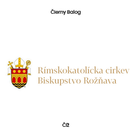
Čierny Balog
Číž