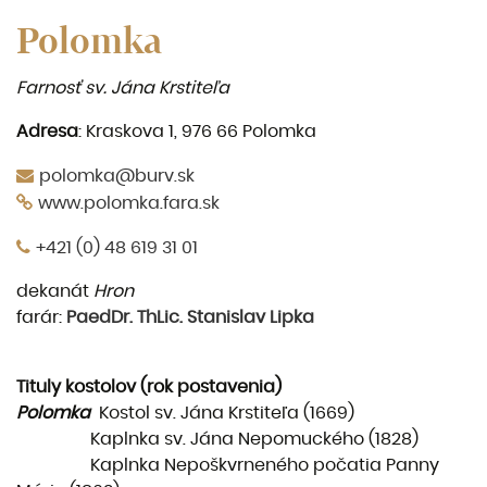
Polomka
Farnosť sv. Jána Krstiteľa
Adresa
: Kraskova 1, 976 66 Polomka
polomka@burv.sk
www.polomka.fara.sk
+421 (0) 48 619 31 01
dekanát
Hron
farár:
PaedDr. ThLic. Stanislav Lipka
Tituly kostolov (rok postavenia)
Polomka
Kostol sv. Jána Krstiteľa (1669)
Kaplnka sv. Jána Nepomuckého (1828)
Kaplnka Nepoškvrneného počatia Panny