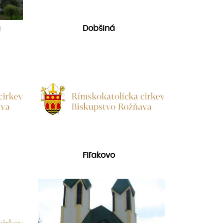
g
Dobšiná
Fiľakovo