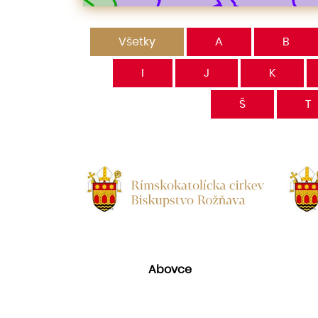
Všetky
A
B
I
J
K
Š
T
Abovce