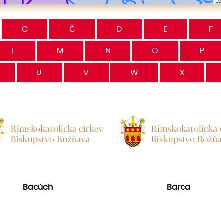
Le
C
Č
D
E
F
L
M
N
O
P
U
V
W
X
Bacúch
Barca