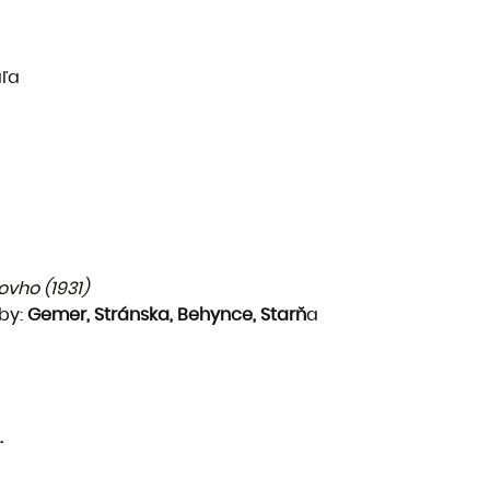
aľa
ovho (1931)
vby:
Gemer, Stránska, Behynce, Starň
a
.