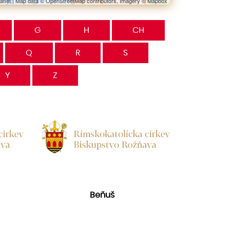
aflet
| Map data ©
OpenStreetMap
contributors, Imagery ©
Mapbox
G
H
CH
Q
R
S
Y
Z
Beňuš