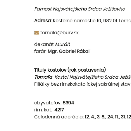
Farnosť Najsvätejšieho Srdca Ježišovho
Adresa:
Kostolné námestie 10, 982 01 Torn
tornala@burv.sk
dekanát
Muráň
farár:
Mgr. Gabriel Rákai
Tituly kostolov (rok postavenia)
Tornaľa
Kostol Najsvätejšieho Srdca Ježiš
Filiálky bez rímskokatolíc­kej sakrálnej sta
obyvateľov:
8394
rím. kat.
4217
Celodenná adorácia:
12. 4., 3. 8., 24. 11., 31. 12