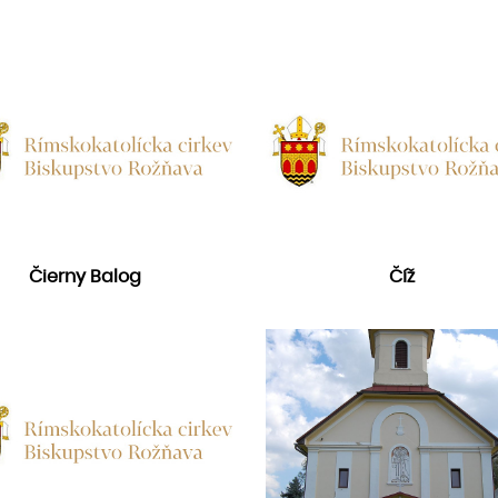
Čierny Balog
Číž