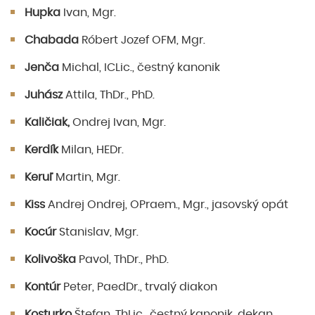
Hupka
Ivan, Mgr.
Chabada
Róbert Jozef OFM, Mgr.
Jenča
Michal, ICLic., čestný kanonik
Juhász
Attila, ThDr., PhD.
Kaličiak,
Ondrej Ivan, Mgr.
Kerdík
Milan, HEDr.
Keruľ
Martin, Mgr.
Kiss
Andrej Ondrej, OPraem., Mgr., jasovský opát
Kocúr
Stanislav, Mgr.
Kolivoška
Pavol, ThDr., PhD.
Kontúr
Peter, PaedDr., trvalý diakon
Kosturko
Štefan, ThLic., čestný kanonik, dekan