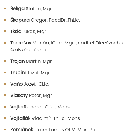
Šeliga
Štefan, Mgr.
Škapura
Gregor, PaedDr.,ThLic.
Tkáč
Lukáš, Mgr.
Tomašov
Marián, ICLic., Mgr. , riaditeľ Diecézneho
školského úradu
Trojan
Martin, Mgr.
Trubíni
Jozef, Mgr.
Vaňo
Jozef, ICLic.
Vlasatý
Peter, Mgr.
Vojta
Richard, ICLic., Mons.
Vojtašák
Vladimír, ThLic., Mons.
Zemjánek
Efrém Tomáš OFM, Mgr., Bc.