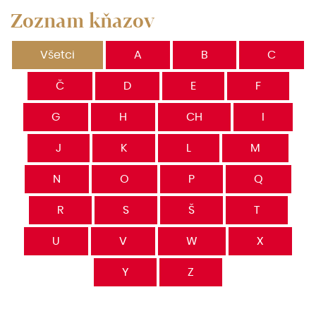
Zoznam kňazov
Všetci
A
B
C
Č
D
E
F
G
H
CH
I
J
K
L
M
N
O
P
Q
R
S
Š
T
U
V
W
X
Y
Z