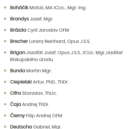
Boháčik
Matúš, MA ICLic., Mgr. Ing.
Brandys
Jozef, Mgr.
Brázda
Cyril Jaroslav OFM
Brecher
Lorenz Reinhard, Opus J.S.S.
Brigan
Jozafát Jozef, Opus J.S.S., ICLic. Mgr.,riaditeľ
Biskupského úradu
Bunda
Martin Mgr.
Ciepielski
Artur, PhD., ThDr.
Cifra
Stanislav, ThLic.
Čaja
Andrej ThDr.
Čierny
Filip Andrej OFM
Deutscha
Gabriel, Mgr.