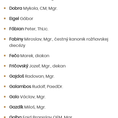
Dobra
Mykola, CM, Mgr.
Eigel
Gábor
Fábian
Peter, ThLic.
Fabiny
Miroslav, Mgr., čestný kanonik rožňavskej
diecézy
Fečo
Marek, diakon
Fričovský
Jozef, Mgr., dekan
Gajdoš
Radovan, Mgr.
Galambos
Rudolf, PaedDr.
Galo
Václav, Mgr.
Gazdík
Miloš, Mgr.
Golha
Egid Branislav OFM, Mgr.