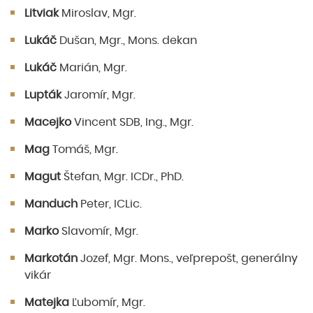
Litviak
Miroslav, Mgr.
Lukáč
Dušan, Mgr., Mons. dekan
Lukáč
Marián, Mgr.
Lupták
Jaromír, Mgr.
Macejko
Vincent SDB, Ing., Mgr.
Mag
Tomáš, Mgr.
Magut
Štefan, Mgr. ICDr., PhD.
Manduch
Peter, ICLic.
Marko
Slavomír, Mgr.
Markotán
Jozef, Mgr. Mons., veľprepošt, generálny
vikár
Matejka
Ľubomír, Mgr.