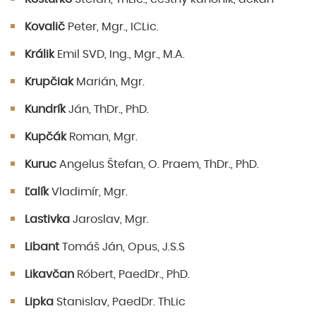
Kovalič
Peter, Mgr., ICLic.
Králik
Emil SVD, Ing., Mgr., M.A.
Krupčiak
Marián, Mgr.
Kundrík
Ján, ThDr., PhD.
Kupčák
Roman, Mgr.
Kuruc
Angelus Štefan, O. Praem, ThDr., PhD.
Ľalík
Vladimír, Mgr.
Lastivka
Jaroslav, Mgr.
Libant
Tomáš Ján, Opus, J.S.S
Likavčan
Róbert, PaedDr., PhD.
Lipka
Stanislav, PaedDr. ThLic