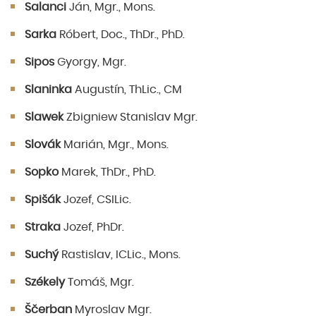
Salanci
Ján, Mgr., Mons.
Sarka
Róbert, Doc., ThDr., PhD.
Sipos
Gyorgy, Mgr.
Slaninka
Augustín, ThLic., CM
Slawek
Zbigniew Stanislav Mgr.
Slovák
Marián, Mgr., Mons.
Sopko
Marek, ThDr., PhD.
Spišák
Jozef, CSILic.
Straka
Jozef, PhDr.
Suchý
Rastislav, ICLic., Mons.
Székely
Tomáš, Mgr.
Ščerban
Myroslav Mgr.