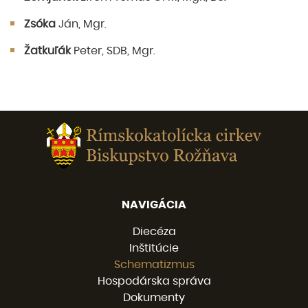
Zsóka
Ján, Mgr.
Žatkuľák
Peter, SDB, Mgr.
NAVIGÁCIA
Diecéza
Inštitúcie
Schematizmus
Hospodárska správa
Dokumenty