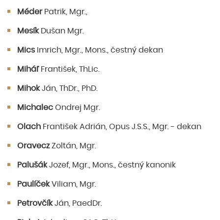
Méder
Patrik, Mgr.,
Mesík
Dušan Mgr.
Mics
Imrich, Mgr., Mons., čestný dekan
Miháľ
František, ThLic.
Mihok
Ján, ThDr., PhD.
Michalec
Ondrej Mgr.
Olach
František Adrián, Opus J.S.S., Mgr. - dekan
Oravecz
Zoltán, Mgr.
Palušák
Jozef, Mgr., Mons., čestný kanonik
Paulíček
Viliam, Mgr.
Petrovčík
Ján, PaedDr.