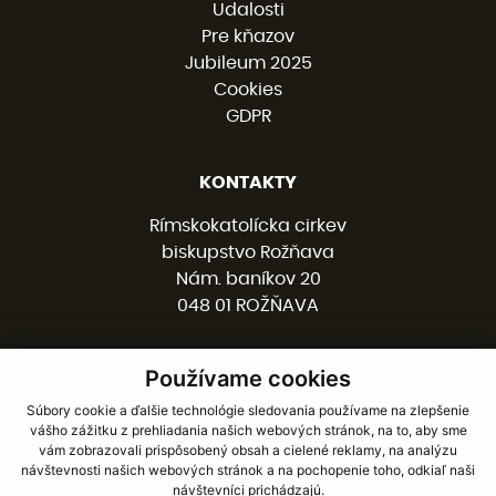
Udalosti
Pre kňazov
Jubileum 2025
Cookies
GDPR
KONTAKTY
Rímskokatolícka cirkev
biskupstvo Rožňava
Nám. baníkov 20
048 01 ROŽŇAVA
Používame cookies
058 / 78 77 201
kancelaria@burv.sk
Súbory cookie a ďalšie technológie sledovania používame na zlepšenie
vášho zážitku z prehliadania našich webových stránok, na to, aby sme
vám zobrazovali prispôsobený obsah a cielené reklamy, na analýzu
SOCIÁLNE SIETE
návštevnosti našich webových stránok a na pochopenie toho, odkiaľ naši
návštevníci prichádzajú.