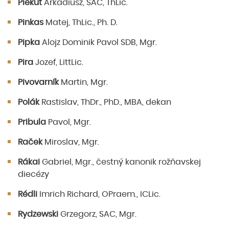
Piekut
Arkadiusz, SAC, ThLic.
Pinkas
Matej, ThLic., Ph. D.
Pipka
Alojz Dominik Pavol SDB, Mgr.
Pira
Jozef, LittLic.
Pivovarník
Martin, Mgr.
Polák
Rastislav, ThDr., PhD., MBA, dekan
Pribula
Pavol, Mgr.
Raček
Miroslav, Mgr.
Rákai
Gabriel, Mgr., čestný kanonik rožňavskej
diecézy
Rédli
Imrich Richard, OPraem., ICLic.
Rydzewski
Grzegorz, SAC, Mgr.