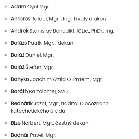
Adam
Cyril Mgr.
Ambros
Rafael, Mgr. , Ing., trvalý diakon
Andrek
Stanislav Benedikt, ICLic., PhDr., Ing.
Balázs
Patrik, Mgr. , dekan
Baláž
Daniel, Mgr.
Baláž
Štefan, Mgr.
Banyko
Joachim Attila O. Praem., Mgr.
Baráth
Bartolomej, SVD
Bednárik
Jozef, Mgr., riaditeľ Diecézneho
katechetického úradu
Bize
Norbert, Mgr., čestný dekan
Bodnár
Pavel, Mgr.