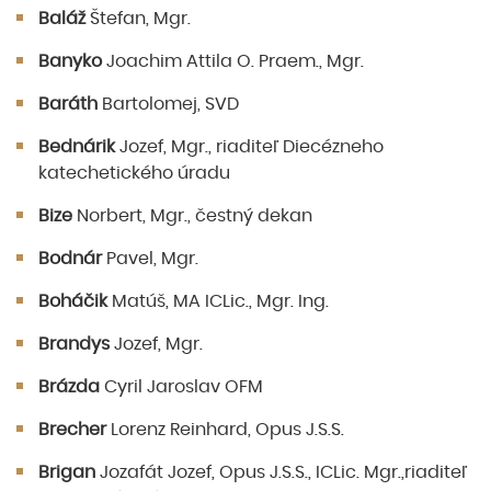
Baláž
Štefan, Mgr.
Banyko
Joachim Attila O. Praem., Mgr.
Baráth
Bartolomej, SVD
Bednárik
Jozef, Mgr., riaditeľ Diecézneho
katechetického úradu
Bize
Norbert, Mgr., čestný dekan
Bodnár
Pavel, Mgr.
Boháčik
Matúš, MA ICLic., Mgr. Ing.
Brandys
Jozef, Mgr.
Brázda
Cyril Jaroslav OFM
Brecher
Lorenz Reinhard, Opus J.S.S.
Brigan
Jozafát Jozef, Opus J.S.S., ICLic. Mgr.,riaditeľ