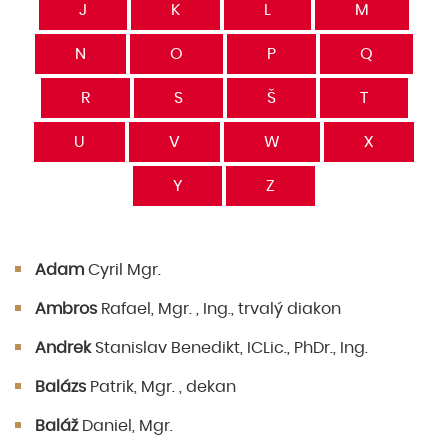
J
K
L
M
N
O
P
Q
R
S
Š
T
U
V
W
X
Y
Z
Adam
Cyril Mgr.
Ambros
Rafael, Mgr. , Ing., trvalý diakon
Andrek
Stanislav Benedikt, ICLic., PhDr., Ing.
Balázs
Patrik, Mgr. , dekan
Baláž
Daniel, Mgr.