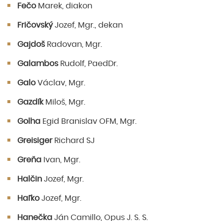
Fečo
Marek, diakon
Fričovský
Jozef, Mgr., dekan
Gajdoš
Radovan, Mgr.
Galambos
Rudolf, PaedDr.
Galo
Václav, Mgr.
Gazdík
Miloš, Mgr.
Golha
Egid Branislav OFM, Mgr.
Greisiger
Richard SJ
Greňa
Ivan, Mgr.
Halčin
Jozef, Mgr.
Haľko
Jozef, Mgr.
Hanečka
Ján Camillo, Opus J. S. S.