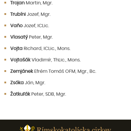
Trojan
Martin, Mgr.
Trubíni
Jozef, Mgr.
Vaňo
Jozef, ICLic.
Vlasatý
Peter, Mgr.
Vojta
Richard, ICLic., Mons.
Vojtašák
Vladimír, ThLic., Mons.
Zemjánek
Efrém Tomáš OFM, Mgr., Bc.
Zsóka
Ján, Mgr.
Žatkuľák
Peter, SDB, Mgr.