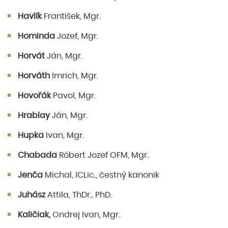
Havlík
František, Mgr.
Hominda
Jozef, Mgr.
Horvát
Ján, Mgr.
Horváth
Imrich, Mgr.
Hovořák
Pavol, Mgr.
Hrablay
Ján, Mgr.
Hupka
Ivan, Mgr.
Chabada
Róbert Jozef OFM, Mgr.
Jenča
Michal, ICLic., čestný kanonik
Juhász
Attila, ThDr., PhD.
Kaličiak,
Ondrej Ivan, Mgr.