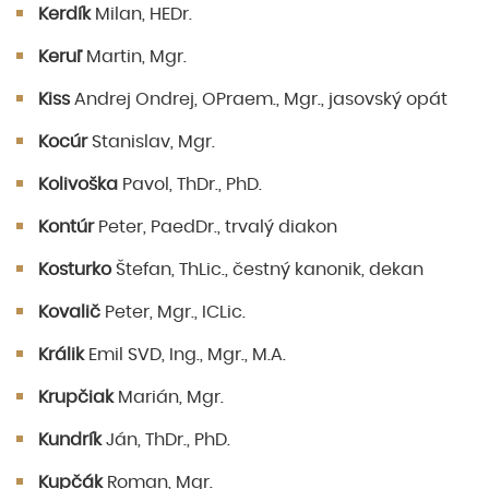
Kerdík
Milan, HEDr.
Keruľ
Martin, Mgr.
Kiss
Andrej Ondrej, OPraem., Mgr., jasovský opát
Kocúr
Stanislav, Mgr.
Kolivoška
Pavol, ThDr., PhD.
Kontúr
Peter, PaedDr., trvalý diakon
Kosturko
Štefan, ThLic., čestný kanonik, dekan
Kovalič
Peter, Mgr., ICLic.
Králik
Emil SVD, Ing., Mgr., M.A.
Krupčiak
Marián, Mgr.
Kundrík
Ján, ThDr., PhD.
Kupčák
Roman, Mgr.