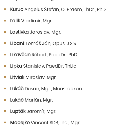
Kuruc
Angelus Štefan, O. Praem, ThDr., PhD.
Ľalík
Vladimír, Mgr.
Lastivka
Jaroslav, Mgr.
Libant
Tomáš Ján, Opus, J.S.S
Likavčan
Róbert, PaedDr., PhD.
Lipka
Stanislav, PaedDr. ThLic
Litviak
Miroslav, Mgr.
Lukáč
Dušan, Mgr., Mons. dekan
Lukáč
Marián, Mgr.
Lupták
Jaromír, Mgr.
Macejko
Vincent SDB, Ing., Mgr.