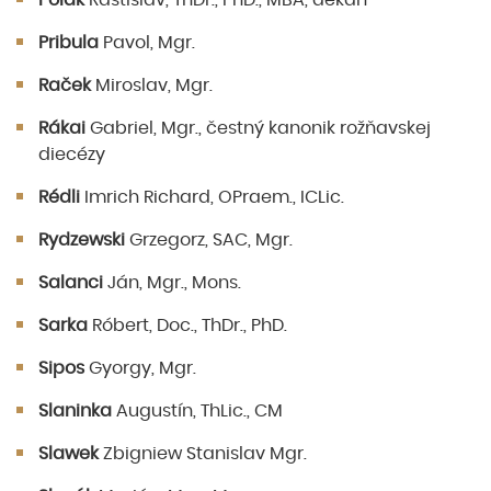
Polák
Rastislav, ThDr., PhD., MBA, dekan
Pribula
Pavol, Mgr.
Raček
Miroslav, Mgr.
Rákai
Gabriel, Mgr., čestný kanonik rožňavskej
diecézy
Rédli
Imrich Richard, OPraem., ICLic.
Rydzewski
Grzegorz, SAC, Mgr.
Salanci
Ján, Mgr., Mons.
Sarka
Róbert, Doc., ThDr., PhD.
Sipos
Gyorgy, Mgr.
Slaninka
Augustín, ThLic., CM
Slawek
Zbigniew Stanislav Mgr.