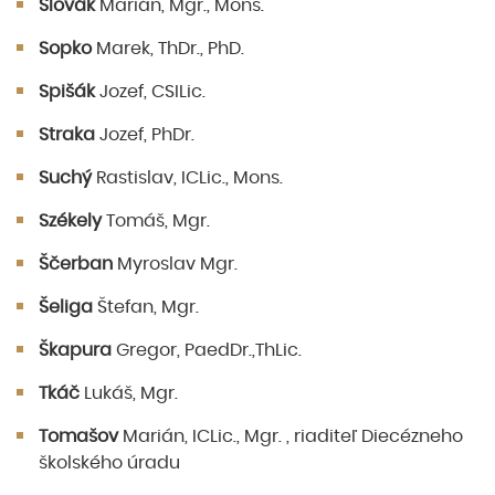
Slovák
Marián, Mgr., Mons.
Sopko
Marek, ThDr., PhD.
Spišák
Jozef, CSILic.
Straka
Jozef, PhDr.
Suchý
Rastislav, ICLic., Mons.
Székely
Tomáš, Mgr.
Ščerban
Myroslav Mgr.
Šeliga
Štefan, Mgr.
Škapura
Gregor, PaedDr.,ThLic.
Tkáč
Lukáš, Mgr.
Tomašov
Marián, ICLic., Mgr. , riaditeľ Diecézneho
školského úradu