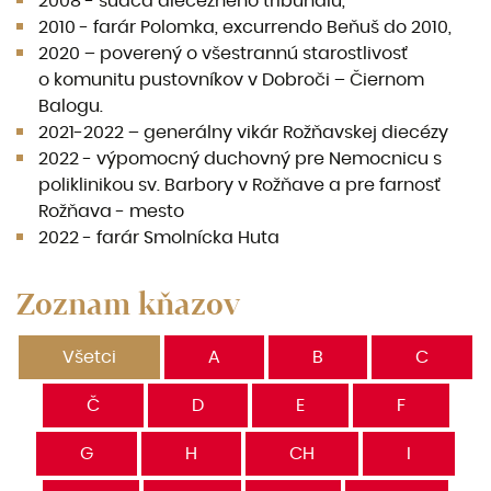
2008 - sudca diecézneho tribunálu,
2010 - farár Polomka, excurrendo Beňuš do 2010,
2020 – poverený o všestrannú starostlivosť
o komunitu pustovníkov v Dobroči – Čiernom
Balogu.
2021-2022 – generálny vikár Rožňavskej diecézy
2022 - výpomocný duchovný pre Nemocnicu s
poliklinikou sv. Barbory v Rožňave a pre farnosť
Rožňava - mesto
2022 - farár Smolnícka Huta
Zoznam kňazov
Všetci
A
B
C
Č
D
E
F
G
H
CH
I