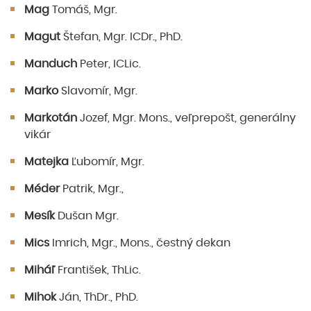
Mag
Tomáš, Mgr.
Magut
Štefan, Mgr. ICDr., PhD.
Manduch
Peter, ICLic.
Marko
Slavomír, Mgr.
Markotán
Jozef, Mgr. Mons., veľprepošt, generálny
vikár
Matejka
Ľubomír, Mgr.
Méder
Patrik, Mgr.,
Mesík
Dušan Mgr.
Mics
Imrich, Mgr., Mons., čestný dekan
Miháľ
František, ThLic.
Mihok
Ján, ThDr., PhD.