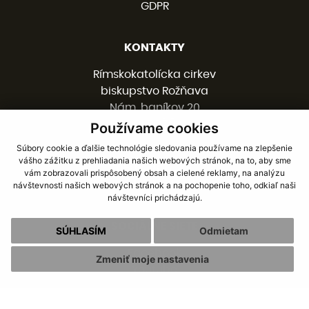
GDPR
KONTAKTY
Rímskokatolícka cirkev
biskupstvo Rožňava
Nám. baníkov 20
048 01 ROŽŇAVA
Používame cookies
Súbory cookie a ďalšie technológie sledovania používame na zlepšenie
vášho zážitku z prehliadania našich webových stránok, na to, aby sme
058 / 78 77 201
vám zobrazovali prispôsobený obsah a cielené reklamy, na analýzu
kancelaria@burv.sk
návštevnosti našich webových stránok a na pochopenie toho, odkiaľ naši
návštevníci prichádzajú.
SOCIÁLNE SIETE
SÚHLASÍM
Odmietam
Facebook
Zmeniť moje nastavenia
Youtube
webdesign
|
webex.digital