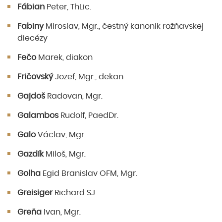
Fábian
Peter, ThLic.
Fabiny
Miroslav, Mgr., čestný kanonik rožňavskej
diecézy
Fečo
Marek, diakon
Fričovský
Jozef, Mgr., dekan
Gajdoš
Radovan, Mgr.
Galambos
Rudolf, PaedDr.
Galo
Václav, Mgr.
Gazdík
Miloš, Mgr.
Golha
Egid Branislav OFM, Mgr.
Greisiger
Richard SJ
Greňa
Ivan, Mgr.