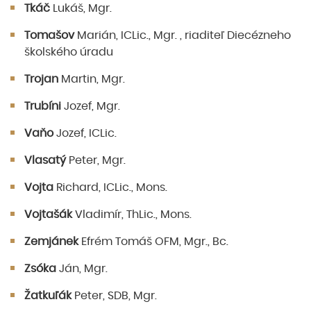
Tkáč
Lukáš, Mgr.
Tomašov
Marián, ICLic., Mgr. , riaditeľ Diecézneho
školského úradu
Trojan
Martin, Mgr.
Trubíni
Jozef, Mgr.
Vaňo
Jozef, ICLic.
Vlasatý
Peter, Mgr.
Vojta
Richard, ICLic., Mons.
Vojtašák
Vladimír, ThLic., Mons.
Zemjánek
Efrém Tomáš OFM, Mgr., Bc.
Zsóka
Ján, Mgr.
Žatkuľák
Peter, SDB, Mgr.