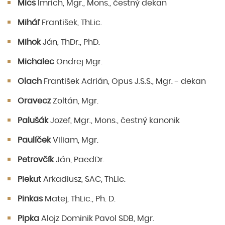
Mics
Imrich, Mgr., Mons., čestný dekan
Miháľ
František, ThLic.
Mihok
Ján, ThDr., PhD.
Michalec
Ondrej Mgr.
Olach
František Adrián, Opus J.S.S., Mgr. - dekan
Oravecz
Zoltán, Mgr.
Palušák
Jozef, Mgr., Mons., čestný kanonik
Paulíček
Viliam, Mgr.
Petrovčík
Ján, PaedDr.
Piekut
Arkadiusz, SAC, ThLic.
Pinkas
Matej, ThLic., Ph. D.
Pipka
Alojz Dominik Pavol SDB, Mgr.