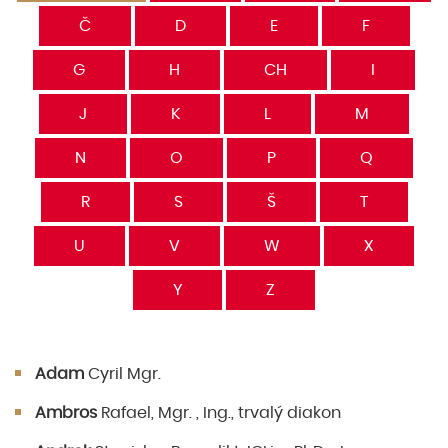
Č
D
E
F
G
H
CH
I
J
K
L
M
N
O
P
Q
R
S
Š
T
U
V
W
X
Y
Z
Adam
Cyril Mgr.
Ambros
Rafael, Mgr. , Ing., trvalý diakon