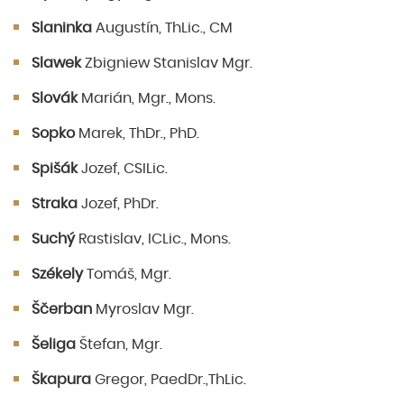
Slaninka
Augustín, ThLic., CM
Slawek
Zbigniew Stanislav Mgr.
Slovák
Marián, Mgr., Mons.
Sopko
Marek, ThDr., PhD.
Spišák
Jozef, CSILic.
Straka
Jozef, PhDr.
Suchý
Rastislav, ICLic., Mons.
Székely
Tomáš, Mgr.
Ščerban
Myroslav Mgr.
Šeliga
Štefan, Mgr.
Škapura
Gregor, PaedDr.,ThLic.