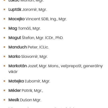
Lukáč
Marián, Mgr.
Lupták
Jaromír, Mgr.
Macejko
Vincent SDB, Ing., Mgr.
Mag
Tomáš, Mgr.
Magut
Štefan, Mgr. ICDr., PhD.
Manduch
Peter, ICLic.
Marko
Slavomír, Mgr.
Markotán
Jozef, Mgr. Mons., veľprepošt, generálny
vikár
Matejka
Ľubomír, Mgr.
Méder
Patrik, Mgr.,
Mesík
Dušan Mgr.