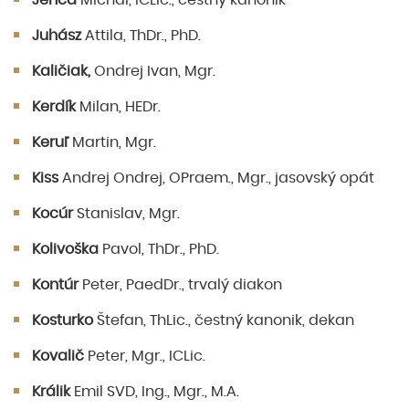
Jenča
Michal, ICLic., čestný kanonik
Juhász
Attila, ThDr., PhD.
Kaličiak,
Ondrej Ivan, Mgr.
Kerdík
Milan, HEDr.
Keruľ
Martin, Mgr.
Kiss
Andrej Ondrej, OPraem., Mgr., jasovský opát
Kocúr
Stanislav, Mgr.
Kolivoška
Pavol, ThDr., PhD.
Kontúr
Peter, PaedDr., trvalý diakon
Kosturko
Štefan, ThLic., čestný kanonik, dekan
Kovalič
Peter, Mgr., ICLic.
Králik
Emil SVD, Ing., Mgr., M.A.