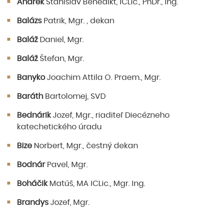
Andrek
Stanislav Benedikt, ICLic., PhDr., Ing.
Balázs
Patrik, Mgr. , dekan
Baláž
Daniel, Mgr.
Baláž
Štefan, Mgr.
Banyko
Joachim Attila O. Praem., Mgr.
Baráth
Bartolomej, SVD
Bednárik
Jozef, Mgr., riaditeľ Diecézneho
katechetického úradu
Bize
Norbert, Mgr., čestný dekan
Bodnár
Pavel, Mgr.
Boháčik
Matúš, MA ICLic., Mgr. Ing.
Brandys
Jozef, Mgr.