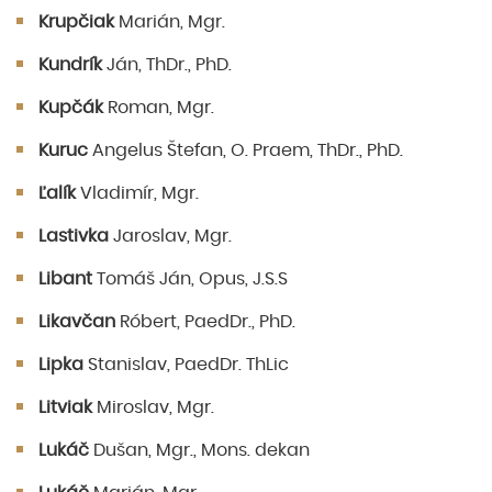
Krupčiak
Marián, Mgr.
Kundrík
Ján, ThDr., PhD.
Kupčák
Roman, Mgr.
Kuruc
Angelus Štefan, O. Praem, ThDr., PhD.
Ľalík
Vladimír, Mgr.
Lastivka
Jaroslav, Mgr.
Libant
Tomáš Ján, Opus, J.S.S
Likavčan
Róbert, PaedDr., PhD.
Lipka
Stanislav, PaedDr. ThLic
Litviak
Miroslav, Mgr.
Lukáč
Dušan, Mgr., Mons. dekan