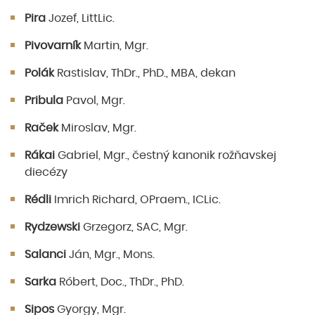
Pira
Jozef, LittLic.
Pivovarník
Martin, Mgr.
Polák
Rastislav, ThDr., PhD., MBA, dekan
Pribula
Pavol, Mgr.
Raček
Miroslav, Mgr.
Rákai
Gabriel, Mgr., čestný kanonik rožňavskej
diecézy
Rédli
Imrich Richard, OPraem., ICLic.
Rydzewski
Grzegorz, SAC, Mgr.
Salanci
Ján, Mgr., Mons.
Sarka
Róbert, Doc., ThDr., PhD.
Sipos
Gyorgy, Mgr.