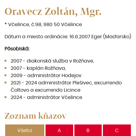
Oravecz Zoltán, Mgr.
* Včelince, č.98, 980 50 Včelince
Dátum a miesto ordinácie: 16.6.2007 Eger (Maďarsko)
Pôsobiská:
2007 - diakonská služba v Rožňave,
2007 - kaplán Rožňava,
2009 - admi­nistrátor Hodejov
2021 - 2024 admi­nistrátor Plešivec, excurrendo
Čoltovo a excurrendo Licince
2024 - administrátor Včelince
Zoznam kňazov
Všetci
A
B
C