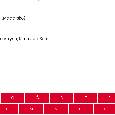
ör (Maďarsko)
do Vlkyňa, Rimavská Seč
C
Č
D
E
F
L
M
N
O
P