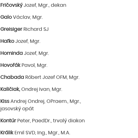
Fričovský
Jozef, Mgr., dekan
Galo
Václav, Mgr.
Greisiger
Richard SJ
Haľko
Jozef, Mgr.
Hominda
Jozef, Mgr.
Hovořák
Pavol, Mgr.
Chabada
Róbert Jozef OFM, Mgr.
Kaličiak,
Ondrej Ivan, Mgr.
Kiss
Andrej Ondrej, OPraem., Mgr.,
jasovský opát
Kontúr
Peter, PaedDr., trvalý diakon
Králik
Emil SVD, Ing., Mgr., M.A.