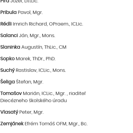
Pira
Jozef, LittLic.
Pribula
Pavol, Mgr.
Rédli
Imrich Richard, OPraem., ICLic.
Salanci
Ján, Mgr., Mons.
Slaninka
Augustín, ThLic., CM
Sopko
Marek, ThDr., PhD.
Suchý
Rastislav, ICLic., Mons.
Šeliga
Štefan, Mgr.
Tomašov
Marián, ICLic., Mgr. , riaditeľ
Diecézneho školského úradu
Vlasatý
Peter, Mgr.
Zemjánek
Efrém Tomáš OFM, Mgr., Bc.