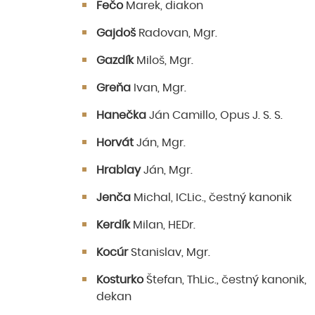
Fečo
Marek, diakon
Gajdoš
Radovan, Mgr.
Gazdík
Miloš, Mgr.
Greňa
Ivan, Mgr.
Hanečka
Ján Camillo, Opus J. S. S.
Horvát
Ján, Mgr.
Hrablay
Ján, Mgr.
Jenča
Michal, ICLic., čestný kanonik
Kerdík
Milan, HEDr.
Kocúr
Stanislav, Mgr.
Kosturko
Štefan, ThLic., čestný kanonik,
dekan