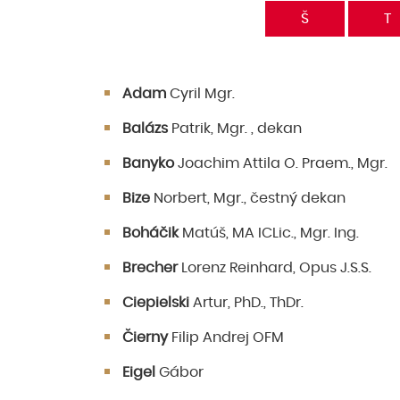
Š
T
Adam
Cyril Mgr.
Balázs
Patrik, Mgr. , dekan
Banyko
Joachim Attila O. Praem., Mgr.
Bize
Norbert, Mgr., čestný dekan
Boháčik
Matúš, MA ICLic., Mgr. Ing.
Brecher
Lorenz Reinhard, Opus J.S.S.
Ciepielski
Artur, PhD., ThDr.
Čierny
Filip Andrej OFM
Eigel
Gábor