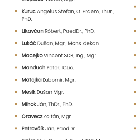
Kuruc
Angelus Štefan, O. Praem, ThDr.,
PhD.
Likavčan
Róbert, PaedDr., PhD.
Lukáč
Dušan, Mgr., Mons. dekan
Macejko
Vincent SDB, Ing., Mgr.
Manduch
Peter, ICLic.
Matejka
Ľubomír, Mgr.
Mesík
Dušan Mgr.
Mihok
Ján, ThDr., PhD.
 -
Oravecz
Zoltán, Mgr.
Petrovčík
Ján, PaedDr.