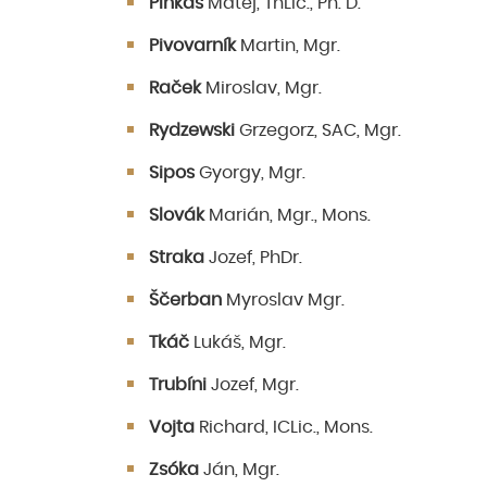
Pinkas
Matej, ThLic., Ph. D.
Pivovarník
Martin, Mgr.
Raček
Miroslav, Mgr.
Rydzewski
Grzegorz, SAC, Mgr.
Sipos
Gyorgy, Mgr.
Slovák
Marián, Mgr., Mons.
Straka
Jozef, PhDr.
Ščerban
Myroslav Mgr.
Tkáč
Lukáš, Mgr.
Trubíni
Jozef, Mgr.
Vojta
Richard, ICLic., Mons.
Zsóka
Ján, Mgr.