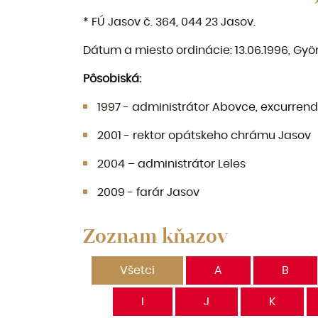
* FÚ Jasov č. 364, 044 23 Jasov.
Dátum a miesto ordinácie: 13.06.1996, Gy
Pôsobiská:
1997 - administrátor Abovce, excurren
2001 - rektor opátskeho chrámu Jasov
2004 – administrátor Leles
2009 - farár Jasov
Zoznam kňazov
Všetci
A
B
I
J
K