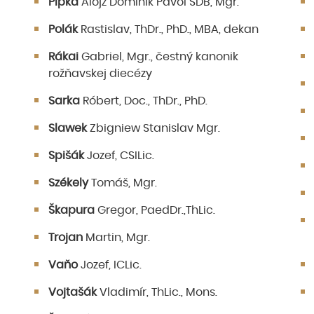
Pipka
Alojz Dominik Pavol SDB, Mgr.
Polák
Rastislav, ThDr., PhD., MBA, dekan
Rákai
Gabriel, Mgr., čestný kanonik
rožňavskej diecézy
Sarka
Róbert, Doc., ThDr., PhD.
Slawek
Zbigniew Stanislav Mgr.
Spišák
Jozef, CSILic.
Székely
Tomáš, Mgr.
Škapura
Gregor, PaedDr.,ThLic.
Trojan
Martin, Mgr.
Vaňo
Jozef, ICLic.
Vojtašák
Vladimír, ThLic., Mons.