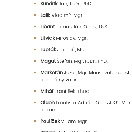
Kundrík
Ján, ThDr., PhD.
Ľalík
Vladimír, Mgr.
Libant
Tomáš Ján, Opus, J.S.S
Litviak
Miroslav, Mgr.
Lupták
Jaromír, Mgr.
Magut
Štefan, Mgr. ICDr., PhD.
Markotán
Jozef, Mgr. Mons., veľprepošt,
generálny vikár
Miháľ
František, ThLic.
Olach
František Adrián, Opus J.S.S., Mgr.
dekan
Paulíček
Viliam, Mgr.