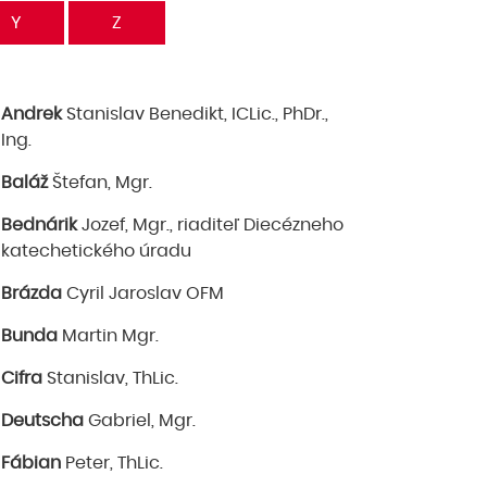
Y
Z
Andrek
Stanislav Benedikt, ICLic., PhDr.,
Ing.
Baláž
Štefan, Mgr.
Bednárik
Jozef, Mgr., riaditeľ Diecézneho
katechetického úradu
Brázda
Cyril Jaroslav OFM
Bunda
Martin Mgr.
Cifra
Stanislav, ThLic.
Deutscha
Gabriel, Mgr.
Fábian
Peter, ThLic.