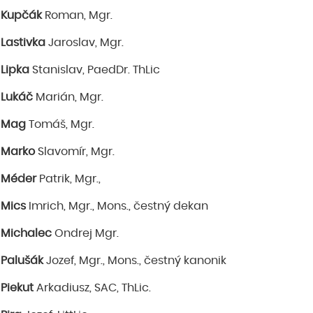
Kupčák
Roman, Mgr.
Lastivka
Jaroslav, Mgr.
Lipka
Stanislav, PaedDr. ThLic
Lukáč
Marián, Mgr.
Mag
Tomáš, Mgr.
Marko
Slavomír, Mgr.
Méder
Patrik, Mgr.,
Mics
Imrich, Mgr., Mons., čestný dekan
Michalec
Ondrej Mgr.
Palušák
Jozef, Mgr., Mons., čestný kanonik
Piekut
Arkadiusz, SAC, ThLic.