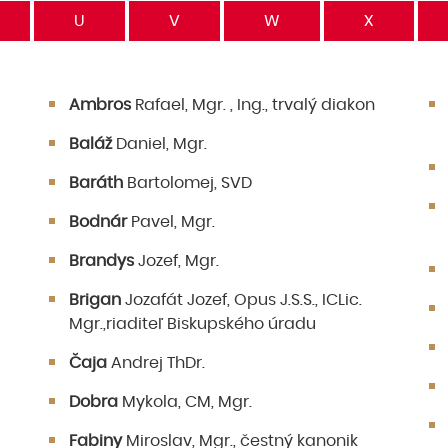
U
V
W
X
Ambros
Rafael, Mgr. , Ing., trvalý diakon
Baláž
Daniel, Mgr.
Baráth
Bartolomej, SVD
Bodnár
Pavel, Mgr.
Brandys
Jozef, Mgr.
Brigan
Jozafát Jozef, Opus J.S.S., ICLic.
Mgr.,riaditeľ Biskupského úradu
Čaja
Andrej ThDr.
Dobra
Mykola, CM, Mgr.
Fabiny
Miroslav, Mgr., čestný kanonik