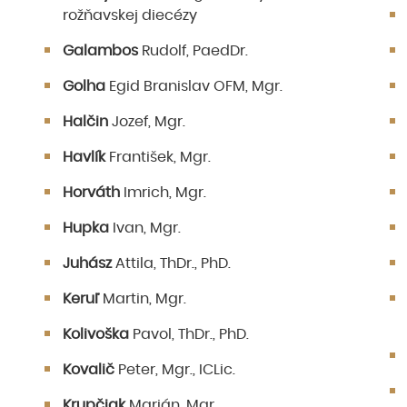
rožňavskej diecézy
Galambos
Rudolf, PaedDr.
Golha
Egid Branislav OFM, Mgr.
Halčin
Jozef, Mgr.
Havlík
František, Mgr.
Horváth
Imrich, Mgr.
Hupka
Ivan, Mgr.
Juhász
Attila, ThDr., PhD.
Keruľ
Martin, Mgr.
Kolivoška
Pavol, ThDr., PhD.
Kovalič
Peter, Mgr., ICLic.
Krupčiak
Marián, Mgr.