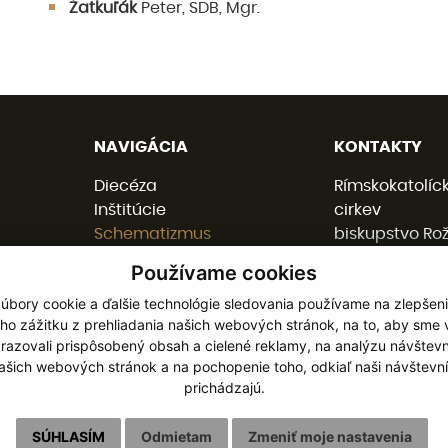
Žatkuľák
Peter, SDB, Mgr.
NAVIGÁCIA
KONTAKTY
Diecéza
Rímskokatolíc
Inštitúcie
cirkev
Schematizmus
biskupstvo Ro
Hospodárska správa
Nám. baníkov 
Používame cookies
Dokumenty
048 01 ROŽŇA
úbory cookie a ďalšie technológie sledovania používame na zlepšen
Udalosti
ho zážitku z prehliadania našich webových stránok, na to, aby sme
Pre kňazov
razovali prispôsobený obsah a cielené reklamy, na analýzu návštevn
058 / 78 77 201
Jubileum 2025
ašich webových stránok a na pochopenie toho, odkiaľ naši návštevní
kancelaria@b
Cookies
prichádzajú.
GDPR
SÚHLASÍM
Odmietam
Zmeniť moje nastavenia