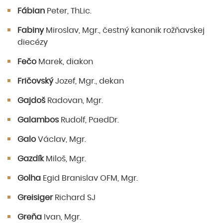
Fábian
Peter, ThLic.
Fabiny
Miroslav, Mgr., čestný kanonik rožňavskej
diecézy
Fečo
Marek, diakon
Fričovský
Jozef, Mgr., dekan
Gajdoš
Radovan, Mgr.
Galambos
Rudolf, PaedDr.
Galo
Václav, Mgr.
Gazdík
Miloš, Mgr.
Golha
Egid Branislav OFM, Mgr.
Greisiger
Richard SJ
Greňa
Ivan, Mgr.