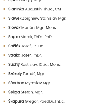
Sipos
Gyorgy, Mgr.
Slaninka
Augustín, ThLic., CM
Slawek
Zbigniew Stanislav Mgr.
Slovák
Marián, Mgr., Mons.
Sopko
Marek, ThDr., PhD.
Spišák
Jozef, CSILic.
Straka
Jozef, PhDr.
Suchý
Rastislav, ICLic., Mons.
Székely
Tomáš, Mgr.
Ščerban
Myroslav Mgr.
Šeliga
Štefan, Mgr.
Škapura
Gregor, PaedDr.,ThLic.