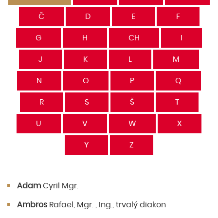
Č
D
E
F
G
H
CH
I
J
K
L
M
N
O
P
Q
R
S
Š
T
U
V
W
X
Y
Z
Adam
Cyril Mgr.
Ambros
Rafael, Mgr. , Ing., trvalý diakon