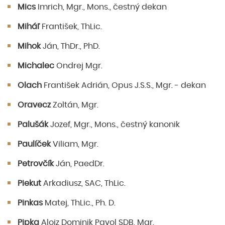
Mics
Imrich, Mgr., Mons., čestný dekan
Miháľ
František, ThLic.
Mihok
Ján, ThDr., PhD.
Michalec
Ondrej Mgr.
Olach
František Adrián, Opus J.S.S., Mgr. - dekan
Oravecz
Zoltán, Mgr.
Palušák
Jozef, Mgr., Mons., čestný kanonik
Paulíček
Viliam, Mgr.
Petrovčík
Ján, PaedDr.
Piekut
Arkadiusz, SAC, ThLic.
Pinkas
Matej, ThLic., Ph. D.
Pipka
Alojz Dominik Pavol SDB, Mgr.