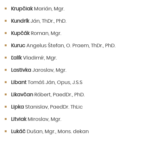
Krupčiak
Marián, Mgr.
Kundrík
Ján, ThDr., PhD.
Kupčák
Roman, Mgr.
Kuruc
Angelus Štefan, O. Praem, ThDr., PhD.
Ľalík
Vladimír, Mgr.
Lastivka
Jaroslav, Mgr.
Libant
Tomáš Ján, Opus, J.S.S
Likavčan
Róbert, PaedDr., PhD.
Lipka
Stanislav, PaedDr. ThLic
Litviak
Miroslav, Mgr.
Lukáč
Dušan, Mgr., Mons. dekan