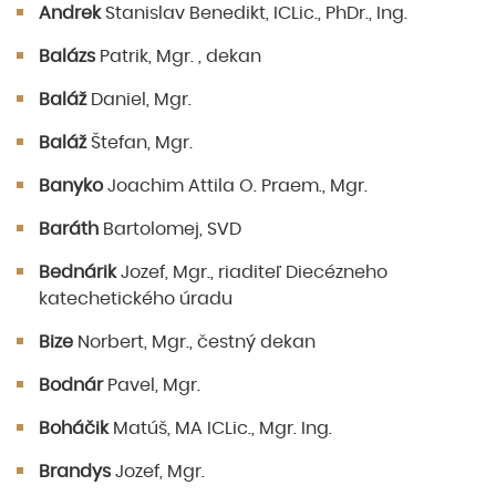
Andrek
Stanislav Benedikt, ICLic., PhDr., Ing.
Balázs
Patrik, Mgr. , dekan
Baláž
Daniel, Mgr.
Baláž
Štefan, Mgr.
Banyko
Joachim Attila O. Praem., Mgr.
Baráth
Bartolomej, SVD
Bednárik
Jozef, Mgr., riaditeľ Diecézneho
katechetického úradu
Bize
Norbert, Mgr., čestný dekan
Bodnár
Pavel, Mgr.
Boháčik
Matúš, MA ICLic., Mgr. Ing.
Brandys
Jozef, Mgr.