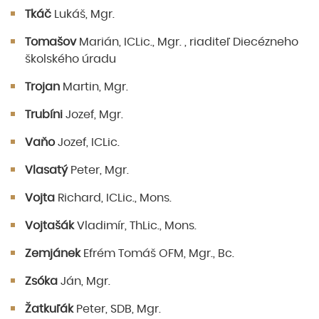
Tkáč
Lukáš, Mgr.
Tomašov
Marián, ICLic., Mgr. , riaditeľ Diecézneho
školského úradu
Trojan
Martin, Mgr.
Trubíni
Jozef, Mgr.
Vaňo
Jozef, ICLic.
Vlasatý
Peter, Mgr.
Vojta
Richard, ICLic., Mons.
Vojtašák
Vladimír, ThLic., Mons.
Zemjánek
Efrém Tomáš OFM, Mgr., Bc.
Zsóka
Ján, Mgr.
Žatkuľák
Peter, SDB, Mgr.