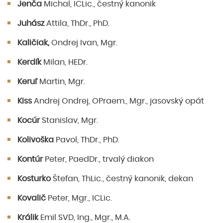
Jenča
Michal, ICLic., čestný kanonik
Juhász
Attila, ThDr., PhD.
Kaličiak,
Ondrej Ivan, Mgr.
Kerdík
Milan, HEDr.
Keruľ
Martin, Mgr.
Kiss
Andrej Ondrej, OPraem., Mgr., jasovský opát
Kocúr
Stanislav, Mgr.
Kolivoška
Pavol, ThDr., PhD.
Kontúr
Peter, PaedDr., trvalý diakon
Kosturko
Štefan, ThLic., čestný kanonik, dekan
Kovalič
Peter, Mgr., ICLic.
Králik
Emil SVD, Ing., Mgr., M.A.