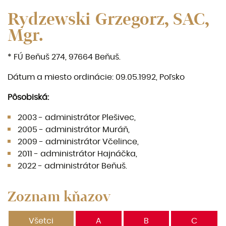
Rydzewski Grzegorz, SAC,
Mgr.
* FÚ Beňuš 274, 97664 Beňuš.
Dátum a miesto ordinácie: 09.05.1992, Poľsko
Pôsobiská:
2003 - admi­nistrátor Plešivec,
2005 - administrátor Muráň,
2009 - administrátor Včelince,
2011 - administrátor Hajnáčka,
2022 - administrátor Beňuš.
Zoznam kňazov
Všetci
A
B
C