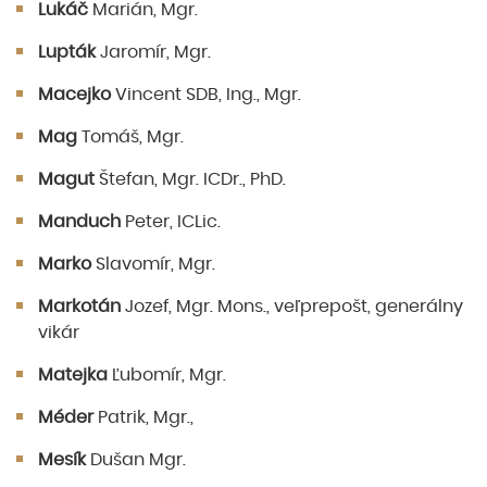
Lukáč
Marián, Mgr.
Lupták
Jaromír, Mgr.
Macejko
Vincent SDB, Ing., Mgr.
Mag
Tomáš, Mgr.
Magut
Štefan, Mgr. ICDr., PhD.
Manduch
Peter, ICLic.
Marko
Slavomír, Mgr.
Markotán
Jozef, Mgr. Mons., veľprepošt, generálny
vikár
Matejka
Ľubomír, Mgr.
Méder
Patrik, Mgr.,
Mesík
Dušan Mgr.