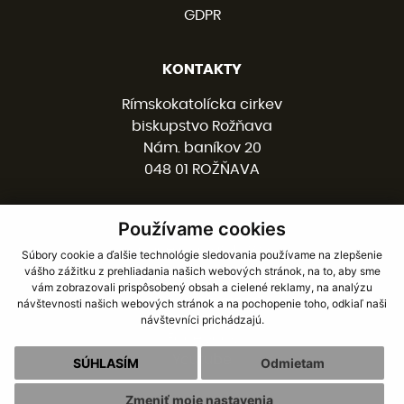
GDPR
KONTAKTY
Rímskokatolícka cirkev
biskupstvo Rožňava
Nám. baníkov 20
048 01 ROŽŇAVA
Používame cookies
058 / 78 77 201
kancelaria@burv.sk
Súbory cookie a ďalšie technológie sledovania používame na zlepšenie
vášho zážitku z prehliadania našich webových stránok, na to, aby sme
vám zobrazovali prispôsobený obsah a cielené reklamy, na analýzu
SOCIÁLNE SIETE
návštevnosti našich webových stránok a na pochopenie toho, odkiaľ naši
návštevníci prichádzajú.
Facebook
Youtube
SÚHLASÍM
Odmietam
Zmeniť moje nastavenia