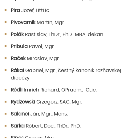
Pira
Jozef, LittLic.
Pivovarník
Martin, Mgr.
Polák
Rastislav, ThDr., PhD., MBA, dekan
Pribula
Pavol, Mgr.
Raček
Miroslav, Mgr.
Rákai
Gabriel, Mgr., čestný kanonik rožňavskej
diecézy
Rédli
Imrich Richard, OPraem., ICLic.
Rydzewski
Grzegorz, SAC, Mgr.
Salanci
Ján, Mgr., Mons.
Sarka
Róbert, Doc., ThDr., PhD.