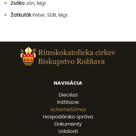
Zsóka
Ján, Mgr.
Žatkuľák
Peter, SDB, Mgr.
NAVIGÁCIA
Diecéza
Inštitúcie
Schematizmus
Hospodárska správa
Dokumenty
Udalosti