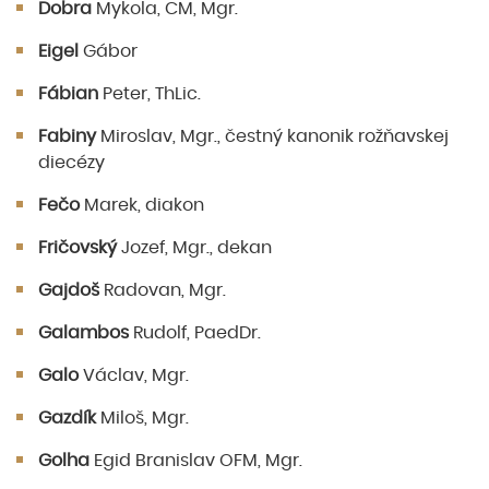
Dobra
Mykola, CM, Mgr.
Eigel
Gábor
Fábian
Peter, ThLic.
Fabiny
Miroslav, Mgr., čestný kanonik rožňavskej
diecézy
Fečo
Marek, diakon
Fričovský
Jozef, Mgr., dekan
Gajdoš
Radovan, Mgr.
Galambos
Rudolf, PaedDr.
Galo
Václav, Mgr.
Gazdík
Miloš, Mgr.
Golha
Egid Branislav OFM, Mgr.