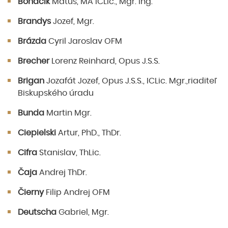
Boháčik
Matúš, MA ICLic., Mgr. Ing.
Brandys
Jozef, Mgr.
Brázda
Cyril Jaroslav OFM
Brecher
Lorenz Reinhard, Opus J.S.S.
Brigan
Jozafát Jozef, Opus J.S.S., ICLic. Mgr.,riaditeľ
Biskupského úradu
Bunda
Martin Mgr.
Ciepielski
Artur, PhD., ThDr.
Cifra
Stanislav, ThLic.
Čaja
Andrej ThDr.
Čierny
Filip Andrej OFM
Deutscha
Gabriel, Mgr.