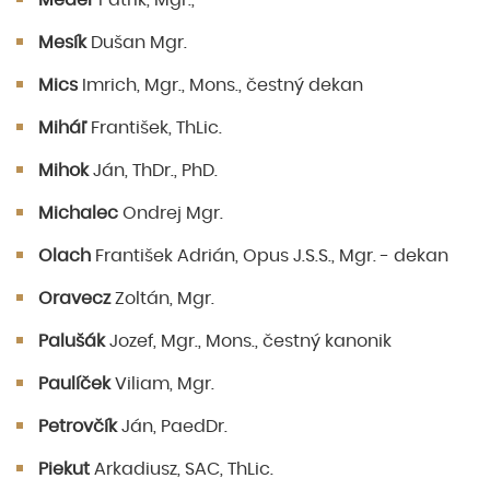
Méder
Patrik, Mgr.,
Mesík
Dušan Mgr.
Mics
Imrich, Mgr., Mons., čestný dekan
Miháľ
František, ThLic.
Mihok
Ján, ThDr., PhD.
Michalec
Ondrej Mgr.
Olach
František Adrián, Opus J.S.S., Mgr. - dekan
Oravecz
Zoltán, Mgr.
Palušák
Jozef, Mgr., Mons., čestný kanonik
Paulíček
Viliam, Mgr.
Petrovčík
Ján, PaedDr.
Piekut
Arkadiusz, SAC, ThLic.