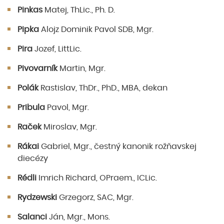
Pinkas
Matej, ThLic., Ph. D.
Pipka
Alojz Dominik Pavol SDB, Mgr.
Pira
Jozef, LittLic.
Pivovarník
Martin, Mgr.
Polák
Rastislav, ThDr., PhD., MBA, dekan
Pribula
Pavol, Mgr.
Raček
Miroslav, Mgr.
Rákai
Gabriel, Mgr., čestný kanonik rožňavskej
diecézy
Rédli
Imrich Richard, OPraem., ICLic.
Rydzewski
Grzegorz, SAC, Mgr.
Salanci
Ján, Mgr., Mons.