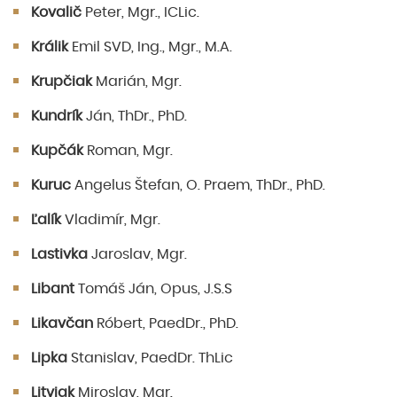
Kovalič
Peter, Mgr., ICLic.
Králik
Emil SVD, Ing., Mgr., M.A.
Krupčiak
Marián, Mgr.
Kundrík
Ján, ThDr., PhD.
Kupčák
Roman, Mgr.
Kuruc
Angelus Štefan, O. Praem, ThDr., PhD.
Ľalík
Vladimír, Mgr.
Lastivka
Jaroslav, Mgr.
Libant
Tomáš Ján, Opus, J.S.S
Likavčan
Róbert, PaedDr., PhD.
Lipka
Stanislav, PaedDr. ThLic
Litviak
Miroslav, Mgr.