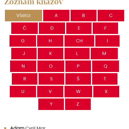
Zoznam kňazov
Všetci
A
B
C
Č
D
E
F
G
H
CH
I
J
K
L
M
N
O
P
Q
R
S
Š
T
U
V
W
X
Y
Z
Adam
Cyril Mgr.