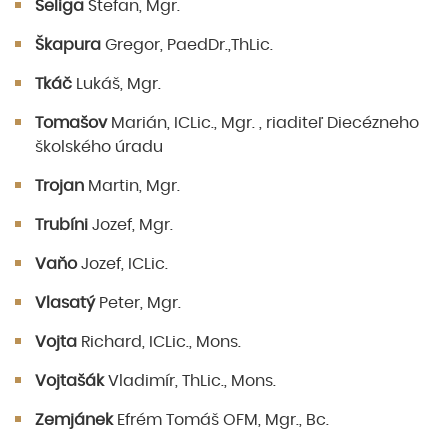
Šeliga
Štefan, Mgr.
Škapura
Gregor, PaedDr.,ThLic.
Tkáč
Lukáš, Mgr.
Tomašov
Marián, ICLic., Mgr. , riaditeľ Diecézneho
školského úradu
Trojan
Martin, Mgr.
Trubíni
Jozef, Mgr.
Vaňo
Jozef, ICLic.
Vlasatý
Peter, Mgr.
Vojta
Richard, ICLic., Mons.
Vojtašák
Vladimír, ThLic., Mons.
Zemjánek
Efrém Tomáš OFM, Mgr., Bc.