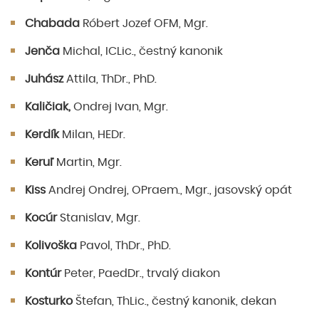
Chabada
Róbert Jozef OFM, Mgr.
Jenča
Michal, ICLic., čestný kanonik
Juhász
Attila, ThDr., PhD.
Kaličiak,
Ondrej Ivan, Mgr.
Kerdík
Milan, HEDr.
Keruľ
Martin, Mgr.
Kiss
Andrej Ondrej, OPraem., Mgr., jasovský opát
Kocúr
Stanislav, Mgr.
Kolivoška
Pavol, ThDr., PhD.
Kontúr
Peter, PaedDr., trvalý diakon
Kosturko
Štefan, ThLic., čestný kanonik, dekan