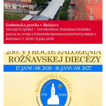
Gedeónska prosba v Rožňave
Streda/ 13. týždeň. ‒ homília Mons. Stanislava Stolárika
počas sv. omše v Katedrále Nanebovzatia Panny Márie v
Rožňave 1. 7. 2026 | 21 júla, 2026