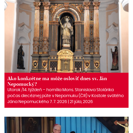
Ako konkrétne ma môže osloviť dnes sv. Ján
Nepomucký?
Utorok /14. týždeň – homília Mons. Stanislava Stolárika
počas diecéznej púte v Nepomuku (ČR) v Kostole svätého
Jána Nepomuckého 7. 7. 2026 | 21 júla, 2026