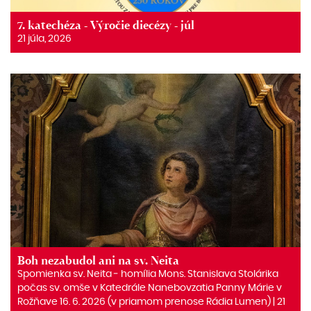
7. katechéza - Výročie diecézy - júl
21 júla, 2026
Boh nezabudol ani na sv. Neita
Spomienka sv. Neita ‒ homília Mons. Stanislava Stolárika
počas sv. omše v Katedrále Nanebovzatia Panny Márie v
Rožňave 16. 6. 2026 (v priamom prenose Rádia Lumen) | 21