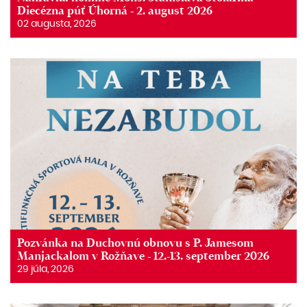
Diecézna púť Úhorná - 2. august 2026
02 augusta, 2026
Pozvánka na Duchovnú obnovu s P. Jamesom
Manjackalom v Rožňave - 12.-13. september 2026
29 júla, 2026