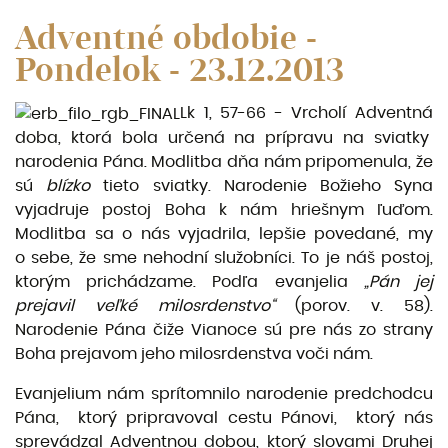
Adventné obdobie -
Pondelok - 23.12.2013
Lk 1, 57-66 - Vrcholí Adventná
doba, ktorá bola určená na prípravu na sviatky
narodenia Pána. Modlitba dňa nám pripomenula, že
sú
blízko
tieto sviatky. Narodenie Božieho Syna
vyjadruje postoj Boha k nám hriešnym ľuďom.
Modlitba sa o nás vyjadrila, lepšie povedané, my
o sebe, že sme nehodní služobníci.
To je náš postoj,
ktorým prichádzame. Podľa evanjelia
„Pán jej
prejavil veľké milosrdenstvo“
(porov. v. 58).
Narodenie Pána čiže Vianoce sú pre nás zo strany
Boha prejavom jeho milosrdenstva voči nám.
Evanjelium nám sprítomnilo narodenie predchodcu
Pána, ktorý pripravoval cestu Pánovi, ktorý nás
sprevádzal Adventnou dobou, ktorý slovami Druhej