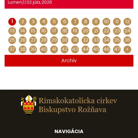
Lumen) | 02 júla, 2026
1
2
3
4
5
6
7
8
9
10
11
12
13
14
15
16
17
18
19
20
21
22
23
24
25
26
27
28
29
30
31
32
33
34
35
36
37
38
39
40
41
42
43
44
45
46
47
>
Archív
NAVIGÁCIA