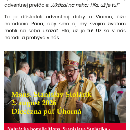
adventnej prefácie:
„Ukázal na neho:
Hľa, už je tu!“
To je dôsledok adventnej doby a Vianoc, čiže
narodenia Pána, aby sme aj my svojim životom
mohli na seba ukázať: Hľa, už je tu! Už sa v nás
narodil a prebýva v nás.
Nahrávka homílie Mons. Stanislava Stolárika -