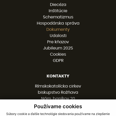
Diecéza
Inštitúcie
Schematizmus
Hospodárska správa
Dokumenty
Udalosti
Pre kňazov
Jubileum 2025
Cookies
GDPR
KONTAKTY
Rímskokatolícka cirkev
biskupstvo Rožňava
Nám. baníkov 20
048 01 ROŽŇAVA
Používame cookies
Súbory cookie a ďalšie technológie sledovania používame na zlepšenie