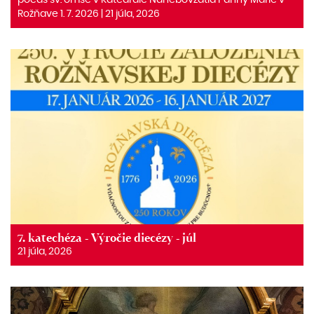
počas sv. omše v Katedrále Nanebovzatia Panny Márie v
Rožňave 1. 7. 2026 | 21 júla, 2026
7. katechéza - Výročie diecézy - júl
21 júla, 2026