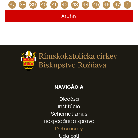
37
38
39
40
41
42
43
44
45
46
47
>
Archív
NAVIGÁCIA
Diecéza
Inštitúcie
Schematizmus
Hospodárska správa
Dokumenty
Udalosti