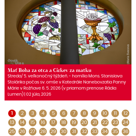
Mať Boha za otca a Cirkev za matku
Streda/ 5. veľkonočný týždeň. ‒ homília Mons. Stanislava
Stolárika počas sv. omše v Katedrále Nanebovzatia Panny
Márie v Rožňave 6. 5. 2026 (v priamom prenose Rádia
Lumen) | 02 júla, 2026
1
2
3
4
5
6
7
8
9
10
11
12
13
14
15
16
17
18
19
20
21
22
23
24
25
26
27
28
29
30
31
32
33
34
35
36