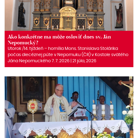
Ako konkrétne ma môže osloviť dnes sv. Ján
Nepomucký?
Utorok /14. týždeň – homília Mons. Stanislava Stolárika
počas diecéznej púte v Nepomuku (ČR) v Kostole svätého
Jána Nepomuckého 7. 7. 2026 | 21 júla, 2026