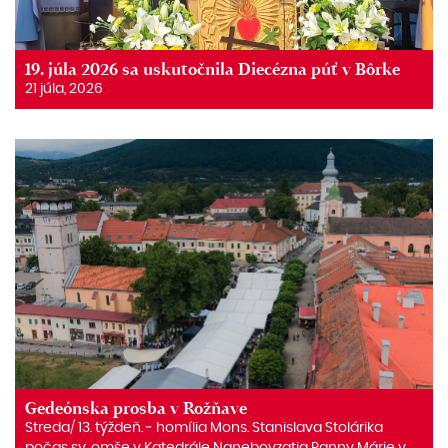
19. júla 2026 sa uskutočnila Diecézna púť v Bôrke
21 júla, 2026
Gedeónska prosba v Rožňave
Streda/ 13. týždeň. ‒ homília Mons. Stanislava Stolárika