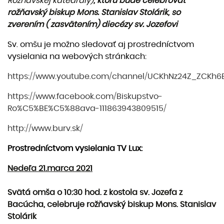
Rožňavskej katedrály)
, ktorú bude celebrovať
rožňavský biskup Mons. Stanislav Stolárik,
so
zverením (
zasvätením) diecézy sv. Jozefovi
Sv. omšu je možno sledovať aj prostredníctvom
vysielania na webových stránkach:
https://www.youtube.com/channel/UCKhNz24Z_ZCKh
https://www.facebook.com/Biskupstvo-
Ro%C5%BE%C5%88ava-111863943809515/
http://www.burv.sk/
Prostredníctvom vysielania TV Lux:
Nedeľa 21.marca 2021
Svätá omša o 10:30 hod. z kostola sv. Jozefa z
Bacúcha, celebruje rožňavský biskup Mons. Stanislav
Stolárik