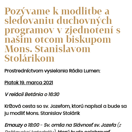
Pozývame k modlitbe a
sledovaniu duchovných
programov v zjednotení s
našim otcom biskupom
Mons. Stanislavom
Stolárikom
Prostredníctvom vysielania Rádia Lumen:
Piatok 19. marca 2021
V relácii
Betánia o 16:30
Krížová cesta so sv. Jozefom, ktorú napísal a bude sa
ju modliť Mons. Stanislav Stolárik
Emauzy o
18:00
-
S
v. omša na Slávnosť sv. Jozefa
(z