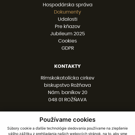
Hospodárska správa
Dokumenty
Udalosti
Pre kňazov
Jubileum 2025
Cookies
GDPR
KONTAKTY
Rímskokatolícka cirkev
biskupstvo Rožňava
Nám. baníkov 20
048 01 ROŽŇAVA
Používame cookies
058 / 78 77 201
kancelaria@burv.sk
Súbory cookie a ďalšie technológie sledovania používame na zlepšenie
vášho zážitku z prehliadania našich webových stránok, na to, aby sme