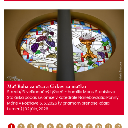
Mať Boha za otca a Cirkev za matku
Streda/ 5. veľkonočný týždeň. ‒ homília Mons. Stanislava
Stolárika počas sv. omše v Katedrále Nanebovzatia Panny
Márie v Rožňave 6. 5. 2026 (v priamom prenose Rádia
Lumen) | 02 júla, 2026
1
2
3
4
5
6
7
8
9
10
11
12