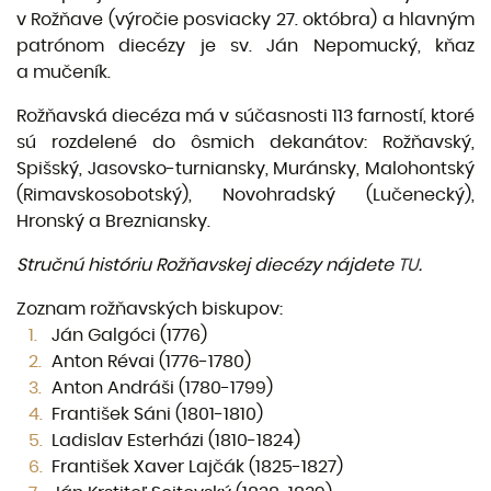
v Rožňave (výročie posviacky 27. októbra) a hlavným
patrónom diecézy je sv. Ján Nepomucký, kňaz
a mučeník.
Rožňavská diecéza má v súčasnosti 113 farností, ktoré
sú rozdelené do ôsmich dekanátov: Rožňavský,
Spišský, Jasovsko-turniansky, Muránsky, Malohontský
(Rimavskosobotský), Novohradský (Lučenecký),
Hronský a Brezniansky.
Stručnú históriu Rožňavskej diecézy nájdete
TU
.
Zoznam rožňavských biskupov:
Ján Galgóci (1776)
Anton Révai (1776-1780)
Anton Andráši (1780-1799)
František Sáni (1801-1810)
Ladislav Esterházi (1810-1824)
František Xaver Lajčák (1825-1827)