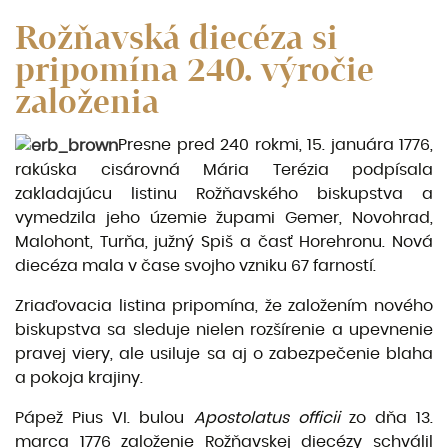
Rožňavská diecéza si
pripomína 240. výročie
založenia
Presne pred 240 rokmi, 15. januára 1776,
rakúska cisárovná Mária Terézia podpísala
zakladajúcu listinu Rožňavského biskupstva a
vymedzila jeho územie župami Gemer, Novohrad,
Malohont, Turňa, južný Spiš a časť Horehronu. Nová
diecéza mala v čase svojho vzniku 67 farností.
Zriaďovacia listina pripomína, že založením nového
biskupstva sa sleduje nielen rozšírenie a upevnenie
pravej viery, ale usiluje sa aj o zabezpečenie blaha
a pokoja krajiny.
Pápež Pius VI. bulou
Apostolatus officii
zo dňa 13.
marca 1776 založenie Rožňavskej diecézy schválil