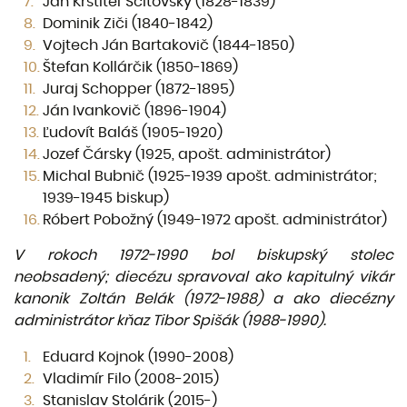
Ján Krstiteľ Scitovský (1828-1839)
Dominik Ziči (1840-1842)
Vojtech Ján Bartakovič (1844-1850)
Štefan Kollárčik (1850-1869)
Juraj Schopper (1872-1895)
Ján Ivankovič (1896-1904)
Ľudovít Baláš (1905-1920)
Jozef Čársky (1925, apošt. administrátor)
Michal Bubnič (1925-1939 apošt. administrátor;
1939-1945 biskup)
Róbert Pobožný (1949-1972 apošt. administrátor)
V rokoch 1972-1990 bol biskupský stolec
neobsadený; diecézu spravoval ako kapitulný vikár
kanonik Zoltán Belák (1972-1988) a ako diecézny
administrátor kňaz Tibor Spišák (1988-1990).
Eduard Kojnok (1990-2008)
Vladimír Filo (2008-2015)
Stanislav Stolárik (2015-)