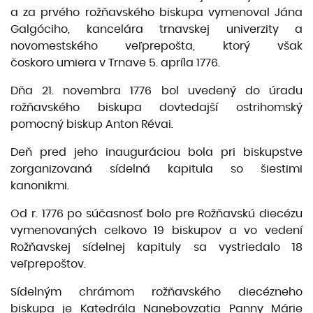
a za prvého rožňavského biskupa vymenoval Jána
Galgóciho, kancelára trnavskej univerzity a
novomestského veľprepošta, ktorý však
čoskoro umiera v Trnave 5. apríla 1776.
Dňa 21. novembra 1776 bol uvedený do úradu
rožňavského biskupa dovtedajší ostrihomský
pomocný biskup Anton Révai.
Deň pred jeho inauguráciou bola pri biskupstve
zorganizovaná sídelná kapitula so šiestimi
kanonikmi.
Od r. 1776 po súčasnosť bolo pre Rožňavskú diecézu
vymenovaných celkovo 19 biskupov a vo vedení
Rožňavskej sídelnej kapituly sa vystriedalo 18
veľprepoštov.
Sídelným chrámom rožňavského diecézneho
biskupa je Katedrála Nanebovzatia Panny Márie