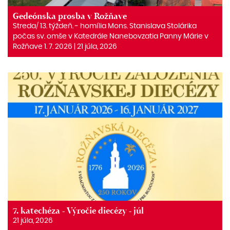
Gedeónska prosba v Rožňave
Streda/ 13. týždeň. ‒ homília Mons. Stanislava Stolárika
počas sv. omše v Katedrále Nanebovzatia Panny Márie v
Rožňave 1. 7. 2026 | 21 júla, 2026
7. katechéza - Výročie diecézy - júl
21 júla, 2026