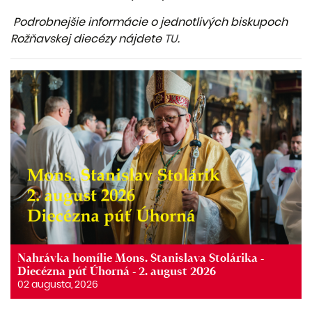
Podrobnejšie informácie o jednotlivých biskupoch
Rožňavskej diecézy nájdete
TU
.
Nahrávka homílie Mons. Stanislava Stolárika -
Diecézna púť Úhorná - 2. august 2026
02 augusta, 2026