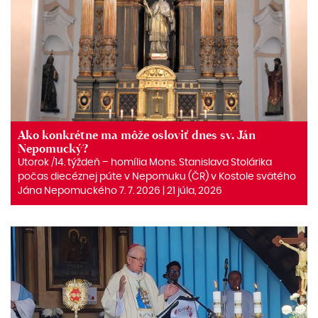
Ako konkrétne ma môže osloviť dnes sv. Ján
Nepomucký?
Utorok /14. týždeň – homília Mons. Stanislava Stolárika
počas diecéznej púte v Nepomuku (ČR) v Kostole svätého
Jána Nepomuckého 7. 7. 2026 | 21 júla, 2026