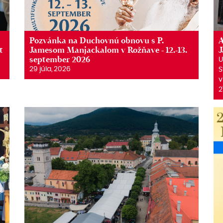
Pozvánka na Duchovnú obnovu s P.
A
t
Jamesom Manjackalom v Rožňave - 12.-13.
september 2026
U
29 júla, 2026
S
v
2