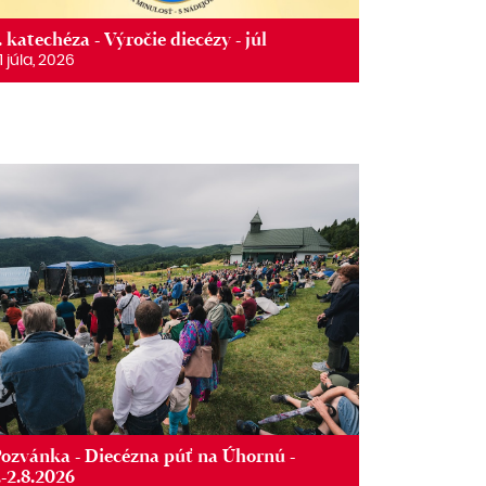
. katechéza - Výročie diecézy - júl
1 júla, 2026
ozvánka - Diecézna púť na Úhornú -
.-2.8.2026