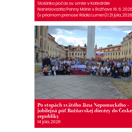
Stolárika počas sv. omše v Katedrále
Nanebovzatia Panny Márie v Rožňave 16. 6. 202
(v priamom prenose Rádia Lumen) | 21 júla, 202
Po stopách svätého Jána Nepomuckého –
jubilejná púť Rožňavskej diecézy do Česke
republiky
14 júla, 2026