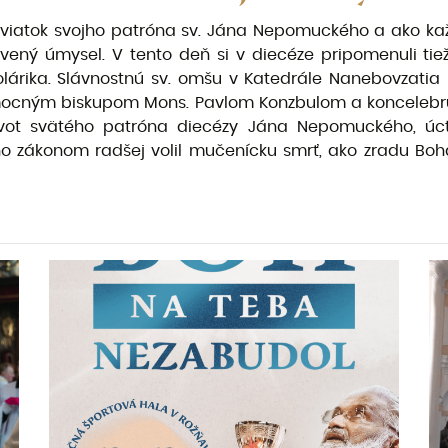
sviatok svojho patróna sv. Jána Nepomuckého a ako kaž
vený úmysel. V tento deň si v diecéze pripomenuli tie
olárika. Slávnostnú sv. omšu v Katedrále Nanebovzatia
pomocným biskupom Mons. Pavlom Konzbulom
a koncelebru
život svätého patróna diecézy Jána Nepomuckého, úct
eho zákonom radšej volil mučenícku smrť, ako zradu B