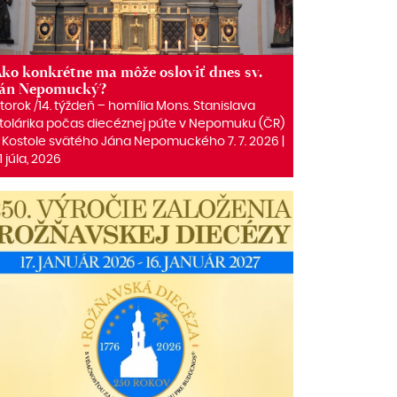
ko konkrétne ma môže osloviť dnes sv.
Ján Nepomucký?
torok /14. týždeň – homília Mons. Stanislava
tolárika počas diecéznej púte v Nepomuku (ČR)
 Kostole svätého Jána Nepomuckého 7. 7. 2026 |
1 júla, 2026