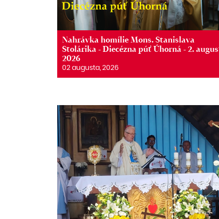
Nahrávka homílie Mons. Stanislava
Stolárika - Diecézna púť Úhorná - 2. augus
2026
02 augusta, 2026