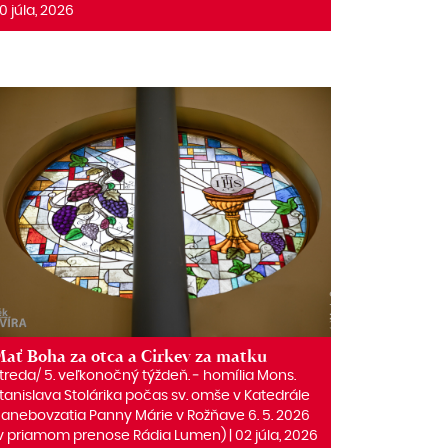
0 júla, 2026
ať Boha za otca a Cirkev za matku
treda/ 5. veľkonočný týždeň. ‒ homília Mons.
tanislava Stolárika počas sv. omše v Katedrále
anebovzatia Panny Márie v Rožňave 6. 5. 2026
v priamom prenose Rádia Lumen) | 02 júla, 2026