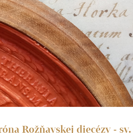
róna Rožňavskej diecézy - s