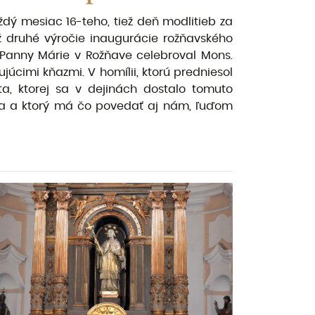
dý mesiac 16-teho, tiež deň modlitieb za
ž druhé výročie inaugurácie rožňavského
 Panny Márie v Rožňave celebroval Mons.
júcimi kňazmi. V homílii, ktorú predniesol
a, ktorej sa v dejinách dostalo tomuto
oha a ktorý má čo povedať aj nám, ľuďom