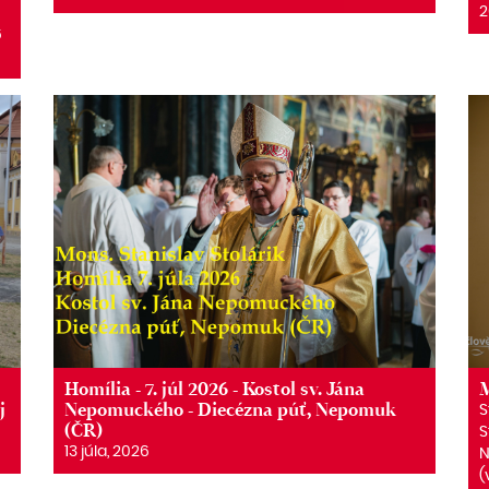
2
6
6
Homília - 7. júl 2026 - Kostol sv. Jána
M
j
Nepomuckého - Diecézna púť, Nepomuk
S
(ČR)
S
13 júla, 2026
N
(