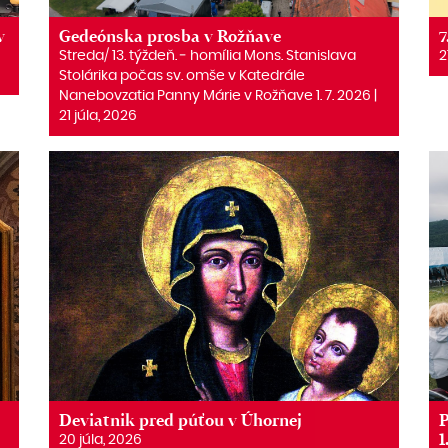
v
Gedeónska prosba v Rožňave
7
Streda/ 13. týždeň. ‒ homília Mons. Stanislava
2
Stolárika počas sv. omše v Katedrále
Nanebovzatia Panny Márie v Rožňave 1. 7. 2026 |
21 júla, 2026
Deviatnik pred púťou v Úhornej
P
1
20 júla, 2026