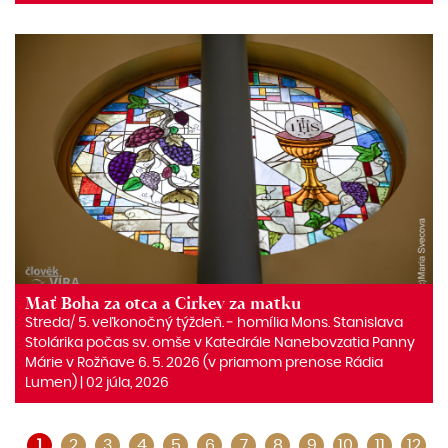
Mať Boha za otca a Cirkev za matku
Streda/ 5. veľkonočný týždeň. ‒ homília Mons. Stanislava
Stolárika počas sv. omše v Katedrále Nanebovzatia Panny
Márie v Rožňave 6. 5. 2026 (v priamom prenose Rádia
Lumen) | 02 júla, 2026
1
2
3
4
5
6
7
8
9
10
11
12