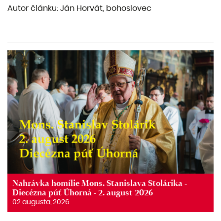
Autor článku: Ján Horvát, bohoslovec
Nahrávka homílie Mons. Stanislava Stolárika -
Diecézna púť Úhorná - 2. august 2026
02 augusta, 2026