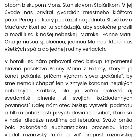
otcom biskupom Mons. Stanislavom Stolárikom. V jej
úvode nás privítal gvardián miestneho kláštora
páter Peregrin, ktorý poukázal na jednotu Slovákov a
Maďarov ktorí sa tu schádzajú, aby spoločne prosili
a modlili sa k našej nebeskej Mamke Panne Márii.
Ona je našou spoločnou, jedinou Mamou, ktorá nás
všetkých spája do jednej rodiny veriacich.
V homílii sa nám prihovoril otec biskup. Pripomenul
hlavné posolstvo Panny Márie z Fatimy, ktorým je
konať pokánie, pričom význam slova „pokánie“, by
sme nemali chápať len v zmysle konania nejakých
nábožných skutkov, ale je veľmi dôležité aj
svedomité plnenie si svojich každodenných
povinností. Ďalej nám otec biskup vysvetlil podstatu
a hĺbku pobožnosti prvých deviatich sobôt, ktoré sa
v našej diecéze modlíme od februára. Svätá omša
bola zakončená eucharistickou procesiou ktorú
viedol rožňavský farár a veľ prepošt rožňavskej