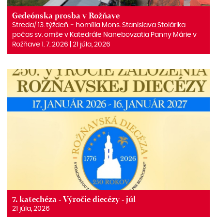
Gedeónska prosba v Rožňave
Streda/ 13. týždeň. ‒ homília Mons. Stanislava Stolárika
počas sv. omše v Katedrále Nanebovzatia Panny Márie v
Rožňave 1. 7. 2026 | 21 júla, 2026
7. katechéza - Výročie diecézy - júl
21 júla, 2026