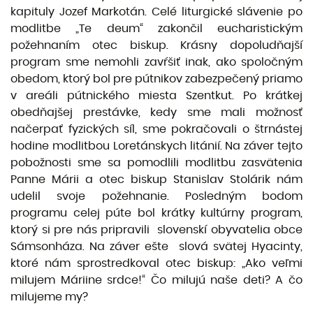
kapituly Jozef Markotán. Celé liturgické slávenie po
modlitbe „Te deum“ zakončil eucharistickým
požehnaním otec biskup. Krásny dopoludňajší
program sme nemohli zavŕšiť inak, ako spoločným
obedom, ktorý bol pre pútnikov zabezpečený priamo
v areáli pútnického miesta Szentkut. Po krátkej
obedňajšej prestávke, kedy sme mali možnosť
načerpať fyzických síl, sme pokračovali o štrnástej
hodine modlitbou Loretánskych litánií. Na záver tejto
pobožnosti sme sa pomodlili modlitbu zasvätenia
Panne Márii a otec biskup Stanislav Stolárik nám
udelil svoje požehnanie. Posledným bodom
programu celej púte bol krátky kultúrny program,
ktorý si pre nás pripravili slovenskí obyvatelia obce
Sámsonháza. Na záver ešte slová svätej Hyacinty,
ktoré nám sprostredkoval otec biskup: „Ako veľmi
milujem Máriine srdce!“ Čo milujú naše deti? A čo
milujeme my?