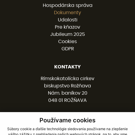
Hospodárska správa
Dokumenty
Udalosti
Pre kňazov
Jubileum 2025
Cookies
GDPR
KONTAKTY
Rímskokatolícka cirkev
biskupstvo Rožňava
Nám. baníkov 20
048 01 ROŽŇAVA
Používame cookies
058 / 78 77 201
kancelaria@burv.sk
Súbory cookie a ďalšie technológie sledovania používame na zlepšenie
vášho zážitku z prehliadania našich webových stránok, na to, aby sme