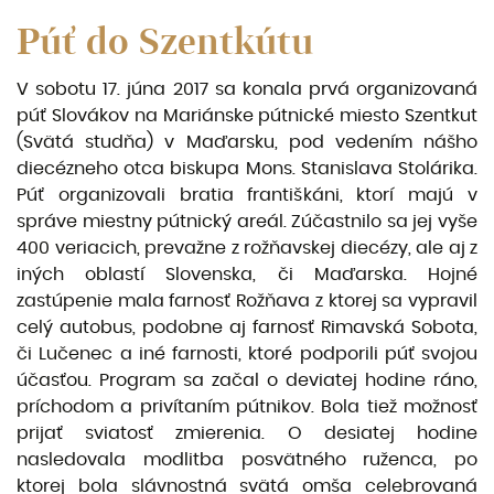
Púť do Szentkútu
V sobotu 17. júna 2017 sa konala prvá organizovaná
púť Slovákov na Mariánske pútnické miesto Szentkut
(Svätá studňa) v Maďarsku, pod vedením nášho
diecézneho otca biskupa Mons. Stanislava Stolárika.
Púť organizovali bratia františkáni, ktorí majú v
správe miestny pútnický areál. Zúčastnilo sa jej vyše
400 veriacich, prevažne z rožňavskej diecézy, ale aj z
iných oblastí Slovenska, či Maďarska. Hojné
zastúpenie mala farnosť Rožňava z ktorej sa vypravil
celý autobus, podobne aj farnosť Rimavská Sobota,
či Lučenec a iné farnosti, ktoré podporili púť svojou
účasťou. Program sa začal o deviatej hodine ráno,
príchodom a privítaním pútnikov. Bola tiež možnosť
prijať sviatosť zmierenia. O desiatej hodine
nasledovala modlitba posvätného ruženca, po
ktorej bola slávnostná svätá omša celebrovaná