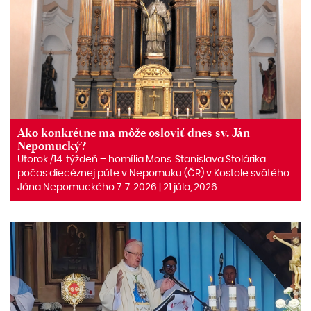
Ako konkrétne ma môže osloviť dnes sv. Ján
Nepomucký?
Utorok /14. týždeň – homília Mons. Stanislava Stolárika
počas diecéznej púte v Nepomuku (ČR) v Kostole svätého
Jána Nepomuckého 7. 7. 2026 | 21 júla, 2026