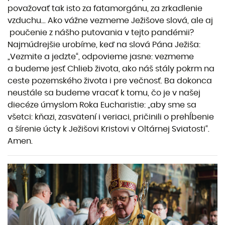
považovať tak isto za fatamorgánu, za zrkadlenie
vzduchu... Ako vážne vezmeme Ježišove slová, ale aj
poučenie z nášho putovania v tejto pandémii?
Najmúdrejšie urobíme, keď na slová Pána Ježiša:
„Vezmite a jedzte“, odpovieme jasne: vezmeme
a budeme jesť Chlieb života, ako náš stály pokrm na
ceste pozemského života i pre večnosť. Ba dokonca
neustále sa budeme vracať k tomu, čo je v našej
diecéze úmyslom Roka Eucharistie: „aby sme sa
všetci: kňazi, zasvätení i veriaci, pričinili o prehĺbenie
a šírenie úcty k Ježišovi Kristovi v Oltárnej Sviatosti“.
Amen.