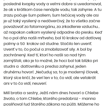
posledné kvapky vody a veľmi dobre si uvedomoval,
že ak v krátkom čase nenájde vodu, tak zahynie. A tu
zrazu počuje šum paliem, šum tečúcej vody ale asi
je už taký vysilený a nedôverčivý, že to všetko začne
považovať za fatamorgánu, za zrkadlenie vzduchu...
až napokon celkom vysilený odpadne do piesku. Keď
ho o pol dňa našli mŕtveho, bol 10 krokov od datľovej
palmy a 50 krokov od studne. Stačilo len uveriť.
Uveriť v to, čo počul a zmobilizovať sily. A bol by
zachránený. Keď tí, ktorí ho našli sa nad tým
zamýšľali, ako je to možné, že hoci bol tak blízko pri
studni a datľovníku a predsa zahynul, jeden
druhému hovorí: „Nečuduj sa, to je moderný človek,
ktorý síce kričí, že verí len v to, čo vidí, ale veľakrát
ani v to čo vidí, neuverí.
Milí bratia a sestry, Ježiš nám dnes hovorí o Chlebe
života, o tom Chlebe, ktorého predobraz - manna
posilňoval ľud Starého zákona na púšti. Môžeme ho