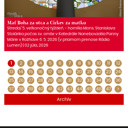
Mať Boha za otca a Cirkev za matku
Streda/ 5. veľkonočný týždeň. ‒ homília Mons. Stanislava
Stolárika počas sv. omše v Katedrále Nanebovzatia Panny
Márie v Rožňave 6. 5. 2026 (v priamom prenose Rádia
Lumen) | 02 júla, 2026
1
2
3
4
5
6
7
8
9
10
11
12
13
14
15
16
17
18
19
20
21
22
23
24
25
26
27
28
29
30
31
32
33
34
35
36
37
38
39
40
41
42
43
44
45
46
47
>
Archív