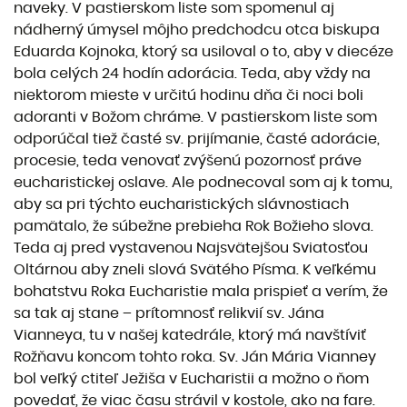
naveky. V pastierskom liste som spomenul aj
nádherný úmysel môjho predchodcu otca biskupa
Eduarda Kojnoka, ktorý sa usiloval o to, aby v diecéze
bola celých 24 hodín adorácia. Teda, aby vždy na
niektorom mieste v určitú hodinu dňa či noci boli
adoranti v Božom chráme. V pastierskom liste som
odporúčal tiež časté sv. prijímanie, časté adorácie,
procesie, teda venovať zvýšenú pozornosť práve
eucharistickej oslave. Ale podnecoval som aj k tomu,
aby sa pri týchto eucharistických slávnostiach
pamätalo, že súbežne prebieha Rok Božieho slova.
Teda aj pred vystavenou Najsvätejšou Sviatosťou
Oltárnou aby zneli slová Svätého Písma. K veľkému
bohatstvu Roka Eucharistie mala prispieť a verím, že
sa tak aj stane – prítomnosť relikvií sv. Jána
Vianneya, tu v našej katedrále, ktorý má navštíviť
Rožňavu koncom tohto roka. Sv. Ján Mária Vianney
bol veľký ctiteľ Ježiša v Eucharistii a možno o ňom
povedať, že viac času strávil v kostole, ako na fare.