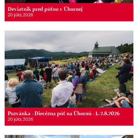
Deviatnik pred púťou v Úhornej
20 júla, 2026
Pozvánka - Diecézna púť na Úhornú - 1.-2.8.2026
20 júla, 2026