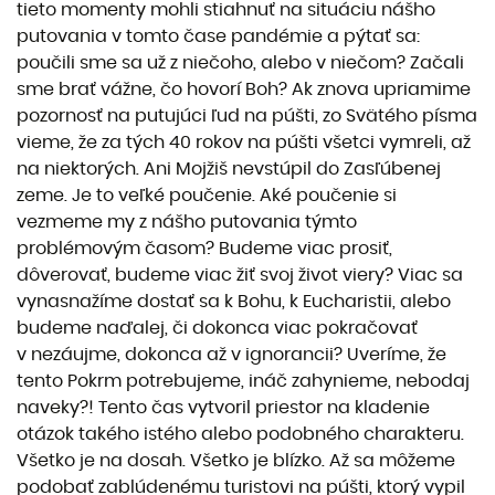
tieto momenty mohli stiahnuť na situáciu nášho
putovania v tomto čase pandémie a pýtať sa:
poučili sme sa už z niečoho, alebo v niečom? Začali
sme brať vážne, čo hovorí Boh? Ak znova upriamime
pozornosť na putujúci ľud na púšti, zo Svätého písma
vieme, že za tých 40 rokov na púšti všetci vymreli, až
na niektorých. Ani Mojžiš nevstúpil do Zasľúbenej
zeme. Je to veľké poučenie. Aké poučenie si
vezmeme my z nášho putovania týmto
problémovým časom? Budeme viac prosiť,
dôverovať, budeme viac žiť svoj život viery? Viac sa
vynasnažíme dostať sa k Bohu, k Eucharistii, alebo
budeme naďalej, či dokonca viac pokračovať
v nezáujme, dokonca až v ignorancii? Uveríme, že
tento Pokrm potrebujeme, ináč zahynieme, nebodaj
naveky?! Tento čas vytvoril priestor na kladenie
otázok takého istého alebo podobného charakteru.
Všetko je na dosah. Všetko je blízko. Až sa môžeme
podobať zablúdenému turistovi na púšti, ktorý vypil