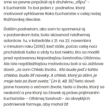
sme sa pevne pripútali aj k druhému „stĺpu“ –
k Eucharistii. To bol jeden z podnetov, ktorý
motivoval vyhlásenie Roka Eucharistie v celej našej
Rožňavskej diecéze.
Ďalším podnetom, ako som to spomenul aj
v pastierskom liste, bola skúsenosť nádhernej
adorácie tu, v katedrále z 21. na 22. novembra
v minulom roku (2019), keď stále, počas celej noci
prichádzali ľudia a vždy tu bol niekto, kto sa modlil
pred vystavenou Najsvätejšou Sviatosťou Oltárnou.
Ale iste najdôležitejšou motiváciou boli a sú Ježišove
slová: „Ja som Chlieb života...
Kto bude jesť z tohto
chleba, bude žiť naveky. A chlieb, ktorý ja dám, je
moje telo za život sveta.“ (Jn 6, 48. 51)
Tieto slová
jasne hovoria o večnom živote, teda o živote, ktorý sa
neskončí a pre ktorý sa človek aj práve prijímaním
Eucharistie – Oltárnej Sviatosti - za obvyklých
podmienok formuje, aby mohol žiť