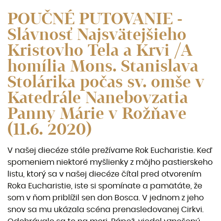
POUČNÉ PUTOVANIE -
Slávnosť Najsvätejšieho
Kristovho Tela a Krvi /A
homília Mons. Stanislava
Stolárika počas sv. omše v
Katedrále Nanebovzatia
Panny Márie v Rožňave
(11.6. 2020)
V našej diecéze stále prežívame Rok Eucharistie. Keď
spomeniem niektoré myšlienky z môjho pastierskeho
listu, ktorý sa v našej diecéze čítal pred otvorením
Roka Eucharistie, iste si spomínate a pamätáte, že
som v ňom priblížil sen don Bosca. V jednom z jeho
snov sa mu ukázala scéna prenasledovanej Cirkvi.