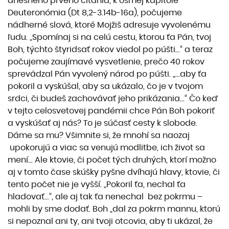
dnešného prvého čítania, k ôsmej kapitole
Deuteronómia (Dt 8,2-3.14b-16a), počujeme
nádherné slová, ktoré Mojžiš adresuje vyvolenému
ľudu. „Spomínaj si na celú cestu, ktorou ťa Pán, tvoj
Boh, týchto štyridsať rokov viedol po púšti...“ a teraz
počujeme zaujímavé vysvetlenie, prečo 40 rokov
sprevádzal Pán vyvolený národ po púšti. „...aby ťa
pokoril a vyskúšal, aby sa ukázalo, čo je v tvojom
srdci, či budeš zachovávať jeho prikázania...“ Čo keď
v tejto celosvetovej pandémii chce Pán Boh pokoriť
a vyskúšať aj nás? To je súčasť cesty k slobode.
Dáme sa mu? Všimnite si, že mnohí sa naozaj
upokorujú a viac sa venujú modlitbe, ich život sa
mení... Ale ktovie, či počet tých druhých, ktorí možno
aj v tomto čase skúšky pyšne dvíhajú hlavy, ktovie, či
tento počet nie je vyšší. „Pokoril ťa, nechal ťa
hladovať...“, ale aj tak ťa nenechal bez pokrmu –
mohli by sme dodať. Boh „dal za pokrm mannu, ktorú
si nepoznal ani ty, ani tvoji otcovia, aby ti ukázal, že