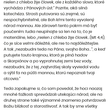
nielen z chleba žije človek, ale z každého slova, ktoré
vychádza z Pánových úst.“ Pozrite, aká silná
katechéza. Strasti putovania sú zrejmé, sú
nespochybniteľné, ale Boh kŕmi tento vyvolený
národ mannou. Ale zároveň tento pokrm má byť
poučením: ľudia neupínajte sa len na to, čo je
materiálne, lebo „nielen z chleba žije človek...(Mt 4,4),
čo je síce veľmi dôležité, ale nie to najdôležitejšie.
A tak „nezabudni teda na Pána, svojho Boha...“, a keď
putujete touto krajinou, ktorá je plná hadov
a škorpiónov a po vyprahnutej zemi bez vody,
nezabudni, že z tej „najtvrdšej skaly vyviedol vodu
a sýtil ťa na púšti mannou, ktorú nepoznali tvoji
otcovia.“
Teda zopakujme si, čo som povedal, že hoci naozaj
mnohé ťažkosti sprevádzali utekajúci národ, ale na
druhej strane také významné znamenia potvrdzovali
Božiu blízkosť a starostlivosť. A tak by sme všetky