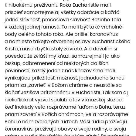
K hlbokému prežívaniu Roka Eucharistie mali
prispieť samozrejme aj všetky adorácie a každá
jedna slávnosť, procesiová slávnosť Božieho Tela
v každej jednej farnosti. To mali byť také vrcholné
body celého tohoto roka. Ale prišiel koronavírus
a namiesto takejto otvorenej oslavy eucharistického
Krista, museli byť kostoly zavreté. Ale dovolím si
povedať, že zvlášť my kňazi, samozrejme i ja ako
biskup, odbremenení od niektorých ďalších
povinností, každý jeden z nás kňazov sme mali
vynikajúcu príležitosť, možnosť, jednoducho šancu
priam sa „zavrieť“ v Božom chráme a neustále sa
klaňať Ježišovi prítomnému v Eucharistii. Tak som aj
niekoľkokrát vyzval spolubratov v kňazskej službe:
keď inokedy veľa rozprávame ľuďom o Bohu, teraz
priam zavretí v Božích chrámoch, veľa rozprávajme
Bohu o nám zverených ľuďoch. Vaši ľudia prežívajú
koronavírus, prežívajú obavy o svoje rodiny, o svoju