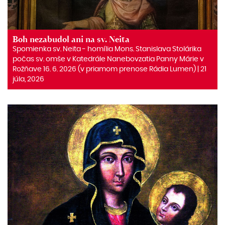
Boh nezabudol ani na sv. Neita
Spomienka sv. Neita ‒ homília Mons. Stanislava Stolárika
počas sv. omše v Katedrále Nanebovzatia Panny Márie v
Rožňave 16. 6. 2026 (v priamom prenose Rádia Lumen) | 21
júla, 2026