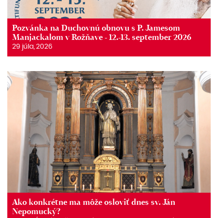
Pozvánka na Duchovnú obnovu s P. Jamesom
Manjackalom v Rožňave - 12.-13. september 2026
29 júla, 2026
Ako konkrétne ma môže osloviť dnes sv. Ján
Nepomucký?