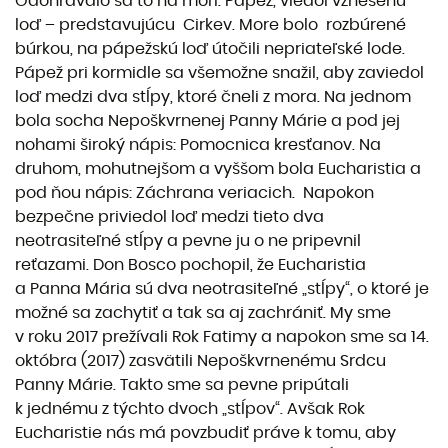
Odohrávalo sa to na mori. Pápež, viedol vznešenú
loď – predstavujúcu Cirkev. More bolo rozbúrené
búrkou, na pápežskú loď útočili nepriateľské lode.
Pápež pri kormidle sa všemožne snažil, aby zaviedol
loď medzi dva stĺpy, ktoré čneli z mora. Na jednom
bola socha Nepoškvrnenej Panny Márie a pod jej
nohami široký nápis: Pomocnica kresťanov. Na
druhom, mohutnejšom a vyššom bola Eucharistia a
pod ňou nápis: Záchrana veriacich. Napokon
bezpečne priviedol loď medzi tieto dva
neotrasiteľné stĺpy a pevne ju o ne pripevnil
reťazami. Don Bosco pochopil, že Eucharistia
a Panna Mária sú dva neotrasiteľné „stĺpy“, o ktoré je
možné sa zachytiť a tak sa aj zachrániť. My sme
v roku 2017 prežívali Rok Fatimy a napokon sme sa 14.
októbra (2017) zasvätili Nepoškvrnenému Srdcu
Panny Márie. Takto sme sa pevne pripútali
k jednému z týchto dvoch „stĺpov“. Avšak Rok
Eucharistie nás má povzbudiť práve k tomu, aby