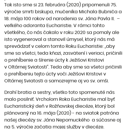
Tak isto sme si 23. februára (2020) pripomenuli 75.
výročie smrti biskupa, mučeníka Michala Bubniča a
18. mája 100 rokov od narodenia sv. Jána Pavla II. –
veľkého adoranta Eucharistie. V rámci tohto
všetkého, čo nás čakalo v roku 2020 sa pomaly ale
isto vygeneroval a stanovil úmysel, ktorý nás má
sprevádzať v celom tomto Roku Eucharistie: „aby
sme sa všetci, teda kňazi, zasvätení i veriaci, pričinili
o prehĺbenie a šírenie úcty k Ježišovi Kristovi
v Oltárnej Sviatosti“. Teda aby sme sa všetci pričinili
o prehĺbeniu tejto úcty voči Ježišovi Kristovi v
Oltárnej Sviatosti a samozrejme aj vo sv. omši.
Drahí bratia a sestry, všetko toto spomenuté nás
malo posilniť. Vrcholom Roka Eucharistie mal byť
Eucharistický deň v Rožňavskej diecéze, ktorý bol
plánovaný na 16. mája (2020) - na sviatok patróna
našej diecézy sv. Jána Nepomuckého a súčasne aj
na 5. výročie začatia mojej služby v diecéze.