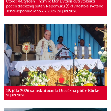
Utorok /14. týždeň – homília Mons. Stanislava Stolárika
počas diecéznej púte v Nepomuku (ČR) v Kostole svätého
Jána Nepomuckého 7. 7. 2026 | 21 júla, 2026
19. júla 2026 sa uskutočnila Diecézna púť v Bôrke
21 júla, 2026