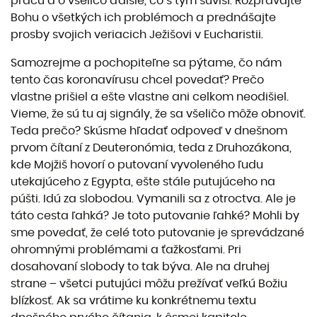
prácu a o všeličo ďalšie, čo s tým súvisí. Rozprávajte
Bohu o všetkých ich problémoch a prednášajte
prosby svojich veriacich Ježišovi v Eucharistii.
Samozrejme a pochopiteľne sa pýtame, čo nám
tento čas koronavírusu chcel povedať? Prečo
vlastne prišiel a ešte vlastne ani celkom neodišiel.
Vieme, že sú tu aj signály, že sa všeličo môže obnoviť.
Teda prečo? Skúsme hľadať odpoveď v dnešnom
prvom čítaní z Deuteronómia, teda z Druhozákona,
kde Mojžiš hovorí o putovaní vyvoleného ľudu
utekajúceho z Egypta, ešte stále putujúceho na
púšti. Idú za slobodou. Vymanili sa z otroctva. Ale je
táto cesta ľahká? Je toto putovanie ľahké? Mohli by
sme povedať, že celé toto putovanie je sprevádzané
ohromnými problémami a ťažkosťami. Pri
dosahovaní slobody to tak býva. Ale na druhej
strane – všetci putujúci môžu prežívať veľkú Božiu
blízkosť. Ak sa vrátime ku konkrétnemu textu