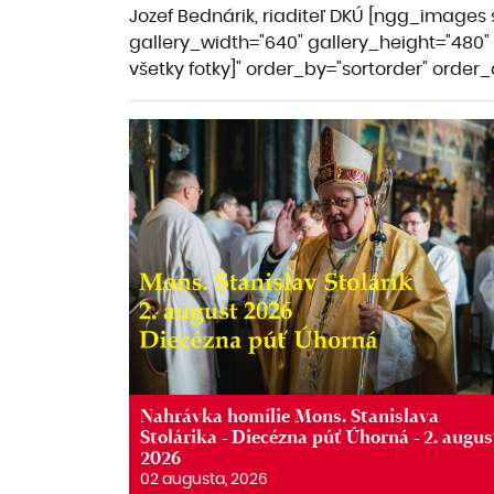
Jozef Bednárik, riaditeľ DKÚ [ngg_images
gallery_width="640" gallery_height="480" 
všetky fotky]" order_by="sortorder" orde
Nahrávka homílie Mons. Stanislava
Stolárika - Diecézna púť Úhorná - 2. augus
2026
02 augusta, 2026