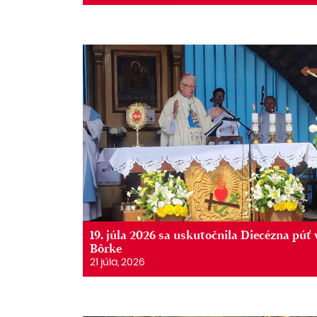
19. júla 2026 sa uskutočnila Diecézna púť 
Bôrke
21 júla, 2026