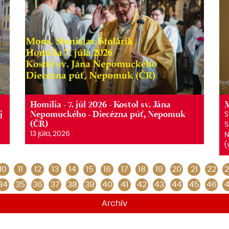
Homília - 7. júl 2026 - Kostol sv. Jána
M
j
Nepomuckého - Diecézna púť, Nepomuk
S
(ČR)
S
13 júla, 2026
N
(
10
11
12
13
14
15
16
17
18
19
20
21
22
2
34
35
36
37
38
39
40
41
42
43
44
45
46
4
Archív