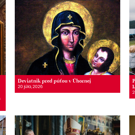
Deviatnik pred púťou v Úhornej
P
1
20 júla, 2026
2
6
6