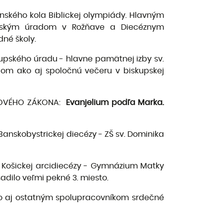
venského kola Biblickej olympiády. Hlavným
kupským úradom v Rožňave a Diecéznym
né školy.
upského úradu - hlavne pamätnej izby sv.
pom ako aj spoločnú večeru v biskupskej
NOVÉHO ZÁKONA:
Evanjelium podľa Marka.
 Banskobystrickej diecézy - ZŠ sv. Dominika
vo Košickej arcidiecézy - Gymnázium Matky
adilo veľmi pekné 3. miesto.
o aj ostatným spolupracovníkom srdečné