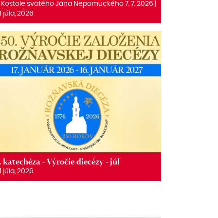
 Kostole svätého Jána Nepomuckého 7. 7. 2026 |
1 júla, 2026
. katechéza - Výročie diecézy - júl
1 júla, 2026