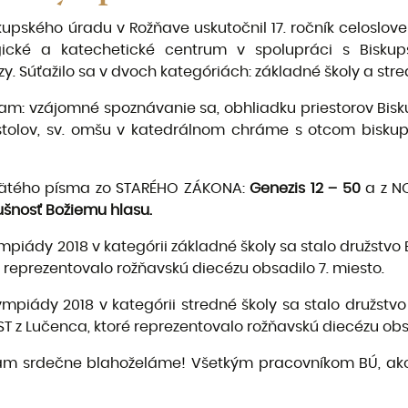
skupského úradu v Rožňave uskutočnil 17. ročník celoslo
gické a katechetické centrum v spolupráci s Bis
 Súťažilo sa v dvoch kategóriách: základné školy a stred
ram: vzájomné spoznávanie sa, obhliadku priestorov Bisk
stolov, sv. omšu v katedrálnom chráme s otcom bisku
vätého písma zo STARÉHO ZÁKONA:
Genezis 12 – 50
a z 
ušnosť Božiemu hlasu.
mpiády 2018 v kategórii základné školy sa stalo družstvo
é reprezentovalo rožňavskú diecézu obsadilo 7. miesto.
lympiády 2018 v kategórii stredné školy sa stalo družst
ST z Lučenca, ktoré reprezentovalo rožňavskú diecézu obs
ám srdečne blahoželáme! Všetkým pracovníkom BÚ, ak