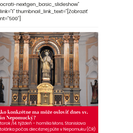
otocrati-nextgen_basic_slideshow"
nk="1" thumbnail_link_text="[Zobraziť
nt="500"]
ko konkrétne ma môže osloviť dnes sv.
Ján Nepomucký?
torok /14. týždeň – homília Mons. Stanislava
tolárika počas diecéznej púte v Nepomuku (ČR)