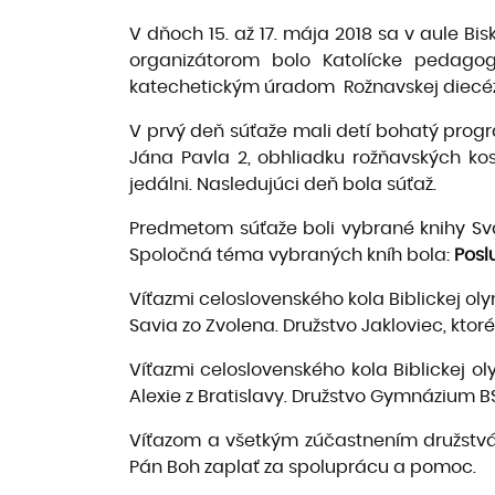
V dňoch 15. až 17. mája 2018 sa v aule Bi
organizátorom bolo Katolícke pedago
katechetickým úradom Rožnavskej diecézy.
V prvý deň súťaže mali detí bohatý prog
Jána Pavla 2, obhliadku rožňavských ko
jedálni. Nasledujúci deň bola súťaž.
Predmetom súťaže boli vybrané knihy S
Spoločná téma vybraných kníh bola:
Posl
Víťazmi celoslovenského kola Biblickej oly
Savia zo Zvolena. Družstvo Jakloviec, ktor
Víťazmi celoslovenského kola Biblickej o
Alexie z Bratislavy. Družstvo Gymnázium B
Víťazom a všetkým zúčastnením družstv
Pán Boh zaplať za spoluprácu a pomoc.