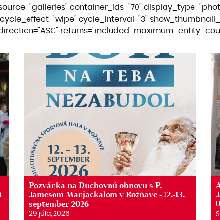
 source="galleries" container_ids="70" display_type="ph
cycle_effect="wipe" cycle_interval="3" show_thumbnail_li
r_direction="ASC" returns="included" maximum_entity_cou
Pozvánka na Duchovnú obnovu s P.
A
t
Jamesom Manjackalom v Rožňave - 12.-13.
september 2026
U
29 júla, 2026
S