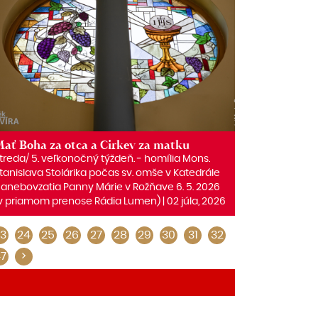
ať Boha za otca a Cirkev za matku
treda/ 5. veľkonočný týždeň. ‒ homília Mons.
tanislava Stolárika počas sv. omše v Katedrále
anebovzatia Panny Márie v Rožňave 6. 5. 2026
v priamom prenose Rádia Lumen) | 02 júla, 2026
3
24
25
26
27
28
29
30
31
32
7
>