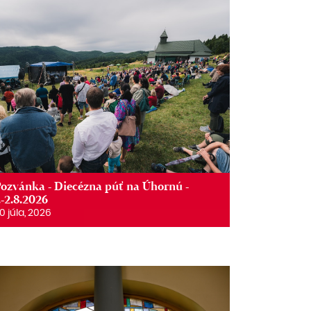
ozvánka - Diecézna púť na Úhornú -
.-2.8.2026
0 júla, 2026