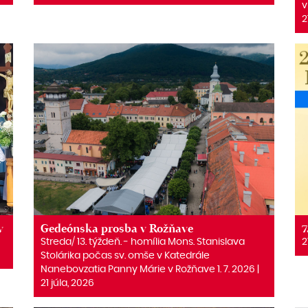
v
2
v
Gedeónska prosba v Rožňave
7
Streda/ 13. týždeň. ‒ homília Mons. Stanislava
2
Stolárika počas sv. omše v Katedrále
Nanebovzatia Panny Márie v Rožňave 1. 7. 2026 |
21 júla, 2026