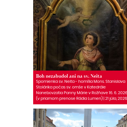
Boh nezabudol ani na sv. Neita
Spomienka sv. Neita ‒ homília Mons. Stanislava
Stolárika počas sv. omše v Katedrále
Nanebovzatia Panny Márie v Rožňave 16. 6. 202
(v priamom prenose Rádia Lumen) | 21 júla, 202