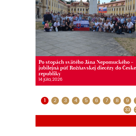
Po stopách svätého Jána Nepomuckého –
jubilejná púť Rožňavskej diecézy do Česke
republiky
14 júla, 2026
1
2
3
4
5
6
7
8
9
33