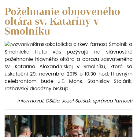
Požehnanie obnoveného
oltára sv. Kataríny v
Smolníku
Rímskokatolícka cirkev, farnosť Smolník a
Smolnícka Huta vás pozývajú na slávnostné
požehnanie hlavného oltára a obrazu zasväteného
sv. Kataríne Alexandrijskej v Smolníku, ktoré sa
uskutoční 29. novembra 2015 o 10:30 hod. Hlavným
celebrantom bude J.E. Mons. Stanislav Stolárik,
rožňavský diecézny biskup.
informoval: CSILic. Jozef Spišák, správca farnosti