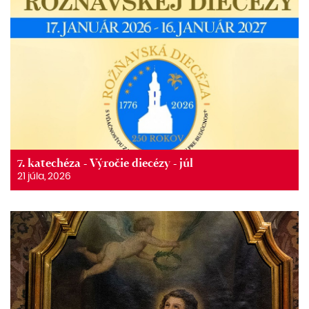
7. katechéza - Výročie diecézy - júl
21 júla, 2026