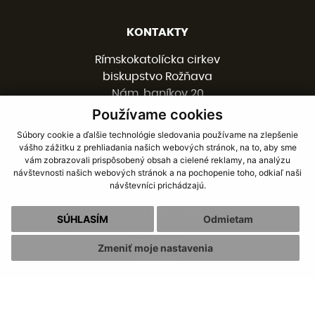
KONTAKTY
Rímskokatolícka cirkev
biskupstvo Rožňava
Nám. baníkov 20
048 01 ROŽŇAVA
Používame cookies
Súbory cookie a ďalšie technológie sledovania používame na zlepšenie
vášho zážitku z prehliadania našich webových stránok, na to, aby sme
058 / 78 77 201
vám zobrazovali prispôsobený obsah a cielené reklamy, na analýzu
kancelaria@burv.sk
návštevnosti našich webových stránok a na pochopenie toho, odkiaľ naši
návštevníci prichádzajú.
SOCIÁLNE SIETE
SÚHLASÍM
Odmietam
Facebook
Zmeniť moje nastavenia
Youtube
webdesign
|
webex.digital