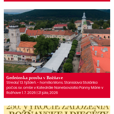
Gedeónska prosba v Rožňave
Streda/ 13. týždeň. ‒ homília Mons. Stanislava Stolárika
počas sv. omše v Katedrále Nanebovzatia Panny Márie v
Rožňave 1. 7. 2026 | 21 júla, 2026