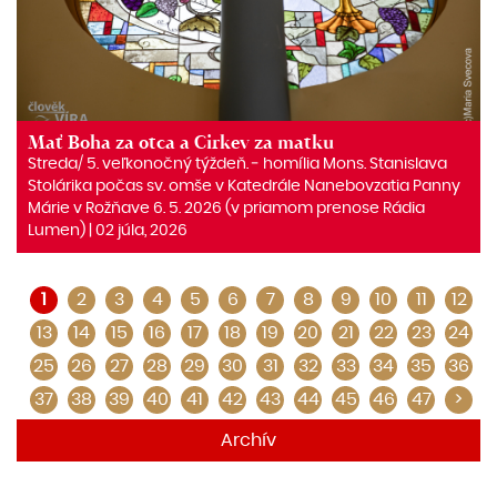
Mať Boha za otca a Cirkev za matku
Streda/ 5. veľkonočný týždeň. ‒ homília Mons. Stanislava
Stolárika počas sv. omše v Katedrále Nanebovzatia Panny
Márie v Rožňave 6. 5. 2026 (v priamom prenose Rádia
Lumen) | 02 júla, 2026
1
2
3
4
5
6
7
8
9
10
11
12
13
14
15
16
17
18
19
20
21
22
23
24
25
26
27
28
29
30
31
32
33
34
35
36
37
38
39
40
41
42
43
44
45
46
47
>
Archív