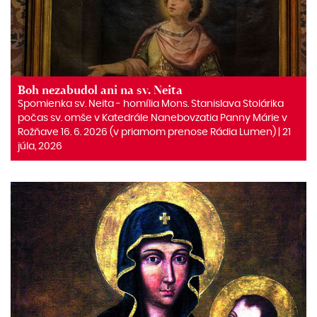
Boh nezabudol ani na sv. Neita
Spomienka sv. Neita ‒ homília Mons. Stanislava Stolárika
počas sv. omše v Katedrále Nanebovzatia Panny Márie v
Rožňave 16. 6. 2026 (v priamom prenose Rádia Lumen) | 21
júla, 2026