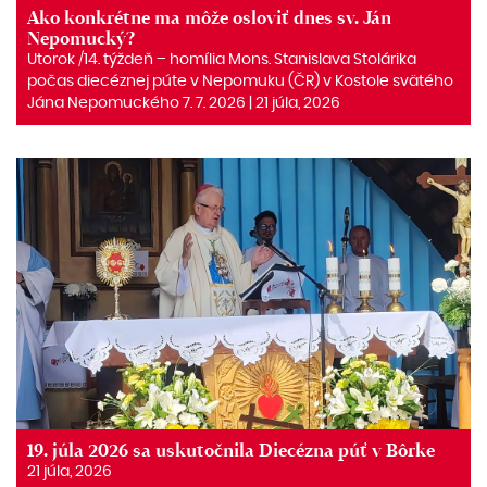
Ako konkrétne ma môže osloviť dnes sv. Ján
Nepomucký?
Utorok /14. týždeň – homília Mons. Stanislava Stolárika
počas diecéznej púte v Nepomuku (ČR) v Kostole svätého
Jána Nepomuckého 7. 7. 2026 | 21 júla, 2026
19. júla 2026 sa uskutočnila Diecézna púť v Bôrke
21 júla, 2026