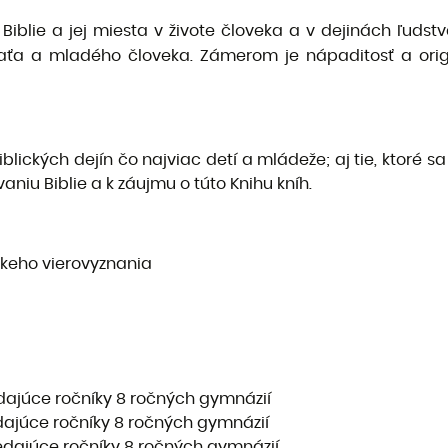
Biblie a jej miesta v živote človeka a v dejinách ľud
ťaťa a mladého človeka. Zámerom je nápaditosť a origi
lických dejín čo najviac detí a mládeže; aj tie, ktoré s
aniu Biblie a k záujmu o túto Knihu kníh.
íckeho vierovyznania
vedajúce ročníky 8 ročných gymnázií
vedajúce ročníky 8 ročných gymnázií
edajúce ročníky 8 ročných gymnázií