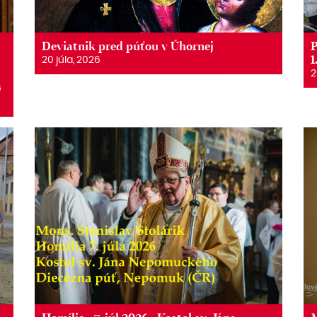
Deviatnik pred púťou v Úhornej
P
1
20 júla, 2026
2
6
6