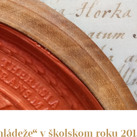
 mládeže“ v školskom roku 201