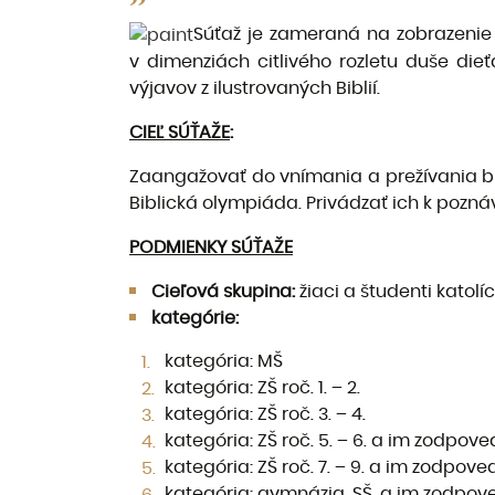
Súťaž je zameraná na zobrazenie 
v dimenziách citlivého rozletu duše die
výjavov z ilustrovaných Biblií.
CIEĽ SÚŤAŽE
:
Zaangažovať do vnímania a prežívania bib
Biblická olympiáda. Privádzať ich k poznáv
PODMIENKY SÚŤAŽE
Cieľová skupina:
žiaci a študenti katol
kategórie:
kategória: MŠ
kategória: ZŠ roč. 1. – 2.
kategória: ZŠ roč. 3. – 4.
kategória: ZŠ roč. 5. – 6. a im zodpo
kategória: ZŠ roč. 7. – 9. a im zodpo
kategória: gymnázia, SŠ, a im zodpov