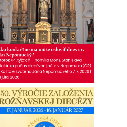
ko konkrétne ma môže osloviť dnes sv.
Ján Nepomucký?
torok /14. týždeň – homília Mons. Stanislava
tolárika počas diecéznej púte v Nepomuku (ČR)
 Kostole svätého Jána Nepomuckého 7. 7. 2026 |
1 júla, 2026