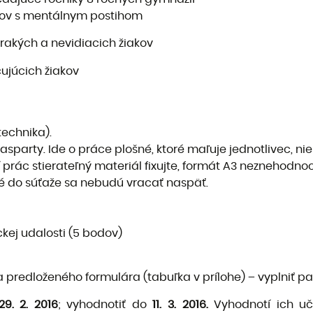
iakov s mentálnym postihom
ch a nevidiacich žiakov
cich žiakov
technika).
pasparty. Ide o práce plošné, ktoré maľuje jednotlivec, ni
í prác stierateľný materiál fixujte, formát A3 neznehod
é do súťaže sa nebudú vracať naspäť.
kej udalosti (5 bodov)
 predloženého formulára (tabuľka v prílohe) – vyplniť 
29. 2. 2016
; vyhodnotiť do
11. 3. 2016.
Vyhodnotí ich uč