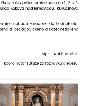
oly zašlú práce umiestnené na 1., 2. a 3.
 úrad Kokava nad Rimavicou,
Kukučínova
termíne nebudú zaradené do hodnotenia.
íckeho a pedagogického a katechetického
f Bednárik,
a rožňavkú diecézu.