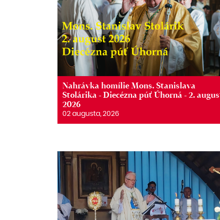
Nahrávka homílie Mons. Stanislava
Stolárika - Diecézna púť Úhorná - 2. augus
2026
02 augusta, 2026