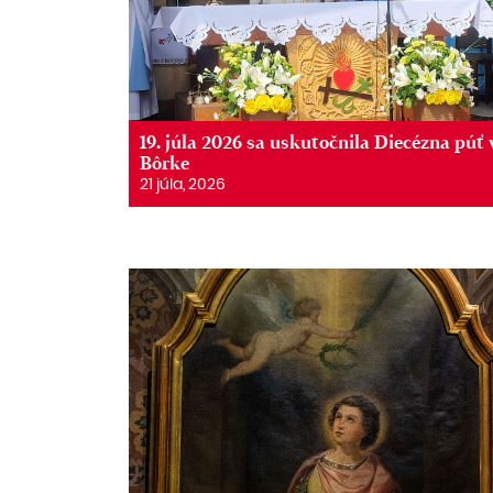
19. júla 2026 sa uskutočnila Diecézna púť 
Bôrke
21 júla, 2026