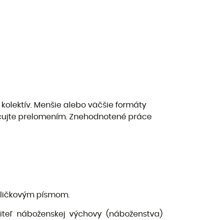
e kolektív. Menšie alebo väčšie formáty
nocujte prelomením. Znehodnotené práce
paličkovým písmom.
iteľ náboženskej výchovy (náboženstva)