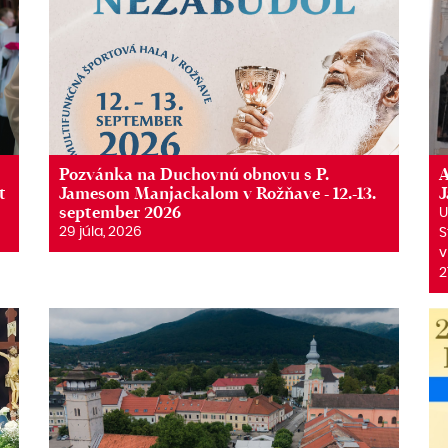
Pozvánka na Duchovnú obnovu s P.
A
t
Jamesom Manjackalom v Rožňave - 12.-13.
september 2026
U
29 júla, 2026
S
v
2