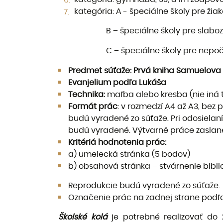
kategória: A - špeciálne školy pre ž
B – špeciálne školy pre slabozraký
C – špeciálne školy pre nepočujú
Predmet súťaže: Prvá kniha Samuelova
Evanjelium podľa Lukáša
Technika:
maľba alebo kresba (nie iná 
Formát prác
: v rozmedzí A4 až A3, bez 
budú vyradené zo súťaže. Pri odosielan
budú vyradené. Výtvarné práce zaslan
Kritériá hodnotenia prác:
a) umelecká stránka (5 bodov)
b) obsahová stránka – stvárnenie biblic
Reprodukcie budú vyradené zo súťaže.
Označenie prác na zadnej strane podľa
Školské kolá
je potrebné realizovať do