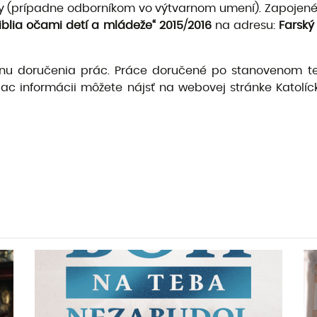
y (prípadne odborníkom vo výtvarnom umení). Zapojené šk
iblia očami detí a mládeže“
2015/2016
na adresu:
Farský
mínu doručenia prác. Práce doručené po stanovenom 
ac informácii môžete nájsť na webovej stránke Katol
Mgr. Joze
koordinátor súťaže z