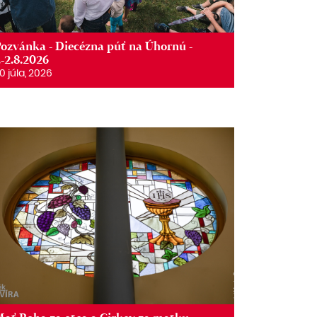
ozvánka - Diecézna púť na Úhornú -
.-2.8.2026
0 júla, 2026