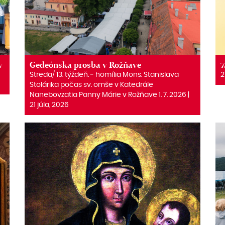
v
Gedeónska prosba v Rožňave
7
Streda/ 13. týždeň. ‒ homília Mons. Stanislava
2
Stolárika počas sv. omše v Katedrále
Nanebovzatia Panny Márie v Rožňave 1. 7. 2026 |
21 júla, 2026