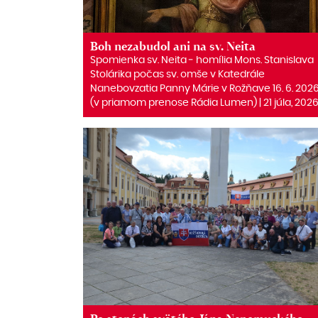
Boh nezabudol ani na sv. Neita
Spomienka sv. Neita ‒ homília Mons. Stanislava
Stolárika počas sv. omše v Katedrále
Nanebovzatia Panny Márie v Rožňave 16. 6. 202
(v priamom prenose Rádia Lumen) | 21 júla, 202