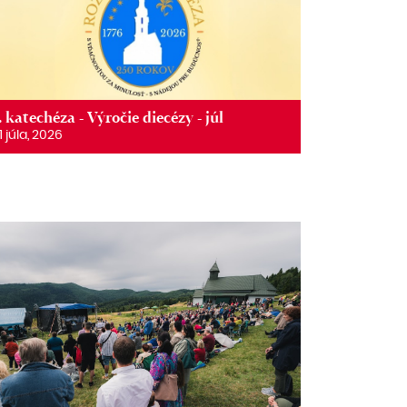
. katechéza - Výročie diecézy - júl
1 júla, 2026