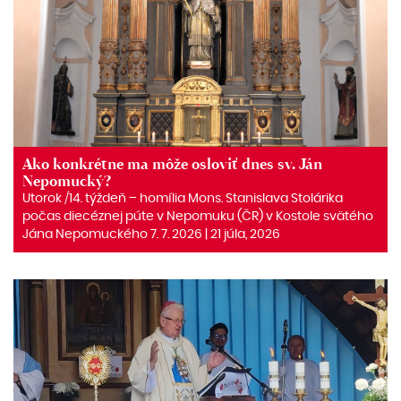
Ako konkrétne ma môže osloviť dnes sv. Ján
Nepomucký?
Utorok /14. týždeň – homília Mons. Stanislava Stolárika
počas diecéznej púte v Nepomuku (ČR) v Kostole svätého
Jána Nepomuckého 7. 7. 2026 | 21 júla, 2026