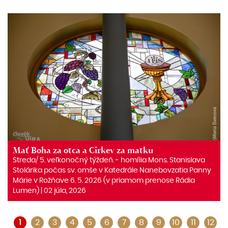
Mať Boha za otca a Cirkev za matku
Streda/ 5. veľkonočný týždeň. ‒ homília Mons. Stanislava
Stolárika počas sv. omše v Katedrále Nanebovzatia Panny
Márie v Rožňave 6. 5. 2026 (v priamom prenose Rádia
Lumen) | 02 júla, 2026
1
2
3
4
5
6
7
8
9
10
11
12