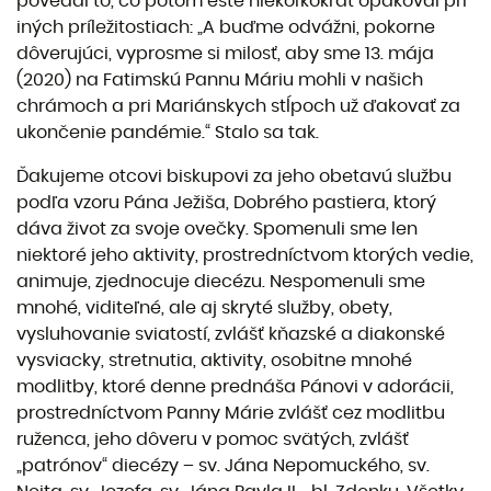
povedal to, čo potom ešte niekoľkokrát opakoval pri
iných príležitostiach: „A buďme odvážni, pokorne
dôverujúci, vyprosme si milosť, aby sme 13. mája
(2020) na Fatimskú Pannu Máriu mohli v našich
chrámoch a pri Mariánskych stĺpoch už ďakovať za
ukončenie pandémie.“ Stalo sa tak.
Ďakujeme otcovi biskupovi za jeho obetavú službu
podľa vzoru Pána Ježiša, Dobrého pastiera, ktorý
dáva život za svoje ovečky. Spomenuli sme len
niektoré jeho aktivity, prostredníctvom ktorých vedie,
animuje, zjednocuje diecézu. Nespomenuli sme
mnohé, viditeľné, ale aj skryté služby, obety,
vysluhovanie sviatostí, zvlášť kňazské a diakonské
vysviacky, stretnutia, aktivity, osobitne mnohé
modlitby, ktoré denne prednáša Pánovi v adorácii,
prostredníctvom Panny Márie zvlášť cez modlitbu
ruženca, jeho dôveru v pomoc svätých, zvlášť
„patrónov“ diecézy – sv. Jána Nepomuckého, sv.