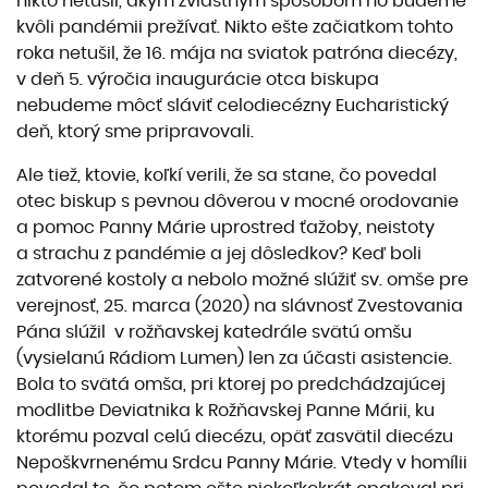
nikto netušil, akým zvláštnym spôsobom ho budeme
kvôli pandémii prežívať. Nikto ešte začiatkom tohto
roka netušil, že 16. mája na sviatok patróna diecézy,
v deň 5. výročia inaugurácie otca biskupa
nebudeme môcť sláviť celodiecézny Eucharistický
deň, ktorý sme pripravovali.
Ale tiež, ktovie, koľkí verili, že sa stane, čo povedal
otec biskup s pevnou dôverou v mocné orodovanie
a pomoc Panny Márie uprostred ťažoby, neistoty
a strachu z pandémie a jej dôsledkov? Keď boli
zatvorené kostoly a nebolo možné slúžiť sv. omše pre
verejnosť, 25. marca (2020) na slávnosť Zvestovania
Pána slúžil v rožňavskej katedrále svätú omšu
(vysielanú Rádiom Lumen) len za účasti asistencie.
Bola to svätá omša, pri ktorej po predchádzajúcej
modlitbe Deviatnika k Rožňavskej Panne Márii, ku
ktorému pozval celú diecézu, opäť zasvätil diecézu
Nepoškvrnenému Srdcu Panny Márie. Vtedy v homílii