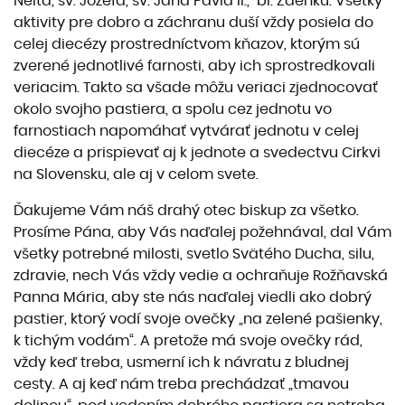
Neita, sv. Jozefa, sv. Jána Pavla II., bl. Zdenku. Všetky
aktivity pre dobro a záchranu duší vždy posiela do
celej diecézy prostredníctvom kňazov, ktorým sú
zverené jednotlivé farnosti, aby ich sprostredkovali
veriacim. Takto sa všade môžu veriaci zjednocovať
okolo svojho pastiera, a spolu cez jednotu vo
farnostiach napomáhať vytvárať jednotu v celej
diecéze a prispievať aj k jednote a svedectvu Cirkvi
na Slovensku, ale aj v celom svete.
Ďakujeme Vám náš drahý otec biskup za všetko.
Prosíme Pána, aby Vás naďalej požehnával, dal Vám
všetky potrebné milosti, svetlo Svätého Ducha, silu,
zdravie, nech Vás vždy vedie a ochraňuje Rožňavská
Panna Mária, aby ste nás naďalej viedli ako dobrý
pastier, ktorý vodí svoje ovečky „na zelené pašienky,
k tichým vodám“. A pretože má svoje ovečky rád,
vždy keď treba, usmerní ich k návratu z bludnej
cesty. A aj keď nám treba prechádzať „tmavou