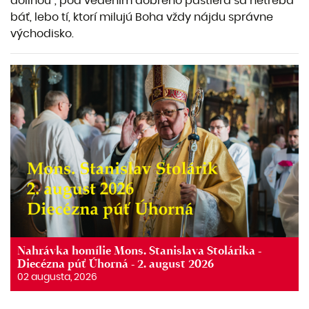
dolinou“, pod vedením dobrého pastiera sa netreba
báť, lebo tí, ktorí milujú Boha vždy nájdu správne
východisko.
Nahrávka homílie Mons. Stanislava Stolárika -
Diecézna púť Úhorná - 2. august 2026
02 augusta, 2026