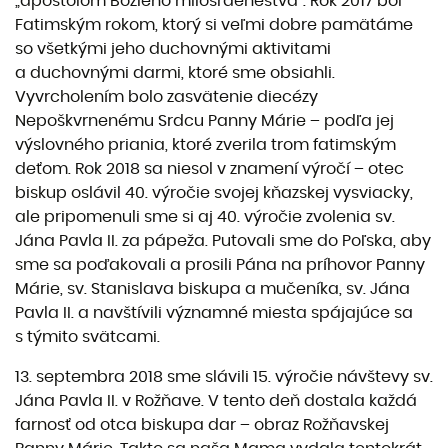
„apoštolom Božieho milosrdenestva“. Rok 2017 bol
Fatimským rokom, ktorý si veľmi dobre pamätáme
so všetkými jeho duchovnými aktivitami
a duchovnými darmi, ktoré sme obsiahli.
Vyvrcholením bolo zasvätenie diecézy
Nepoškvrnenému Srdcu Panny Márie – podľa jej
výslovného priania, ktoré zverila trom fatimským
deťom. Rok 2018 sa niesol v znamení výročí – otec
biskup oslávil 40. výročie svojej kňazskej vysviacky,
ale pripomenuli sme si aj 40. výročie zvolenia sv.
Jána Pavla II. za pápeža. Putovali sme do Poľska, aby
sme sa poďakovali a prosili Pána na príhovor Panny
Márie, sv. Stanislava biskupa a mučeníka, sv. Jána
Pavla II. a navštívili významné miesta spájajúce sa
s týmito svätcami.
13. septembra 2018 sme slávili 15. výročie návštevy sv.
Jána Pavla II. v Rožňave. V tento deň dostala každá
farnosť od otca biskupa dar – obraz Rožňavskej