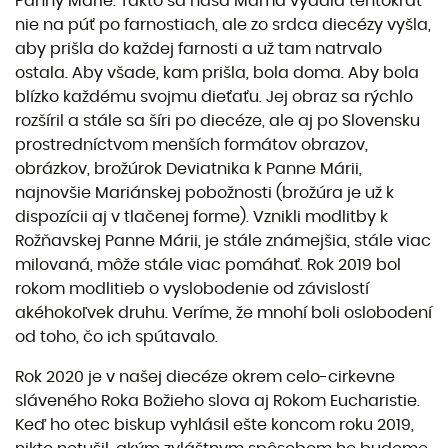
Panny Márie. Takto sa naša Mama vydala tentokrát
nie na púť po farnostiach, ale zo srdca diecézy vyšla,
aby prišla do každej farnosti a už tam natrvalo
ostala. Aby všade, kam prišla, bola doma. Aby bola
blízko každému svojmu dieťaťu. Jej obraz sa rýchlo
rozšíril a stále sa šíri po diecéze, ale aj po Slovensku
prostredníctvom menších formátov obrazov,
obrázkov, brožúrok Deviatnika k Panne Márii,
najnovšie Mariánskej pobožnosti (brožúra je už k
dispozícii aj v tlačenej forme). Vznikli modlitby k
Rožňavskej Panne Márii, je stále známejšia, stále viac
milovaná, môže stále viac pomáhať. Rok 2019 bol
rokom modlitieb o vyslobodenie od závislostí
akéhokoľvek druhu. Veríme, že mnohí boli oslobodení
od toho, čo ich spútavalo.
Rok 2020 je v našej diecéze okrem celo-cirkevne
sláveného Roka Božieho slova aj Rokom Eucharistie.
Keď ho otec biskup vyhlásil ešte koncom roku 2019,