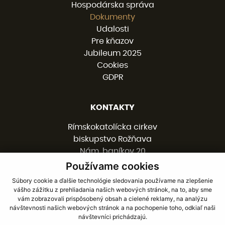
Hospodárska správa
Dokumenty
Udalosti
Pre kňazov
Jubileum 2025
Cookies
GDPR
KONTAKTY
Rímskokatolícka cirkev
biskupstvo Rožňava
Nám. baníkov 20
048 01 ROŽŇAVA
Používame cookies
Súbory cookie a ďalšie technológie sledovania používame na zlepšenie
vášho zážitku z prehliadania našich webových stránok, na to, aby sme
058 / 78 77 201
vám zobrazovali prispôsobený obsah a cielené reklamy, na analýzu
kancelaria@burv.sk
návštevnosti našich webových stránok a na pochopenie toho, odkiaľ naši
návštevníci prichádzajú.