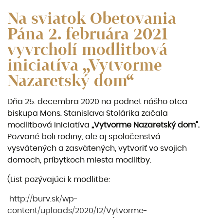
Na sviatok Obetovania
Pána 2. februára 2021
vyvrcholí modlitbová
iniciatíva „Vytvorme
Nazaretský dom“
Dňa 25. decembra 2020 na podnet nášho otca
biskupa Mons. Stanislava Stolárika začala
modlitbová iniciatíva
„Vytvorme Nazaretský dom“.
Pozvané boli rodiny, ale aj spoločenstvá
vysvätených a zasvätených, vytvoriť vo svojich
domoch, príbytkoch miesta modlitby.
(List pozývajúci k modlitbe:
http://burv.sk/wp-
content/uploads/2020/12/Vytvorme-