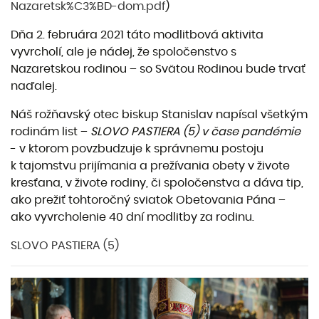
Nazaretsk%C3%BD-dom.pdf
)
Dňa 2. februára 2021 táto modlitbová aktivita
vyvrcholí, ale je nádej, že spoločenstvo s
Nazaretskou rodinou – so Svätou Rodinou bude trvať
naďalej.
Náš rožňavský otec biskup Stanislav napísal všetkým
rodinám list –
SLOVO PASTIERA (5) v čase pandémie
- v ktorom povzbudzuje k správnemu postoju
k tajomstvu prijímania a prežívania obety v živote
kresťana, v živote rodiny, či spoločenstva a dáva tip,
ako prežiť tohtoročný sviatok Obetovania Pána –
ako vyvrcholenie 40 dní modlitby za rodinu.
SLOVO PASTIERA (5)