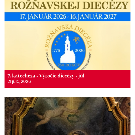
7. katechéza - Výročie diecézy - júl
21 júla, 2026