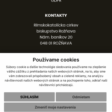
GDPR
KONTAKTY
Rímskokatolícka cirkev
biskupstvo Rožňava
Nám. baníkov 20
048 01 ROŽŇAVA
Používame cookies
058 / 78 77 201
kancelaria@burv.sk
Súbory cookie a ďalšie technológie sledovania používame na zlepšenie
vášho zážitku z prehliadania našich webových stránok, na to, aby sme
vám zobrazovali prispôsobený obsah a cielené reklamy, na analýzu
SOCIÁLNE SIETE
návštevnosti našich webových stránok a na pochopenie toho, odkiaľ naši
návštevníci prichádzajú.
Facebook
Youtube
SÚHLASÍM
Odmietam
Zmeniť moje nastavenia
webdesign
|
webex.digital