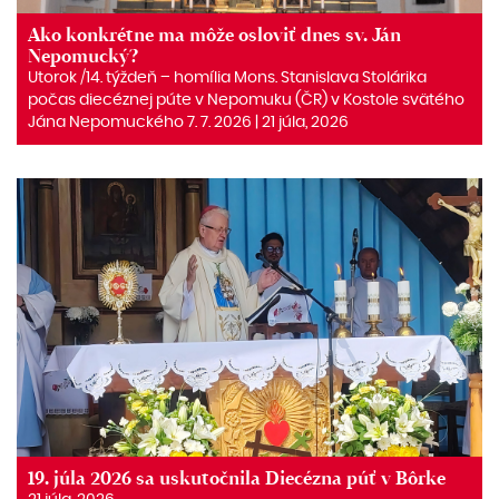
Ako konkrétne ma môže osloviť dnes sv. Ján
Nepomucký?
Utorok /14. týždeň – homília Mons. Stanislava Stolárika
počas diecéznej púte v Nepomuku (ČR) v Kostole svätého
Jána Nepomuckého 7. 7. 2026 | 21 júla, 2026
19. júla 2026 sa uskutočnila Diecézna púť v Bôrke