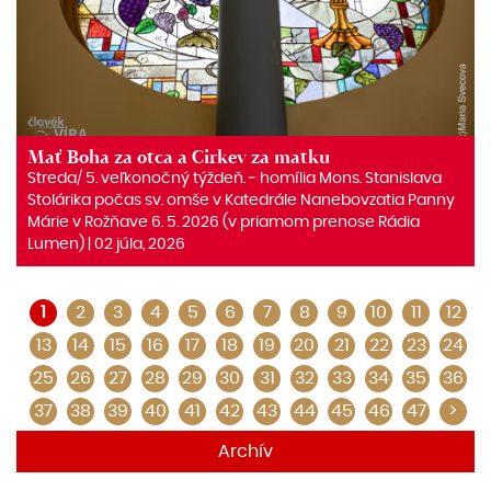
Mať Boha za otca a Cirkev za matku
Streda/ 5. veľkonočný týždeň. ‒ homília Mons. Stanislava
Stolárika počas sv. omše v Katedrále Nanebovzatia Panny
Márie v Rožňave 6. 5. 2026 (v priamom prenose Rádia
Lumen) | 02 júla, 2026
1
2
3
4
5
6
7
8
9
10
11
12
13
14
15
16
17
18
19
20
21
22
23
24
25
26
27
28
29
30
31
32
33
34
35
36
37
38
39
40
41
42
43
44
45
46
47
>
Archív