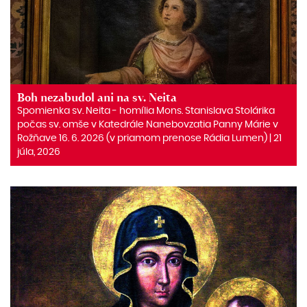
Boh nezabudol ani na sv. Neita
Spomienka sv. Neita ‒ homília Mons. Stanislava Stolárika
počas sv. omše v Katedrále Nanebovzatia Panny Márie v
Rožňave 16. 6. 2026 (v priamom prenose Rádia Lumen) | 21
júla, 2026