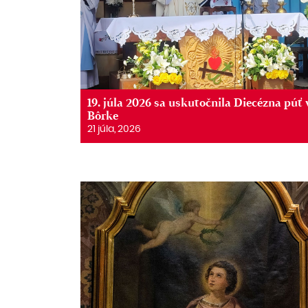
19. júla 2026 sa uskutočnila Diecézna púť 
Bôrke
21 júla, 2026