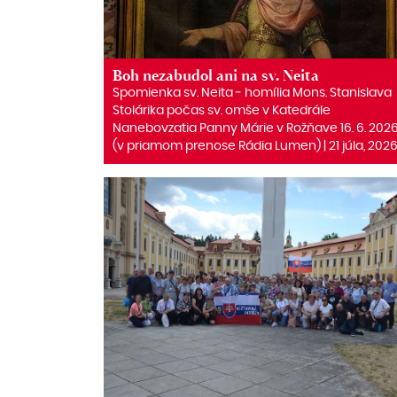
Boh nezabudol ani na sv. Neita
Spomienka sv. Neita ‒ homília Mons. Stanislava
Stolárika počas sv. omše v Katedrále
Nanebovzatia Panny Márie v Rožňave 16. 6. 202
(v priamom prenose Rádia Lumen) | 21 júla, 202