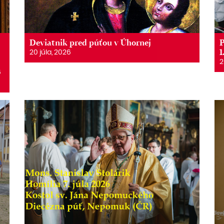
Deviatnik pred púťou v Úhornej
P
1
20 júla, 2026
2
6
6