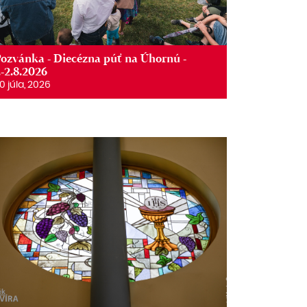
ozvánka - Diecézna púť na Úhornú -
.-2.8.2026
0 júla, 2026