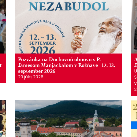
Pozvánka na Duchovnú obnovu s P.
A
t
Jamesom Manjackalom v Rožňave - 12.-13.
september 2026
U
29 júla, 2026
S
v
2