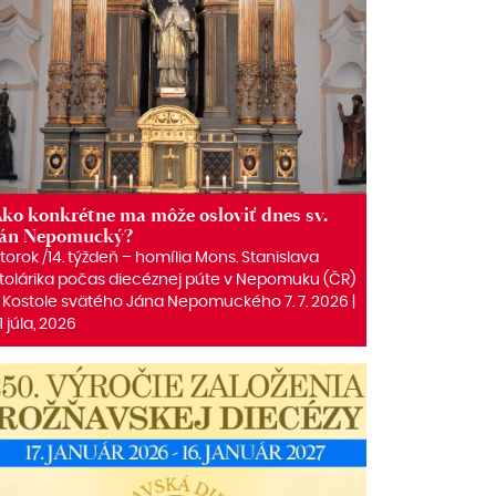
ko konkrétne ma môže osloviť dnes sv.
Ján Nepomucký?
torok /14. týždeň – homília Mons. Stanislava
tolárika počas diecéznej púte v Nepomuku (ČR)
 Kostole svätého Jána Nepomuckého 7. 7. 2026 |
1 júla, 2026