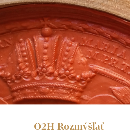
O2H Rozmýšľať