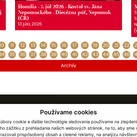
Homília - 7. júl 2026 - Kostol sv. Jána
M
j
Nepomuckého - Diecézna púť, Nepomuk
S
(ČR)
S
13 júla, 2026
N
(
10
11
12
13
14
15
16
17
18
19
20
21
22
2
34
35
36
37
38
39
40
41
42
43
44
45
46
4
Archív
NAVIGÁCIA
KONTAKTY
Používame cookies
úbory cookie a ďalšie technológie sledovania používame na zlepšen
Diecéza
Rímskokatolíc
ho zážitku z prehliadania našich webových stránok, na to, aby sme
Inštitúcie
cirkev
razovali prispôsobený obsah a cielené reklamy, na analýzu návštevn