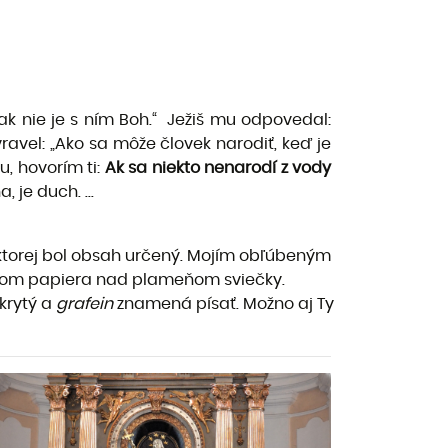
, ak nie je s ním Boh.“ Ježiš mu odpovedal:
vravel: „Ako sa môže človek narodiť, keď je
u, hovorím ti:
Ak sa niekto nenarodí z vody
, je duch. ...
, ktorej bol obsah určený. Mojím obľúbeným
ybom papiera nad plameňom sviečky.
krytý a
grafein
znamená písať. Možno aj Ty