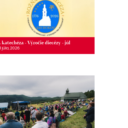
. katechéza - Výročie diecézy - júl
1 júla, 2026