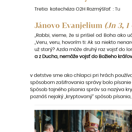
Tretia katechéza O2H Rozmýšľať :
Tu
Jánovo Evanjelium
(Jn 3, 1 
„Rabbi, vieme, že si prišiel od Boha ako u
„Veru, veru, hovorím ti: Ak sa niekto nena
už starý? Azda môže druhý raz vojsť do lon
a z Ducha, nemôže vojsť do Božieho kráľov
v detstve sme ako chlapci pri hrách používa
spôsobom zašifrovania správy bolo písanie
Spôsob tajného písania správ sa nazýva kry
poznáš nejaký „kryptovaný“ spôsob písania, 