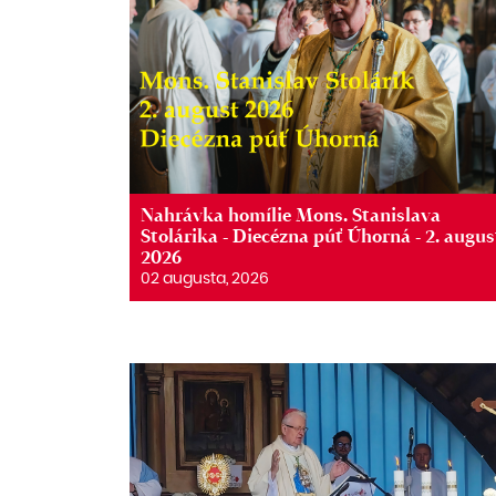
Nahrávka homílie Mons. Stanislava
Stolárika - Diecézna púť Úhorná - 2. augus
2026
02 augusta, 2026