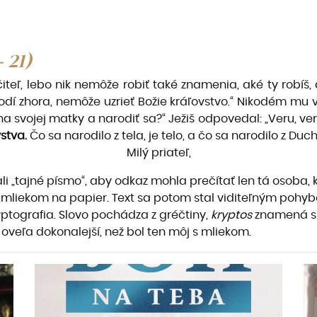
- 21)
čiteľ, lebo nik nemôže robiť také znamenia, aké ty robíš
rodí zhora, nemôže uzrieť Božie kráľovstvo.“ Nikodém mu 
a svojej matky a narodiť sa?“ Ježiš odpovedal: „Veru, ver
stva.
Čo sa narodilo z tela, je telo, a čo sa narodilo z Ducha
Milý priateľ,
li „tajné písmo“, aby odkaz mohla prečítať len tá osoba
 mliekom na papier. Text sa potom stal viditeľným poh
ptografia. Slovo pochádza z gréčtiny,
kryptos
znamená s
oveľa dokonalejší, než bol ten môj s mliekom.