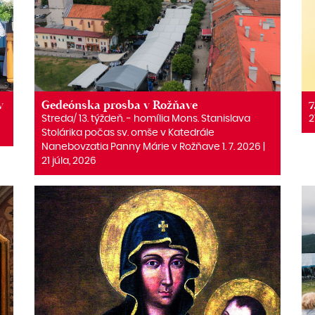
v
Gedeónska prosba v Rožňave
7
Streda/ 13. týždeň. ‒ homília Mons. Stanislava
2
Stolárika počas sv. omše v Katedrále
Nanebovzatia Panny Márie v Rožňave 1. 7. 2026 |
21 júla, 2026