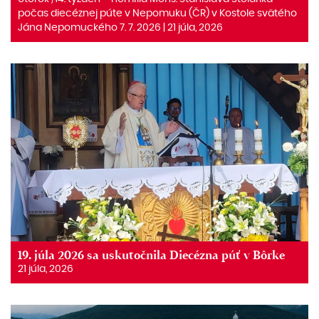
počas diecéznej púte v Nepomuku (ČR) v Kostole svätého
Jána Nepomuckého 7. 7. 2026 | 21 júla, 2026
19. júla 2026 sa uskutočnila Diecézna púť v Bôrke
21 júla, 2026