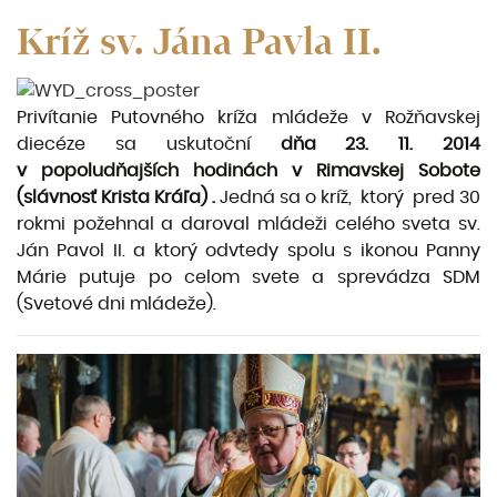
Kríž sv. Jána Pavla II.
Privítanie Putovného kríža mládeže v Rožňavskej
diecéze sa uskutoční
dňa 23. 11. 2014
v popoludňajších hodinách
v Rimavskej Sobote
(slávnosť Krista Kráľa)
.
Jedná sa o kríž, ktorý pred 30
rokmi požehnal a daroval mládeži celého sveta sv.
Ján Pavol II. a ktorý odvtedy spolu s ikonou Panny
Márie putuje po celom svete a sprevádza SDM
(Svetové dni mládeže).