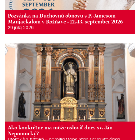
Pozvánka na Duchovnú obnovu s P. Jamesom
Manjackalom v Rožňave - 12.-13. september 2026
29 júla, 2026
Ako konkrétne ma môže osloviť dnes sv. Ján
Nepomucký?
Utorok /14. týždeň – homília Mons. Stanislava Stolárika