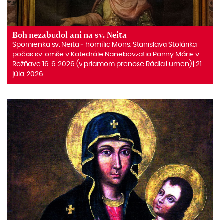
Boh nezabudol ani na sv. Neita
Spomienka sv. Neita ‒ homília Mons. Stanislava Stolárika
počas sv. omše v Katedrále Nanebovzatia Panny Márie v
Rožňave 16. 6. 2026 (v priamom prenose Rádia Lumen) | 21
júla, 2026