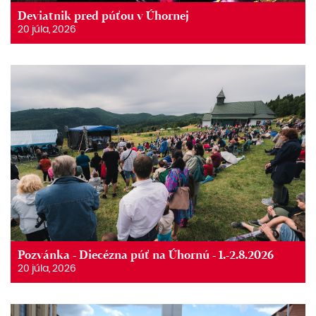
Deviatnik pred púťou v Úhornej
20 júla, 2026
Pozvánka - Diecézna púť na Úhornú - 1.-2.8.2026
20 júla, 2026