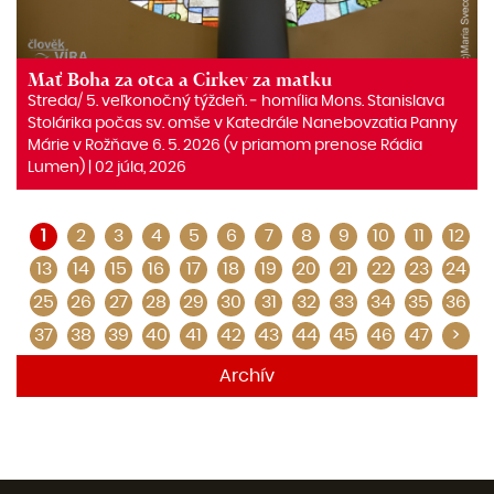
Mať Boha za otca a Cirkev za matku
Streda/ 5. veľkonočný týždeň. ‒ homília Mons. Stanislava
Stolárika počas sv. omše v Katedrále Nanebovzatia Panny
Márie v Rožňave 6. 5. 2026 (v priamom prenose Rádia
Lumen) | 02 júla, 2026
1
2
3
4
5
6
7
8
9
10
11
12
13
14
15
16
17
18
19
20
21
22
23
24
25
26
27
28
29
30
31
32
33
34
35
36
37
38
39
40
41
42
43
44
45
46
47
>
Archív