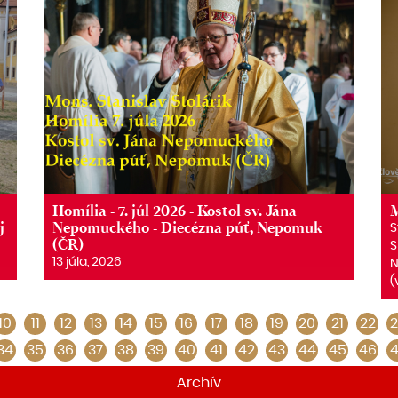
Homília - 7. júl 2026 - Kostol sv. Jána
M
j
Nepomuckého - Diecézna púť, Nepomuk
S
(ČR)
S
13 júla, 2026
N
(
10
11
12
13
14
15
16
17
18
19
20
21
22
2
34
35
36
37
38
39
40
41
42
43
44
45
46
4
Archív