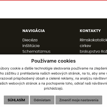
NAVIGÁCIA
KONTAKTY
Diecéza
Rímskokatolíc
Inštitúcie
cirkev
Schematizmus
biskupstvo Ro
Hospodárska správa
Nám. baníkov 
Používame cookies
Dokumenty
048 01 ROŽŇA
úbory cookie a ďalšie technológie sledovania používame na zlepšen
Udalosti
ho zážitku z prehliadania našich webových stránok, na to, aby sme
Pre kňazov
razovali prispôsobený obsah a cielené reklamy, na analýzu návštevn
058 / 78 77 201
Jubileum 2025
ašich webových stránok a na pochopenie toho, odkiaľ naši návštevní
kancelaria@b
Cookies
prichádzajú.
GDPR
SÚHLASÍM
Odmietam
Zmeniť moje nastavenia