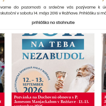
vame do pozornosti a srdečne vás pozývame k úč
kutoční v sobotu 14. mája 2016 v Rožňave. Prihlášku si môž
prihláška na stiahnutie
Pozvánka na Duchovnú obnovu s P.
A
t
Jamesom Manjackalom v Rožňave - 12.-13.