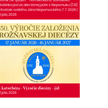
torok /14. týždeň – homília Mons. Stanislava
tolárika počas diecéznej púte v Nepomuku (ČR)
 Kostole svätého Jána Nepomuckého 7. 7. 2026 |
1 júla, 2026
. katechéza - Výročie diecézy - júl
1 júla, 2026