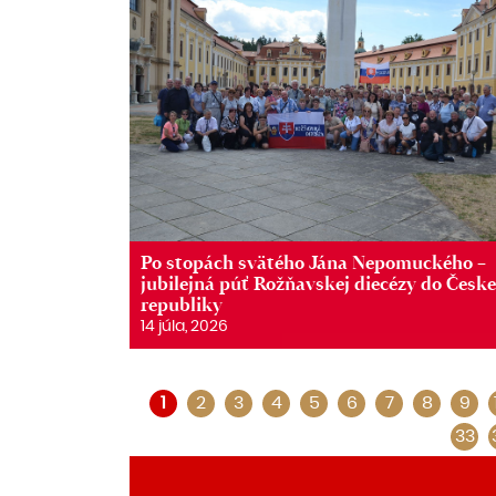
Po stopách svätého Jána Nepomuckého –
jubilejná púť Rožňavskej diecézy do Česke
republiky
14 júla, 2026
1
2
3
4
5
6
7
8
9
33