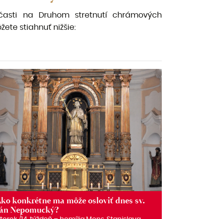
asti na Druhom stretnutí chrámových
ete stiahnuť nižšie:
ko konkrétne ma môže osloviť dnes sv.
Ján Nepomucký?