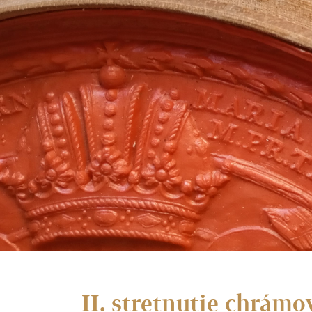
II. stretnutie chrám