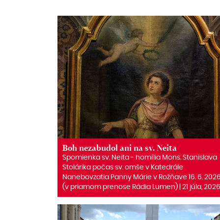
Boh nezabudol ani na sv. Neita
Spomienka sv. Neita ‒ homília Mons. Stanislava
Stolárika počas sv. omše v Katedrále
Nanebovzatia Panny Márie v Rožňave 16. 6. 202
(v priamom prenose Rádia Lumen) | 21 júla, 202