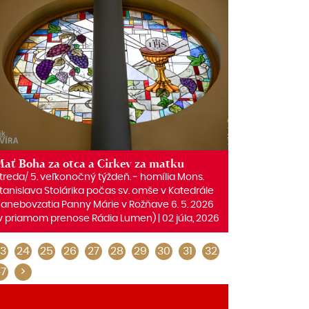
ať Boha za otca a Cirkev za matku
treda/ 5. veľkonočný týždeň. ‒ homília Mons.
tanislava Stolárika počas sv. omše v Katedrále
anebovzatia Panny Márie v Rožňave 6. 5. 2026
v priamom prenose Rádia Lumen) | 02 júla, 2026
3
24
25
26
27
28
29
30
31
32
7
>