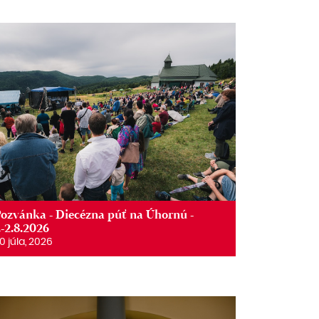
ozvánka - Diecézna púť na Úhornú -
.-2.8.2026
0 júla, 2026