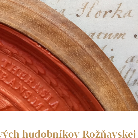
ových hudobníkov Rožňavskej