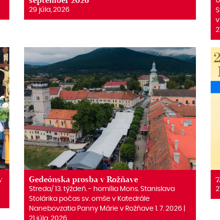
september 2026
U
29 júla, 2026
S
v
2
v
Gedeónska prosba v Rožňave
7
Streda/ 13. týždeň. ‒ homília Mons. Stanislava
2
Stolárika počas sv. omše v Katedrále
Nanebovzatia Panny Márie v Rožňave 1. 7. 2026 |
21 júla, 2026