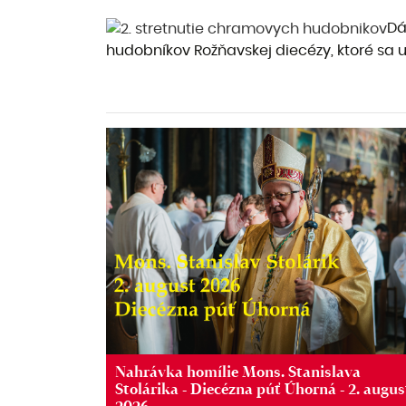
Dá
hudobníkov Rožňavskej diecézy, ktoré sa us
Nahrávka homílie Mons. Stanislava
Stolárika - Diecézna púť Úhorná - 2. augus