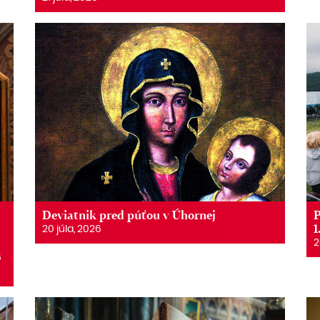
Deviatnik pred púťou v Úhornej
P
1
20 júla, 2026
2
6
6