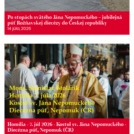
Po stopách svätého Jána Nepomuckého – jubilejná
púť Rožňavskej diecézy do Českej republiky
14 júla, 2026
Homília - 7. júl 2026 - Kostol sv. Jána Nepomuckého -
Diecézna púť, Nepomuk (ČR)