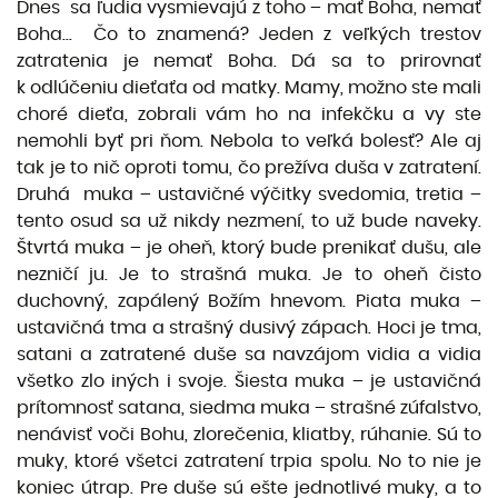
Dnes sa ľudia vysmievajú z toho – mať Boha, nemať
Boha... Čo to znamená? Jeden z veľkých trestov
zatratenia je nemať Boha. Dá sa to prirovnať
k odlúčeniu dieťaťa od matky. Mamy, možno ste mali
choré dieťa, zobrali vám ho na infekčku a vy ste
nemohli byť pri ňom. Nebola to veľká bolesť? Ale aj
tak je to nič oproti tomu, čo prežíva duša v zatratení.
Druhá muka – ustavičné výčitky svedomia, tretia –
tento osud sa už nikdy nezmení, to už bude naveky.
Štvrtá muka – je oheň, ktorý bude prenikať dušu, ale
nezničí ju. Je to strašná muka. Je to oheň čisto
duchovný, zapálený Božím hnevom. Piata muka –
ustavičná tma a strašný dusivý zápach. Hoci je tma,
satani a zatratené duše sa navzájom vidia a vidia
všetko zlo iných i svoje. Šiesta muka – je ustavičná
prítomnosť satana, siedma muka – strašné zúfalstvo,
nenávisť voči Bohu, zlorečenia, kliatby, rúhanie. Sú to
muky, ktoré všetci zatratení trpia spolu. No to nie je
koniec útrap. Pre duše sú ešte jednotlivé muky, a to