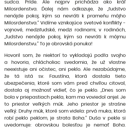
sudca. Príde. Ale najprv prichádza ako kráľ
Milosrdenstva. Ďalej nám odkazuje, že „ľudstvo
nenájde pokoj, kým sa nevráti k prameňu môjho
Milosrdenstva.“ Vidíme vznikajúce svetové konflikty -
vojnové, medziľudské, medzi rodinami, v rodinách,
„ľudstvo nenájde pokoj, kým sa nevráti k môjmu
Milosrdenstvu.“ To je obrovská ponuka!
Hovoril som, že niektorí to vykladajú podľa svojho
a hovoria, chlácholiac svedomia, že už vlastne
neexistuje ani očistec, ani peklo. Ale nezabúdajme,
že tá istá sv. Faustína, ktorá dostala tieto
ubezpečenia, ktoré som vám pred chvíľou citoval,
dostala aj možnosť vidieť, čo je peklo. „Dnes som
bola v priepastiach pekla, kam ma voviedol anjel. Je
to priestor veľkých múk. Jeho priestor je strašne
veľký. Druhy múk, ktoré som videla: prvá muka, ktorá
robí peklo peklom, je strata Boha.“ Duša v pekle si
uvedomuje: obrovskou bolesťou je nemať Boha.