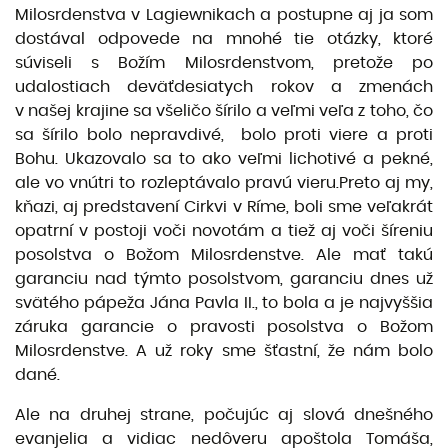
Milosrdenstva v Lagiewnikach a postupne aj ja som
dostával odpovede na mnohé tie otázky, ktoré
súviseli s Božím Milosrdenstvom, pretože po
udalostiach deväťdesiatych rokov a zmenách
v našej krajine sa všeličo šírilo a veľmi veľa z toho, čo
sa šírilo bolo nepravdivé, bolo proti viere a proti
Bohu. Ukazovalo sa to ako veľmi lichotivé a pekné,
ale vo vnútri to rozleptávalo pravú vieru.
Preto aj my,
kňazi, aj predstavení Cirkvi v Ríme, boli sme veľakrát
opatrní v postoji voči novotám a tiež aj voči šíreniu
posolstva o Božom Milosrdenstve. Ale mať takú
garanciu nad týmto posolstvom, garanciu dnes už
svätého pápeža Jána Pavla II., to bola a je najvyššia
záruka garancie o pravosti posolstva o Božom
Milosrdenstve. A už roky sme šťastní, že nám bolo
dané.
Ale na druhej strane, počujúc aj slová dnešného
evanjelia a vidiac nedôveru apoštola Tomáša,