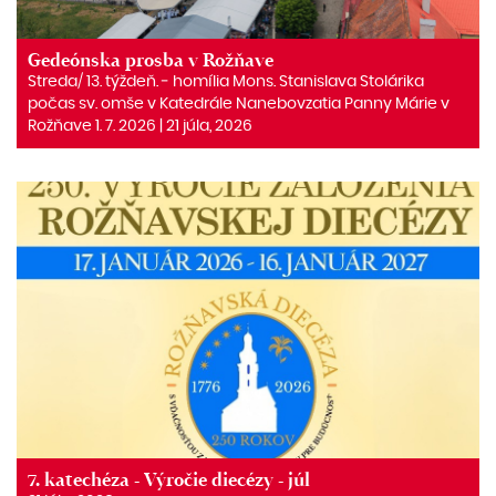
Gedeónska prosba v Rožňave
Streda/ 13. týždeň. ‒ homília Mons. Stanislava Stolárika
počas sv. omše v Katedrále Nanebovzatia Panny Márie v
Rožňave 1. 7. 2026 | 21 júla, 2026
7. katechéza - Výročie diecézy - júl