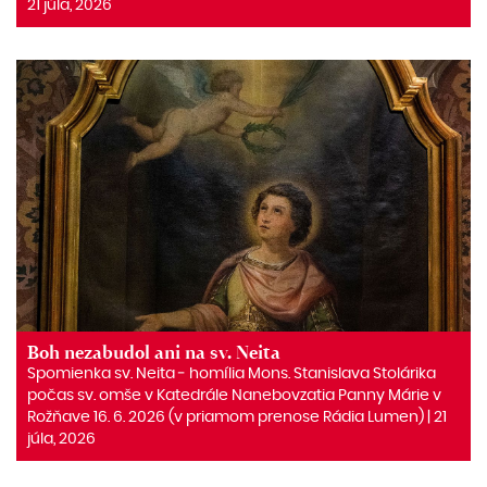
21 júla, 2026
Boh nezabudol ani na sv. Neita
Spomienka sv. Neita ‒ homília Mons. Stanislava Stolárika
počas sv. omše v Katedrále Nanebovzatia Panny Márie v
Rožňave 16. 6. 2026 (v priamom prenose Rádia Lumen) | 21
júla, 2026