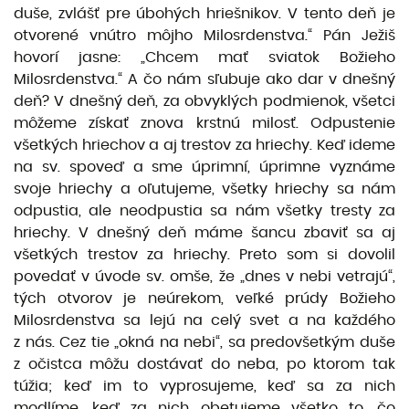
duše, zvlášť pre úbohých hriešnikov. V tento deň je
otvorené vnútro môjho Milosrdenstva.“ Pán Ježiš
hovorí jasne: „Chcem mať sviatok Božieho
Milosrdenstva.“ A čo nám sľubuje ako dar v dnešný
deň? V dnešný deň, za obvyklých podmienok, všetci
môžeme získať znova krstnú milosť. Odpustenie
všetkých hriechov a aj trestov za hriechy. Keď ideme
na sv. spoveď a sme úprimní, úprimne vyznáme
svoje hriechy a oľutujeme, všetky hriechy sa nám
odpustia, ale neodpustia sa nám všetky tresty za
hriechy. V dnešný deň máme šancu zbaviť sa aj
všetkých trestov za hriechy. Preto som si dovolil
povedať v úvode sv. omše, že „dnes v nebi vetrajú“,
tých otvorov je neúrekom, veľké prúdy Božieho
Milosrdenstva sa lejú na celý svet a na každého
z nás. Cez tie „okná na nebi“, sa predovšetkým duše
z očistca môžu dostávať do neba, po ktorom tak
túžia; keď im to vyprosujeme, keď sa za nich
modlíme, keď za nich obetujeme všetko to, čo