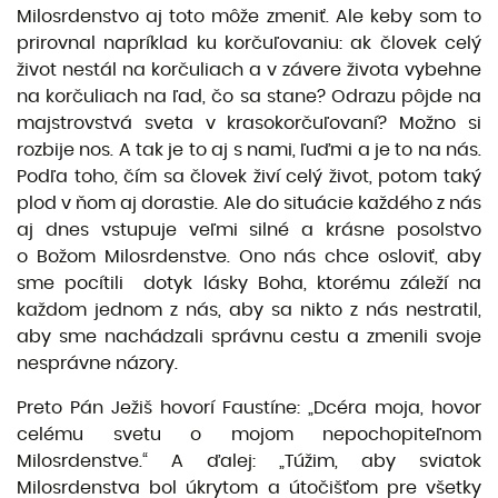
Milosrdenstvo aj toto môže zmeniť. Ale keby som to
prirovnal napríklad ku korčuľovaniu: ak človek celý
život nestál na korčuliach a v závere života vybehne
na korčuliach na ľad, čo sa stane? Odrazu pôjde na
majstrovstvá sveta v krasokorčuľovaní? Možno si
rozbije nos. A tak je to aj s nami, ľuďmi a je to na nás.
Podľa toho, čím sa človek živí celý život, potom taký
plod v ňom aj dorastie. Ale do situácie každého z nás
aj dnes vstupuje veľmi silné a krásne posolstvo
o Božom Milosrdenstve. Ono nás chce osloviť, aby
sme pocítili dotyk lásky Boha, ktorému záleží na
každom jednom z nás, aby sa nikto z nás nestratil,
aby sme nachádzali správnu cestu a zmenili svoje
nesprávne názory.
Preto Pán Ježiš hovorí Faustíne: „Dcéra moja, hovor
celému svetu o mojom nepochopiteľnom
Milosrdenstve.“ A ďalej: „Túžim, aby sviatok
Milosrdenstva bol úkrytom a útočišťom pre všetky