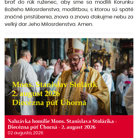
brať do rúk ruženec, aby sme sa modlili Korunku
Božieho Milosrdenstva, modlitbou, s ktorou sú späté
značné prisľúbenia, znova a znova ďakujme nebu za
veľký dar Jeho Milosrdenstva. Amen.
Nahrávka homílie Mons. Stanislava Stolárika -
Diecézna púť Úhorná - 2. august 2026
02 augusta, 2026