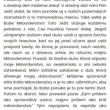
v dnešný deň môžeme získať. V dnešný deň nám Pán
Ježiš sľúbil, že nám pomôže aj v našich pozemských
starostiach a to mimoriadnou mierou. Také veľké je
Božie Milosrdenstvo! Toto Ježiš sľubuje každému
jednému z nás. Cez Faustínu hovorí ďalej: „Napíš
utrápeným dušiam. Keď duša uvidí a spozná ťarchu
svojich hriechov, keď sa jej pred očami zjaví celá
priepasť biedy, do ktorej je ponorená, nech nezúfa,
ale nech sa s dôverou vrhne do náručia môjho
Milosrdenstva. Povedz, že žiadna duša, ktorá vzývala
moje Milosrdenstvo, sa nesklamala a ani nebola
zahanbená. Mám zvláštne zaľúbenie v duši, ktorá
dôveruje mojej dobrotivosti.“ Môžeme spomenúť
ešte Kráľa Milosrdenstva a je to ako
ultimátum, aby
sme pochopili, že Božia ponuka je tu pre tento život.
Potom to skončí, lebo povedal jasne: „Kým prídem
ako spravodlivý sudca, najprv prídem ako kráľ
milosrdenstva.“ Tým nepopiera, že nepríde ako