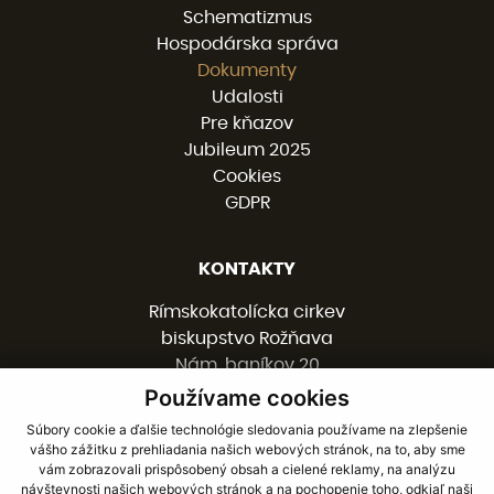
Schematizmus
Hospodárska správa
Dokumenty
Udalosti
Pre kňazov
Jubileum 2025
Cookies
GDPR
KONTAKTY
Rímskokatolícka cirkev
biskupstvo Rožňava
Nám. baníkov 20
048 01 ROŽŇAVA
Používame cookies
Súbory cookie a ďalšie technológie sledovania používame na zlepšenie
vášho zážitku z prehliadania našich webových stránok, na to, aby sme
058 / 78 77 201
vám zobrazovali prispôsobený obsah a cielené reklamy, na analýzu
kancelaria@burv.sk
návštevnosti našich webových stránok a na pochopenie toho, odkiaľ naši