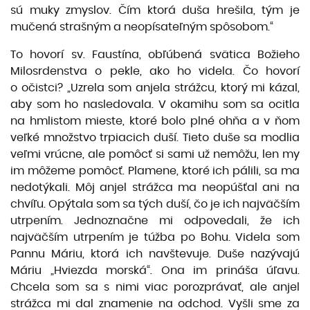
sú muky zmyslov. Čím ktorá duša hrešila, tým je
mučená strašným a neopísateľným spôsobom.“
To hovorí sv. Faustína, obľúbená svätica Božieho
Milosrdenstva o pekle, ako ho videla. Čo hovorí
o očistci? „Uzrela som anjela strážcu, ktorý mi kázal,
aby som ho nasledovala. V okamihu som sa ocitla
na hmlistom mieste, ktoré bolo plné ohňa a v ňom
veľké množstvo trpiacich duší. Tieto duše sa modlia
veľmi vrúcne, ale pomôcť si sami už nemôžu, len my
im môžeme pomôcť. Plamene, ktoré ich pálili, sa ma
nedotýkali. Môj anjel strážca ma neopúšťal ani na
chvíľu. Opýtala som sa tých duší, čo je ich najväčším
utrpením. Jednoznačne mi odpovedali, že ich
najväčším utrpením je túžba po Bohu. Videla som
Pannu Máriu, ktorá ich navštevuje. Duše nazývajú
Máriu „Hviezda morská“. Ona im prináša úľavu.
Chcela som sa s nimi viac porozprávať, ale anjel
strážca mi dal znamenie na odchod. Vyšli sme za