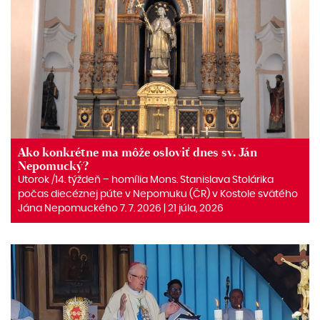
Ako konkrétne ma môže osloviť dnes sv. Ján
Nepomucký?
Utorok /14. týždeň – homília Mons. Stanislava Stolárika
počas diecéznej púte v Nepomuku (ČR) v Kostole svätého
Jána Nepomuckého 7. 7. 2026 | 21 júla, 2026