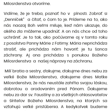
Milosrdenstva otvoríme.
Vidíme, že je treba, poznať ho v plnosti. Zobrať si
„Denníček“ a čítať, o čom to je. Prídeme na to, ako
nás naozaj Boh veľmi miluje, keď nám ukazuje, do
akého zla môžeme upadnúť. A on nás chce od toho
uchrániť. Je to tak, ako počúvame aj v tomto roku
z posolstva Panny Márie z Fatimy. Mária neprichádza
strašiť, ale prichádza nám hovoriť: je tu šanca
záchrany. Aj ona prichádza s ponukou Božieho
Milosrdenstva a našej nápravy na záchranu.
Milí bratia a sestry, ďakujme, ďakujme dnes nebu za
veľké Božie Milosrdenstvo, ďakujeme dnes Matke
Milosrdenstva, že nás neustále zahŕňa svojou láskou,
dobrotou a orodovaním pred Pánom. Ďakujeme
nebu za dar sv. Faustíny a za všetkých ohlasovateľov
a šíriteľov Božieho Milosrdenstva, na ktorých sa
vzťahujú veľké prisľúbenia. A kedykoľvek budeme