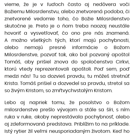
vieme, že je v ľuďoch často aj nedôvera voči
Božiemu Milosrdenstvu, alebo znetvorená podoba, či
znetvorené vedomie toho, čo Božie Milosrdenstvo
skutočne je. Preto je o ňom treba naozaj neustále
hovoriť a vysvetľovať, čo ono pre nás znamená.
A možno všetkých tých, ktorí majú pochybnosti,
alebo nemajú presné informácie o Božom
Milosrdenstve, pozvať tak, ako bol pozvaný apoštol
Tomáš, aby prišiel znova do spoločenstva Cirkvi,
ktorú vtedy reprezentovali apoštoli. Poď sem, poď
medzi nás! Tu sa dozvieš pravdu, tu môžeš stretnúť
Krista. Tomáš prišiel a dozvedel sa pravdu, stretol sa
so živým Kristom, so zmŕtvychvstalým Kristom.
Lebo aj napriek tomu, že posolstvo o Božom
milosrdenstve prešlo vývojom a stále sa šíri, s ním
ruka v ruke, akoby neprestávala pochybnosť, alebo
aj zdeformovaná predstava. Priblížim to na príklade.
Istý rytier žil veľmi neusporiadaným životom. Keď ho