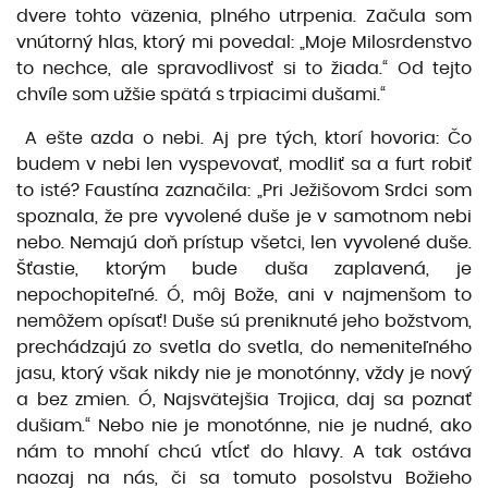
dvere tohto väzenia, plného utrpenia. Začula som
vnútorný hlas, ktorý mi povedal: „Moje Milosrdenstvo
to nechce, ale spravodlivosť si to žiada.“ Od tejto
chvíle som užšie spätá s trpiacimi dušami.“
A ešte azda o nebi. Aj pre tých, ktorí hovoria: Čo
budem v nebi len vyspevovať, modliť sa a furt robiť
to isté? Faustína zaznačila: „Pri Ježišovom Srdci som
spoznala, že pre vyvolené duše je v samotnom nebi
nebo. Nemajú doň prístup všetci, len vyvolené duše.
Šťastie, ktorým bude duša zaplavená, je
nepochopiteľné. Ó, môj Bože, ani v najmenšom to
nemôžem opísať! Duše sú preniknuté jeho božstvom,
prechádzajú zo svetla do svetla, do nemeniteľného
jasu, ktorý však nikdy nie je monotónny, vždy je nový
a bez zmien. Ó, Najsvätejšia Trojica, daj sa poznať
dušiam.“ Nebo nie je monotónne, nie je nudné, ako
nám to mnohí chcú vtĺcť do hlavy. A tak ostáva
naozaj na nás, či sa tomuto posolstvu Božieho