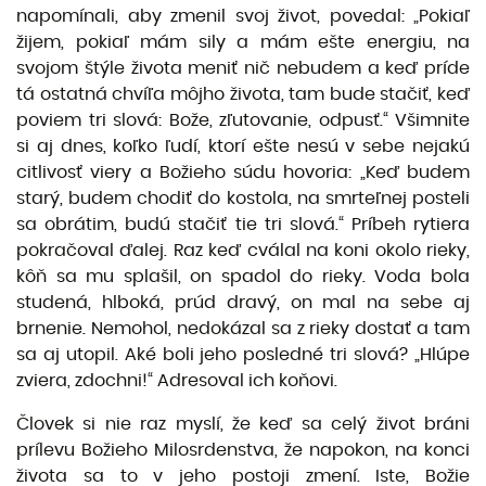
napomínali, aby zmenil svoj život, povedal: „Pokiaľ
žijem, pokiaľ mám sily a mám ešte energiu, na
svojom štýle života meniť nič nebudem a keď príde
tá ostatná chvíľa môjho života, tam bude stačiť, keď
poviem tri slová: Bože, zľutovanie, odpusť.“ Všimnite
si aj dnes, koľko ľudí, ktorí ešte nesú v sebe nejakú
citlivosť viery a Božieho súdu hovoria: „Keď budem
starý, budem chodiť do kostola, na smrteľnej posteli
sa obrátim, budú stačiť tie tri slová.“ Príbeh rytiera
pokračoval ďalej. Raz keď cválal na koni okolo rieky,
kôň sa mu splašil, on spadol do rieky. Voda bola
studená, hlboká, prúd dravý, on mal na sebe aj
brnenie. Nemohol, nedokázal sa z rieky dostať a tam
sa aj utopil. Aké boli jeho posledné tri slová? „Hlúpe
zviera, zdochni!“ Adresoval ich koňovi.
Človek si nie raz myslí, že keď sa celý život bráni
prílevu Božieho Milosrdenstva, že napokon, na konci
života sa to v jeho postoji zmení. Iste, Božie