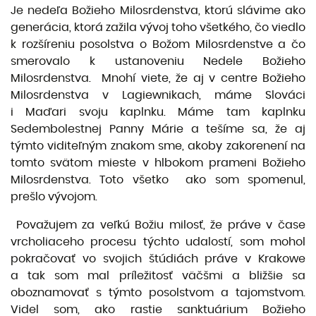
Je nedeľa Božieho Milosrdenstva, ktorú slávime ako
generácia, ktorá zažila vývoj toho všetkého, čo viedlo
k rozšíreniu posolstva o Božom Milosrdenstve a čo
smerovalo k ustanoveniu Nedele Božieho
Milosrdenstva. Mnohí viete, že aj v centre Božieho
Milosrdenstva v Lagiewnikach, máme Slováci
i Maďari svoju kaplnku. Máme tam kaplnku
Sedembolestnej Panny Márie a tešíme sa, že aj
týmto viditeľným znakom sme, akoby zakorenení na
tomto svätom mieste v hlbokom prameni Božieho
Milosrdenstva. Toto všetko ako som spomenul,
prešlo vývojom.
Považujem za veľkú Božiu milosť, že práve v čase
vrcholiaceho procesu týchto udalostí, som mohol
pokračovať vo svojich štúdiách práve v Krakowe
a tak som mal príležitosť väčšmi a bližšie sa
oboznamovať s týmto posolstvom a tajomstvom.
Videl som, ako rastie sanktuárium Božieho