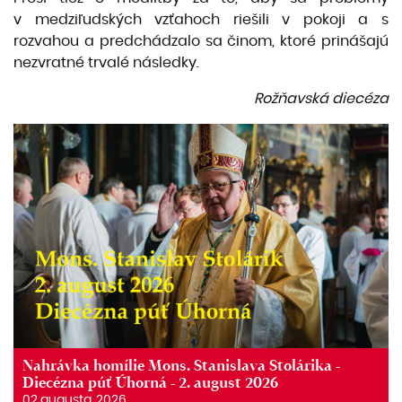
v medziľudských vzťahoch riešili v pokoji a s
rozvahou a predchádzalo sa činom, ktoré prinášajú
nezvratné trvalé následky.
Rožňavská diecéza
Nahrávka homílie Mons. Stanislava Stolárika -
Diecézna púť Úhorná - 2. august 2026
02 augusta, 2026