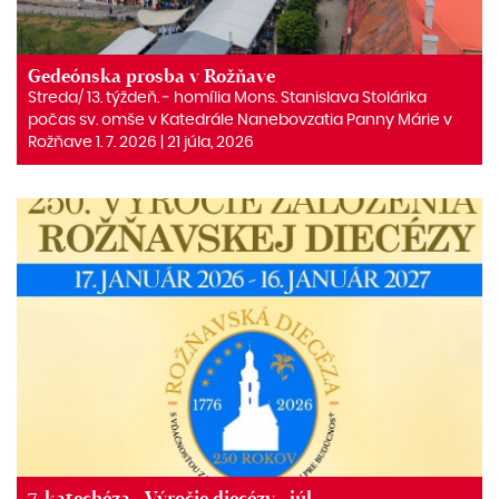
Gedeónska prosba v Rožňave
Streda/ 13. týždeň. ‒ homília Mons. Stanislava Stolárika
počas sv. omše v Katedrále Nanebovzatia Panny Márie v
Rožňave 1. 7. 2026 | 21 júla, 2026
7. katechéza - Výročie diecézy - júl