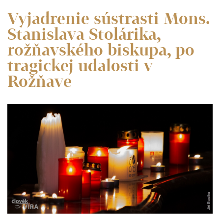
Vyjadrenie sústrasti Mons.
Stanislava Stolárika,
rožňavského biskupa, po
tragickej udalosti v
Rožňave