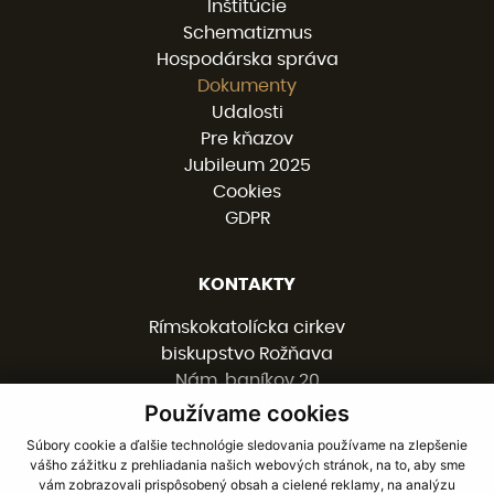
Inštitúcie
Schematizmus
Hospodárska správa
Dokumenty
Udalosti
Pre kňazov
Jubileum 2025
Cookies
GDPR
KONTAKTY
Rímskokatolícka cirkev
biskupstvo Rožňava
Nám. baníkov 20
048 01 ROŽŇAVA
Používame cookies
Súbory cookie a ďalšie technológie sledovania používame na zlepšenie
vášho zážitku z prehliadania našich webových stránok, na to, aby sme
058 / 78 77 201
vám zobrazovali prispôsobený obsah a cielené reklamy, na analýzu