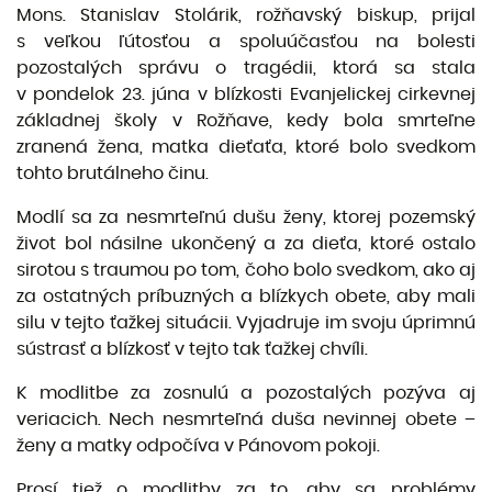
Mons. Stanislav Stolárik, rožňavský biskup, prijal
s veľkou ľútosťou a spoluúčasťou na bolesti
pozostalých správu o tragédii, ktorá sa stala
v pondelok 23. júna v blízkosti Evanjelickej cirkevnej
základnej školy v Rožňave, kedy bola smrteľne
zranená žena, matka dieťaťa, ktoré bolo svedkom
tohto brutálneho činu.
Modlí sa za nesmrteľnú dušu ženy, ktorej pozemský
život bol násilne ukončený a za dieťa, ktoré ostalo
sirotou s traumou po tom, čoho bolo svedkom, ako aj
za ostatných príbuzných a blízkych obete, aby mali
silu v tejto ťažkej situácii. Vyjadruje im svoju úprimnú
sústrasť a blízkosť v tejto tak ťažkej chvíli.
K modlitbe za zosnulú a pozostalých pozýva aj
veriacich. Nech nesmrteľná duša nevinnej obete –
ženy a matky odpočíva v Pánovom pokoji.
Prosí tiež o modlitby za to, aby sa problémy