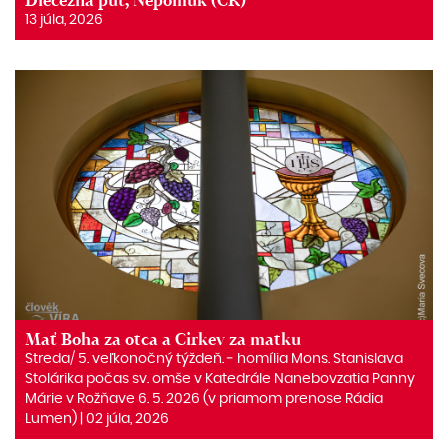
Diecézna púť, Nepomuk (ČR)
13 júla, 2026
Mať Boha za otca a Cirkev za matku
Streda/ 5. veľkonočný týždeň. ‒ homília Mons. Stanislava
Stolárika počas sv. omše v Katedrále Nanebovzatia Panny
Márie v Rožňave 6. 5. 2026 (v priamom prenose Rádia
Lumen) | 02 júla, 2026