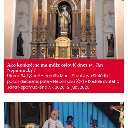
Ako konkrétne ma môže osloviť dnes sv. Ján
Nepomucký?
Utorok /14. týždeň – homília Mons. Stanislava Stolárika
počas diecéznej púte v Nepomuku (ČR) v Kostole svätého
Jána Nepomuckého 7. 7. 2026 | 21 júla, 2026