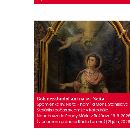
Boh nezabudol ani na sv. Neita
Spomienka sv. Neita ‒ homília Mons. Stanislava
Stolárika počas sv. omše v Katedrále
Nanebovzatia Panny Márie v Rožňave 16. 6. 202
(v priamom prenose Rádia Lumen) | 21 júla, 202