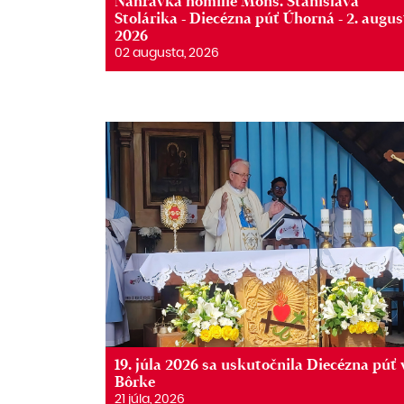
Nahrávka homílie Mons. Stanislava
Stolárika - Diecézna púť Úhorná - 2. augus
2026
02 augusta, 2026
19. júla 2026 sa uskutočnila Diecézna púť 
Bôrke
21 júla, 2026