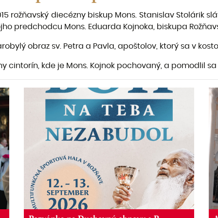
 rožňavský diecézny biskup Mons. Stanislav Stolárik slá
svojho predchodcu Mons. Eduarda Kojnoka, biskupa Rožňavs
arobylý obraz sv. Petra a Pavla, apoštolov, ktorý sa v kos
tny cintorín, kde je Mons. Kojnok pochovaný, a pomodlil s