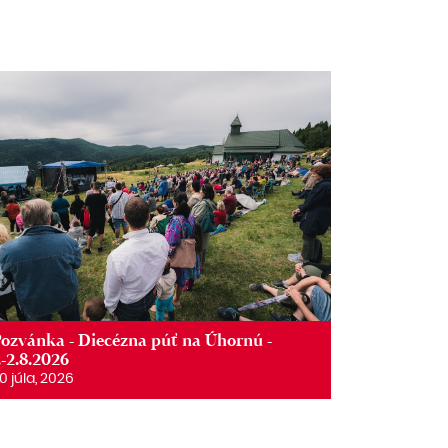
ozvánka - Diecézna púť na Úhornú -
.-2.8.2026
0 júla, 2026