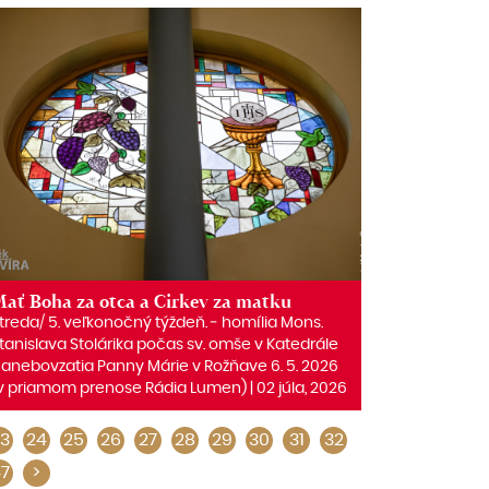
ať Boha za otca a Cirkev za matku
treda/ 5. veľkonočný týždeň. ‒ homília Mons.
tanislava Stolárika počas sv. omše v Katedrále
anebovzatia Panny Márie v Rožňave 6. 5. 2026
v priamom prenose Rádia Lumen) | 02 júla, 2026
3
24
25
26
27
28
29
30
31
32
7
>