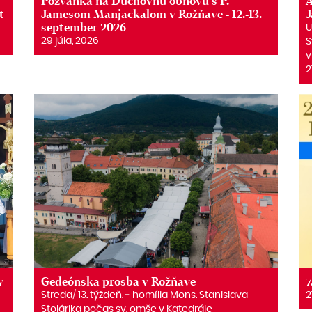
Pozvánka na Duchovnú obnovu s P.
A
t
Jamesom Manjackalom v Rožňave - 12.-13.
september 2026
U
29 júla, 2026
S
v
2
v
Gedeónska prosba v Rožňave
7
Streda/ 13. týždeň. ‒ homília Mons. Stanislava
2
Stolárika počas sv. omše v Katedrále