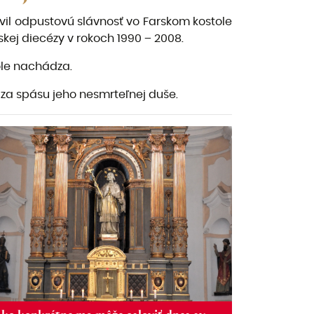
vil odpustovú slávnosť vo Farskom kostole
kej diecézy v rokoch 1990 – 2008.
tole nachádza.
a za spásu jeho nesmrteľnej duše.