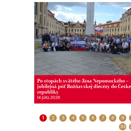
Po stopách svätého Jána Nepomuckého –
jubilejná púť Rožňavskej diecézy do Česke
republiky
14 júla, 2026
1
2
3
4
5
6
7
8
9
33