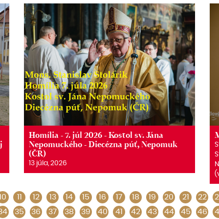
Homília - 7. júl 2026 - Kostol sv. Jána
M
j
Nepomuckého - Diecézna púť, Nepomuk
S
(ČR)
S
13 júla, 2026
N
(
10
11
12
13
14
15
16
17
18
19
20
21
22
2
34
35
36
37
38
39
40
41
42
43
44
45
46
4