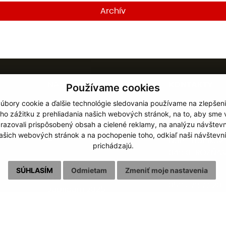
Archív
NAVIGÁCIA
KONTAKTY
Používame cookies
úbory cookie a ďalšie technológie sledovania používame na zlepšen
Diecéza
Rímskokatolíc
ho zážitku z prehliadania našich webových stránok, na to, aby sme
Inštitúcie
cirkev
razovali prispôsobený obsah a cielené reklamy, na analýzu návštevn
Schematizmus
biskupstvo Ro
ašich webových stránok a na pochopenie toho, odkiaľ naši návštevní
Hospodárska správa
Nám. baníkov 
prichádzajú.
Dokumenty
048 01 ROŽŇA
Udalosti
SÚHLASÍM
Odmietam
Zmeniť moje nastavenia
Pre kňazov
058 / 78 77 201
Jubileum 2025
kancelaria@b
Cookies
GDPR