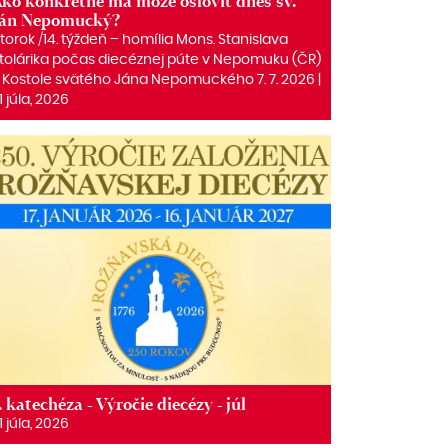
ko konkrétne ma môže osloviť dnes sv.
Ján Nepomucký?
torok /14. týždeň – homília Mons. Stanislava
tolárika počas diecéznej púte v Nepomuku (ČR)
 Kostole svätého Jána Nepomuckého 7. 7. 2026 |
1 júla, 2026
. katechéza - Výročie diecézy - júl
1 júla, 2026