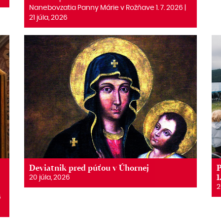
Nanebovzatia Panny Márie v Rožňave 1. 7. 2026 |
21 júla, 2026
Deviatnik pred púťou v Úhornej
P
1
20 júla, 2026
2
6
6