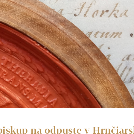
iskup na odpuste v Hrnčiars