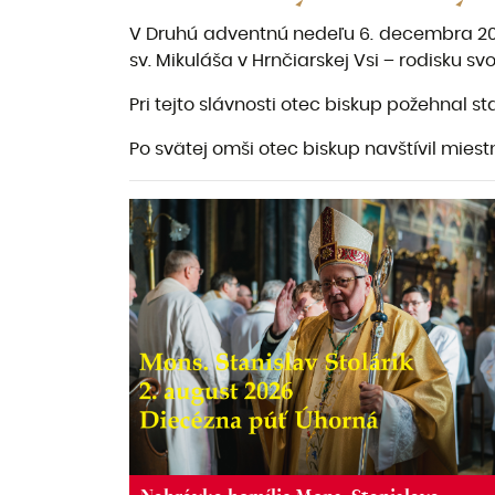
V Druhú adventnú nedeľu 6. decembra 2015
sv. Mikuláša v Hrnčiarskej Vsi – rodisku 
Pri tejto slávnosti otec biskup požehnal st
Po svätej omši otec biskup navštívil mies