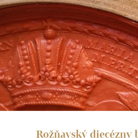
Rožňavský diecézny b