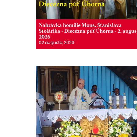
Nahrávka homílie Mons. Stanislava
Stolárika - Diecézna púť Úhorná - 2. augus
2026
02 augusta, 2026