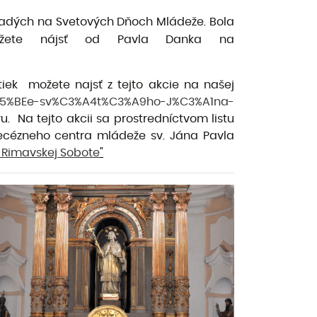
a mladých na Svetových Dňoch Mládeže. Bola
ôžete nájsť od Pavla Danka na
tiek možete najsť z tejto akcie na našej
C5%BEe-sv%C3%A4t%C3%A9ho-J%C3%A1na-
u. Na tejto akcii sa prostredníctvom listu
Diecézneho centra mládeže sv. Jána Pavla
v Rimavskej Sobote
"