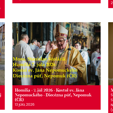
2
6
6
Homília - 7. júl 2026 - Kostol sv. Jána
M
j
Nepomuckého - Diecézna púť, Nepomuk
S
(ČR)
S
13 júla, 2026
N
(