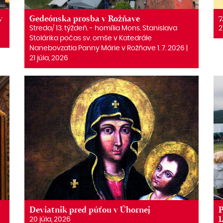
v
Gedeónska prosba v Rožňave
7
Streda/ 13. týždeň. ‒ homília Mons. Stanislava
2
Stolárika počas sv. omše v Katedrále
Nanebovzatia Panny Márie v Rožňave 1. 7. 2026 |
21 júla, 2026
Deviatnik pred púťou v Úhornej
P
1
20 júla, 2026