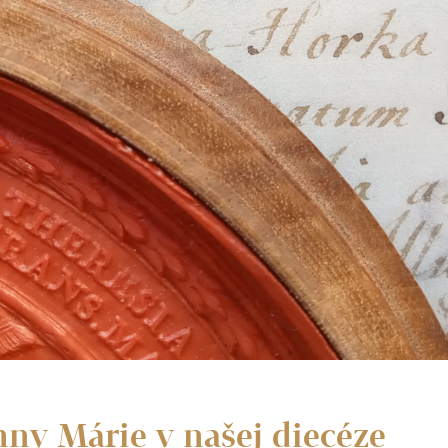
ny Márie v našej diecéze