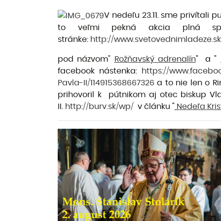
V nedeľu 23.11. sme privítali
to veľmi pekná akcia plná sp
stránke:
http://www.svetovednimladeze.s
pod názvom"
Rožňavský adrenalín
" a "
facebook nástenka:
https://www.face
Pavla-II/114915368667326
a to nie len o R
prihovoril k pútnikom aj otec biskup Vl
II.
http://burv.sk/wp/
v článku
"
Nedeľa Kris