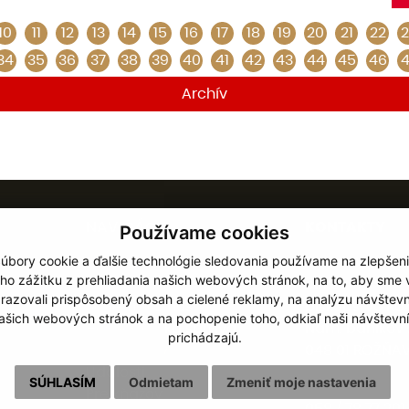
10
11
12
13
14
15
16
17
18
19
20
21
22
2
34
35
36
37
38
39
40
41
42
43
44
45
46
4
Archív
NAVIGÁCIA
KONTAKTY
Používame cookies
úbory cookie a ďalšie technológie sledovania používame na zlepšen
Diecéza
Rímskokatolíc
ho zážitku z prehliadania našich webových stránok, na to, aby sme
Inštitúcie
cirkev
razovali prispôsobený obsah a cielené reklamy, na analýzu návštevn
Schematizmus
biskupstvo Ro
ašich webových stránok a na pochopenie toho, odkiaľ naši návštevní
Hospodárska správa
Nám. baníkov 
prichádzajú.
Dokumenty
048 01 ROŽŇA
Udalosti
SÚHLASÍM
Odmietam
Zmeniť moje nastavenia
Pre kňazov