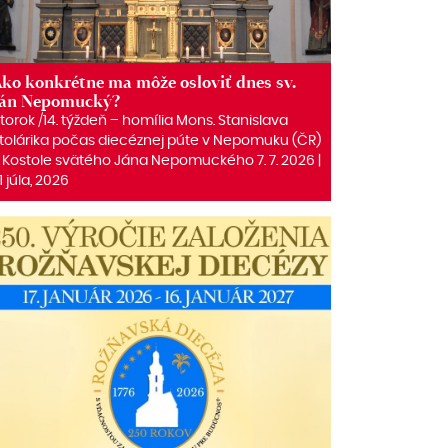
ko konkrétne ma môže osloviť dnes sv.
Ján Nepomucký?
torok /14. týždeň – homília Mons. Stanislava
tolárika počas diecéznej púte v Nepomuku (ČR)
 Kostole svätého Jána Nepomuckého 7. 7. 2026 |
1 júla, 2026