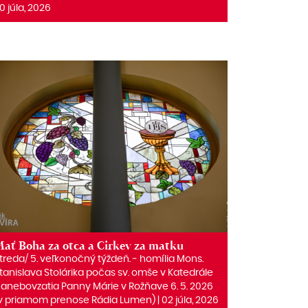
0 júla, 2026
ať Boha za otca a Cirkev za matku
treda/ 5. veľkonočný týždeň. ‒ homília Mons.
tanislava Stolárika počas sv. omše v Katedrále
anebovzatia Panny Márie v Rožňave 6. 5. 2026
v priamom prenose Rádia Lumen) | 02 júla, 2026