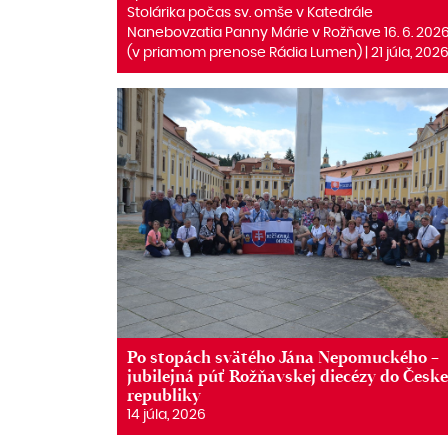
Stolárika počas sv. omše v Katedrále
Nanebovzatia Panny Márie v Rožňave 16. 6. 202
(v priamom prenose Rádia Lumen) | 21 júla, 202
Po stopách svätého Jána Nepomuckého –
jubilejná púť Rožňavskej diecézy do Česke
republiky
14 júla, 2026