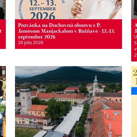
Pozvánka na Duchovnú obnovu s P.
A
t
Jamesom Manjackalom v Rožňave - 12.-13.
september 2026
U
29 júla, 2026
S
v
2