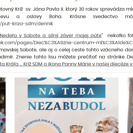
 putovný Kríž sv. Jána Pavla II. ktorý 30 rokov sprevádz
evu a oslavy Boha. Krásne svedectvo m
k/put-kriza-sdm/dennik
Nedeľa v Sobote a silný záver mojej púte
"
nekoľko fo
book.com/pages/Diec%C3%A9zne-centrum-ml%C3%A1de%
imavskej Sobote, ale aj o celej ceste tohto vzácneho dar
adimír. Znenie tohto lisu môžete prečítať na stránke 
ta Kráľa … Kríž SDM a ikona Panny Márie v našej diecéze 