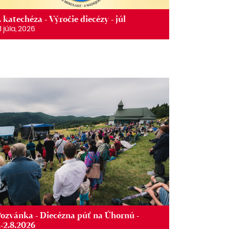
. katechéza - Výročie diecézy - júl
1 júla, 2026
ozvánka - Diecézna púť na Úhornú -
.-2.8.2026