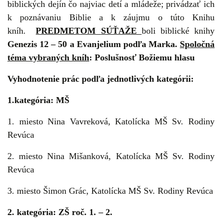
biblických dejín čo najviac detí a mládeže; privádzať ich
k poznávaniu Biblie a k záujmu o túto Knihu
kníh.
PREDMET
OM
SÚŤAŽE
boli biblické knihy
Genezis 12 – 50
a
Evanjelium podľa Marka.
Spoločná
téma vybraných kníh
:
Poslušnosť Božiemu hlasu
Vyhodnotenie prác podľa jednotlivých kategórii:
1.
kategória: MŠ
1. miesto Nina Vavreková, Katolícka MŠ Sv. Rodiny
Revúca
2. miesto Nina Mišanková, Katolícka MŠ Sv. Rodiny
Revúca
3. miesto Šimon Grác, Katolícka MŠ Sv. Rodiny Revúca
2. kategória: ZŠ roč. 1. – 2.