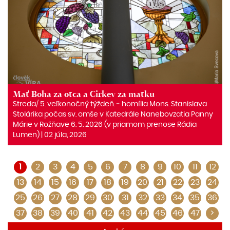
Mať Boha za otca a Cirkev za matku
Streda/ 5. veľkonočný týždeň. ‒ homília Mons. Stanislava
Stolárika počas sv. omše v Katedrále Nanebovzatia Panny
Márie v Rožňave 6. 5. 2026 (v priamom prenose Rádia
Lumen) | 02 júla, 2026
1
2
3
4
5
6
7
8
9
10
11
12
13
14
15
16
17
18
19
20
21
22
23
24
25
26
27
28
29
30
31
32
33
34
35
36
37
38
39
40
41
42
43
44
45
46
47
>