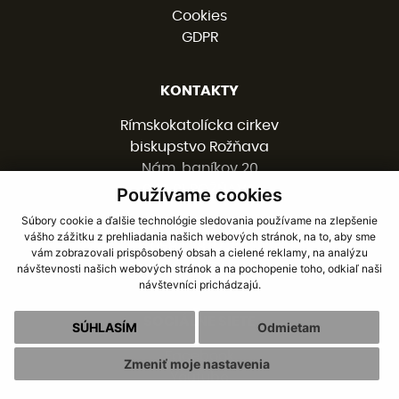
Cookies
GDPR
KONTAKTY
Rímskokatolícka cirkev
biskupstvo Rožňava
Nám. baníkov 20
048 01 ROŽŇAVA
Používame cookies
Súbory cookie a ďalšie technológie sledovania používame na zlepšenie
vášho zážitku z prehliadania našich webových stránok, na to, aby sme
058 / 78 77 201
vám zobrazovali prispôsobený obsah a cielené reklamy, na analýzu
kancelaria@burv.sk
návštevnosti našich webových stránok a na pochopenie toho, odkiaľ naši
návštevníci prichádzajú.
SOCIÁLNE SIETE
SÚHLASÍM
Odmietam
Facebook
Zmeniť moje nastavenia
Youtube