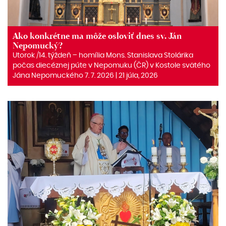
Ako konkrétne ma môže osloviť dnes sv. Ján
Nepomucký?
Utorok /14. týždeň – homília Mons. Stanislava Stolárika
počas diecéznej púte v Nepomuku (ČR) v Kostole svätého
Jána Nepomuckého 7. 7. 2026 | 21 júla, 2026