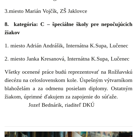
3.miesto Marián Vojčík, ZŠ Jaklovce
8. kategória:
C – špeciálne školy pre nepočujúcich
žiako
v
1. miesto Adrián Andrášik, Internátna K.Supa, Lučenec
2. miesto Janka Kresanová, Internátna K.Supa, Lučenec
Všetky ocenené práce budú reprezentovať na Rožňavskú
diecézu na celoslovenskom kole. Úspešným výtvarníkom
blahoželám a za odmenu posielam diplomy. Ostatným
žiakom, úprimné ďakujem za zapojenie do súťaže.
Jozef Bednárik, riaditeľ DKÚ