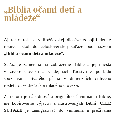
„Biblia očami detí a
mládeže“
Aj tento rok sa v Rožňavskej diecéze zapojili deti z
rôznych škol do celoslovenskej súťaže pod názvom
„Biblia očami detí a mládeže“.
Súťaž je zameraná na zobrazenie Biblie a jej miesta
v živote človeka a v dejinách ľudstva z pohľadu
spoznávania Svätého písma v dimenziách citlivého
rozletu duše dieťaťa a mladého človeka.
Zámerom je nápaditosť a originálnosť vnímania Biblie,
nie kopírovanie výjavov z ilustrovaných Biblií.
CIEĽ
SÚŤAŽE
je zaangažovať do vnímania a prežívania