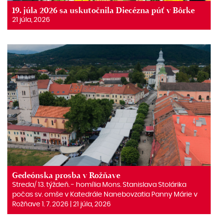
19. júla 2026 sa uskutočnila Diecézna púť v Bôrke
21 júla, 2026
Gedeónska prosba v Rožňave
Streda/ 13. týždeň. ‒ homília Mons. Stanislava Stolárika
počas sv. omše v Katedrále Nanebovzatia Panny Márie v
Rožňave 1. 7. 2026 | 21 júla, 2026