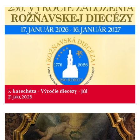
7. katechéza - Výročie diecézy - júl
21 júla, 2026