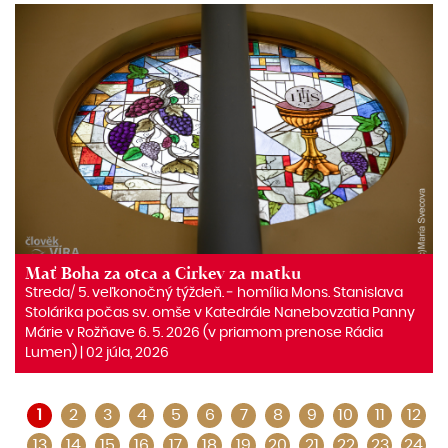
Mať Boha za otca a Cirkev za matku
Streda/ 5. veľkonočný týždeň. ‒ homília Mons. Stanislava
Stolárika počas sv. omše v Katedrále Nanebovzatia Panny
Márie v Rožňave 6. 5. 2026 (v priamom prenose Rádia
Lumen) | 02 júla, 2026
1
2
3
4
5
6
7
8
9
10
11
12
13
14
15
16
17
18
19
20
21
22
23
24