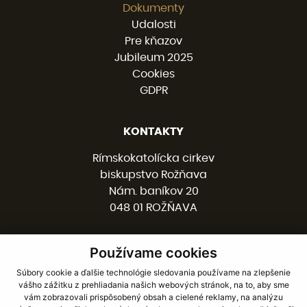
Dokumenty
Udalosti
Pre kňazov
Jubileum 2025
Cookies
GDPR
KONTAKTY
Rímskokatolícka cirkev
biskupstvo Rožňava
Nám. baníkov 20
048 01 ROŽŇAVA
Používame cookies
058 / 78 77 201
kancelaria@burv.sk
Súbory cookie a ďalšie technológie sledovania používame na zlepšenie
vášho zážitku z prehliadania našich webových stránok, na to, aby sme
vám zobrazovali prispôsobený obsah a cielené reklamy, na analýzu