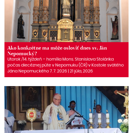
Ako konkrétne ma môže osloviť dnes sv. Ján
Nepomucký?
Utorok /14. týždeň – homília Mons. Stanislava Stolárika
počas diecéznej púte v Nepomuku (ČR) v Kostole svätého
Jána Nepomuckého 7. 7. 2026 | 21 júla, 2026