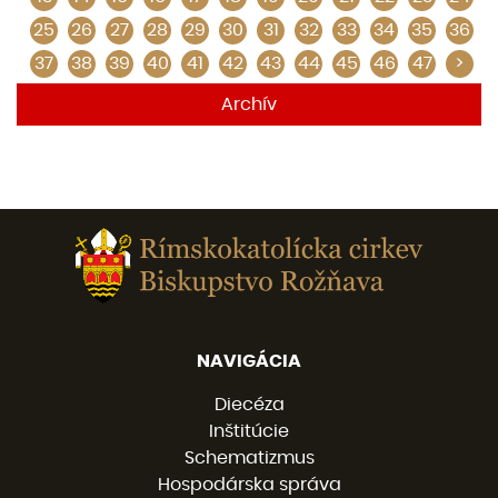
25
26
27
28
29
30
31
32
33
34
35
36
37
38
39
40
41
42
43
44
45
46
47
>
Archív
NAVIGÁCIA
Diecéza
Inštitúcie
Schematizmus
Hospodárska správa