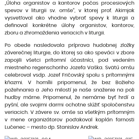
„Úloha organistov a kantorov počas procesiových
spevov v liturgii sv. omše“, v ktorej prof. Akimjak
vysvetľoval ako vhodne vybrať spevy k liturgii a
definoval konkrétne úlohy organistov, kantorov,
zboru a zhromaždenia veriacich v liturgii.
Po obede nasledovala príprava hudobnej zložky
záverečnej liturgie, do ktorej sa ako speváci v zbore
zapojili všetci prítomní účastníci, pod vedením
miestneho regenschoriho Jozefa Vaška. Svätú omšu
celebroval vsdp. Jozef Fričovský spolu s prítomnými
kňazmi. V homílii pripomenul, že bez Božieho
požehnania a Jeho milostí je naše snaženie na poli
hudby márne. Pripomenul, že nemáme byť hrdí a
pyšní, ale svojimi darmi ochotne slúžiť spoločenstvu
veriacich. V závere sv. omše sa všetkým prítomným
v mene organizátorov poďakoval kaplán farnosti
Lučenec – mesto dp. Stanislav Andrek.