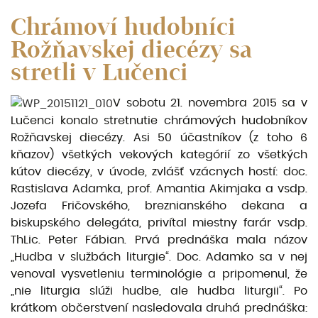
Chrámoví hudobníci
Rožňavskej diecézy sa
stretli v Lučenci
V sobotu 21. novembra 2015 sa v
Lučenci konalo stretnutie chrámových hudobníkov
Rožňavskej diecézy. Asi 50 účastníkov (z toho 6
kňazov) všetkých vekových kategórií zo všetkých
kútov diecézy, v úvode, zvlášť vzácnych hostí: doc.
Rastislava Adamka, prof. Amantia Akimjaka a vsdp.
Jozefa Fričovského, breznianského dekana a
biskupského delegáta, privítal miestny farár vsdp.
ThLic. Peter Fábian.
Prvá prednáška mala názov
„Hudba v službách liturgie“. Doc. Adamko sa v nej
venoval vysvetleniu terminológie a pripomenul, že
„nie liturgia slúži hudbe, ale hudba liturgii“.
Po
krátkom občerstvení nasledovala druhá prednáška: