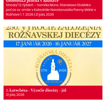
Gedeónska prosba v Rožňave
Streda/ 13. týždeň. ‒ homília Mons. Stanislava Stolárika
počas sv. omše v Katedrále Nanebovzatia Panny Márie v
Rožňave 1. 7. 2026 | 21 júla, 2026
7. katechéza - Výročie diecézy - júl
21 júla, 2026