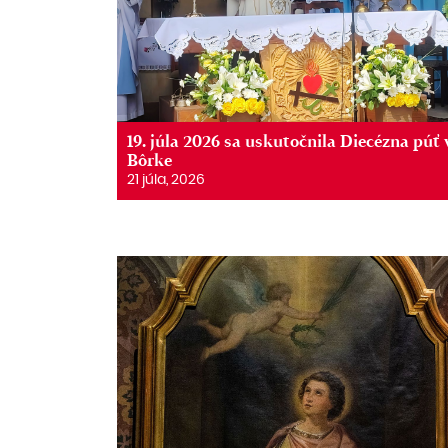
19. júla 2026 sa uskutočnila Diecézna púť 
Bôrke
21 júla, 2026