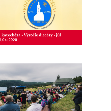
. katechéza - Výročie diecézy - júl
1 júla, 2026