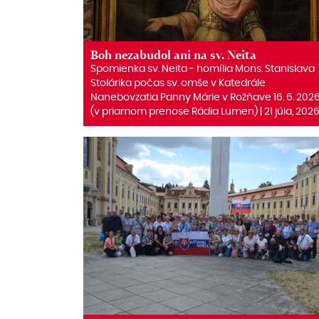
Boh nezabudol ani na sv. Neita
Spomienka sv. Neita ‒ homília Mons. Stanislava
Stolárika počas sv. omše v Katedrále
Nanebovzatia Panny Márie v Rožňave 16. 6. 202
(v priamom prenose Rádia Lumen) | 21 júla, 202