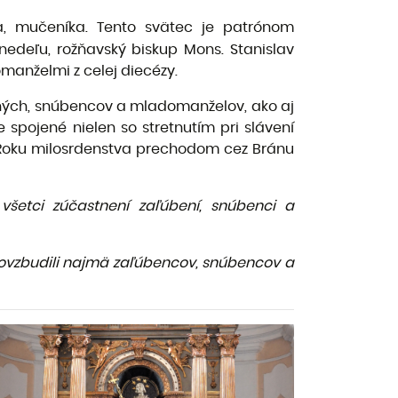
a, mučeníka. Tento svätec je patrónom
edeľu, rožňavský biskup Mons. Stanislav
omanželmi z celej diecézy.
ných, snúbencov a mladomanželov, ako aj
spojené nielen so stretnutím pri slávení
o Roku milosrdenstva prechodom cez Bránu
všetci zúčastnení
zaľúbení, snúbenci a
 povzbudili najmä zaľúbencov, snúbencov a