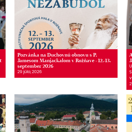
Pozvánka na Duchovnú obnovu s P.
A
t
Jamesom Manjackalom v Rožňave - 12.-13.
september 2026
U
29 júla, 2026
S
v
2