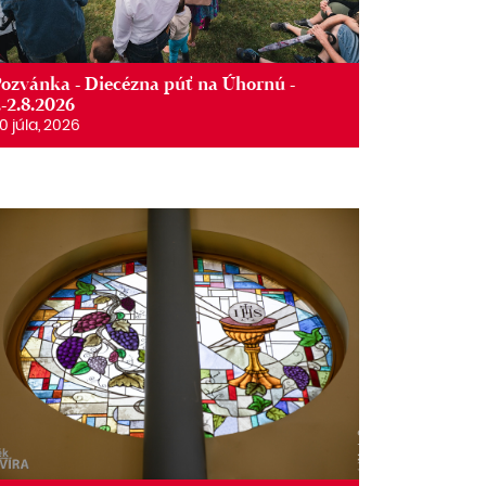
ozvánka - Diecézna púť na Úhornú -
.-2.8.2026
0 júla, 2026