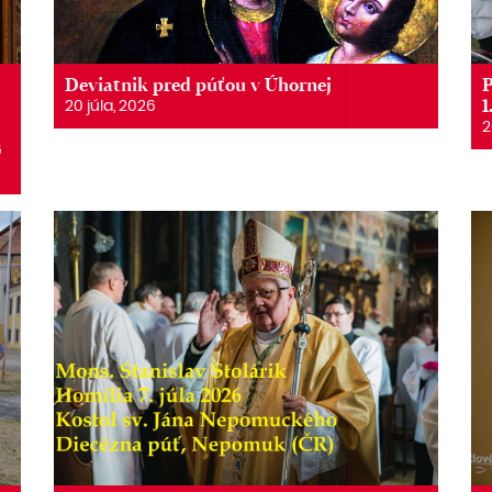
Deviatnik pred púťou v Úhornej
P
1
20 júla, 2026
2
6
6