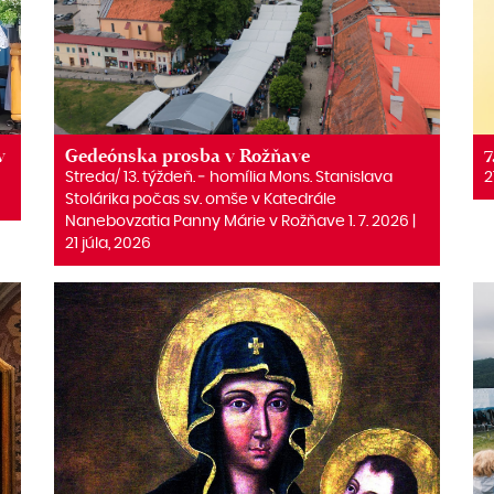
v
Gedeónska prosba v Rožňave
7
Streda/ 13. týždeň. ‒ homília Mons. Stanislava
2
Stolárika počas sv. omše v Katedrále
Nanebovzatia Panny Márie v Rožňave 1. 7. 2026 |
21 júla, 2026