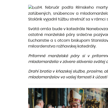
14. február podľa Rímskeho marty
zaľúbených, snúbencov a mladomanželov.
Stolárik vyjadril túžbu stretnúť sa v rám
Svätá omša bude v katedrále Nanebovzat
ostatné manželské páry srdečne pozývame
Eucharistie a s otcom biskupom Stanisla
milosrdenstva rožňavskej katedrály.
Prítomné manželské páry si v prítomn
mladomanželia v závere slávenia svätej 
Drahí bratia v kňazskej službe, prosíme,
mladomanželov vo vašej farnosti k účasti 