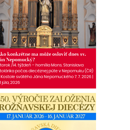
ko konkrétne ma môže osloviť dnes sv.
Ján Nepomucký?
torok /14. týždeň – homília Mons. Stanislava
tolárika počas diecéznej púte v Nepomuku (ČR)
 Kostole svätého Jána Nepomuckého 7. 7. 2026 |
1 júla, 2026