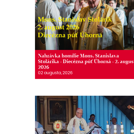
Nahrávka homílie Mons. Stanislava
Stolárika - Diecézna púť Úhorná - 2. augus
2026
02 augusta, 2026