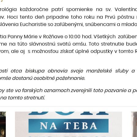
rológia každoročne patrí spomienke na sv. Valentín
 Hoci tento deň pripadne toho roku na Prvú pôstnu n
ci slávenia Eucharistie so zaľúbenými, snúbencami a mlad
ia Panny Márie v Rožňave o 10:00 hod. Všetkých zaľúbe
 na túto slávnostnú svätú omšu. Toto stretnutie bude 
vom, ale aj s možnosťou získať úplné odpustky v tomt
osti otca biskupa obnovia svoje manželské sľuby a 
omše dostanú osobitné požehnanie.
 aby ste vo farských oznamoch zverejnili toto pozvanie a
na tomto stretnutí.