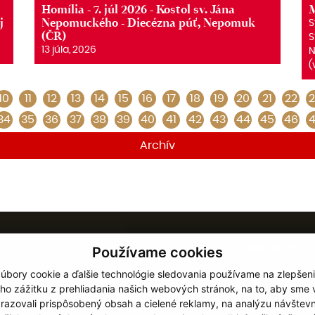
Homília - 7. júl 2026 - Kostol sv. Jána
M
j
Nepomuckého - Diecézna púť, Nepomuk
S
(ČR)
S
13 júla, 2026
N
(
10
11
12
13
14
15
16
17
18
19
20
21
22
2
34
35
36
37
38
39
40
41
42
43
44
45
46
4
Archív
NAVIGÁCIA
KONTAKTY
Používame cookies
úbory cookie a ďalšie technológie sledovania používame na zlepšen
Diecéza
Rímskokatolíc
ho zážitku z prehliadania našich webových stránok, na to, aby sme
Inštitúcie
cirkev
razovali prispôsobený obsah a cielené reklamy, na analýzu návštevn
Schematizmus
biskupstvo Ro